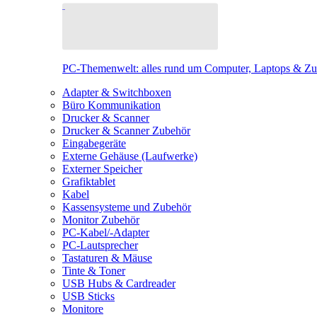
PC-Themenwelt: alles rund um Computer, Laptops & Z
Adapter & Switchboxen
Büro Kommunikation
Drucker & Scanner
Drucker & Scanner Zubehör
Eingabegeräte
Externe Gehäuse (Laufwerke)
Externer Speicher
Grafiktablet
Kabel
Kassensysteme und Zubehör
Monitor Zubehör
PC-Kabel/-Adapter
PC-Lautsprecher
Tastaturen & Mäuse
Tinte & Toner
USB Hubs & Cardreader
USB Sticks
Monitore