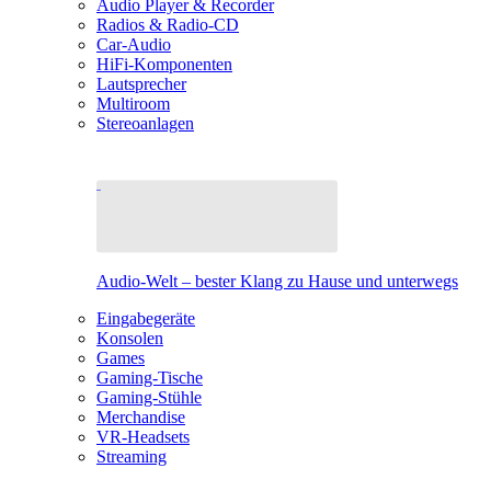
Audio Player & Recorder
Radios & Radio-CD
Car-Audio
HiFi-Komponenten
Lautsprecher
Multiroom
Stereoanlagen
Audio-Welt – bester Klang zu Hause und unterwegs
Eingabegeräte
Konsolen
Games
Gaming-Tische
Gaming-Stühle
Merchandise
VR-Headsets
Streaming