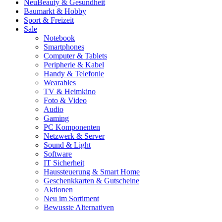
Neu
Beauty & Gesundheit
Baumarkt & Hobby
Sport & Freizeit
Sale
Notebook
Smartphones
Computer & Tablets
Peripherie & Kabel
Handy & Telefonie
Wearables
TV & Heimkino
Foto & Video
Audio
Gaming
PC Komponenten
Netzwerk & Server
Sound & Light
Software
IT Sicherheit
Haussteuerung & Smart Home
Geschenkkarten & Gutscheine
Aktionen
Neu im Sortiment
Bewusste Alternativen