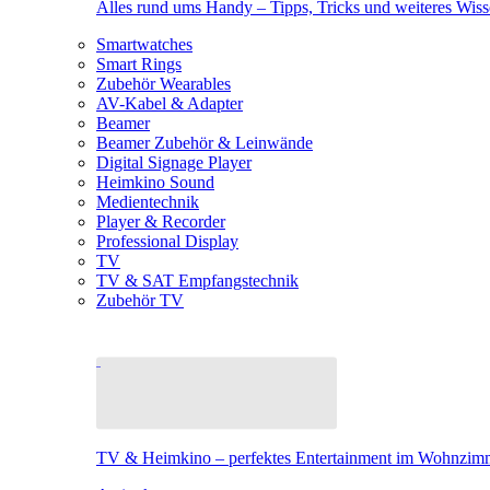
Alles rund ums Handy – Tipps, Tricks und weiteres Wis
Smartwatches
Smart Rings
Zubehör Wearables
AV-Kabel & Adapter
Beamer
Beamer Zubehör & Leinwände
Digital Signage Player
Heimkino Sound
Medientechnik
Player & Recorder
Professional Display
TV
TV & SAT Empfangstechnik
Zubehör TV
TV & Heimkino – perfektes Entertainment im Wohnzim