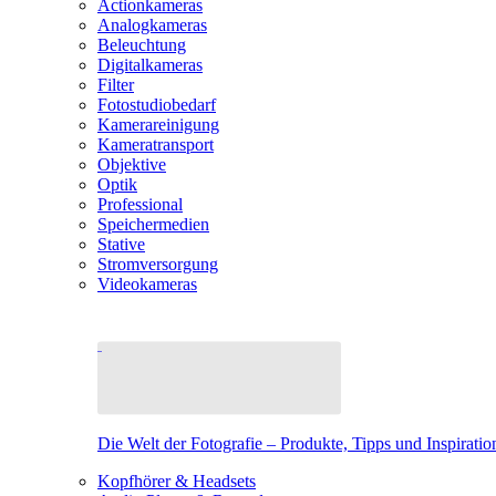
Actionkameras
Analogkameras
Beleuchtung
Digitalkameras
Filter
Fotostudiobedarf
Kamerareinigung
Kameratransport
Objektive
Optik
Professional
Speichermedien
Stative
Stromversorgung
Videokameras
Die Welt der Fotografie – Produkte, Tipps und Inspiratio
Kopfhörer & Headsets