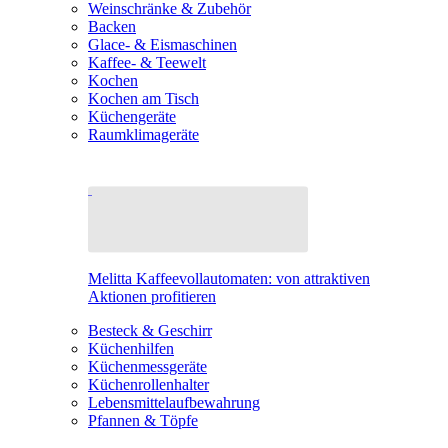
Weinschränke & Zubehör
Backen
Glace- & Eismaschinen
Kaffee- & Teewelt
Kochen
Kochen am Tisch
Küchengeräte
Raumklimageräte
Melitta Kaffeevollautomaten: von attraktiven
Aktionen profitieren
Besteck & Geschirr
Küchenhilfen
Küchenmessgeräte
Küchenrollenhalter
Lebensmittelaufbewahrung
Pfannen & Töpfe