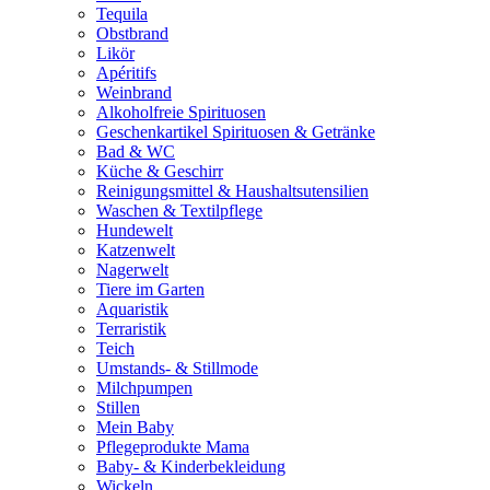
Tequila
Obstbrand
Likör
Apéritifs
Weinbrand
Alkoholfreie Spirituosen
Geschenkartikel Spirituosen & Getränke
Bad & WC
Küche & Geschirr
Reinigungsmittel & Haushaltsutensilien
Waschen & Textilpflege
Hundewelt
Katzenwelt
Nagerwelt
Tiere im Garten
Aquaristik
Terraristik
Teich
Umstands- & Stillmode
Milchpumpen
Stillen
Mein Baby
Pflegeprodukte Mama
Baby- & Kinderbekleidung
Wickeln