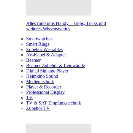
Alles rund ums Handy – Tipps, Tricks und
weiteres Wissenswertes
Smartwatches
Smart Rings
Zubehör Wearables
AV-Kabel & Adapter
Beamer
Beamer Zubehör & Leinwände
Digital Signage Player
Heimkino Sound
Medientechnik
Player & Recorder
Professional Display
TV
TV & SAT Empfangstechnik
Zubehör TV