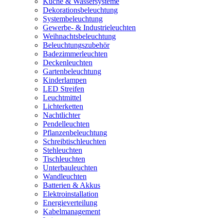
Küche & Wassersysteme
Dekorationsbeleuchtung
Systembeleuchtung
Gewerbe- & Industrieleuchten
Weihnachtsbeleuchtung
Beleuchtungszubehör
Badezimmerleuchten
Deckenleuchten
Gartenbeleuchtung
Kinderlampen
LED Streifen
Leuchtmittel
Lichterketten
Nachtlichter
Pendelleuchten
Pflanzenbeleuchtung
Schreibtischleuchten
Stehleuchten
Tischleuchten
Unterbauleuchten
Wandleuchten
Batterien & Akkus
Elektroinstallation
Energieverteilung
Kabelmanagement