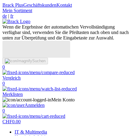
Brack Plus
Geschäftskunden
Kontakt
Mein Sortiment
de
|
fr
Wenn die Ergebnisse der automatischen Vervollständigung
verfügbar sind, verwenden Sie die Pfeiltasten nach oben und nach
unten zur Überprüfung und die Eingabetaste zur Auswahl.
Suchen
0
Vergleich
0
Merklisten
Mein Konto
Anmelden
0
CHF
0.00
IT & Multimedia