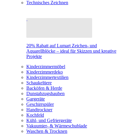
Technisches Zeichnen
20% Rabatt auf Lumart Zeichen- und
Aquarellblöcke – ideal für Skizzen und kreative
Projekte
Kinderzimmermöbel
Kinderzimmerdeko
Kinderzimmertextilien
Schaukeltiere
Backöfen & Herde
Dunstabzugshauben
Gargeräte
Geschirrspüler
Handtrockner
Kochfeld
Kühl- und Gefriergeräte
Vakuumier- & Wärmeschublade
Waschen & Trocknen