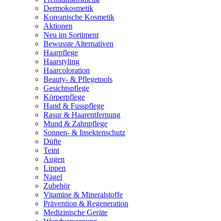
Dermokosmetik
Koreanische Kosmetik
Aktionen
Neu im Sortiment
Bewusste Alternativen
Haarpflege
Haarstyling
Haarcoloration
Beauty- & Pflegetools
Gesichtspflege
Körperpflege
Hand & Fusspflege
Rasur & Haarentfernung
Mund & Zahnpflege
Sonnen- & Insektenschutz
Düfte
Teint
Augen
Lippen
Nägel
Zubehör
Vitamine & Mineralstoffe
Prävention & Regeneration
Medizinische Geräte