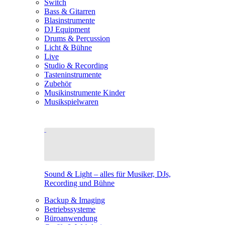
Switch
Bass & Gitarren
Blasinstrumente
DJ Equipment
Drums & Percussion
Licht & Bühne
Live
Studio & Recording
Tasteninstrumente
Zubehör
Musikinstrumente Kinder
Musikspielwaren
Sound & Light – alles für Musiker, DJs,
Recording und Bühne
Backup & Imaging
Betriebssysteme
Büroanwendung