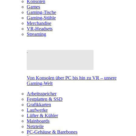
Konsolen
Games
Gaming-Tische
Gaming-Stühle
Merchandise
VR-Headsets
Streaming
Von Konsolen über PC bis hin zu VR – unsere
Gaming-Welt
Arbeitsspeicher
Festplatten & SSD
Grafikkarten
Laufwerke
Lüfter & Kühler
Mainboards
Netzteile
PC-Gehäuse & Barebones