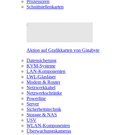
Prozessoren
Schnittstellenkarten
Aktion auf Grafikkarten von Gigabyte
Datensicherung
KVM-Systeme
LAN-Komponenten
LWL/Glasfaser
Modem & Router
Netzwerkkabel
Netzwerkschränke
Powerline
Server
Sicherheitstechnik
Storage & NAS
USV
WLAN-Komponenten
Überwachungskameras