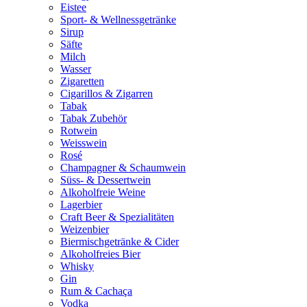
Eistee
Sport- & Wellnessgetränke
Sirup
Säfte
Milch
Wasser
Zigaretten
Cigarillos & Zigarren
Tabak
Tabak Zubehör
Rotwein
Weisswein
Rosé
Champagner & Schaumwein
Süss- & Dessertwein
Alkoholfreie Weine
Lagerbier
Craft Beer & Spezialitäten
Weizenbier
Biermischgetränke & Cider
Alkoholfreies Bier
Whisky
Gin
Rum & Cachaça
Vodka