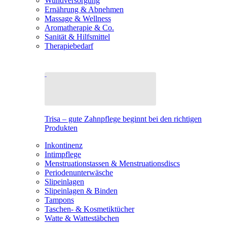
Wundversorgung
Ernährung & Abnehmen
Massage & Wellness
Aromatherapie & Co.
Sanität & Hilfsmittel
Therapiebedarf
Trisa – gute Zahnpflege beginnt bei den richtigen
Produkten
Inkontinenz
Intimpflege
Menstruationstassen & Menstruationsdiscs
Periodenunterwäsche
Slipeinlagen
Slipeinlagen & Binden
Tampons
Taschen- & Kosmetiktücher
Watte & Wattestäbchen