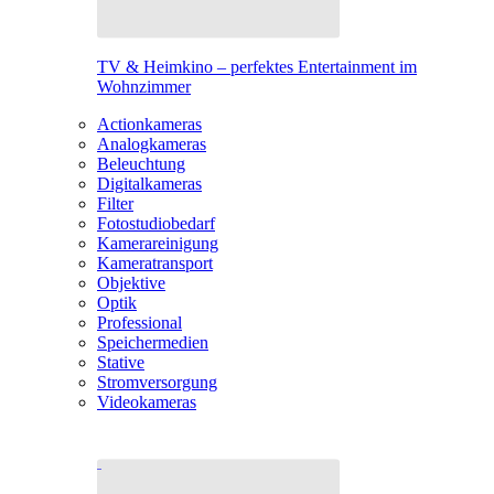
TV & Heimkino – perfektes Entertainment im
Wohnzimmer
Actionkameras
Analogkameras
Beleuchtung
Digitalkameras
Filter
Fotostudiobedarf
Kamerareinigung
Kameratransport
Objektive
Optik
Professional
Speichermedien
Stative
Stromversorgung
Videokameras