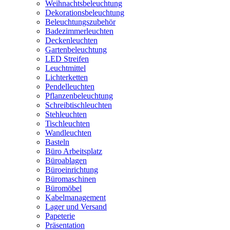
Weihnachtsbeleuchtung
Dekorationsbeleuchtung
Beleuchtungszubehör
Badezimmerleuchten
Deckenleuchten
Gartenbeleuchtung
LED Streifen
Leuchtmittel
Lichterketten
Pendelleuchten
Pflanzenbeleuchtung
Schreibtischleuchten
Stehleuchten
Tischleuchten
Wandleuchten
Basteln
Büro Arbeitsplatz
Büroablagen
Büroeinrichtung
Büromaschinen
Büromöbel
Kabelmanagement
Lager und Versand
Papeterie
Präsentation