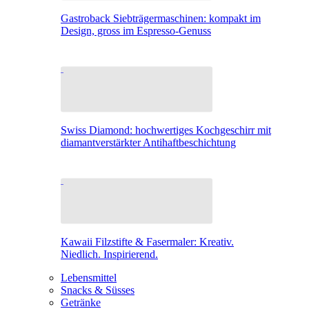
Gastroback Siebträgermaschinen: kompakt im
Design, gross im Espresso-Genuss
Swiss Diamond: hochwertiges Kochgeschirr mit
diamantverstärkter Antihaftbeschichtung
Kawaii Filzstifte & Fasermaler: Kreativ.
Niedlich. Inspirierend.
Lebensmittel
Snacks & Süsses
Getränke