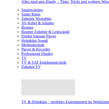
Alles rund ums Handy – Tipps, Tricks und weiteres Wis
Smartwatches
Smart Rings
Zubehör Wearables
AV-Kabel & Adapter
Beamer
Beamer Zubehör & Leinwände
Digital Signage Player
Heimkino Sound
Medientechnik
Player & Recorder
Professional Display
TV
TV & SAT Empfangstechnik
Zubehör TV
TV & Heimkino – perfektes Entertainment im Wohnzim