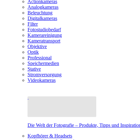
Actionkameras
Analogkameras
Beleuchtung
Digitalkameras
Filter
Fotostudiobedarf
Kamerareinigung
Kameratransport
Objektive
Optik
Professional
Speichermedien
Stative
Stromversorgung
Videokameras
Die Welt der Fotografie – Produkte, Tipps und Inspiratio
Kopfhörer & Headsets