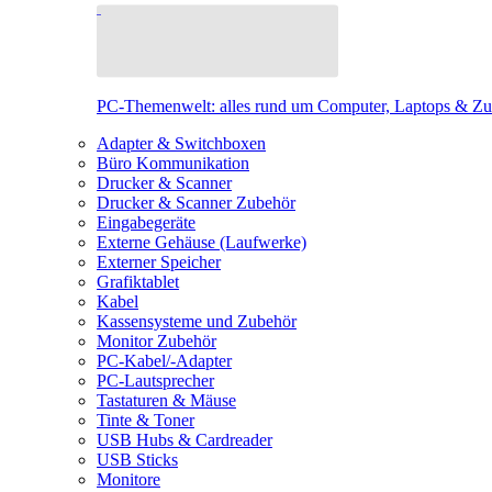
PC-Themenwelt: alles rund um Computer, Laptops & Z
Adapter & Switchboxen
Büro Kommunikation
Drucker & Scanner
Drucker & Scanner Zubehör
Eingabegeräte
Externe Gehäuse (Laufwerke)
Externer Speicher
Grafiktablet
Kabel
Kassensysteme und Zubehör
Monitor Zubehör
PC-Kabel/-Adapter
PC-Lautsprecher
Tastaturen & Mäuse
Tinte & Toner
USB Hubs & Cardreader
USB Sticks
Monitore