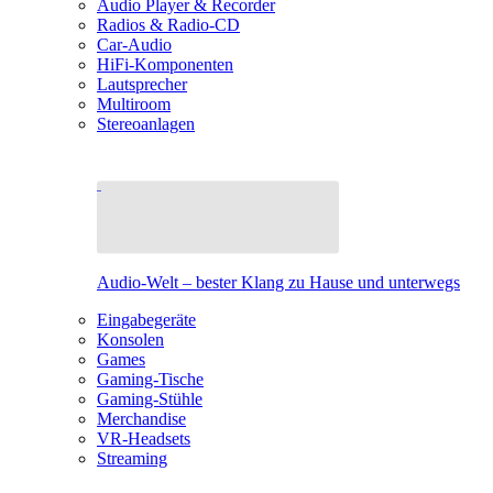
Audio Player & Recorder
Radios & Radio-CD
Car-Audio
HiFi-Komponenten
Lautsprecher
Multiroom
Stereoanlagen
Audio-Welt – bester Klang zu Hause und unterwegs
Eingabegeräte
Konsolen
Games
Gaming-Tische
Gaming-Stühle
Merchandise
VR-Headsets
Streaming