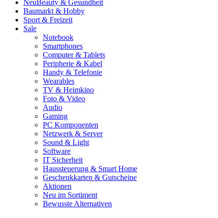
Neu
Beauty & Gesundheit
Baumarkt & Hobby
Sport & Freizeit
Sale
Notebook
Smartphones
Computer & Tablets
Peripherie & Kabel
Handy & Telefonie
Wearables
TV & Heimkino
Foto & Video
Audio
Gaming
PC Komponenten
Netzwerk & Server
Sound & Light
Software
IT Sicherheit
Haussteuerung & Smart Home
Geschenkkarten & Gutscheine
Aktionen
Neu im Sortiment
Bewusste Alternativen