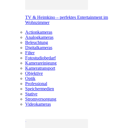
TV & Heimkino – perfektes Entertainment im
Wohnzimmer
Actionkameras
Analogkameras
Beleuchtung
Digitalkameras
Filter
Fotostudiobedarf
Kamerareinigung
Kameratransport
Objektive
Optik
Professional
Speichermedien
Stative
Stromversorgung
Videokameras