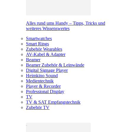
Alles rund ums Handy – Tipps, Tricks und
weiteres Wissenswertes
Smartwatches
Smart Rings
Zubehör Wearables
AV-Kabel & Adapter
Beamer
Beamer Zubehör & Leinwände
Digital Signage Player
Heimkino Sound
Medientechnik
Player & Recorder
Professional Display
TV
TV & SAT Empfangstechnik
Zubehör TV