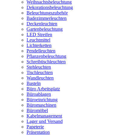
Weihnachtsbeleuchtung
Dekorationsbeleuchtung
Beleuchtungszubehör
Badezimmerleuchten
Deckenleuchten
Gartenbeleuchtung
LED Streifen
Leuchtmittel
Lichterketten
Pendelleuchten
Pflanzenbeleuchtung
Schreibtischleuchten
Stehleuchten
Tischleuchten
Wandleuchten
Basteln
Büro Arbeitsplatz
Büroablagen
Büroeinrichtung
Büromaschinen
Büromöbel
Kabelmanagement
Lager und Versand
Papeterie
Präsentation