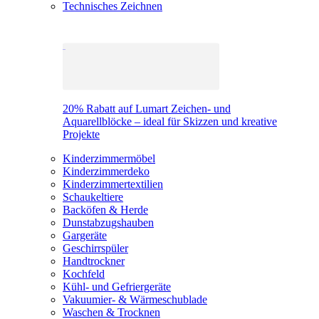
Technisches Zeichnen
20% Rabatt auf Lumart Zeichen- und
Aquarellblöcke – ideal für Skizzen und kreative
Projekte
Kinderzimmermöbel
Kinderzimmerdeko
Kinderzimmertextilien
Schaukeltiere
Backöfen & Herde
Dunstabzugshauben
Gargeräte
Geschirrspüler
Handtrockner
Kochfeld
Kühl- und Gefriergeräte
Vakuumier- & Wärmeschublade
Waschen & Trocknen