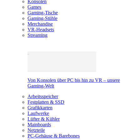
Konsolen
Games
Gaming-Tische
Gaming-Stühle
Merchandise
VR-Headsets
Streaming
Von Konsolen über PC bis hin zu VR – unsere
Gaming-Welt
Arbeitsspeicher
Festplatten & SSD
Grafikkarten
Laufwerke
Lüfter & Kühler
Mainboards
Netzteile
PC-Gehäuse & Barebones