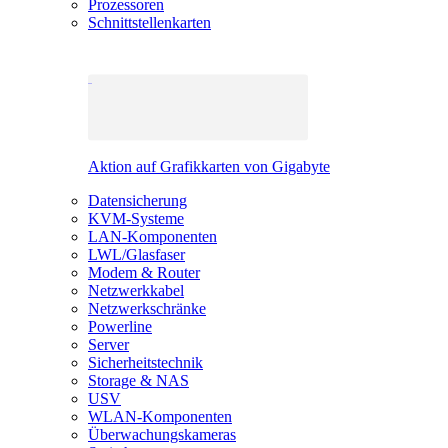
Prozessoren
Schnittstellenkarten
Aktion auf Grafikkarten von Gigabyte
Datensicherung
KVM-Systeme
LAN-Komponenten
LWL/Glasfaser
Modem & Router
Netzwerkkabel
Netzwerkschränke
Powerline
Server
Sicherheitstechnik
Storage & NAS
USV
WLAN-Komponenten
Überwachungskameras