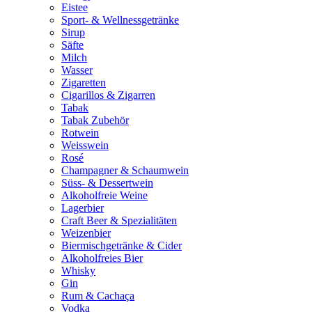
Eistee
Sport- & Wellnessgetränke
Sirup
Säfte
Milch
Wasser
Zigaretten
Cigarillos & Zigarren
Tabak
Tabak Zubehör
Rotwein
Weisswein
Rosé
Champagner & Schaumwein
Süss- & Dessertwein
Alkoholfreie Weine
Lagerbier
Craft Beer & Spezialitäten
Weizenbier
Biermischgetränke & Cider
Alkoholfreies Bier
Whisky
Gin
Rum & Cachaça
Vodka