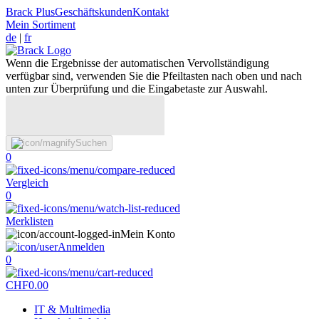
Brack Plus
Geschäftskunden
Kontakt
Mein Sortiment
de
|
fr
Wenn die Ergebnisse der automatischen Vervollständigung
verfügbar sind, verwenden Sie die Pfeiltasten nach oben und nach
unten zur Überprüfung und die Eingabetaste zur Auswahl.
Suchen
0
Vergleich
0
Merklisten
Mein Konto
Anmelden
0
CHF
0.00
IT & Multimedia