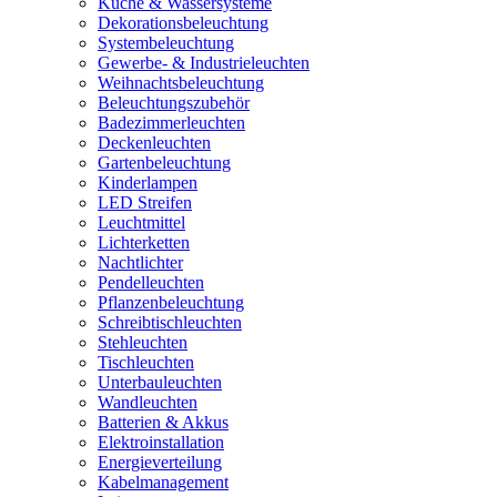
Küche & Wassersysteme
Dekorationsbeleuchtung
Systembeleuchtung
Gewerbe- & Industrieleuchten
Weihnachtsbeleuchtung
Beleuchtungszubehör
Badezimmerleuchten
Deckenleuchten
Gartenbeleuchtung
Kinderlampen
LED Streifen
Leuchtmittel
Lichterketten
Nachtlichter
Pendelleuchten
Pflanzenbeleuchtung
Schreibtischleuchten
Stehleuchten
Tischleuchten
Unterbauleuchten
Wandleuchten
Batterien & Akkus
Elektroinstallation
Energieverteilung
Kabelmanagement