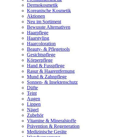
Dermokosmetik
Koreanische Kosmetik
Aktionen
Neu im Sortiment
Bewusste Alternativen
Haarpflege
Haarstyling
Haarcoloration
Beauty- & Pflegetools
Gesichtspflege
Körperpflege
Hand & Fusspflege
Rasur & Haarentfernung
Mund & Zahnpflege
Sonnen- & Insektenschutz
Düfte
Teint
Augen
Lippen
Nägel
Zubehör
Vitamine & Mineralstoffe
Prävention & Regeneration
Medizinische Geräte