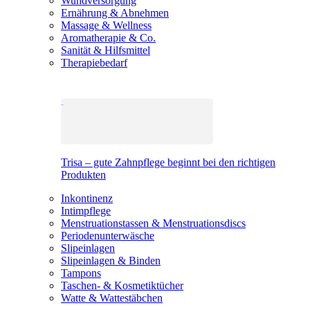
Wundversorgung
Ernährung & Abnehmen
Massage & Wellness
Aromatherapie & Co.
Sanität & Hilfsmittel
Therapiebedarf
Trisa – gute Zahnpflege beginnt bei den richtigen
Produkten
Inkontinenz
Intimpflege
Menstruationstassen & Menstruationsdiscs
Periodenunterwäsche
Slipeinlagen
Slipeinlagen & Binden
Tampons
Taschen- & Kosmetiktücher
Watte & Wattestäbchen