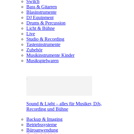
Switch
Bass & Gitarren
Blasinstrumente
DJ Equipment
Drums & Percussion
Licht & Bühne
Live
Studio & Recording
Tasteninstrumente
Zubehör
Musikinstrumente Kinder
Musikspielwaren
Sound & Light – alles für Musiker, DJs,
Recording und Bühne
Backup & Imaging
Betriebssysteme
Büroanwendung