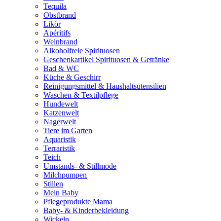
Tequila
Obstbrand
Likör
Apéritifs
Weinbrand
Alkoholfreie Spirituosen
Geschenkartikel Spirituosen & Getränke
Bad & WC
Küche & Geschirr
Reinigungsmittel & Haushaltsutensilien
Waschen & Textilpflege
Hundewelt
Katzenwelt
Nagerwelt
Tiere im Garten
Aquaristik
Terraristik
Teich
Umstands- & Stillmode
Milchpumpen
Stillen
Mein Baby
Pflegeprodukte Mama
Baby- & Kinderbekleidung
Wickeln