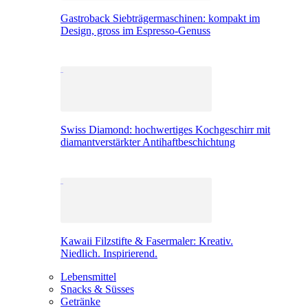
Gastroback Siebträgermaschinen: kompakt im
Design, gross im Espresso-Genuss
Swiss Diamond: hochwertiges Kochgeschirr mit
diamantverstärkter Antihaftbeschichtung
Kawaii Filzstifte & Fasermaler: Kreativ.
Niedlich. Inspirierend.
Lebensmittel
Snacks & Süsses
Getränke