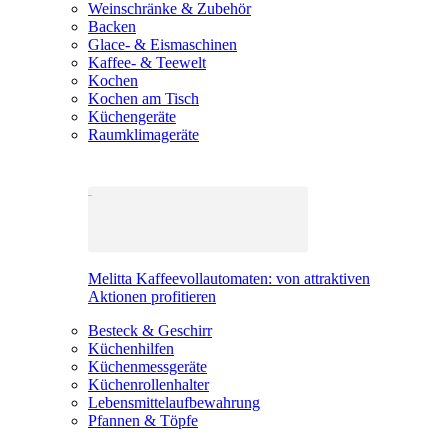
Weinschränke & Zubehör
Backen
Glace- & Eismaschinen
Kaffee- & Teewelt
Kochen
Kochen am Tisch
Küchengeräte
Raumklimageräte
Melitta Kaffeevollautomaten: von attraktiven
Aktionen profitieren
Besteck & Geschirr
Küchenhilfen
Küchenmessgeräte
Küchenrollenhalter
Lebensmittelaufbewahrung
Pfannen & Töpfe