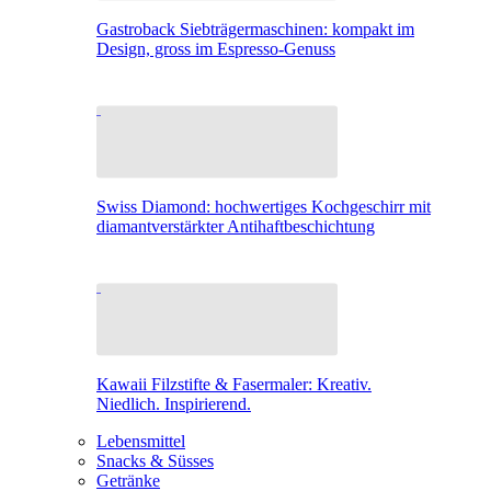
Gastroback Siebträgermaschinen: kompakt im
Design, gross im Espresso-Genuss
Swiss Diamond: hochwertiges Kochgeschirr mit
diamantverstärkter Antihaftbeschichtung
Kawaii Filzstifte & Fasermaler: Kreativ.
Niedlich. Inspirierend.
Lebensmittel
Snacks & Süsses
Getränke