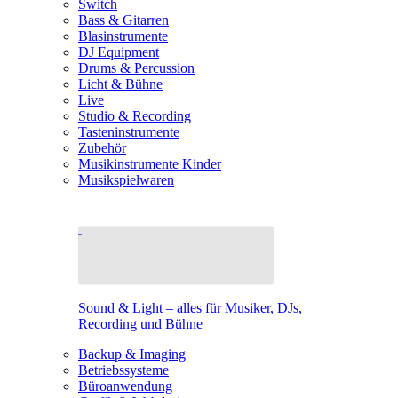
Switch
Bass & Gitarren
Blasinstrumente
DJ Equipment
Drums & Percussion
Licht & Bühne
Live
Studio & Recording
Tasteninstrumente
Zubehör
Musikinstrumente Kinder
Musikspielwaren
Sound & Light – alles für Musiker, DJs,
Recording und Bühne
Backup & Imaging
Betriebssysteme
Büroanwendung