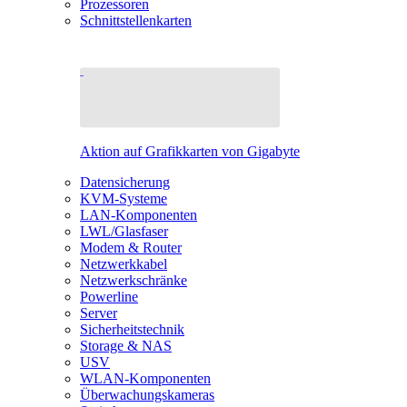
Prozessoren
Schnittstellenkarten
Aktion auf Grafikkarten von Gigabyte
Datensicherung
KVM-Systeme
LAN-Komponenten
LWL/Glasfaser
Modem & Router
Netzwerkkabel
Netzwerkschränke
Powerline
Server
Sicherheitstechnik
Storage & NAS
USV
WLAN-Komponenten
Überwachungskameras