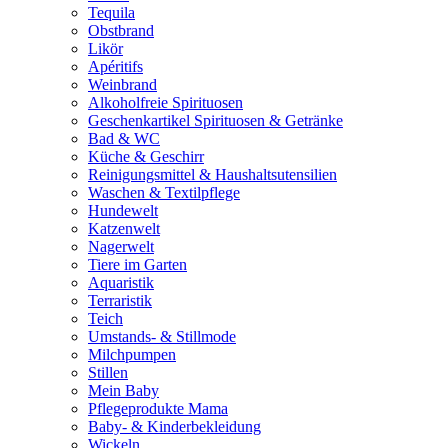
Tequila
Obstbrand
Likör
Apéritifs
Weinbrand
Alkoholfreie Spirituosen
Geschenkartikel Spirituosen & Getränke
Bad & WC
Küche & Geschirr
Reinigungsmittel & Haushaltsutensilien
Waschen & Textilpflege
Hundewelt
Katzenwelt
Nagerwelt
Tiere im Garten
Aquaristik
Terraristik
Teich
Umstands- & Stillmode
Milchpumpen
Stillen
Mein Baby
Pflegeprodukte Mama
Baby- & Kinderbekleidung
Wickeln