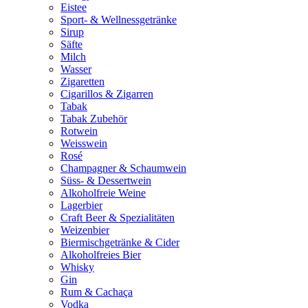
Eistee
Sport- & Wellnessgetränke
Sirup
Säfte
Milch
Wasser
Zigaretten
Cigarillos & Zigarren
Tabak
Tabak Zubehör
Rotwein
Weisswein
Rosé
Champagner & Schaumwein
Süss- & Dessertwein
Alkoholfreie Weine
Lagerbier
Craft Beer & Spezialitäten
Weizenbier
Biermischgetränke & Cider
Alkoholfreies Bier
Whisky
Gin
Rum & Cachaça
Vodka