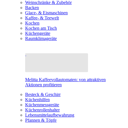
Weinschränke & Zubehör
Backen
Glace- & Eismaschinen
Kaffee- & Teewelt
Kochen
Kochen am Tisch
Küchengeräte
Raumklimageräte
Melitta Kaffeevollautomaten: von attraktiven
Aktionen profitieren
Besteck & Geschirr
Küchenhilfen
Küchenmessgeräte
Küchenrollenhalter
Lebensmittelaufbewahrung
Pfannen & Töpfe