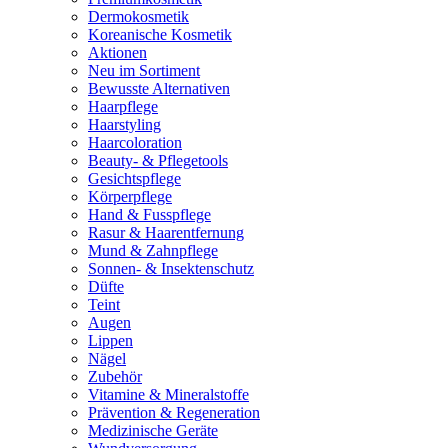
Dermokosmetik
Koreanische Kosmetik
Aktionen
Neu im Sortiment
Bewusste Alternativen
Haarpflege
Haarstyling
Haarcoloration
Beauty- & Pflegetools
Gesichtspflege
Körperpflege
Hand & Fusspflege
Rasur & Haarentfernung
Mund & Zahnpflege
Sonnen- & Insektenschutz
Düfte
Teint
Augen
Lippen
Nägel
Zubehör
Vitamine & Mineralstoffe
Prävention & Regeneration
Medizinische Geräte