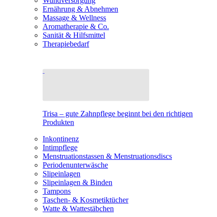
Wundversorgung
Ernährung & Abnehmen
Massage & Wellness
Aromatherapie & Co.
Sanität & Hilfsmittel
Therapiebedarf
Trisa – gute Zahnpflege beginnt bei den richtigen
Produkten
Inkontinenz
Intimpflege
Menstruationstassen & Menstruationsdiscs
Periodenunterwäsche
Slipeinlagen
Slipeinlagen & Binden
Tampons
Taschen- & Kosmetiktücher
Watte & Wattestäbchen