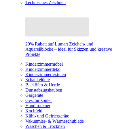
Technisches Zeichnen
20% Rabatt auf Lumart Zeichen- und
Aquarellblöcke – ideal für Skizzen und kreative
Projekte
Kinderzimmermöbel
Kinderzimmerdeko
Kinderzimmertextilien
Schaukeltiere
Backöfen & Herde
Dunstabzugshauben
Gargeräte
Geschirrspüler
Handtrockner
Kochfeld
Kühl- und Gefriergeräte
Vakuumier- & Wärmeschublade
Waschen & Trocknen