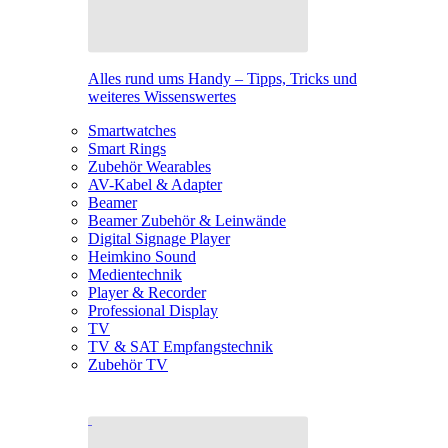
Alles rund ums Handy – Tipps, Tricks und
weiteres Wissenswertes
Smartwatches
Smart Rings
Zubehör Wearables
AV-Kabel & Adapter
Beamer
Beamer Zubehör & Leinwände
Digital Signage Player
Heimkino Sound
Medientechnik
Player & Recorder
Professional Display
TV
TV & SAT Empfangstechnik
Zubehör TV