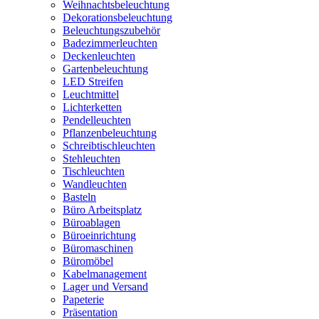
Weihnachtsbeleuchtung
Dekorationsbeleuchtung
Beleuchtungszubehör
Badezimmerleuchten
Deckenleuchten
Gartenbeleuchtung
LED Streifen
Leuchtmittel
Lichterketten
Pendelleuchten
Pflanzenbeleuchtung
Schreibtischleuchten
Stehleuchten
Tischleuchten
Wandleuchten
Basteln
Büro Arbeitsplatz
Büroablagen
Büroeinrichtung
Büromaschinen
Büromöbel
Kabelmanagement
Lager und Versand
Papeterie
Präsentation