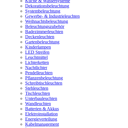
Küche & Wassersysteme
Dekorationsbeleuchtung
Systembeleuchtung
Gewerbe- & Industrieleuchten
Weihnachtsbeleuchtung
Beleuchtungszubehör
Badezimmerleuchten
Deckenleuchten
Gartenbeleuchtung
Kinderlampen
LED Streifen
Leuchtmittel
Lichterketten
Nachtlichter
Pendelleuchten
Pflanzenbeleuchtung
Schreibtischleuchten
Stehleuchten
Tischleuchten
Unterbauleuchten
Wandleuchten
Batterien & Akkus
Elektroinstallation
Energieverteilung
Kabelmanagement