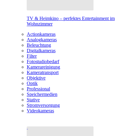
TV & Heimkino – perfektes Entertainment im
Wohnzimmer
Actionkameras
Analogkameras
Beleuchtung
Digitalkameras
Filter
Fotostudiobedarf
Kamerareinigung
Kameratransport
Objektive
Optik
Professional
Speichermedien
Stative
Stromversorgung
Videokameras