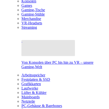
Konsolen
Games
Gaming-Tische
Gaming-Stühle
Merchandise
VR-Headsets
Streaming
Von Konsolen über PC bis hin zu VR – unsere
Gaming-Welt
Arbeitsspeicher
Festplatten & SSD
Grafikkarten
Laufwerke
Lüfter & Kühler
Mainboards
Netzteile
PC-Gehäuse & Barebones