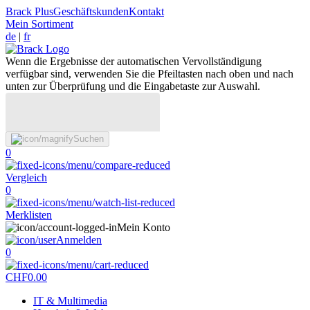
Brack Plus
Geschäftskunden
Kontakt
Mein Sortiment
de
|
fr
Wenn die Ergebnisse der automatischen Vervollständigung
verfügbar sind, verwenden Sie die Pfeiltasten nach oben und nach
unten zur Überprüfung und die Eingabetaste zur Auswahl.
Suchen
0
Vergleich
0
Merklisten
Mein Konto
Anmelden
0
CHF
0.00
IT & Multimedia