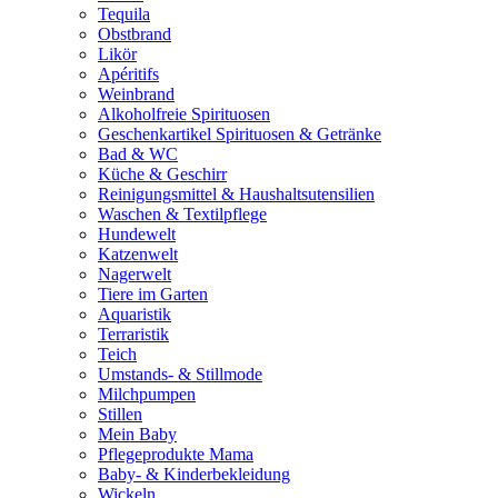
Tequila
Obstbrand
Likör
Apéritifs
Weinbrand
Alkoholfreie Spirituosen
Geschenkartikel Spirituosen & Getränke
Bad & WC
Küche & Geschirr
Reinigungsmittel & Haushaltsutensilien
Waschen & Textilpflege
Hundewelt
Katzenwelt
Nagerwelt
Tiere im Garten
Aquaristik
Terraristik
Teich
Umstands- & Stillmode
Milchpumpen
Stillen
Mein Baby
Pflegeprodukte Mama
Baby- & Kinderbekleidung
Wickeln