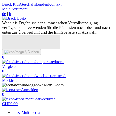
Brack Plus
Geschäftskunden
Kontakt
Mein Sortiment
de
|
fr
Wenn die Ergebnisse der automatischen Vervollständigung
verfügbar sind, verwenden Sie die Pfeiltasten nach oben und nach
unten zur Überprüfung und die Eingabetaste zur Auswahl.
Suchen
0
Vergleich
0
Merklisten
Mein Konto
Anmelden
0
CHF
0.00
IT & Multimedia