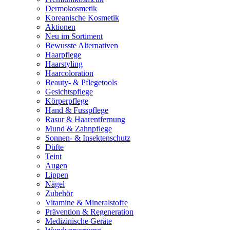
Dermokosmetik
Koreanische Kosmetik
Aktionen
Neu im Sortiment
Bewusste Alternativen
Haarpflege
Haarstyling
Haarcoloration
Beauty- & Pflegetools
Gesichtspflege
Körperpflege
Hand & Fusspflege
Rasur & Haarentfernung
Mund & Zahnpflege
Sonnen- & Insektenschutz
Düfte
Teint
Augen
Lippen
Nägel
Zubehör
Vitamine & Mineralstoffe
Prävention & Regeneration
Medizinische Geräte