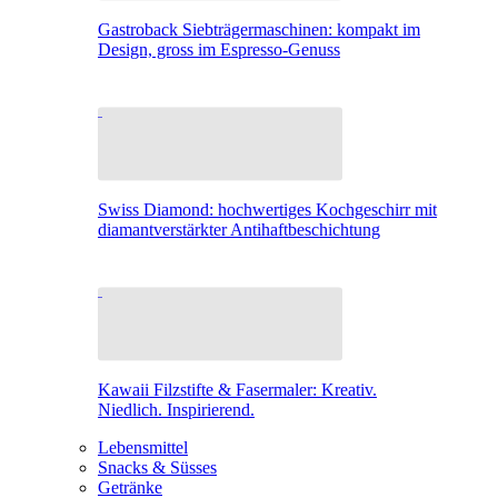
Gastroback Siebträgermaschinen: kompakt im
Design, gross im Espresso-Genuss
Swiss Diamond: hochwertiges Kochgeschirr mit
diamantverstärkter Antihaftbeschichtung
Kawaii Filzstifte & Fasermaler: Kreativ.
Niedlich. Inspirierend.
Lebensmittel
Snacks & Süsses
Getränke