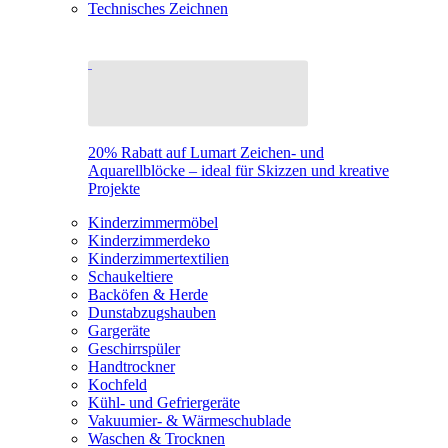
Technisches Zeichnen
20% Rabatt auf Lumart Zeichen- und
Aquarellblöcke – ideal für Skizzen und kreative
Projekte
Kinderzimmermöbel
Kinderzimmerdeko
Kinderzimmertextilien
Schaukeltiere
Backöfen & Herde
Dunstabzugshauben
Gargeräte
Geschirrspüler
Handtrockner
Kochfeld
Kühl- und Gefriergeräte
Vakuumier- & Wärmeschublade
Waschen & Trocknen