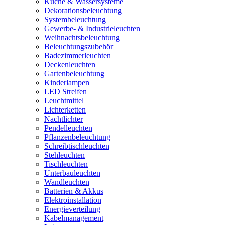
Küche & Wassersysteme
Dekorationsbeleuchtung
Systembeleuchtung
Gewerbe- & Industrieleuchten
Weihnachtsbeleuchtung
Beleuchtungszubehör
Badezimmerleuchten
Deckenleuchten
Gartenbeleuchtung
Kinderlampen
LED Streifen
Leuchtmittel
Lichterketten
Nachtlichter
Pendelleuchten
Pflanzenbeleuchtung
Schreibtischleuchten
Stehleuchten
Tischleuchten
Unterbauleuchten
Wandleuchten
Batterien & Akkus
Elektroinstallation
Energieverteilung
Kabelmanagement