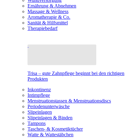
Wundversorgung
Ernährung & Abnehmen
Massage & Wellness
Aromatherapie & Co.
Sanität & Hilfsmittel
Therapiebedarf
Trisa – gute Zahnpflege beginnt bei den richtigen
Produkten
Inkontinenz
Intimpflege
Menstruationstassen & Menstruationsdiscs
Periodenunterwäsche
Slipeinlagen
Slipeinlagen & Binden
Tampons
Taschen- & Kosmetiktücher
Watte & Wattestäbchen