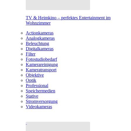
TV & Heimkino – perfektes Entertainment im
Wohnzimmer
Actionkameras
Analogkameras
Beleuchtung
Digitalkameras
Filter
Fotostudiobedarf
Kamerareinigung
Kameratransport
Objektive
Optik
Professional
Speichermedien
Stative
Stromversorgung
Videokameras