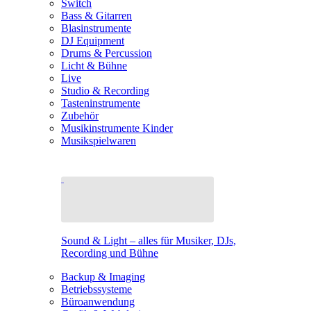
Switch
Bass & Gitarren
Blasinstrumente
DJ Equipment
Drums & Percussion
Licht & Bühne
Live
Studio & Recording
Tasteninstrumente
Zubehör
Musikinstrumente Kinder
Musikspielwaren
Sound & Light – alles für Musiker, DJs,
Recording und Bühne
Backup & Imaging
Betriebssysteme
Büroanwendung