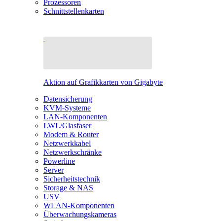
Prozessoren
Schnittstellenkarten
Aktion auf Grafikkarten von Gigabyte
Datensicherung
KVM-Systeme
LAN-Komponenten
LWL/Glasfaser
Modem & Router
Netzwerkkabel
Netzwerkschränke
Powerline
Server
Sicherheitstechnik
Storage & NAS
USV
WLAN-Komponenten
Überwachungskameras