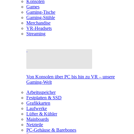
Konsolen
Games
Gaming-Tische
Gaming-Stühle
Merchandise
VR-Headsets
Streaming
Von Konsolen über PC bis hin zu VR – unsere
Gaming-Welt
Arbeitsspeicher
Festplatten & SSD
Grafikkarten
Laufwerke
Lüfter & Kühler
Mainboards
Netzteile
PC-Gehäuse & Barebones