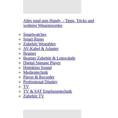
Alles rund ums Handy – Tipps, Tricks und
weiteres Wissenswertes
Smartwatches
Smart Rings
Zubehör Wearables
AV-Kabel & Adapter
Beamer
Beamer Zubehör & Leinwände
Digital Signage Player
Heimkino Sound
Medientechnik
Player & Recorder
Professional Display
TV
TV & SAT Empfangstechnik
Zubehör TV