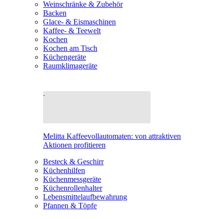
Weinschränke & Zubehör
Backen
Glace- & Eismaschinen
Kaffee- & Teewelt
Kochen
Kochen am Tisch
Küchengeräte
Raumklimageräte
Melitta Kaffeevollautomaten: von attraktiven
Aktionen profitieren
Besteck & Geschirr
Küchenhilfen
Küchenmessgeräte
Küchenrollenhalter
Lebensmittelaufbewahrung
Pfannen & Töpfe