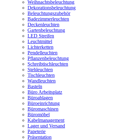
Weihnachtsbeleuchtung
Dekorationsbeleuchtung
Beleuchtungszubehör
Badezimmerleuchten
Deckenleuchten
Gartenbeleuchtung
LED Streifen
Leuchtmittel
Lichterketten
Pendelleuchten
Pflanzenbeleuchtung
Schreibtischleuchten
Stehleuchten
Tischleuchten
Wandleuchten
Basteln
Büro Arbeitsplatz
Büroablagen
Büroeinrichtung
Büromaschinen
Büromöbel
Kabelmanagement
Lager und Versand
Papeterie
Präsentation