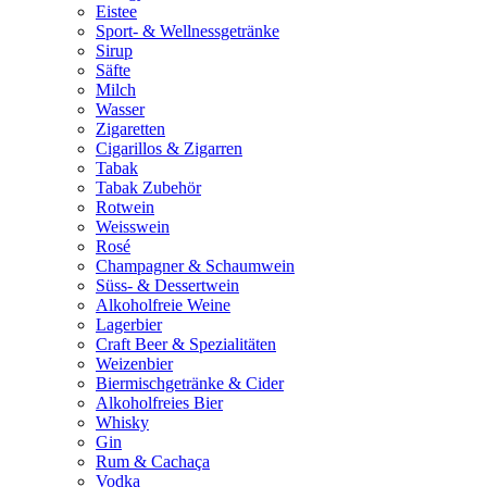
Eistee
Sport- & Wellnessgetränke
Sirup
Säfte
Milch
Wasser
Zigaretten
Cigarillos & Zigarren
Tabak
Tabak Zubehör
Rotwein
Weisswein
Rosé
Champagner & Schaumwein
Süss- & Dessertwein
Alkoholfreie Weine
Lagerbier
Craft Beer & Spezialitäten
Weizenbier
Biermischgetränke & Cider
Alkoholfreies Bier
Whisky
Gin
Rum & Cachaça
Vodka