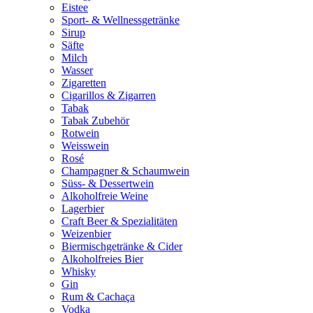
Eistee
Sport- & Wellnessgetränke
Sirup
Säfte
Milch
Wasser
Zigaretten
Cigarillos & Zigarren
Tabak
Tabak Zubehör
Rotwein
Weisswein
Rosé
Champagner & Schaumwein
Süss- & Dessertwein
Alkoholfreie Weine
Lagerbier
Craft Beer & Spezialitäten
Weizenbier
Biermischgetränke & Cider
Alkoholfreies Bier
Whisky
Gin
Rum & Cachaça
Vodka