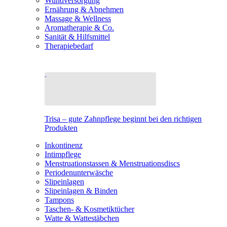
Wundversorgung
Ernährung & Abnehmen
Massage & Wellness
Aromatherapie & Co.
Sanität & Hilfsmittel
Therapiebedarf
Trisa – gute Zahnpflege beginnt bei den richtigen
Produkten
Inkontinenz
Intimpflege
Menstruationstassen & Menstruationsdiscs
Periodenunterwäsche
Slipeinlagen
Slipeinlagen & Binden
Tampons
Taschen- & Kosmetiktücher
Watte & Wattestäbchen