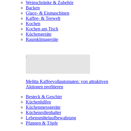
Weinschränke & Zubehör
Backen
Glace- & Eismaschinen
Kaffee- & Teewelt
Kochen
Kochen am Tisch
Küchengeräte
Raumklimageräte
Melitta Kaffeevollautomaten: von attraktiven
Aktionen profitieren
Besteck & Geschirr
Küchenhilfen
Küchenmessgeräte
Küchenrollenhalter
Lebensmittelaufbewahrung
Pfannen & Töpfe