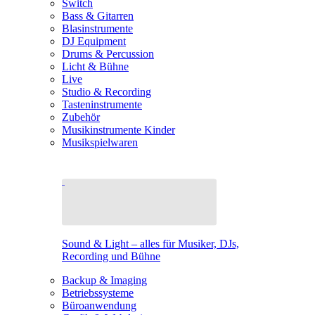
Switch
Bass & Gitarren
Blasinstrumente
DJ Equipment
Drums & Percussion
Licht & Bühne
Live
Studio & Recording
Tasteninstrumente
Zubehör
Musikinstrumente Kinder
Musikspielwaren
Sound & Light – alles für Musiker, DJs,
Recording und Bühne
Backup & Imaging
Betriebssysteme
Büroanwendung