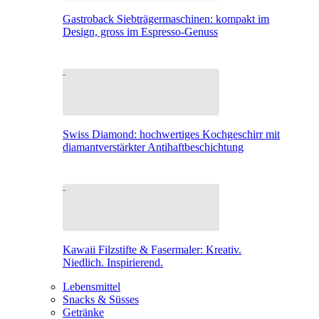
Gastroback Siebträgermaschinen: kompakt im
Design, gross im Espresso-Genuss
Swiss Diamond: hochwertiges Kochgeschirr mit
diamantverstärkter Antihaftbeschichtung
Kawaii Filzstifte & Fasermaler: Kreativ.
Niedlich. Inspirierend.
Lebensmittel
Snacks & Süsses
Getränke