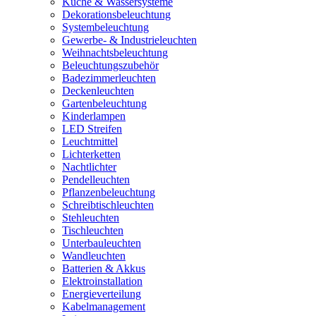
Küche & Wassersysteme
Dekorationsbeleuchtung
Systembeleuchtung
Gewerbe- & Industrieleuchten
Weihnachtsbeleuchtung
Beleuchtungszubehör
Badezimmerleuchten
Deckenleuchten
Gartenbeleuchtung
Kinderlampen
LED Streifen
Leuchtmittel
Lichterketten
Nachtlichter
Pendelleuchten
Pflanzenbeleuchtung
Schreibtischleuchten
Stehleuchten
Tischleuchten
Unterbauleuchten
Wandleuchten
Batterien & Akkus
Elektroinstallation
Energieverteilung
Kabelmanagement