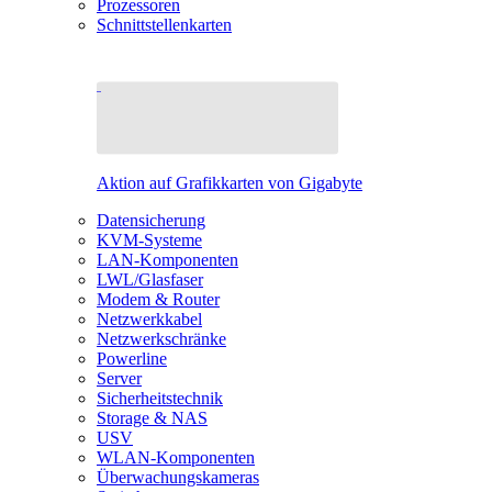
Prozessoren
Schnittstellenkarten
Aktion auf Grafikkarten von Gigabyte
Datensicherung
KVM-Systeme
LAN-Komponenten
LWL/Glasfaser
Modem & Router
Netzwerkkabel
Netzwerkschränke
Powerline
Server
Sicherheitstechnik
Storage & NAS
USV
WLAN-Komponenten
Überwachungskameras