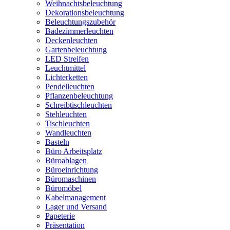
Weihnachtsbeleuchtung
Dekorationsbeleuchtung
Beleuchtungszubehör
Badezimmerleuchten
Deckenleuchten
Gartenbeleuchtung
LED Streifen
Leuchtmittel
Lichterketten
Pendelleuchten
Pflanzenbeleuchtung
Schreibtischleuchten
Stehleuchten
Tischleuchten
Wandleuchten
Basteln
Büro Arbeitsplatz
Büroablagen
Büroeinrichtung
Büromaschinen
Büromöbel
Kabelmanagement
Lager und Versand
Papeterie
Präsentation