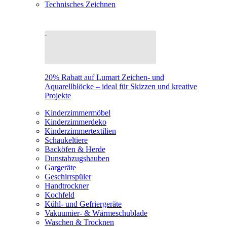
Technisches Zeichnen
20% Rabatt auf Lumart Zeichen- und
Aquarellblöcke – ideal für Skizzen und kreative
Projekte
Kinderzimmermöbel
Kinderzimmerdeko
Kinderzimmertextilien
Schaukeltiere
Backöfen & Herde
Dunstabzugshauben
Gargeräte
Geschirrspüler
Handtrockner
Kochfeld
Kühl- und Gefriergeräte
Vakuumier- & Wärmeschublade
Waschen & Trocknen