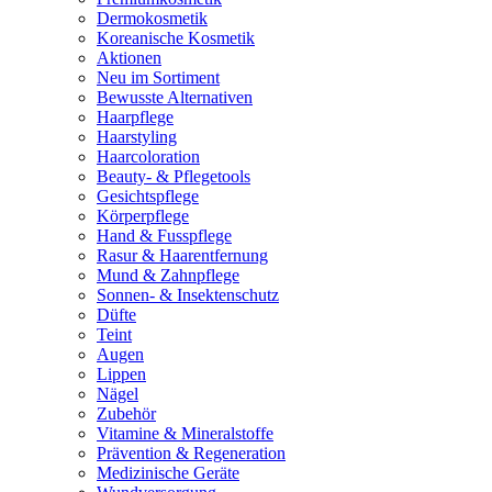
Dermokosmetik
Koreanische Kosmetik
Aktionen
Neu im Sortiment
Bewusste Alternativen
Haarpflege
Haarstyling
Haarcoloration
Beauty- & Pflegetools
Gesichtspflege
Körperpflege
Hand & Fusspflege
Rasur & Haarentfernung
Mund & Zahnpflege
Sonnen- & Insektenschutz
Düfte
Teint
Augen
Lippen
Nägel
Zubehör
Vitamine & Mineralstoffe
Prävention & Regeneration
Medizinische Geräte