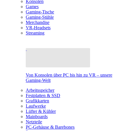
Konsolen
Games
Gaming-Tische
Gaming-Stühle
Merchandise
VR-Headsets
Streaming
Von Konsolen über PC bis hin zu VR – unsere
Gaming-Welt
Arbeitsspeicher
Festplatten & SSD
Grafikkarten
Laufwerke
Lüfter & Kühler
Mainboards
Netzteile
PC-Gehäuse & Barebones