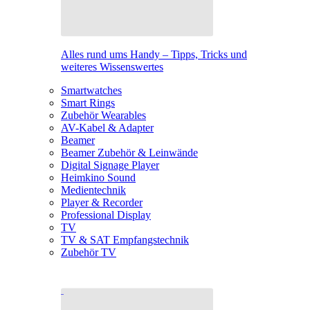
Alles rund ums Handy – Tipps, Tricks und
weiteres Wissenswertes
Smartwatches
Smart Rings
Zubehör Wearables
AV-Kabel & Adapter
Beamer
Beamer Zubehör & Leinwände
Digital Signage Player
Heimkino Sound
Medientechnik
Player & Recorder
Professional Display
TV
TV & SAT Empfangstechnik
Zubehör TV