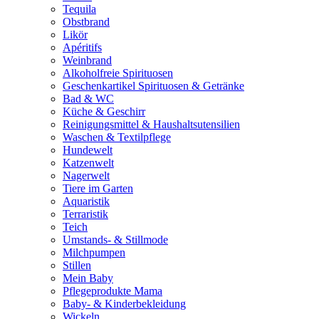
Tequila
Obstbrand
Likör
Apéritifs
Weinbrand
Alkoholfreie Spirituosen
Geschenkartikel Spirituosen & Getränke
Bad & WC
Küche & Geschirr
Reinigungsmittel & Haushaltsutensilien
Waschen & Textilpflege
Hundewelt
Katzenwelt
Nagerwelt
Tiere im Garten
Aquaristik
Terraristik
Teich
Umstands- & Stillmode
Milchpumpen
Stillen
Mein Baby
Pflegeprodukte Mama
Baby- & Kinderbekleidung
Wickeln