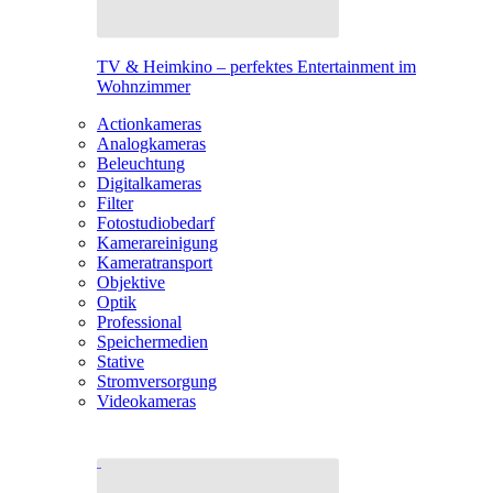
TV & Heimkino – perfektes Entertainment im
Wohnzimmer
Actionkameras
Analogkameras
Beleuchtung
Digitalkameras
Filter
Fotostudiobedarf
Kamerareinigung
Kameratransport
Objektive
Optik
Professional
Speichermedien
Stative
Stromversorgung
Videokameras