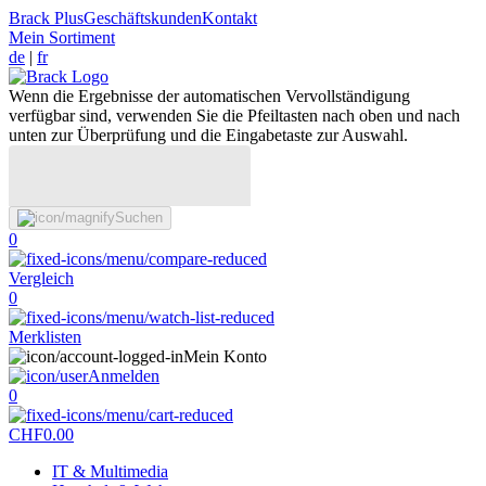
Brack Plus
Geschäftskunden
Kontakt
Mein Sortiment
de
|
fr
Wenn die Ergebnisse der automatischen Vervollständigung
verfügbar sind, verwenden Sie die Pfeiltasten nach oben und nach
unten zur Überprüfung und die Eingabetaste zur Auswahl.
Suchen
0
Vergleich
0
Merklisten
Mein Konto
Anmelden
0
CHF
0.00
IT & Multimedia