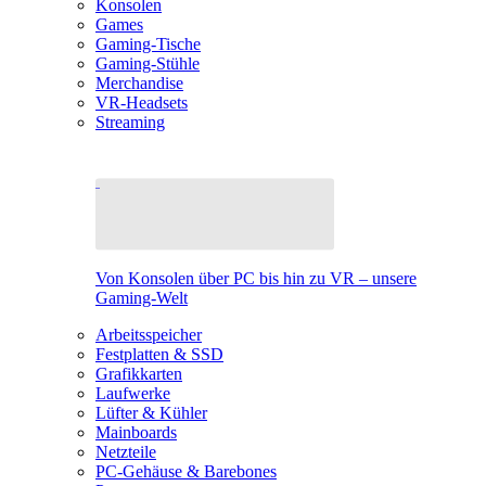
Konsolen
Games
Gaming-Tische
Gaming-Stühle
Merchandise
VR-Headsets
Streaming
Von Konsolen über PC bis hin zu VR – unsere
Gaming-Welt
Arbeitsspeicher
Festplatten & SSD
Grafikkarten
Laufwerke
Lüfter & Kühler
Mainboards
Netzteile
PC-Gehäuse & Barebones