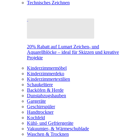
Technisches Zeichnen
20% Rabatt auf Lumart Zeichen- und
Aquarellblöcke – ideal für Skizzen und kreative
Projekte
Kinderzimmermöbel
Kinderzimmerdeko
Kinderzimmertextilien
Schaukeltiere
Backöfen & Herde
Dunstabzugshauben
Gargeräte
Geschirrspüler
Handtrockner
Kochfeld
Kühl- und Gefriergeräte
Vakuumier- & Wärmeschublade
Waschen & Trocknen