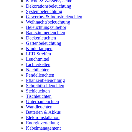
Küche & Wassersysteme
Dekorationsbeleuchtung
Systembeleuchtung
Gewerbe- & Industrieleuchten
Weihnachtsbeleuchtung
Beleuchtungszubehör
Badezimmerleuchten
Deckenleuchten
Gartenbeleuchtung
Kinderlampen
LED Streifen
Leuchtmittel
Lichterketten
Nachtlichter
Pendelleuchten
Pflanzenbeleuchtung
Schreibtischleuchten
Stehleuchten
Tischleuchten
Unterbauleuchten
Wandleuchten
Batterien & Akkus
Elektroinstallation
Energieverteilung
Kabelmanagement