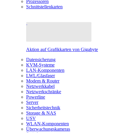
Prozessoren
Schnittstellenkarten
Aktion auf Grafikkarten von Gigabyte
Datensicherung
KVM-Systeme
LAN-Komponenten
LWL/Glasfaser
Modem & Router
Netzwerkkabel
Netzwerkschränke
Powerline
Server
Sicherheitstechnik
Storage & NAS
USV
WLAN-Komponenten
Überwachungskameras