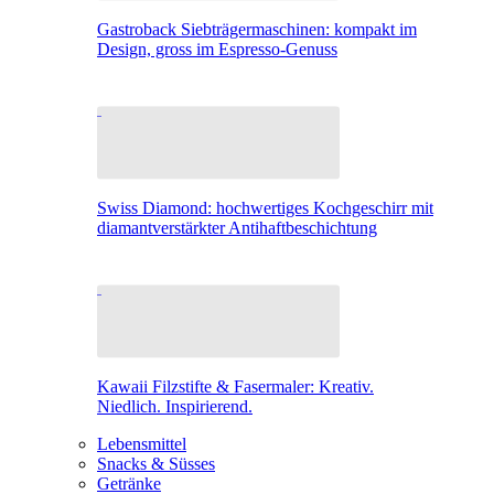
Gastroback Siebträgermaschinen: kompakt im
Design, gross im Espresso-Genuss
Swiss Diamond: hochwertiges Kochgeschirr mit
diamantverstärkter Antihaftbeschichtung
Kawaii Filzstifte & Fasermaler: Kreativ.
Niedlich. Inspirierend.
Lebensmittel
Snacks & Süsses
Getränke