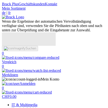
Brack Plus
Geschäftskunden
Kontakt
Mein Sortiment
de
|
fr
Wenn die Ergebnisse der automatischen Vervollständigung
verfügbar sind, verwenden Sie die Pfeiltasten nach oben und nach
unten zur Überprüfung und die Eingabetaste zur Auswahl.
Suchen
0
Vergleich
0
Merklisten
Mein Konto
Anmelden
0
CHF
0.00
IT & Multimedia