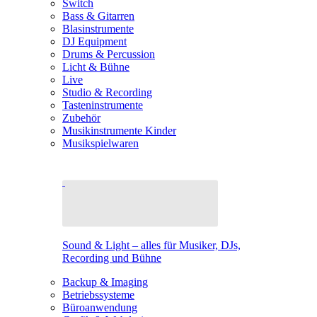
Switch
Bass & Gitarren
Blasinstrumente
DJ Equipment
Drums & Percussion
Licht & Bühne
Live
Studio & Recording
Tasteninstrumente
Zubehör
Musikinstrumente Kinder
Musikspielwaren
Sound & Light – alles für Musiker, DJs,
Recording und Bühne
Backup & Imaging
Betriebssysteme
Büroanwendung