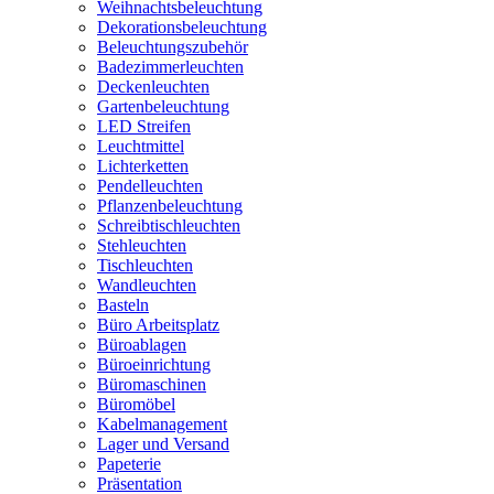
Weihnachtsbeleuchtung
Dekorationsbeleuchtung
Beleuchtungszubehör
Badezimmerleuchten
Deckenleuchten
Gartenbeleuchtung
LED Streifen
Leuchtmittel
Lichterketten
Pendelleuchten
Pflanzenbeleuchtung
Schreibtischleuchten
Stehleuchten
Tischleuchten
Wandleuchten
Basteln
Büro Arbeitsplatz
Büroablagen
Büroeinrichtung
Büromaschinen
Büromöbel
Kabelmanagement
Lager und Versand
Papeterie
Präsentation