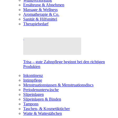
Wundversorgung
Ernährung & Abnehmen
Massage & Wellness
Aromatherapie & Co.
Sanität & Hilfsmittel
Therapiebedarf
Trisa – gute Zahnpflege beginnt bei den richtigen
Produkten
Inkontinenz
Intimpflege
Menstruationstassen & Menstruationsdiscs
Periodenunterwäsche
Slipeinlagen
Slipeinlagen & Binden
Tampons
Taschen- & Kosmetiktücher
Watte & Wattestäbchen