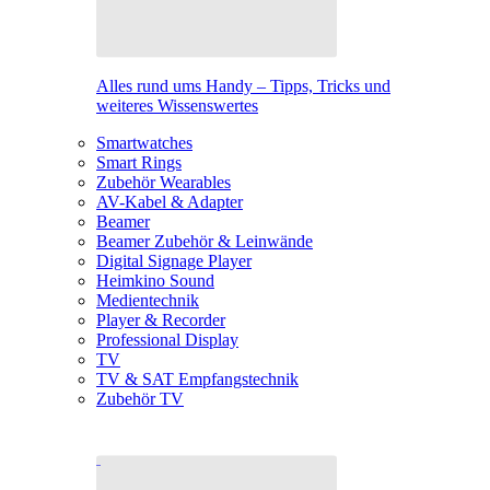
Alles rund ums Handy – Tipps, Tricks und
weiteres Wissenswertes
Smartwatches
Smart Rings
Zubehör Wearables
AV-Kabel & Adapter
Beamer
Beamer Zubehör & Leinwände
Digital Signage Player
Heimkino Sound
Medientechnik
Player & Recorder
Professional Display
TV
TV & SAT Empfangstechnik
Zubehör TV