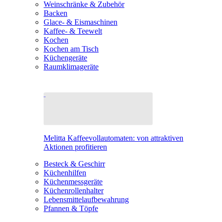
Weinschränke & Zubehör
Backen
Glace- & Eismaschinen
Kaffee- & Teewelt
Kochen
Kochen am Tisch
Küchengeräte
Raumklimageräte
Melitta Kaffeevollautomaten: von attraktiven
Aktionen profitieren
Besteck & Geschirr
Küchenhilfen
Küchenmessgeräte
Küchenrollenhalter
Lebensmittelaufbewahrung
Pfannen & Töpfe