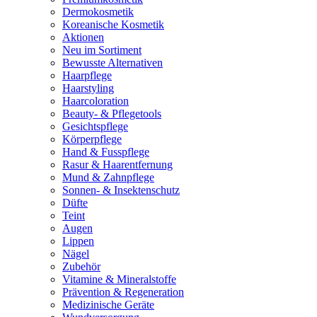
Dermokosmetik
Koreanische Kosmetik
Aktionen
Neu im Sortiment
Bewusste Alternativen
Haarpflege
Haarstyling
Haarcoloration
Beauty- & Pflegetools
Gesichtspflege
Körperpflege
Hand & Fusspflege
Rasur & Haarentfernung
Mund & Zahnpflege
Sonnen- & Insektenschutz
Düfte
Teint
Augen
Lippen
Nägel
Zubehör
Vitamine & Mineralstoffe
Prävention & Regeneration
Medizinische Geräte