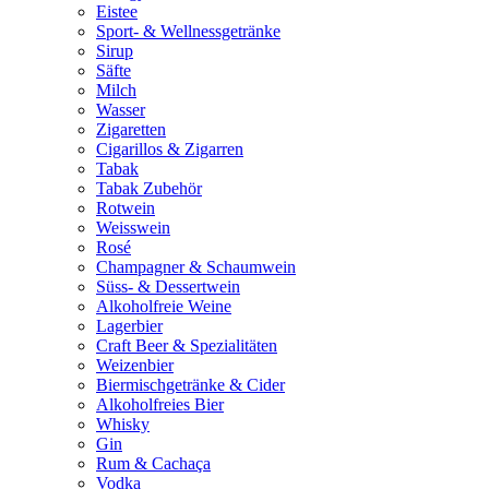
Eistee
Sport- & Wellnessgetränke
Sirup
Säfte
Milch
Wasser
Zigaretten
Cigarillos & Zigarren
Tabak
Tabak Zubehör
Rotwein
Weisswein
Rosé
Champagner & Schaumwein
Süss- & Dessertwein
Alkoholfreie Weine
Lagerbier
Craft Beer & Spezialitäten
Weizenbier
Biermischgetränke & Cider
Alkoholfreies Bier
Whisky
Gin
Rum & Cachaça
Vodka