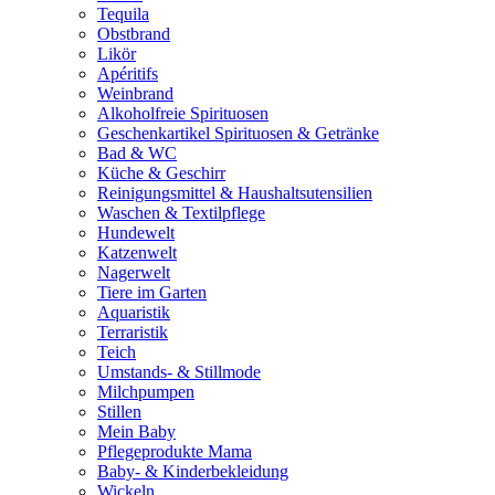
Tequila
Obstbrand
Likör
Apéritifs
Weinbrand
Alkoholfreie Spirituosen
Geschenkartikel Spirituosen & Getränke
Bad & WC
Küche & Geschirr
Reinigungsmittel & Haushaltsutensilien
Waschen & Textilpflege
Hundewelt
Katzenwelt
Nagerwelt
Tiere im Garten
Aquaristik
Terraristik
Teich
Umstands- & Stillmode
Milchpumpen
Stillen
Mein Baby
Pflegeprodukte Mama
Baby- & Kinderbekleidung
Wickeln