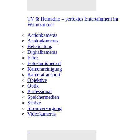
TV & Heimkino – perfektes Entertainment im
Wohnzimmer
Actionkameras
Analogkameras
Beleuchtung
Digitalkameras
Filter
Fotostudiobedarf
Kamerareinigung
Kameratransport
Objektive
Optik
Professional
Speichermedien
Stative
Stromversorgung
Videokameras