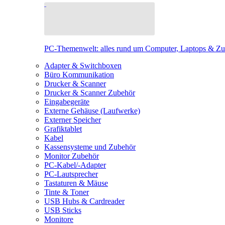
PC-Themenwelt: alles rund um Computer, Laptops & Z
Adapter & Switchboxen
Büro Kommunikation
Drucker & Scanner
Drucker & Scanner Zubehör
Eingabegeräte
Externe Gehäuse (Laufwerke)
Externer Speicher
Grafiktablet
Kabel
Kassensysteme und Zubehör
Monitor Zubehör
PC-Kabel/-Adapter
PC-Lautsprecher
Tastaturen & Mäuse
Tinte & Toner
USB Hubs & Cardreader
USB Sticks
Monitore