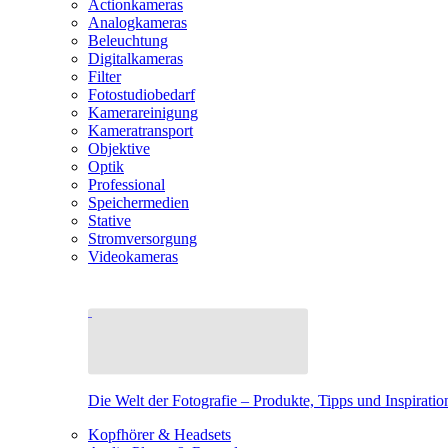
Actionkameras
Analogkameras
Beleuchtung
Digitalkameras
Filter
Fotostudiobedarf
Kamerareinigung
Kameratransport
Objektive
Optik
Professional
Speichermedien
Stative
Stromversorgung
Videokameras
Die Welt der Fotografie – Produkte, Tipps und Inspiratio
Kopfhörer & Headsets