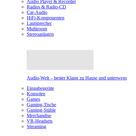
Audio Player & Recorder
Radios & Radio-CD
Car-Audio
HiFi-Komponenten
Lautsprecher
Multiroom
Stereoanlagen
Audio-Welt – bester Klang zu Hause und unterwegs
Eingabegeräte
Konsolen
Games
Gaming-Tische
Gaming-Stühle
Merchandise
VR-Headsets
Streaming