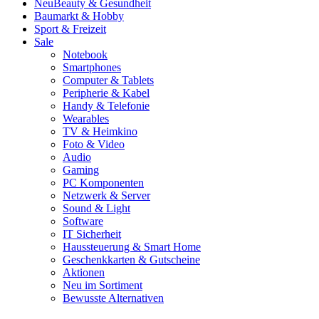
Neu
Beauty & Gesundheit
Baumarkt & Hobby
Sport & Freizeit
Sale
Notebook
Smartphones
Computer & Tablets
Peripherie & Kabel
Handy & Telefonie
Wearables
TV & Heimkino
Foto & Video
Audio
Gaming
PC Komponenten
Netzwerk & Server
Sound & Light
Software
IT Sicherheit
Haussteuerung & Smart Home
Geschenkkarten & Gutscheine
Aktionen
Neu im Sortiment
Bewusste Alternativen