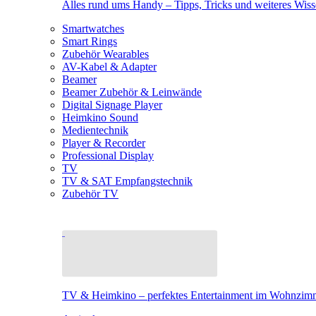
Alles rund ums Handy – Tipps, Tricks und weiteres Wis
Smartwatches
Smart Rings
Zubehör Wearables
AV-Kabel & Adapter
Beamer
Beamer Zubehör & Leinwände
Digital Signage Player
Heimkino Sound
Medientechnik
Player & Recorder
Professional Display
TV
TV & SAT Empfangstechnik
Zubehör TV
TV & Heimkino – perfektes Entertainment im Wohnzim