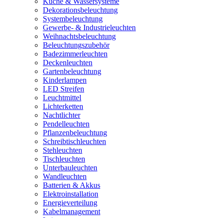
Küche & Wassersysteme
Dekorationsbeleuchtung
Systembeleuchtung
Gewerbe- & Industrieleuchten
Weihnachtsbeleuchtung
Beleuchtungszubehör
Badezimmerleuchten
Deckenleuchten
Gartenbeleuchtung
Kinderlampen
LED Streifen
Leuchtmittel
Lichterketten
Nachtlichter
Pendelleuchten
Pflanzenbeleuchtung
Schreibtischleuchten
Stehleuchten
Tischleuchten
Unterbauleuchten
Wandleuchten
Batterien & Akkus
Elektroinstallation
Energieverteilung
Kabelmanagement