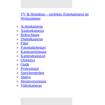
TV & Heimkino – perfektes Entertainment im
Wohnzimmer
Actionkameras
Analogkameras
Beleuchtung
Digitalkameras
Filter
Fotostudiobedarf
Kamerareinigung
Kameratransport
Objektive
Optik
Professional
Speichermedien
Stative
Stromversorgung
Videokameras