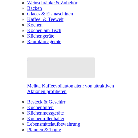
Weinschränke & Zubehör
Backen
Glace- & Eismaschinen
Kaffee- & Teewelt
Kochen
Kochen am Tisch
Küchengeräte
Raumklimageräte
Melitta Kaffeevollautomaten: von attraktiven
Aktionen profitieren
Besteck & Geschirr
Küchenhilfen
Küchenmessgeräte
Küchenrollenhalter
Lebensmittelaufbewahrung
Pfannen & Töpfe