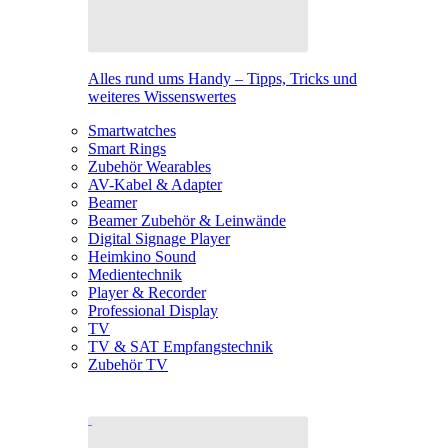
Alles rund ums Handy – Tipps, Tricks und
weiteres Wissenswertes
Smartwatches
Smart Rings
Zubehör Wearables
AV-Kabel & Adapter
Beamer
Beamer Zubehör & Leinwände
Digital Signage Player
Heimkino Sound
Medientechnik
Player & Recorder
Professional Display
TV
TV & SAT Empfangstechnik
Zubehör TV