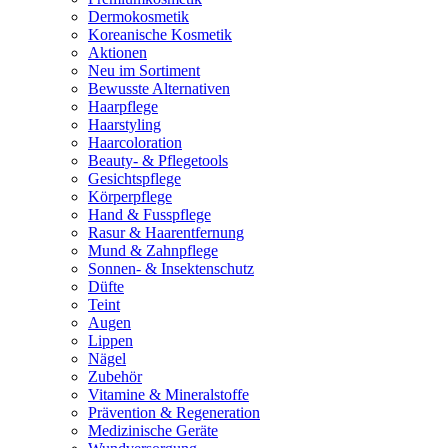
Dermokosmetik
Koreanische Kosmetik
Aktionen
Neu im Sortiment
Bewusste Alternativen
Haarpflege
Haarstyling
Haarcoloration
Beauty- & Pflegetools
Gesichtspflege
Körperpflege
Hand & Fusspflege
Rasur & Haarentfernung
Mund & Zahnpflege
Sonnen- & Insektenschutz
Düfte
Teint
Augen
Lippen
Nägel
Zubehör
Vitamine & Mineralstoffe
Prävention & Regeneration
Medizinische Geräte