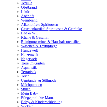
Tequila
Obstbrand
Likör
Apéritifs
Weinbrand
Alkoholfreie Spirituosen
Geschenkartikel Spirituosen & Getränke
Bad & WC
Küche & Geschirr
Reinigungsmittel & Haushaltsutensilien
Waschen & Textilpflege
Hundewelt
Katzenwelt
Nagerwelt
Tiere im Garten
Aquaristik
Terraristik
Teich
Umstands- & Stillmode
Milchpumpen
Stillen
Mein Baby
Pflegeprodukte Mama
Baby- & Kinderbekleidung
Wickeln