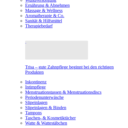
Wundversorgung
Ernährung & Abnehmen
Massage & Wellness
Aromatherapie & Co.
Sanität & Hilfsmittel
Therapiebedarf
Trisa – gute Zahnpflege beginnt bei den richtigen
Produkten
Inkontinenz
Intimpflege
Menstruationstassen & Menstruationsdiscs
Periodenunterwäsche
Slipeinlagen
Slipeinlagen & Binden
Tampons
Taschen- & Kosmetiktücher
Watte & Wattestäbchen