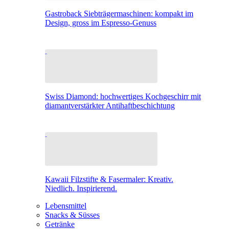
Gastroback Siebträgermaschinen: kompakt im
Design, gross im Espresso-Genuss
Swiss Diamond: hochwertiges Kochgeschirr mit
diamantverstärkter Antihaftbeschichtung
Kawaii Filzstifte & Fasermaler: Kreativ.
Niedlich. Inspirierend.
Lebensmittel
Snacks & Süsses
Getränke