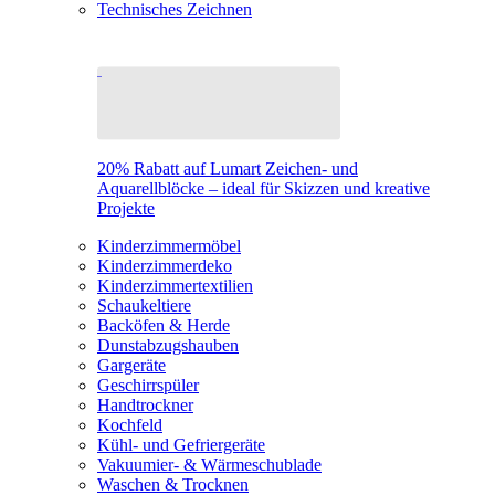
Technisches Zeichnen
20% Rabatt auf Lumart Zeichen- und
Aquarellblöcke – ideal für Skizzen und kreative
Projekte
Kinderzimmermöbel
Kinderzimmerdeko
Kinderzimmertextilien
Schaukeltiere
Backöfen & Herde
Dunstabzugshauben
Gargeräte
Geschirrspüler
Handtrockner
Kochfeld
Kühl- und Gefriergeräte
Vakuumier- & Wärmeschublade
Waschen & Trocknen