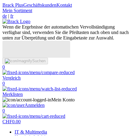
Brack Plus
Geschäftskunden
Kontakt
Mein Sortiment
de
|
fr
Wenn die Ergebnisse der automatischen Vervollständigung
verfügbar sind, verwenden Sie die Pfeiltasten nach oben und nach
unten zur Überprüfung und die Eingabetaste zur Auswahl.
Suchen
0
Vergleich
0
Merklisten
Mein Konto
Anmelden
0
CHF
0.00
IT & Multimedia