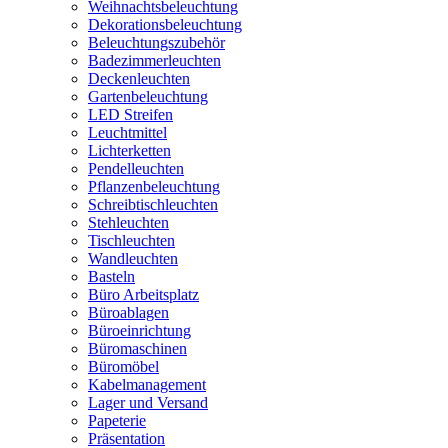
Weihnachtsbeleuchtung
Dekorationsbeleuchtung
Beleuchtungszubehör
Badezimmerleuchten
Deckenleuchten
Gartenbeleuchtung
LED Streifen
Leuchtmittel
Lichterketten
Pendelleuchten
Pflanzenbeleuchtung
Schreibtischleuchten
Stehleuchten
Tischleuchten
Wandleuchten
Basteln
Büro Arbeitsplatz
Büroablagen
Büroeinrichtung
Büromaschinen
Büromöbel
Kabelmanagement
Lager und Versand
Papeterie
Präsentation