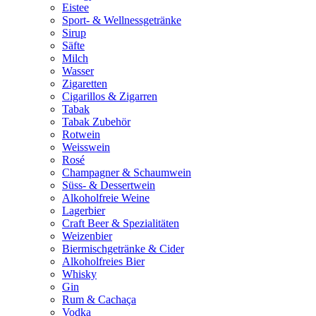
Eistee
Sport- & Wellnessgetränke
Sirup
Säfte
Milch
Wasser
Zigaretten
Cigarillos & Zigarren
Tabak
Tabak Zubehör
Rotwein
Weisswein
Rosé
Champagner & Schaumwein
Süss- & Dessertwein
Alkoholfreie Weine
Lagerbier
Craft Beer & Spezialitäten
Weizenbier
Biermischgetränke & Cider
Alkoholfreies Bier
Whisky
Gin
Rum & Cachaça
Vodka