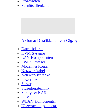
Prozessoren
Schnittstellenkarten
Aktion auf Grafikkarten von Gigabyte
Datensicherung
KVM-Systeme
LAN-Komponenten
LWL/Glasfaser
Modem & Router
Netzwerkkabel
Netzwerkschränke
Powerline
Server
Sicherheitstechnik
Storage & NAS
USV
WLAN-Komponenten
Überwachungskameras