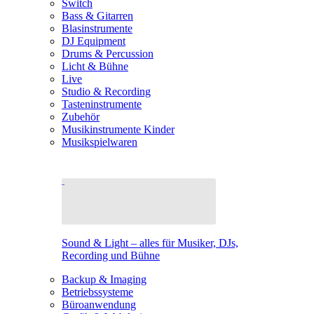
Switch
Bass & Gitarren
Blasinstrumente
DJ Equipment
Drums & Percussion
Licht & Bühne
Live
Studio & Recording
Tasteninstrumente
Zubehör
Musikinstrumente Kinder
Musikspielwaren
Sound & Light – alles für Musiker, DJs,
Recording und Bühne
Backup & Imaging
Betriebssysteme
Büroanwendung