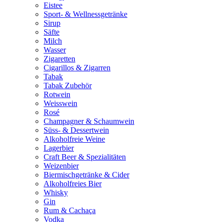
Eistee
Sport- & Wellnessgetränke
Sirup
Säfte
Milch
Wasser
Zigaretten
Cigarillos & Zigarren
Tabak
Tabak Zubehör
Rotwein
Weisswein
Rosé
Champagner & Schaumwein
Süss- & Dessertwein
Alkoholfreie Weine
Lagerbier
Craft Beer & Spezialitäten
Weizenbier
Biermischgetränke & Cider
Alkoholfreies Bier
Whisky
Gin
Rum & Cachaça
Vodka