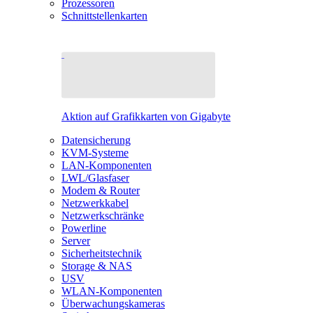
Prozessoren
Schnittstellenkarten
Aktion auf Grafikkarten von Gigabyte
Datensicherung
KVM-Systeme
LAN-Komponenten
LWL/Glasfaser
Modem & Router
Netzwerkkabel
Netzwerkschränke
Powerline
Server
Sicherheitstechnik
Storage & NAS
USV
WLAN-Komponenten
Überwachungskameras