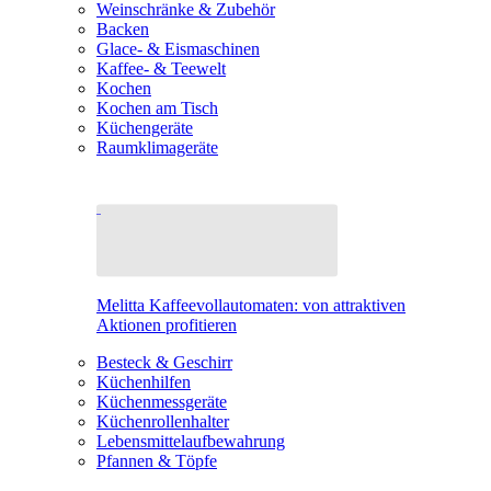
Weinschränke & Zubehör
Backen
Glace- & Eismaschinen
Kaffee- & Teewelt
Kochen
Kochen am Tisch
Küchengeräte
Raumklimageräte
Melitta Kaffeevollautomaten: von attraktiven
Aktionen profitieren
Besteck & Geschirr
Küchenhilfen
Küchenmessgeräte
Küchenrollenhalter
Lebensmittelaufbewahrung
Pfannen & Töpfe