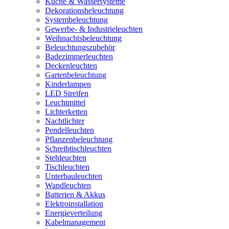
Küche & Wassersysteme
Dekorationsbeleuchtung
Systembeleuchtung
Gewerbe- & Industrieleuchten
Weihnachtsbeleuchtung
Beleuchtungszubehör
Badezimmerleuchten
Deckenleuchten
Gartenbeleuchtung
Kinderlampen
LED Streifen
Leuchtmittel
Lichterketten
Nachtlichter
Pendelleuchten
Pflanzenbeleuchtung
Schreibtischleuchten
Stehleuchten
Tischleuchten
Unterbauleuchten
Wandleuchten
Batterien & Akkus
Elektroinstallation
Energieverteilung
Kabelmanagement