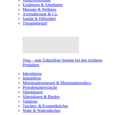
Wundversorgung
Ernährung & Abnehmen
Massage & Wellness
Aromatherapie & Co.
Sanität & Hilfsmittel
Therapiebedarf
Trisa – gute Zahnpflege beginnt bei den richtigen
Produkten
Inkontinenz
Intimpflege
Menstruationstassen & Menstruationsdiscs
Periodenunterwäsche
Slipeinlagen
Slipeinlagen & Binden
Tampons
Taschen- & Kosmetiktücher
Watte & Wattestäbchen