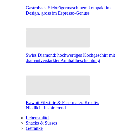
Gastroback Siebträgermaschinen: kompakt im
Design, gross im Espresso-Genuss
Swiss Diamond: hochwertiges Kochgeschirr mit
diamantverstärkter Antihaftbeschichtung
Kawaii Filzstifte & Fasermaler: Kreativ.
Niedlich. Inspirierend.
Lebensmittel
Snacks & Süsses
Getränke