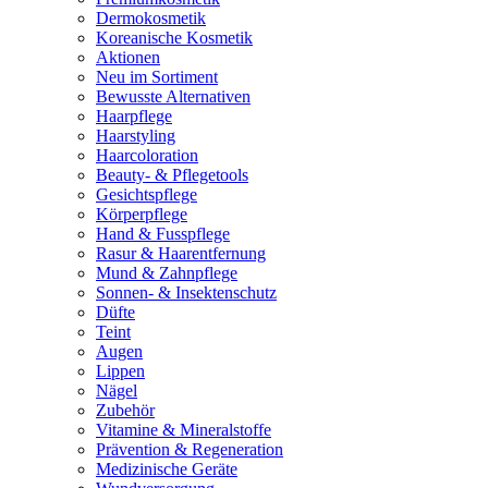
Dermokosmetik
Koreanische Kosmetik
Aktionen
Neu im Sortiment
Bewusste Alternativen
Haarpflege
Haarstyling
Haarcoloration
Beauty- & Pflegetools
Gesichtspflege
Körperpflege
Hand & Fusspflege
Rasur & Haarentfernung
Mund & Zahnpflege
Sonnen- & Insektenschutz
Düfte
Teint
Augen
Lippen
Nägel
Zubehör
Vitamine & Mineralstoffe
Prävention & Regeneration
Medizinische Geräte