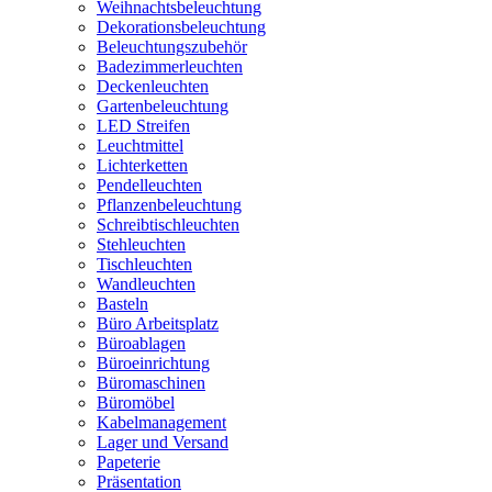
Weihnachtsbeleuchtung
Dekorationsbeleuchtung
Beleuchtungszubehör
Badezimmerleuchten
Deckenleuchten
Gartenbeleuchtung
LED Streifen
Leuchtmittel
Lichterketten
Pendelleuchten
Pflanzenbeleuchtung
Schreibtischleuchten
Stehleuchten
Tischleuchten
Wandleuchten
Basteln
Büro Arbeitsplatz
Büroablagen
Büroeinrichtung
Büromaschinen
Büromöbel
Kabelmanagement
Lager und Versand
Papeterie
Präsentation