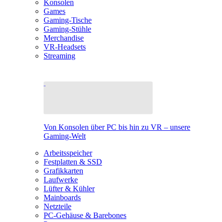
Konsolen
Games
Gaming-Tische
Gaming-Stühle
Merchandise
VR-Headsets
Streaming
Von Konsolen über PC bis hin zu VR – unsere
Gaming-Welt
Arbeitsspeicher
Festplatten & SSD
Grafikkarten
Laufwerke
Lüfter & Kühler
Mainboards
Netzteile
PC-Gehäuse & Barebones