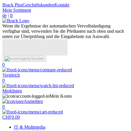
Brack Plus
Geschäftskunden
Kontakt
Mein Sortiment
de
|
fr
Wenn die Ergebnisse der automatischen Vervollständigung
verfügbar sind, verwenden Sie die Pfeiltasten nach oben und nach
unten zur Überprüfung und die Eingabetaste zur Auswahl.
Suchen
0
Vergleich
0
Merklisten
Mein Konto
Anmelden
0
CHF
0.00
IT & Multimedia