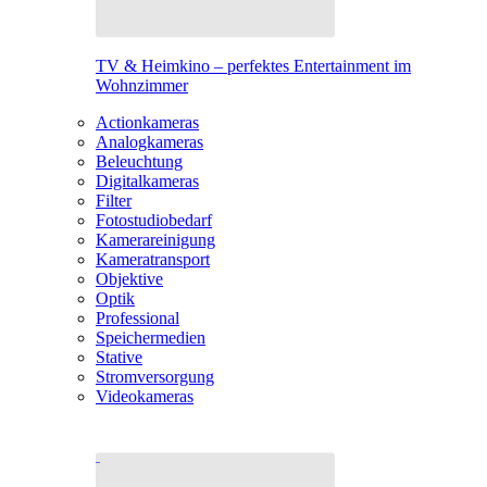
TV & Heimkino – perfektes Entertainment im
Wohnzimmer
Actionkameras
Analogkameras
Beleuchtung
Digitalkameras
Filter
Fotostudiobedarf
Kamerareinigung
Kameratransport
Objektive
Optik
Professional
Speichermedien
Stative
Stromversorgung
Videokameras