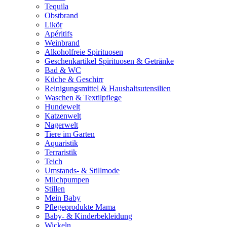
Tequila
Obstbrand
Likör
Apéritifs
Weinbrand
Alkoholfreie Spirituosen
Geschenkartikel Spirituosen & Getränke
Bad & WC
Küche & Geschirr
Reinigungsmittel & Haushaltsutensilien
Waschen & Textilpflege
Hundewelt
Katzenwelt
Nagerwelt
Tiere im Garten
Aquaristik
Terraristik
Teich
Umstands- & Stillmode
Milchpumpen
Stillen
Mein Baby
Pflegeprodukte Mama
Baby- & Kinderbekleidung
Wickeln