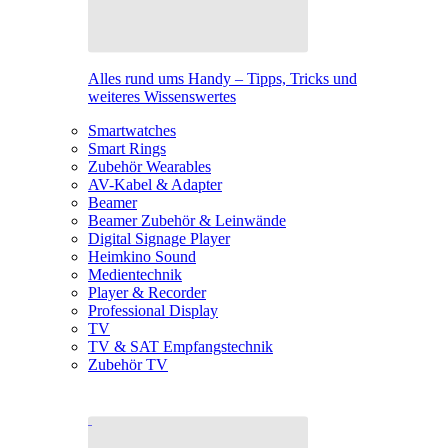
Alles rund ums Handy – Tipps, Tricks und
weiteres Wissenswertes
Smartwatches
Smart Rings
Zubehör Wearables
AV-Kabel & Adapter
Beamer
Beamer Zubehör & Leinwände
Digital Signage Player
Heimkino Sound
Medientechnik
Player & Recorder
Professional Display
TV
TV & SAT Empfangstechnik
Zubehör TV