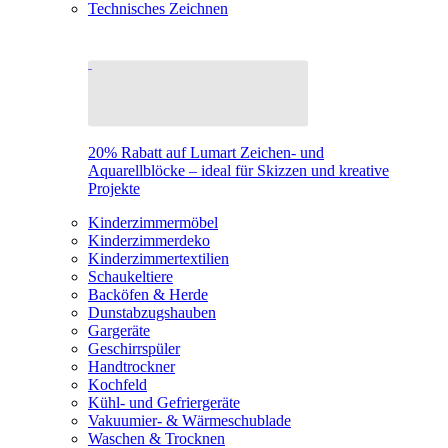
Technisches Zeichnen
20% Rabatt auf Lumart Zeichen- und
Aquarellblöcke – ideal für Skizzen und kreative
Projekte
Kinderzimmermöbel
Kinderzimmerdeko
Kinderzimmertextilien
Schaukeltiere
Backöfen & Herde
Dunstabzugshauben
Gargeräte
Geschirrspüler
Handtrockner
Kochfeld
Kühl- und Gefriergeräte
Vakuumier- & Wärmeschublade
Waschen & Trocknen