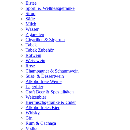
Eistee
Sport- & Wellnessgetränke
Sirup
Säfte
Milch
Wasser
Zigaretten
Cigarillos & Zigarren
Tabak
Tabak Zubehör
Rotwein
Weisswein
Rosé
Champagner & Schaumwein
Süss- & Dessertwein
Alkoholfreie Weine
Lagerbier
Craft Beer & Spezialitäten
Weizenbier
Biermischgetränke & Cider
Alkoholfreies Bier
Whisky
Gin
Rum & Cachaça
Vodka