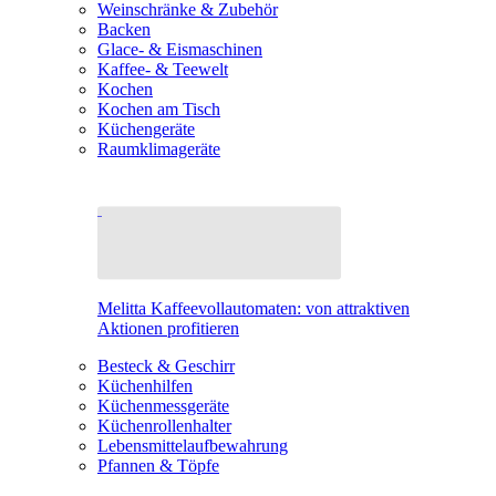
Weinschränke & Zubehör
Backen
Glace- & Eismaschinen
Kaffee- & Teewelt
Kochen
Kochen am Tisch
Küchengeräte
Raumklimageräte
Melitta Kaffeevollautomaten: von attraktiven
Aktionen profitieren
Besteck & Geschirr
Küchenhilfen
Küchenmessgeräte
Küchenrollenhalter
Lebensmittelaufbewahrung
Pfannen & Töpfe