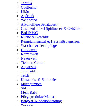
Tequila
Obstbrand
Likör
Apéritifs
Weinbrand
Alkoholfreie Spirituosen
Geschenkartikel Spirituosen & Getränke
Bad & WC
Küche & Geschirr
Reinigungsmittel & Haushaltsutensilien
Waschen & Textilpflege
Hundewelt
Katzenwelt
Nagerwelt
Tiere im Garten
Aquaristik
Terraristik
Teich
Umstands- & Stillmode
Milchpumpen
Stillen
Mein Baby
Pflegeprodukte Mama
Baby- & Kinderbekleidung
Wickeln