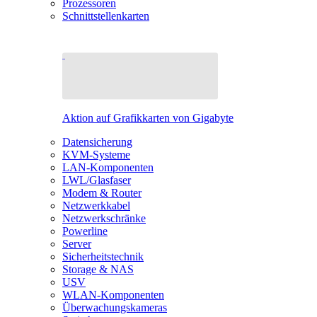
Prozessoren
Schnittstellenkarten
Aktion auf Grafikkarten von Gigabyte
Datensicherung
KVM-Systeme
LAN-Komponenten
LWL/Glasfaser
Modem & Router
Netzwerkkabel
Netzwerkschränke
Powerline
Server
Sicherheitstechnik
Storage & NAS
USV
WLAN-Komponenten
Überwachungskameras