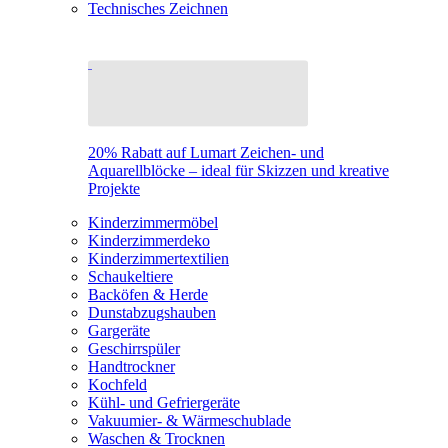
Technisches Zeichnen
20% Rabatt auf Lumart Zeichen- und
Aquarellblöcke – ideal für Skizzen und kreative
Projekte
Kinderzimmermöbel
Kinderzimmerdeko
Kinderzimmertextilien
Schaukeltiere
Backöfen & Herde
Dunstabzugshauben
Gargeräte
Geschirrspüler
Handtrockner
Kochfeld
Kühl- und Gefriergeräte
Vakuumier- & Wärmeschublade
Waschen & Trocknen