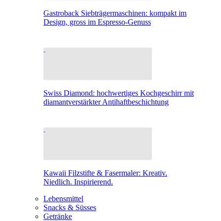
Gastroback Siebträgermaschinen: kompakt im
Design, gross im Espresso-Genuss
Swiss Diamond: hochwertiges Kochgeschirr mit
diamantverstärkter Antihaftbeschichtung
Kawaii Filzstifte & Fasermaler: Kreativ.
Niedlich. Inspirierend.
Lebensmittel
Snacks & Süsses
Getränke