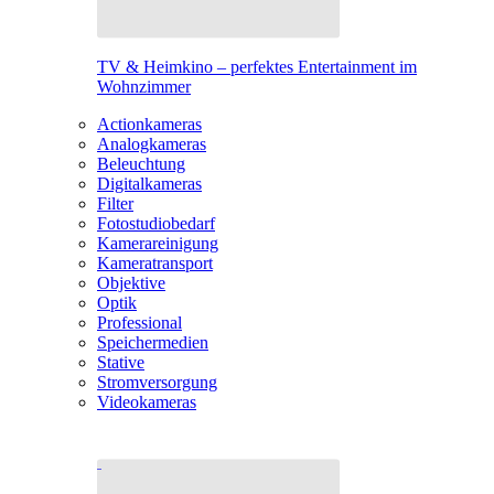
TV & Heimkino – perfektes Entertainment im
Wohnzimmer
Actionkameras
Analogkameras
Beleuchtung
Digitalkameras
Filter
Fotostudiobedarf
Kamerareinigung
Kameratransport
Objektive
Optik
Professional
Speichermedien
Stative
Stromversorgung
Videokameras