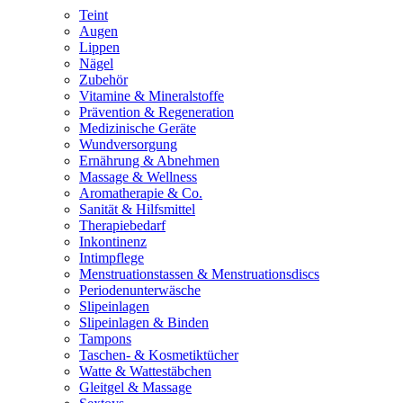
Teint
Augen
Lippen
Nägel
Zubehör
Vitamine & Mineralstoffe
Prävention & Regeneration
Medizinische Geräte
Wundversorgung
Ernährung & Abnehmen
Massage & Wellness
Aromatherapie & Co.
Sanität & Hilfsmittel
Therapiebedarf
Inkontinenz
Intimpflege
Menstruationstassen & Menstruationsdiscs
Periodenunterwäsche
Slipeinlagen
Slipeinlagen & Binden
Tampons
Taschen- & Kosmetiktücher
Watte & Wattestäbchen
Gleitgel & Massage