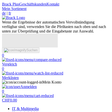
Brack Plus
Geschäftskunden
Kontakt
Mein Sortiment
de
|
fr
Wenn die Ergebnisse der automatischen Vervollständigung
verfügbar sind, verwenden Sie die Pfeiltasten nach oben und nach
unten zur Überprüfung und die Eingabetaste zur Auswahl.
Suchen
0
Vergleich
0
Merklisten
Mein Konto
Anmelden
0
CHF
0.00
IT & Multimedia