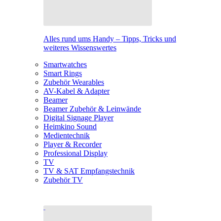
Alles rund ums Handy – Tipps, Tricks und
weiteres Wissenswertes
Smartwatches
Smart Rings
Zubehör Wearables
AV-Kabel & Adapter
Beamer
Beamer Zubehör & Leinwände
Digital Signage Player
Heimkino Sound
Medientechnik
Player & Recorder
Professional Display
TV
TV & SAT Empfangstechnik
Zubehör TV