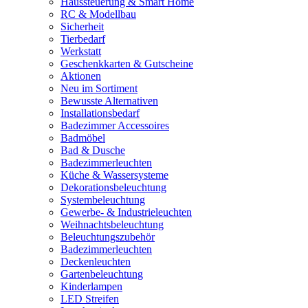
Haussteuerung & Smart Home
RC & Modellbau
Sicherheit
Tierbedarf
Werkstatt
Geschenkkarten & Gutscheine
Aktionen
Neu im Sortiment
Bewusste Alternativen
Installationsbedarf
Badezimmer Accessoires
Badmöbel
Bad & Dusche
Badezimmerleuchten
Küche & Wassersysteme
Dekorationsbeleuchtung
Systembeleuchtung
Gewerbe- & Industrieleuchten
Weihnachtsbeleuchtung
Beleuchtungszubehör
Badezimmerleuchten
Deckenleuchten
Gartenbeleuchtung
Kinderlampen
LED Streifen