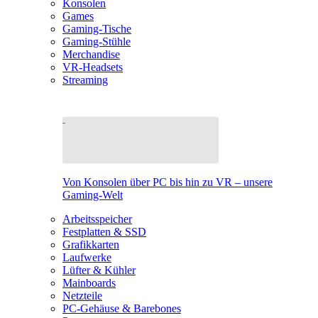
Konsolen
Games
Gaming-Tische
Gaming-Stühle
Merchandise
VR-Headsets
Streaming
Von Konsolen über PC bis hin zu VR – unsere
Gaming-Welt
Arbeitsspeicher
Festplatten & SSD
Grafikkarten
Laufwerke
Lüfter & Kühler
Mainboards
Netzteile
PC-Gehäuse & Barebones