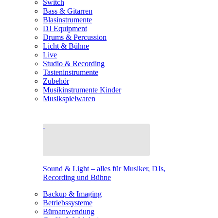
Switch
Bass & Gitarren
Blasinstrumente
DJ Equipment
Drums & Percussion
Licht & Bühne
Live
Studio & Recording
Tasteninstrumente
Zubehör
Musikinstrumente Kinder
Musikspielwaren
Sound & Light – alles für Musiker, DJs,
Recording und Bühne
Backup & Imaging
Betriebssysteme
Büroanwendung