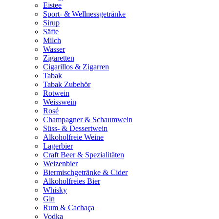
Eistee
Sport- & Wellnessgetränke
Sirup
Säfte
Milch
Wasser
Zigaretten
Cigarillos & Zigarren
Tabak
Tabak Zubehör
Rotwein
Weisswein
Rosé
Champagner & Schaumwein
Süss- & Dessertwein
Alkoholfreie Weine
Lagerbier
Craft Beer & Spezialitäten
Weizenbier
Biermischgetränke & Cider
Alkoholfreies Bier
Whisky
Gin
Rum & Cachaça
Vodka