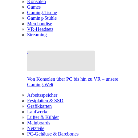
Konsolen
Games
Gaming-Tische
Gaming-Stühle
Merchandise
VR-Headsets
Streaming
Von Konsolen über PC bis hin zu VR – unsere
Gaming-Welt
Arbeitsspeicher
Festplatten & SSD
Grafikkarten
Laufwerke
Lüfter & Kühler
Mainboards
Netzteile
PC-Gehäuse & Barebones