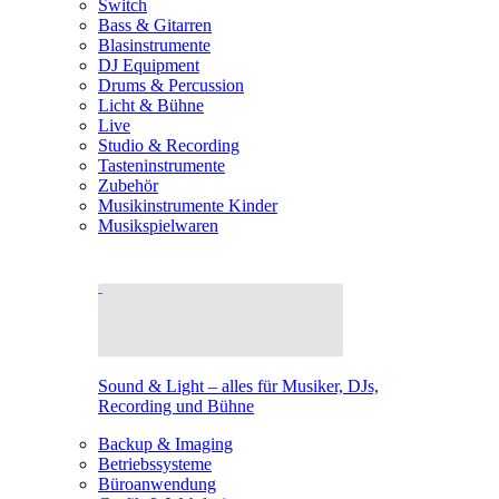
Switch
Bass & Gitarren
Blasinstrumente
DJ Equipment
Drums & Percussion
Licht & Bühne
Live
Studio & Recording
Tasteninstrumente
Zubehör
Musikinstrumente Kinder
Musikspielwaren
Sound & Light – alles für Musiker, DJs,
Recording und Bühne
Backup & Imaging
Betriebssysteme
Büroanwendung