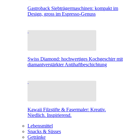
Gastroback Siebträgermaschinen: kompakt im
Design, gross im Espresso-Genuss
Swiss Diamond: hochwertiges Kochgeschirr mit
diamantverstärkter Antihaftbeschichtung
Kawaii Filzstifte & Fasermaler: Kreativ.
Niedlich. Inspirierend.
Lebensmittel
Snacks & Süsses
Getränke