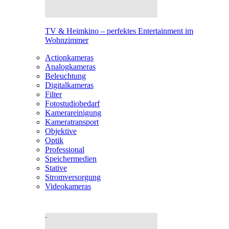
TV & Heimkino – perfektes Entertainment im
Wohnzimmer
Actionkameras
Analogkameras
Beleuchtung
Digitalkameras
Filter
Fotostudiobedarf
Kamerareinigung
Kameratransport
Objektive
Optik
Professional
Speichermedien
Stative
Stromversorgung
Videokameras