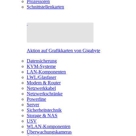
Prozessoren
Schnittstellenkarten
Aktion auf Grafikkarten von Gigabyte
Datensicherung
KVM-Systeme
LAN-Komponenten
LWL/Glasfaser
Modem & Router
Netzwerkkabel
Netzwerkschränke
Powerline
Server
Sicherheitstechnik
Storage & NAS
USV
WLAN-Komponenten
Überwachungskameras