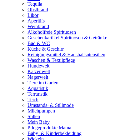
Tequila
Obstbrand
Likör
Apéritifs
Weinbrand
Alkoholfreie Spirituosen
Geschenkartikel Spirituosen & Getränke
Bad & WC
Küche & Geschirr
Reinigungsmittel & Haushaltsutensilien
Waschen & Textilpflege
Hundewelt
Katzenwelt
Nagerwelt
Tiere im Garten
Aquaristik
Terraristik
Teich
Umstands- & Stillmode
Milchpumpen
Stillen
Mein Baby
Pflegeprodukte Mama
Baby- & Kinderbekleidung
Wickeln