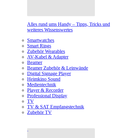
Alles rund ums Handy – Tipps, Tricks und
weiteres Wissenswertes
Smartwatches
Smart Rings
Zubehör Wearables
AV-Kabel & Adapter
Beamer
Beamer Zubehör & Leinwände
Digital Signage Player
Heimkino Sound
Medientechnik
Player & Recorder
Professional Display
TV
TV & SAT Empfangstechnik
Zubehör TV