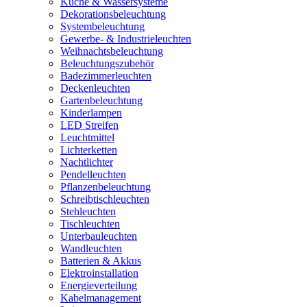
Küche & Wassersysteme
Dekorationsbeleuchtung
Systembeleuchtung
Gewerbe- & Industrieleuchten
Weihnachtsbeleuchtung
Beleuchtungszubehör
Badezimmerleuchten
Deckenleuchten
Gartenbeleuchtung
Kinderlampen
LED Streifen
Leuchtmittel
Lichterketten
Nachtlichter
Pendelleuchten
Pflanzenbeleuchtung
Schreibtischleuchten
Stehleuchten
Tischleuchten
Unterbauleuchten
Wandleuchten
Batterien & Akkus
Elektroinstallation
Energieverteilung
Kabelmanagement