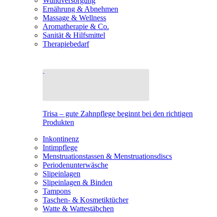
Wundversorgung
Ernährung & Abnehmen
Massage & Wellness
Aromatherapie & Co.
Sanität & Hilfsmittel
Therapiebedarf
Trisa – gute Zahnpflege beginnt bei den richtigen
Produkten
Inkontinenz
Intimpflege
Menstruationstassen & Menstruationsdiscs
Periodenunterwäsche
Slipeinlagen
Slipeinlagen & Binden
Tampons
Taschen- & Kosmetiktücher
Watte & Wattestäbchen