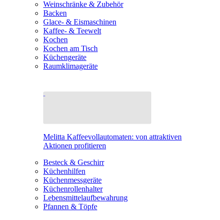
Weinschränke & Zubehör
Backen
Glace- & Eismaschinen
Kaffee- & Teewelt
Kochen
Kochen am Tisch
Küchengeräte
Raumklimageräte
Melitta Kaffeevollautomaten: von attraktiven
Aktionen profitieren
Besteck & Geschirr
Küchenhilfen
Küchenmessgeräte
Küchenrollenhalter
Lebensmittelaufbewahrung
Pfannen & Töpfe