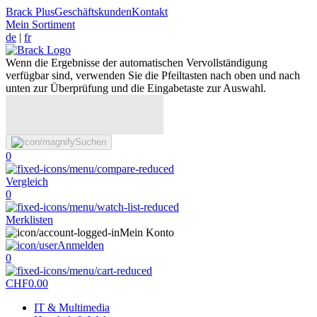
Brack Plus
Geschäftskunden
Kontakt
Mein Sortiment
de
|
fr
Wenn die Ergebnisse der automatischen Vervollständigung
verfügbar sind, verwenden Sie die Pfeiltasten nach oben und nach
unten zur Überprüfung und die Eingabetaste zur Auswahl.
Suchen
0
Vergleich
0
Merklisten
Mein Konto
Anmelden
0
CHF
0.00
IT & Multimedia