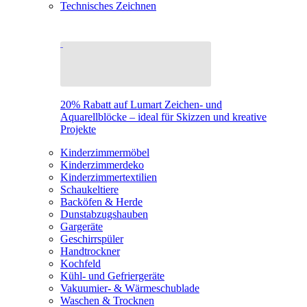
Technisches Zeichnen
20% Rabatt auf Lumart Zeichen- und
Aquarellblöcke – ideal für Skizzen und kreative
Projekte
Kinderzimmermöbel
Kinderzimmerdeko
Kinderzimmertextilien
Schaukeltiere
Backöfen & Herde
Dunstabzugshauben
Gargeräte
Geschirrspüler
Handtrockner
Kochfeld
Kühl- und Gefriergeräte
Vakuumier- & Wärmeschublade
Waschen & Trocknen