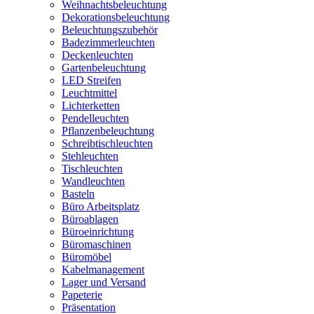
Weihnachtsbeleuchtung
Dekorationsbeleuchtung
Beleuchtungszubehör
Badezimmerleuchten
Deckenleuchten
Gartenbeleuchtung
LED Streifen
Leuchtmittel
Lichterketten
Pendelleuchten
Pflanzenbeleuchtung
Schreibtischleuchten
Stehleuchten
Tischleuchten
Wandleuchten
Basteln
Büro Arbeitsplatz
Büroablagen
Büroeinrichtung
Büromaschinen
Büromöbel
Kabelmanagement
Lager und Versand
Papeterie
Präsentation