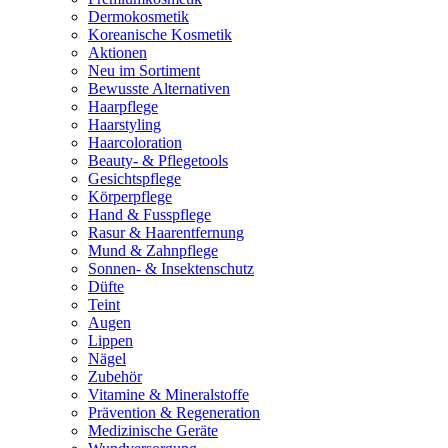
Dermokosmetik
Koreanische Kosmetik
Aktionen
Neu im Sortiment
Bewusste Alternativen
Haarpflege
Haarstyling
Haarcoloration
Beauty- & Pflegetools
Gesichtspflege
Körperpflege
Hand & Fusspflege
Rasur & Haarentfernung
Mund & Zahnpflege
Sonnen- & Insektenschutz
Düfte
Teint
Augen
Lippen
Nägel
Zubehör
Vitamine & Mineralstoffe
Prävention & Regeneration
Medizinische Geräte