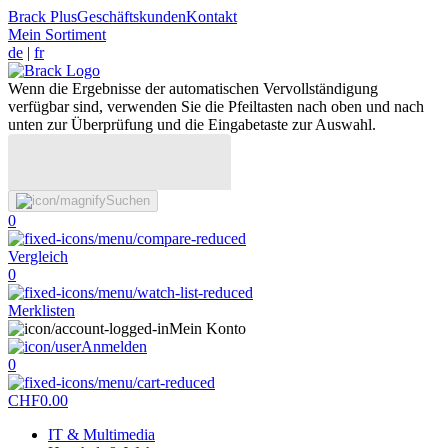
Brack Plus
Geschäftskunden
Kontakt
Mein Sortiment
de
|
fr
Wenn die Ergebnisse der automatischen Vervollständigung
verfügbar sind, verwenden Sie die Pfeiltasten nach oben und nach
unten zur Überprüfung und die Eingabetaste zur Auswahl.
Suchen
0
Vergleich
0
Merklisten
Mein Konto
Anmelden
0
CHF
0.00
IT & Multimedia