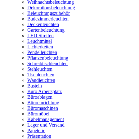
Weihnachtsbeleuchtung
Dekorationsbeleuchtung
Beleuchtungszubehör
Badezimmerleuchten
Deckenleuchten
Gartenbeleuchtung
LED Streifen
Leuchtmittel
Lichterketten
Pendelleuchten
Pflanzenbeleuchtung
Schreibtischleuchten
Stehleuchten
Tischleuchten
Wandleuchten
Basteln
Büro Arbeitsplatz
Büroablagen
Büroeinrichtung
Büromaschinen
Büromöbel
Kabelmanagement
Lager und Versand
Papeterie
Präsentation