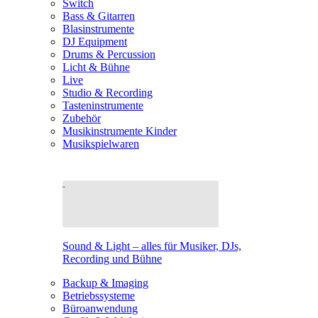
Switch
Bass & Gitarren
Blasinstrumente
DJ Equipment
Drums & Percussion
Licht & Bühne
Live
Studio & Recording
Tasteninstrumente
Zubehör
Musikinstrumente Kinder
Musikspielwaren
Sound & Light – alles für Musiker, DJs,
Recording und Bühne
Backup & Imaging
Betriebssysteme
Büroanwendung