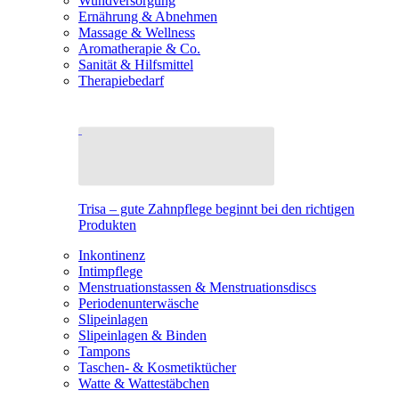
Wundversorgung
Ernährung & Abnehmen
Massage & Wellness
Aromatherapie & Co.
Sanität & Hilfsmittel
Therapiebedarf
Trisa – gute Zahnpflege beginnt bei den richtigen
Produkten
Inkontinenz
Intimpflege
Menstruationstassen & Menstruationsdiscs
Periodenunterwäsche
Slipeinlagen
Slipeinlagen & Binden
Tampons
Taschen- & Kosmetiktücher
Watte & Wattestäbchen