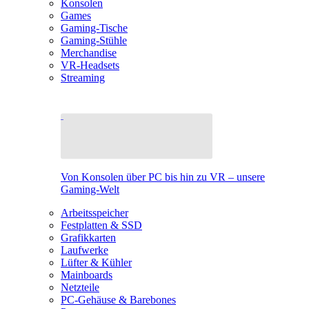
Konsolen
Games
Gaming-Tische
Gaming-Stühle
Merchandise
VR-Headsets
Streaming
Von Konsolen über PC bis hin zu VR – unsere
Gaming-Welt
Arbeitsspeicher
Festplatten & SSD
Grafikkarten
Laufwerke
Lüfter & Kühler
Mainboards
Netzteile
PC-Gehäuse & Barebones