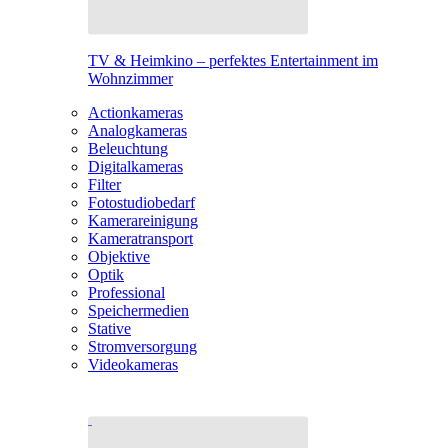
TV & Heimkino – perfektes Entertainment im
Wohnzimmer
Actionkameras
Analogkameras
Beleuchtung
Digitalkameras
Filter
Fotostudiobedarf
Kamerareinigung
Kameratransport
Objektive
Optik
Professional
Speichermedien
Stative
Stromversorgung
Videokameras