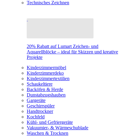
Technisches Zeichnen
20% Rabatt auf Lumart Zeichen- und
Aquarellblöcke – ideal für Skizzen und kreative
Projekte
Kinderzimmermöbel
Kinderzimmerdeko
Kinderzimmertextilien
Schaukeltiere
Backöfen & Herde
Dunstabzugshauben
Gargeräte
Geschirrspüler
Handtrockner
Kochfeld
Kühl- und Gefriergeräte
Vakuumier- & Wärmeschublade
Waschen & Trocknen