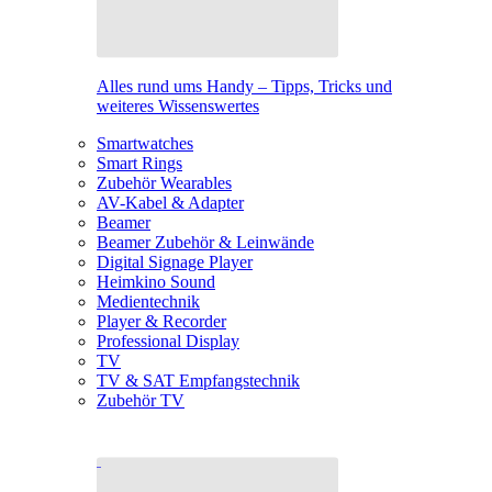
Alles rund ums Handy – Tipps, Tricks und
weiteres Wissenswertes
Smartwatches
Smart Rings
Zubehör Wearables
AV-Kabel & Adapter
Beamer
Beamer Zubehör & Leinwände
Digital Signage Player
Heimkino Sound
Medientechnik
Player & Recorder
Professional Display
TV
TV & SAT Empfangstechnik
Zubehör TV