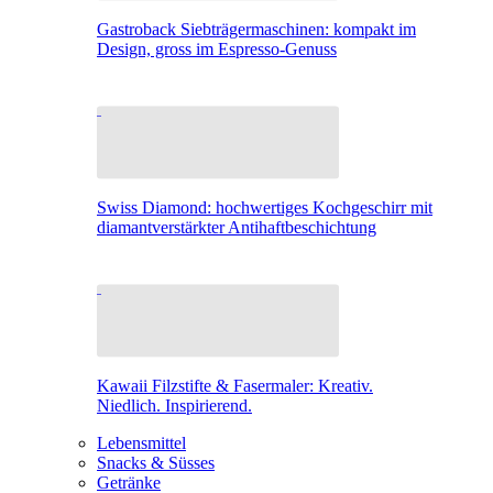
Gastroback Siebträgermaschinen: kompakt im
Design, gross im Espresso-Genuss
Swiss Diamond: hochwertiges Kochgeschirr mit
diamantverstärkter Antihaftbeschichtung
Kawaii Filzstifte & Fasermaler: Kreativ.
Niedlich. Inspirierend.
Lebensmittel
Snacks & Süsses
Getränke