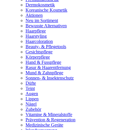
Dermokosmetik
Koreanische Kosmetik
Aktionen
Neu im Sortiment
Bewusste Alternativen
Haarpflege
Haarstyling
Haarcoloration
Beauty- & Pflegetools
Gesichtspflege
Körperpflege
Hand & Fusspflege
Rasur & Haarentfernung
Mund & Zahnpflege
Sonnen- & Insektenschutz
Düfte
Teint
Augen
Lippen
Nägel
Zubehör
Vitamine & Mineralstoffe
Prävention & Regeneration
Medizinische Geräte