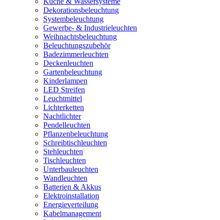
Küche & Wassersysteme
Dekorationsbeleuchtung
Systembeleuchtung
Gewerbe- & Industrieleuchten
Weihnachtsbeleuchtung
Beleuchtungszubehör
Badezimmerleuchten
Deckenleuchten
Gartenbeleuchtung
Kinderlampen
LED Streifen
Leuchtmittel
Lichterketten
Nachtlichter
Pendelleuchten
Pflanzenbeleuchtung
Schreibtischleuchten
Stehleuchten
Tischleuchten
Unterbauleuchten
Wandleuchten
Batterien & Akkus
Elektroinstallation
Energieverteilung
Kabelmanagement