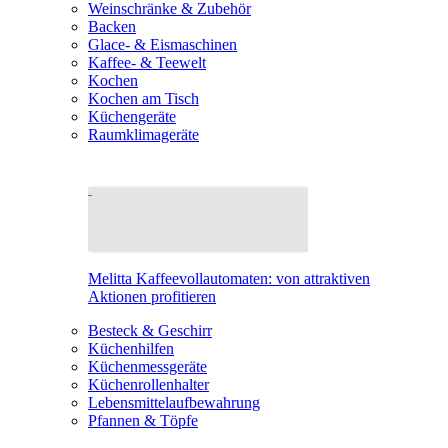
Weinschränke & Zubehör
Backen
Glace- & Eismaschinen
Kaffee- & Teewelt
Kochen
Kochen am Tisch
Küchengeräte
Raumklimageräte
Melitta Kaffeevollautomaten: von attraktiven
Aktionen profitieren
Besteck & Geschirr
Küchenhilfen
Küchenmessgeräte
Küchenrollenhalter
Lebensmittelaufbewahrung
Pfannen & Töpfe