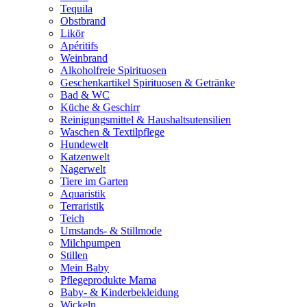
Tequila
Obstbrand
Likör
Apéritifs
Weinbrand
Alkoholfreie Spirituosen
Geschenkartikel Spirituosen & Getränke
Bad & WC
Küche & Geschirr
Reinigungsmittel & Haushaltsutensilien
Waschen & Textilpflege
Hundewelt
Katzenwelt
Nagerwelt
Tiere im Garten
Aquaristik
Terraristik
Teich
Umstands- & Stillmode
Milchpumpen
Stillen
Mein Baby
Pflegeprodukte Mama
Baby- & Kinderbekleidung
Wickeln