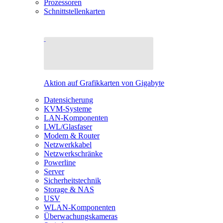
Prozessoren
Schnittstellenkarten
Aktion auf Grafikkarten von Gigabyte
Datensicherung
KVM-Systeme
LAN-Komponenten
LWL/Glasfaser
Modem & Router
Netzwerkkabel
Netzwerkschränke
Powerline
Server
Sicherheitstechnik
Storage & NAS
USV
WLAN-Komponenten
Überwachungskameras