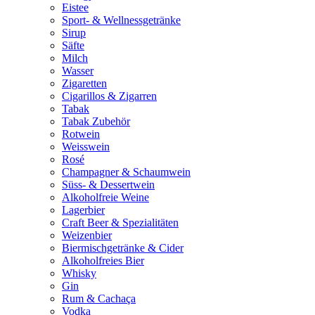
Eistee
Sport- & Wellnessgetränke
Sirup
Säfte
Milch
Wasser
Zigaretten
Cigarillos & Zigarren
Tabak
Tabak Zubehör
Rotwein
Weisswein
Rosé
Champagner & Schaumwein
Süss- & Dessertwein
Alkoholfreie Weine
Lagerbier
Craft Beer & Spezialitäten
Weizenbier
Biermischgetränke & Cider
Alkoholfreies Bier
Whisky
Gin
Rum & Cachaça
Vodka