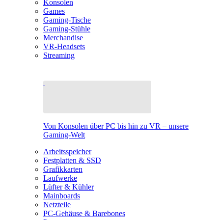
Konsolen
Games
Gaming-Tische
Gaming-Stühle
Merchandise
VR-Headsets
Streaming
Von Konsolen über PC bis hin zu VR – unsere
Gaming-Welt
Arbeitsspeicher
Festplatten & SSD
Grafikkarten
Laufwerke
Lüfter & Kühler
Mainboards
Netzteile
PC-Gehäuse & Barebones