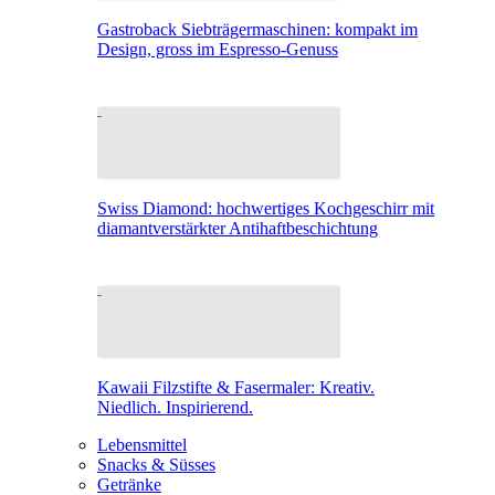
Gastroback Siebträgermaschinen: kompakt im
Design, gross im Espresso-Genuss
Swiss Diamond: hochwertiges Kochgeschirr mit
diamantverstärkter Antihaftbeschichtung
Kawaii Filzstifte & Fasermaler: Kreativ.
Niedlich. Inspirierend.
Lebensmittel
Snacks & Süsses
Getränke