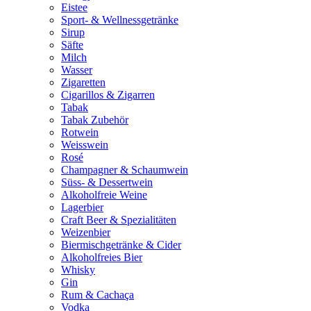
Eistee
Sport- & Wellnessgetränke
Sirup
Säfte
Milch
Wasser
Zigaretten
Cigarillos & Zigarren
Tabak
Tabak Zubehör
Rotwein
Weisswein
Rosé
Champagner & Schaumwein
Süss- & Dessertwein
Alkoholfreie Weine
Lagerbier
Craft Beer & Spezialitäten
Weizenbier
Biermischgetränke & Cider
Alkoholfreies Bier
Whisky
Gin
Rum & Cachaça
Vodka