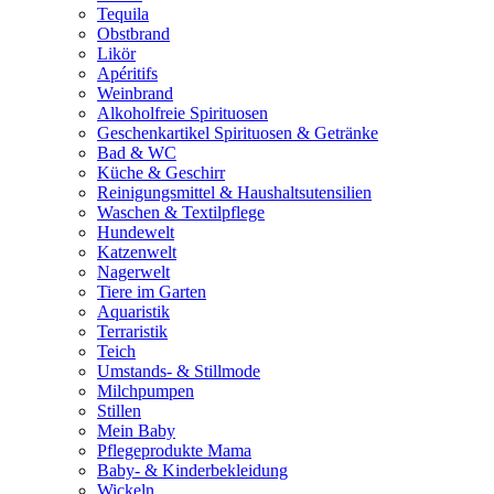
Tequila
Obstbrand
Likör
Apéritifs
Weinbrand
Alkoholfreie Spirituosen
Geschenkartikel Spirituosen & Getränke
Bad & WC
Küche & Geschirr
Reinigungsmittel & Haushaltsutensilien
Waschen & Textilpflege
Hundewelt
Katzenwelt
Nagerwelt
Tiere im Garten
Aquaristik
Terraristik
Teich
Umstands- & Stillmode
Milchpumpen
Stillen
Mein Baby
Pflegeprodukte Mama
Baby- & Kinderbekleidung
Wickeln