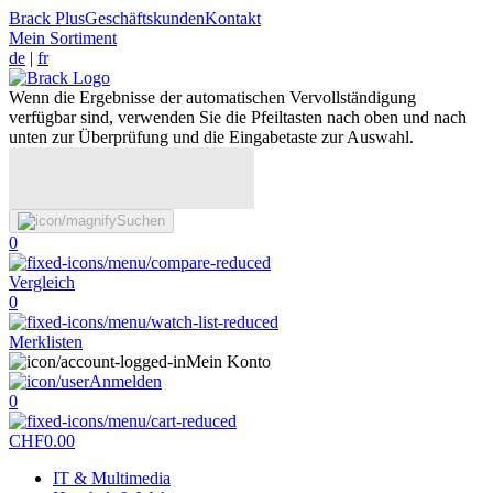
Brack Plus
Geschäftskunden
Kontakt
Mein Sortiment
de
|
fr
Wenn die Ergebnisse der automatischen Vervollständigung
verfügbar sind, verwenden Sie die Pfeiltasten nach oben und nach
unten zur Überprüfung und die Eingabetaste zur Auswahl.
Suchen
0
Vergleich
0
Merklisten
Mein Konto
Anmelden
0
CHF
0.00
IT & Multimedia