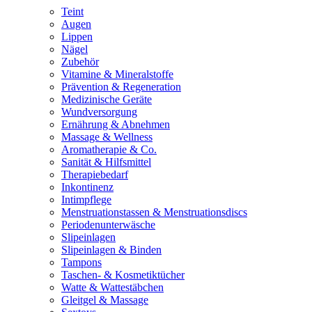
Teint
Augen
Lippen
Nägel
Zubehör
Vitamine & Mineralstoffe
Prävention & Regeneration
Medizinische Geräte
Wundversorgung
Ernährung & Abnehmen
Massage & Wellness
Aromatherapie & Co.
Sanität & Hilfsmittel
Therapiebedarf
Inkontinenz
Intimpflege
Menstruationstassen & Menstruationsdiscs
Periodenunterwäsche
Slipeinlagen
Slipeinlagen & Binden
Tampons
Taschen- & Kosmetiktücher
Watte & Wattestäbchen
Gleitgel & Massage