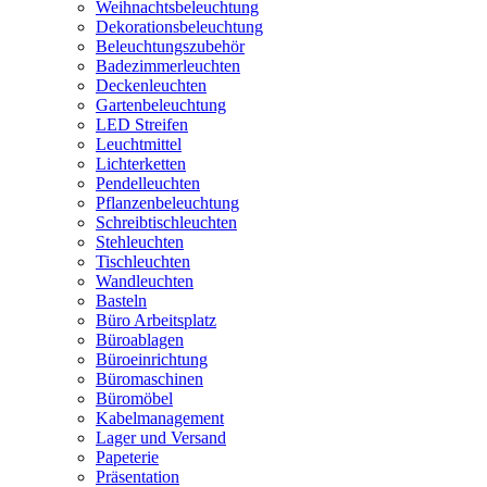
Weihnachtsbeleuchtung
Dekorationsbeleuchtung
Beleuchtungszubehör
Badezimmerleuchten
Deckenleuchten
Gartenbeleuchtung
LED Streifen
Leuchtmittel
Lichterketten
Pendelleuchten
Pflanzenbeleuchtung
Schreibtischleuchten
Stehleuchten
Tischleuchten
Wandleuchten
Basteln
Büro Arbeitsplatz
Büroablagen
Büroeinrichtung
Büromaschinen
Büromöbel
Kabelmanagement
Lager und Versand
Papeterie
Präsentation