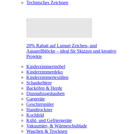
Technisches Zeichnen
20% Rabatt auf Lumart Zeichen- und
Aquarellblöcke – ideal für Skizzen und kreative
Projekte
Kinderzimmermöbel
Kinderzimmerdeko
Kinderzimmertextilien
Schaukeltiere
Backöfen & Herde
Dunstabzugshauben
Gargeräte
Geschirrspüler
Handtrockner
Kochfeld
Kühl- und Gefriergeräte
Vakuumier- & Wärmeschublade
Waschen & Trocknen