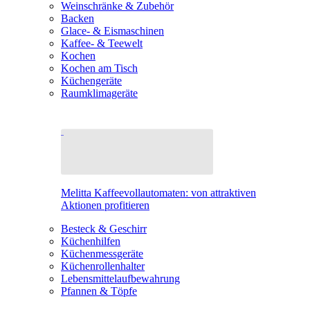
Weinschränke & Zubehör
Backen
Glace- & Eismaschinen
Kaffee- & Teewelt
Kochen
Kochen am Tisch
Küchengeräte
Raumklimageräte
Melitta Kaffeevollautomaten: von attraktiven
Aktionen profitieren
Besteck & Geschirr
Küchenhilfen
Küchenmessgeräte
Küchenrollenhalter
Lebensmittelaufbewahrung
Pfannen & Töpfe