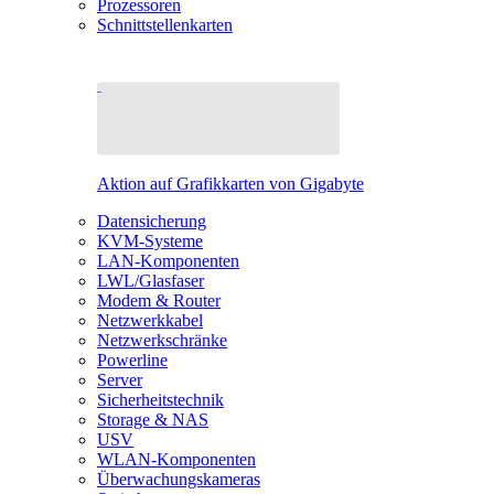
Prozessoren
Schnittstellenkarten
Aktion auf Grafikkarten von Gigabyte
Datensicherung
KVM-Systeme
LAN-Komponenten
LWL/Glasfaser
Modem & Router
Netzwerkkabel
Netzwerkschränke
Powerline
Server
Sicherheitstechnik
Storage & NAS
USV
WLAN-Komponenten
Überwachungskameras