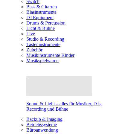
Switch
Bass & Gitarren
Blasinstrumente
DJ Equipment
Drums & Percussion
Licht & Bühne
Live
Studio & Recording
Tasteninstrumente
Zubehör
Musikinstrumente Kinder
Musikspielwaren
Sound & Light – alles für Musiker, DJs,
Recording und Bühne
Backup & Imaging
Betriebssysteme
Büroanwendung