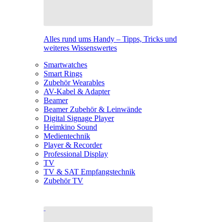
Alles rund ums Handy – Tipps, Tricks und
weiteres Wissenswertes
Smartwatches
Smart Rings
Zubehör Wearables
AV-Kabel & Adapter
Beamer
Beamer Zubehör & Leinwände
Digital Signage Player
Heimkino Sound
Medientechnik
Player & Recorder
Professional Display
TV
TV & SAT Empfangstechnik
Zubehör TV