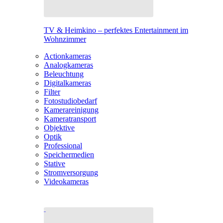
TV & Heimkino – perfektes Entertainment im
Wohnzimmer
Actionkameras
Analogkameras
Beleuchtung
Digitalkameras
Filter
Fotostudiobedarf
Kamerareinigung
Kameratransport
Objektive
Optik
Professional
Speichermedien
Stative
Stromversorgung
Videokameras