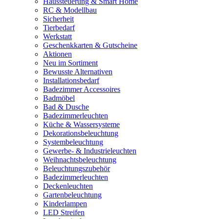
Haussteuerung & Smart Home
RC & Modellbau
Sicherheit
Tierbedarf
Werkstatt
Geschenkkarten & Gutscheine
Aktionen
Neu im Sortiment
Bewusste Alternativen
Installationsbedarf
Badezimmer Accessoires
Badmöbel
Bad & Dusche
Badezimmerleuchten
Küche & Wassersysteme
Dekorationsbeleuchtung
Systembeleuchtung
Gewerbe- & Industrieleuchten
Weihnachtsbeleuchtung
Beleuchtungszubehör
Badezimmerleuchten
Deckenleuchten
Gartenbeleuchtung
Kinderlampen
LED Streifen