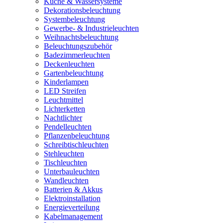
Küche & Wassersysteme
Dekorationsbeleuchtung
Systembeleuchtung
Gewerbe- & Industrieleuchten
Weihnachtsbeleuchtung
Beleuchtungszubehör
Badezimmerleuchten
Deckenleuchten
Gartenbeleuchtung
Kinderlampen
LED Streifen
Leuchtmittel
Lichterketten
Nachtlichter
Pendelleuchten
Pflanzenbeleuchtung
Schreibtischleuchten
Stehleuchten
Tischleuchten
Unterbauleuchten
Wandleuchten
Batterien & Akkus
Elektroinstallation
Energieverteilung
Kabelmanagement