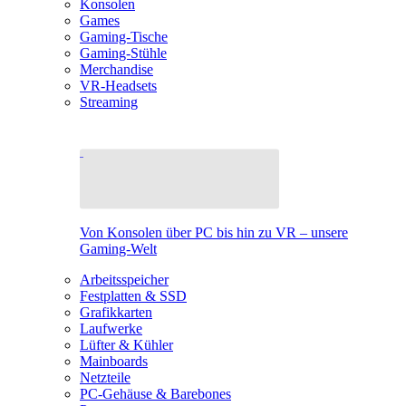
Konsolen
Games
Gaming-Tische
Gaming-Stühle
Merchandise
VR-Headsets
Streaming
Von Konsolen über PC bis hin zu VR – unsere
Gaming-Welt
Arbeitsspeicher
Festplatten & SSD
Grafikkarten
Laufwerke
Lüfter & Kühler
Mainboards
Netzteile
PC-Gehäuse & Barebones