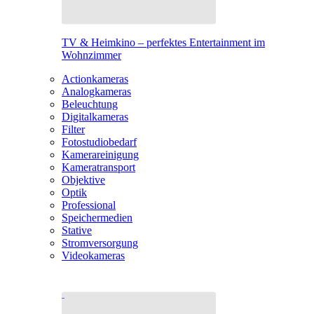
TV & Heimkino – perfektes Entertainment im
Wohnzimmer
Actionkameras
Analogkameras
Beleuchtung
Digitalkameras
Filter
Fotostudiobedarf
Kamerareinigung
Kameratransport
Objektive
Optik
Professional
Speichermedien
Stative
Stromversorgung
Videokameras