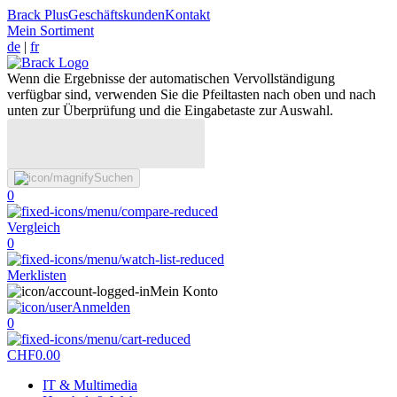
Brack Plus
Geschäftskunden
Kontakt
Mein Sortiment
de
|
fr
Wenn die Ergebnisse der automatischen Vervollständigung
verfügbar sind, verwenden Sie die Pfeiltasten nach oben und nach
unten zur Überprüfung und die Eingabetaste zur Auswahl.
Suchen
0
Vergleich
0
Merklisten
Mein Konto
Anmelden
0
CHF
0.00
IT & Multimedia