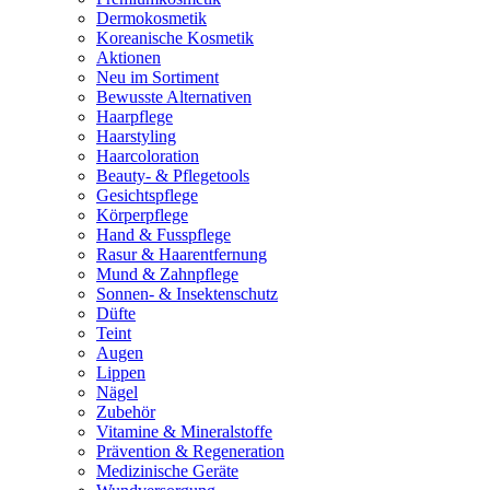
Dermokosmetik
Koreanische Kosmetik
Aktionen
Neu im Sortiment
Bewusste Alternativen
Haarpflege
Haarstyling
Haarcoloration
Beauty- & Pflegetools
Gesichtspflege
Körperpflege
Hand & Fusspflege
Rasur & Haarentfernung
Mund & Zahnpflege
Sonnen- & Insektenschutz
Düfte
Teint
Augen
Lippen
Nägel
Zubehör
Vitamine & Mineralstoffe
Prävention & Regeneration
Medizinische Geräte