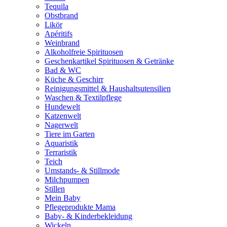
Tequila
Obstbrand
Likör
Apéritifs
Weinbrand
Alkoholfreie Spirituosen
Geschenkartikel Spirituosen & Getränke
Bad & WC
Küche & Geschirr
Reinigungsmittel & Haushaltsutensilien
Waschen & Textilpflege
Hundewelt
Katzenwelt
Nagerwelt
Tiere im Garten
Aquaristik
Terraristik
Teich
Umstands- & Stillmode
Milchpumpen
Stillen
Mein Baby
Pflegeprodukte Mama
Baby- & Kinderbekleidung
Wickeln