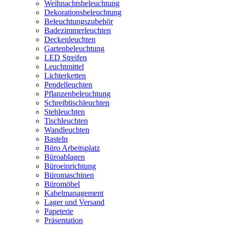
Weihnachtsbeleuchtung
Dekorationsbeleuchtung
Beleuchtungszubehör
Badezimmerleuchten
Deckenleuchten
Gartenbeleuchtung
LED Streifen
Leuchtmittel
Lichterketten
Pendelleuchten
Pflanzenbeleuchtung
Schreibtischleuchten
Stehleuchten
Tischleuchten
Wandleuchten
Basteln
Büro Arbeitsplatz
Büroablagen
Büroeinrichtung
Büromaschinen
Büromöbel
Kabelmanagement
Lager und Versand
Papeterie
Präsentation