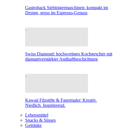
Gastroback Siebträgermaschinen: kompakt im
Design, gross im Espresso-Genuss
Swiss Diamond: hochwertiges Kochgeschirr mit
diamantverstärkter Antihaftbeschichtung
Kawaii Filzstifte & Fasermaler: Kreativ.
Niedlich. Inspirierend.
Lebensmittel
Snacks & Süsses
Getränke