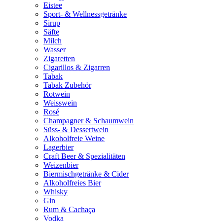
Eistee
Sport- & Wellnessgetränke
Sirup
Säfte
Milch
Wasser
Zigaretten
Cigarillos & Zigarren
Tabak
Tabak Zubehör
Rotwein
Weisswein
Rosé
Champagner & Schaumwein
Süss- & Dessertwein
Alkoholfreie Weine
Lagerbier
Craft Beer & Spezialitäten
Weizenbier
Biermischgetränke & Cider
Alkoholfreies Bier
Whisky
Gin
Rum & Cachaça
Vodka