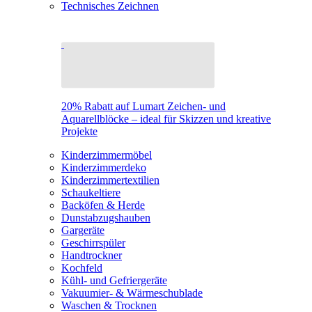
Technisches Zeichnen
20% Rabatt auf Lumart Zeichen- und
Aquarellblöcke – ideal für Skizzen und kreative
Projekte
Kinderzimmermöbel
Kinderzimmerdeko
Kinderzimmertextilien
Schaukeltiere
Backöfen & Herde
Dunstabzugshauben
Gargeräte
Geschirrspüler
Handtrockner
Kochfeld
Kühl- und Gefriergeräte
Vakuumier- & Wärmeschublade
Waschen & Trocknen