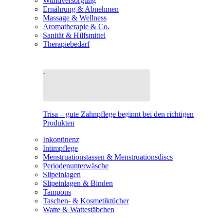
Wundversorgung
Ernährung & Abnehmen
Massage & Wellness
Aromatherapie & Co.
Sanität & Hilfsmittel
Therapiebedarf
Trisa – gute Zahnpflege beginnt bei den richtigen
Produkten
Inkontinenz
Intimpflege
Menstruationstassen & Menstruationsdiscs
Periodenunterwäsche
Slipeinlagen
Slipeinlagen & Binden
Tampons
Taschen- & Kosmetiktücher
Watte & Wattestäbchen