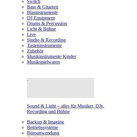
Switch
Bass & Gitarren
Blasinstrumente
DJ Equipment
Drums & Percussion
Licht & Bühne
Live
Studio & Recording
Tasteninstrumente
Zubehör
Musikinstrumente Kinder
Musikspielwaren
Sound & Light – alles für Musiker, DJs,
Recording und Bühne
Backup & Imaging
Betriebssysteme
Büroanwendung