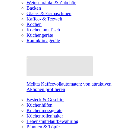
Weinschränke & Zubehör
Backen
Glace- & Eismaschinen
Kaffee- & Teewelt
Kochen
Kochen am Tisch
Küchengeräte
Raumklimageräte
Melitta Kaffeevollautomaten: von attraktiven
Aktionen profitieren
Besteck & Geschirr
Küchenhilfen
Küchenmessgeräte
Küchenrollenhalter
Lebensmittelaufbewahrung
Pfannen & Töpfe