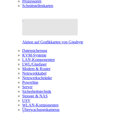
Prozessoren
Schnittstellenkarten
Aktion auf Grafikkarten von Gigabyte
Datensicherung
KVM-Systeme
LAN-Komponenten
LWL/Glasfaser
Modem & Router
Netzwerkkabel
Netzwerkschränke
Powerline
Server
Sicherheitstechnik
Storage & NAS
USV
WLAN-Komponenten
Überwachungskameras