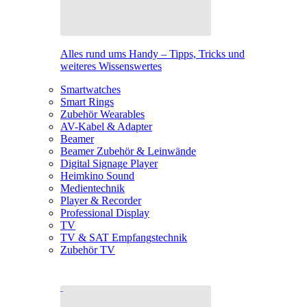
Alles rund ums Handy – Tipps, Tricks und
weiteres Wissenswertes
Smartwatches
Smart Rings
Zubehör Wearables
AV-Kabel & Adapter
Beamer
Beamer Zubehör & Leinwände
Digital Signage Player
Heimkino Sound
Medientechnik
Player & Recorder
Professional Display
TV
TV & SAT Empfangstechnik
Zubehör TV