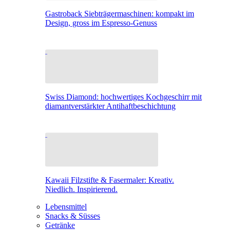
Gastroback Siebträgermaschinen: kompakt im
Design, gross im Espresso-Genuss
Swiss Diamond: hochwertiges Kochgeschirr mit
diamantverstärkter Antihaftbeschichtung
Kawaii Filzstifte & Fasermaler: Kreativ.
Niedlich. Inspirierend.
Lebensmittel
Snacks & Süsses
Getränke