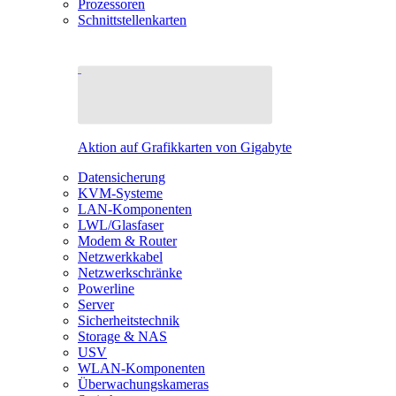
Prozessoren
Schnittstellenkarten
Aktion auf Grafikkarten von Gigabyte
Datensicherung
KVM-Systeme
LAN-Komponenten
LWL/Glasfaser
Modem & Router
Netzwerkkabel
Netzwerkschränke
Powerline
Server
Sicherheitstechnik
Storage & NAS
USV
WLAN-Komponenten
Überwachungskameras