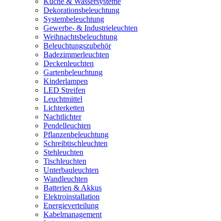
Küche & Wassersysteme
Dekorationsbeleuchtung
Systembeleuchtung
Gewerbe- & Industrieleuchten
Weihnachtsbeleuchtung
Beleuchtungszubehör
Badezimmerleuchten
Deckenleuchten
Gartenbeleuchtung
Kinderlampen
LED Streifen
Leuchtmittel
Lichterketten
Nachtlichter
Pendelleuchten
Pflanzenbeleuchtung
Schreibtischleuchten
Stehleuchten
Tischleuchten
Unterbauleuchten
Wandleuchten
Batterien & Akkus
Elektroinstallation
Energieverteilung
Kabelmanagement