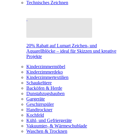
Technisches Zeichnen
20% Rabatt auf Lumart Zeichen- und
Aquarellblöcke – ideal für Skizzen und kreative
Projekte
Kinderzimmermöbel
Kinderzimmerdeko
Kinderzimmertextilien
Schaukeltiere
Backöfen & Herde
Dunstabzugshauben
Gargeräte
Geschirrspüler
Handtrockner
Kochfeld
Kühl- und Gefriergeräte
Vakuumier- & Wärmeschublade
Waschen & Trocknen