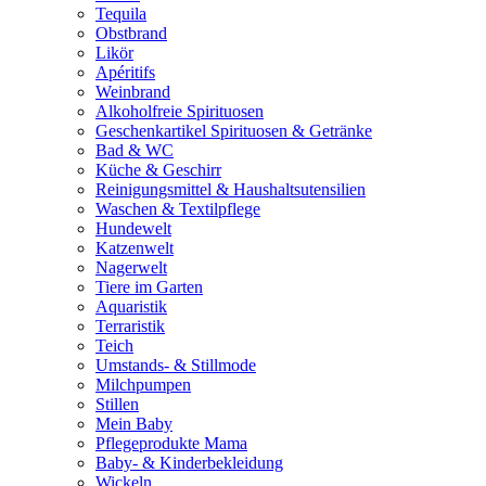
Tequila
Obstbrand
Likör
Apéritifs
Weinbrand
Alkoholfreie Spirituosen
Geschenkartikel Spirituosen & Getränke
Bad & WC
Küche & Geschirr
Reinigungsmittel & Haushaltsutensilien
Waschen & Textilpflege
Hundewelt
Katzenwelt
Nagerwelt
Tiere im Garten
Aquaristik
Terraristik
Teich
Umstands- & Stillmode
Milchpumpen
Stillen
Mein Baby
Pflegeprodukte Mama
Baby- & Kinderbekleidung
Wickeln