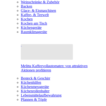
Weinschränke & Zubehör
Backen
Glace- & Eismaschinen
Kaffee- & Teewelt
Kochen
Kochen am Tisch
Küchengeräte
Raumklimageräte
Melitta Kaffeevollautomaten: von attraktiven
Aktionen profitieren
Besteck & Geschirr
Küchenhilfen
Küchenmessgeräte
Küchenrollenhalter
Lebensmittelaufbewahrung
Pfannen & Töpfe