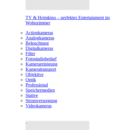
TV & Heimkino – perfektes Entertainment im
Wohnzimmer
Actionkameras
Analogkameras
Beleuchtung
Digitalkameras
Filter
Fotostudiobedarf
Kamerareinigung
Kameratransport
Objektive
Optik
Professional
Speichermedien
Stative
Stromversorgung
Videokameras