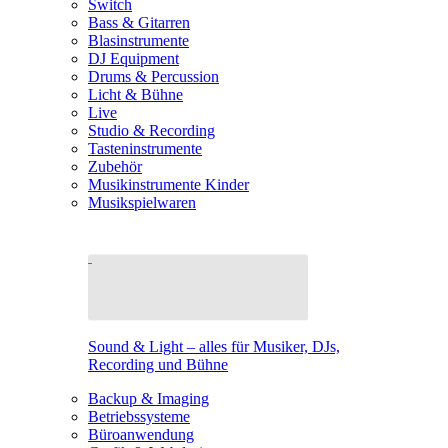
Switch
Bass & Gitarren
Blasinstrumente
DJ Equipment
Drums & Percussion
Licht & Bühne
Live
Studio & Recording
Tasteninstrumente
Zubehör
Musikinstrumente Kinder
Musikspielwaren
Sound & Light – alles für Musiker, DJs,
Recording und Bühne
Backup & Imaging
Betriebssysteme
Büroanwendung