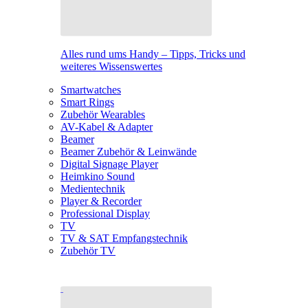
Alles rund ums Handy – Tipps, Tricks und
weiteres Wissenswertes
Smartwatches
Smart Rings
Zubehör Wearables
AV-Kabel & Adapter
Beamer
Beamer Zubehör & Leinwände
Digital Signage Player
Heimkino Sound
Medientechnik
Player & Recorder
Professional Display
TV
TV & SAT Empfangstechnik
Zubehör TV