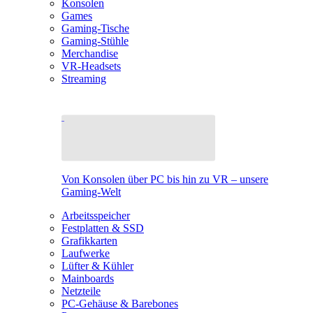
Konsolen
Games
Gaming-Tische
Gaming-Stühle
Merchandise
VR-Headsets
Streaming
Von Konsolen über PC bis hin zu VR – unsere
Gaming-Welt
Arbeitsspeicher
Festplatten & SSD
Grafikkarten
Laufwerke
Lüfter & Kühler
Mainboards
Netzteile
PC-Gehäuse & Barebones