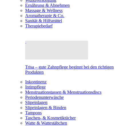
Wundversorgung
Ernährung & Abnehmen
Massage & Wellness
Aromatherapie & Co.
Sanität & Hilfsmittel
Therapiebedarf
Trisa – gute Zahnpflege beginnt bei den richtigen
Produkten
Inkontinenz
Intimpflege
Menstruationstassen & Menstruationsdiscs
Periodenunterwäsche
Slipeinlagen
Slipeinlagen & Binden
Tampons
Taschen- & Kosmetiktücher
Watte & Wattestäbchen