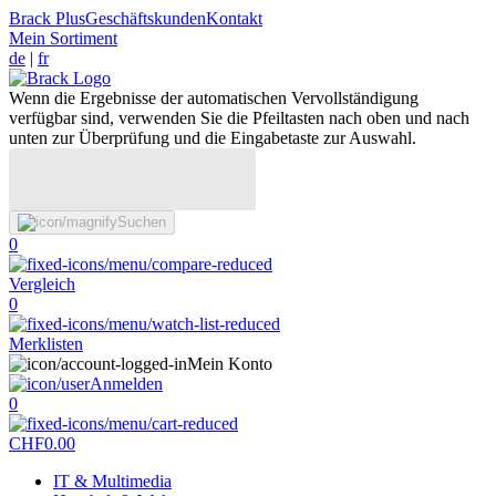
Brack Plus
Geschäftskunden
Kontakt
Mein Sortiment
de
|
fr
Wenn die Ergebnisse der automatischen Vervollständigung
verfügbar sind, verwenden Sie die Pfeiltasten nach oben und nach
unten zur Überprüfung und die Eingabetaste zur Auswahl.
Suchen
0
Vergleich
0
Merklisten
Mein Konto
Anmelden
0
CHF
0.00
IT & Multimedia