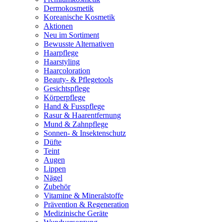
Dermokosmetik
Koreanische Kosmetik
Aktionen
Neu im Sortiment
Bewusste Alternativen
Haarpflege
Haarstyling
Haarcoloration
Beauty- & Pflegetools
Gesichtspflege
Körperpflege
Hand & Fusspflege
Rasur & Haarentfernung
Mund & Zahnpflege
Sonnen- & Insektenschutz
Düfte
Teint
Augen
Lippen
Nägel
Zubehör
Vitamine & Mineralstoffe
Prävention & Regeneration
Medizinische Geräte