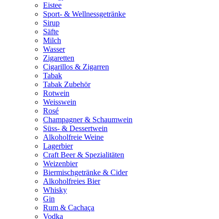
Eistee
Sport- & Wellnessgetränke
Sirup
Säfte
Milch
Wasser
Zigaretten
Cigarillos & Zigarren
Tabak
Tabak Zubehör
Rotwein
Weisswein
Rosé
Champagner & Schaumwein
Süss- & Dessertwein
Alkoholfreie Weine
Lagerbier
Craft Beer & Spezialitäten
Weizenbier
Biermischgetränke & Cider
Alkoholfreies Bier
Whisky
Gin
Rum & Cachaça
Vodka