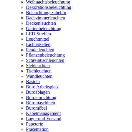
Weihnachtsbeleuchtung
Dekorationsbeleuchtung
Beleuchtungszubehör
Badezimmerleuchten
Deckenleuchten
Gartenbeleuchtung
LED Streifen
Leuchtmittel
Lichterketten
Pendelleuchten
Pflanzenbeleuchtung
Schreibtischleuchten
Stehleuchten
Tischleuchten
Wandleuchten
Basteln
Büro Arbeitsplatz
Büroablagen
Büroeinrichtung
Büromaschinen
Büromöbel
Kabelmanagement
Lager und Versand
Papeterie
Präsentation