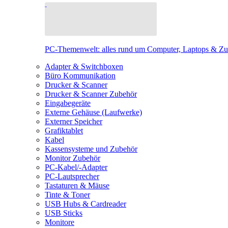
PC-Themenwelt: alles rund um Computer, Laptops & Z
Adapter & Switchboxen
Büro Kommunikation
Drucker & Scanner
Drucker & Scanner Zubehör
Eingabegeräte
Externe Gehäuse (Laufwerke)
Externer Speicher
Grafiktablet
Kabel
Kassensysteme und Zubehör
Monitor Zubehör
PC-Kabel/-Adapter
PC-Lautsprecher
Tastaturen & Mäuse
Tinte & Toner
USB Hubs & Cardreader
USB Sticks
Monitore