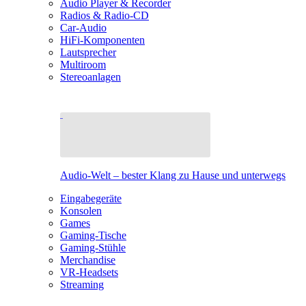
Audio Player & Recorder
Radios & Radio-CD
Car-Audio
HiFi-Komponenten
Lautsprecher
Multiroom
Stereoanlagen
Audio-Welt – bester Klang zu Hause und unterwegs
Eingabegeräte
Konsolen
Games
Gaming-Tische
Gaming-Stühle
Merchandise
VR-Headsets
Streaming