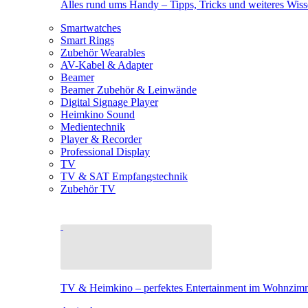
Alles rund ums Handy – Tipps, Tricks und weiteres Wis
Smartwatches
Smart Rings
Zubehör Wearables
AV-Kabel & Adapter
Beamer
Beamer Zubehör & Leinwände
Digital Signage Player
Heimkino Sound
Medientechnik
Player & Recorder
Professional Display
TV
TV & SAT Empfangstechnik
Zubehör TV
TV & Heimkino – perfektes Entertainment im Wohnzim