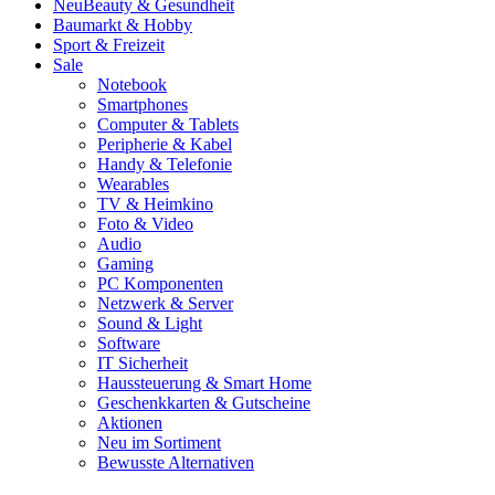
Neu
Beauty & Gesundheit
Baumarkt & Hobby
Sport & Freizeit
Sale
Notebook
Smartphones
Computer & Tablets
Peripherie & Kabel
Handy & Telefonie
Wearables
TV & Heimkino
Foto & Video
Audio
Gaming
PC Komponenten
Netzwerk & Server
Sound & Light
Software
IT Sicherheit
Haussteuerung & Smart Home
Geschenkkarten & Gutscheine
Aktionen
Neu im Sortiment
Bewusste Alternativen