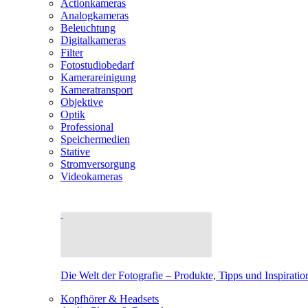
Actionkameras
Analogkameras
Beleuchtung
Digitalkameras
Filter
Fotostudiobedarf
Kamerareinigung
Kameratransport
Objektive
Optik
Professional
Speichermedien
Stative
Stromversorgung
Videokameras
Die Welt der Fotografie – Produkte, Tipps und Inspiratio
Kopfhörer & Headsets