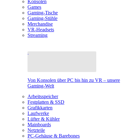
Konsolen
Games
Gaming-Tische
Gaming-Stühle
Merchandise
VR-Headsets
Streaming
Von Konsolen über PC bis hin zu VR – unsere
Gaming-Welt
Arbeitsspeicher
Festplatten & SSD
Grafikkarten
Laufwerke
Lüfter & Kühler
Mainboards
Netzteile
PC-Gehäuse & Barebones