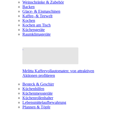
Weinschränke & Zubehör
Backen
Glace- & Eismaschinen
Kaffee- & Teewelt
Kochen
Kochen am Tisch
Küchengeräte
Raumklimageräte
Melitta Kaffeevollautomaten: von attraktiven
Aktionen profitieren
Besteck & Geschirr
Küchenhilfen
Küchenmessgeräte
Küchenrollenhalter
Lebensmittelaufbewahrung
Pfannen & Töpfe