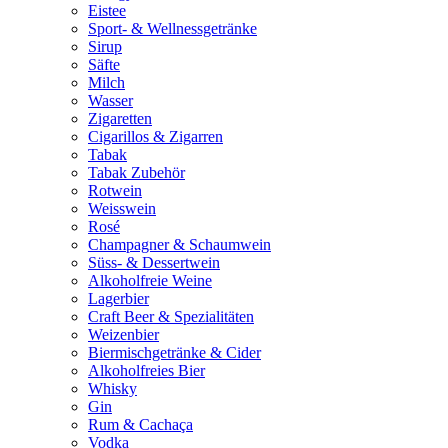
Eistee
Sport- & Wellnessgetränke
Sirup
Säfte
Milch
Wasser
Zigaretten
Cigarillos & Zigarren
Tabak
Tabak Zubehör
Rotwein
Weisswein
Rosé
Champagner & Schaumwein
Süss- & Dessertwein
Alkoholfreie Weine
Lagerbier
Craft Beer & Spezialitäten
Weizenbier
Biermischgetränke & Cider
Alkoholfreies Bier
Whisky
Gin
Rum & Cachaça
Vodka