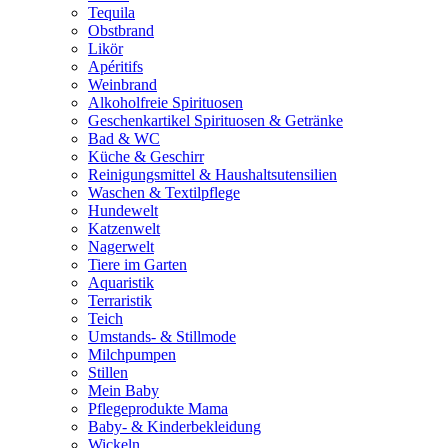
Tequila
Obstbrand
Likör
Apéritifs
Weinbrand
Alkoholfreie Spirituosen
Geschenkartikel Spirituosen & Getränke
Bad & WC
Küche & Geschirr
Reinigungsmittel & Haushaltsutensilien
Waschen & Textilpflege
Hundewelt
Katzenwelt
Nagerwelt
Tiere im Garten
Aquaristik
Terraristik
Teich
Umstands- & Stillmode
Milchpumpen
Stillen
Mein Baby
Pflegeprodukte Mama
Baby- & Kinderbekleidung
Wickeln