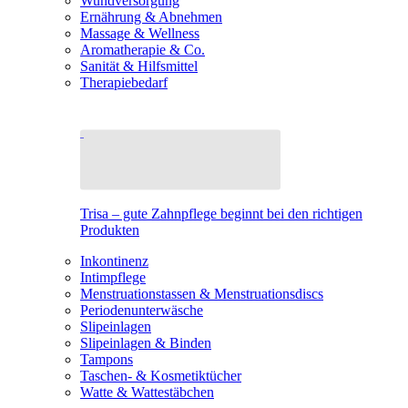
Wundversorgung
Ernährung & Abnehmen
Massage & Wellness
Aromatherapie & Co.
Sanität & Hilfsmittel
Therapiebedarf
Trisa – gute Zahnpflege beginnt bei den richtigen
Produkten
Inkontinenz
Intimpflege
Menstruationstassen & Menstruationsdiscs
Periodenunterwäsche
Slipeinlagen
Slipeinlagen & Binden
Tampons
Taschen- & Kosmetiktücher
Watte & Wattestäbchen