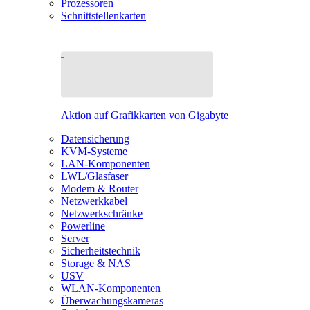
Prozessoren
Schnittstellenkarten
Aktion auf Grafikkarten von Gigabyte
Datensicherung
KVM-Systeme
LAN-Komponenten
LWL/Glasfaser
Modem & Router
Netzwerkkabel
Netzwerkschränke
Powerline
Server
Sicherheitstechnik
Storage & NAS
USV
WLAN-Komponenten
Überwachungskameras