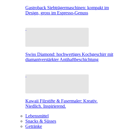
Gastroback Siebträgermaschinen: kompakt im
Design, gross im Espresso-Genuss
Swiss Diamond: hochwertiges Kochgeschirr mit
diamantverstärkter Antihaftbeschichtung
Kawaii Filzstifte & Fasermaler: Kreativ.
Niedlich. Inspirierend.
Lebensmittel
Snacks & Süsses
Getränke