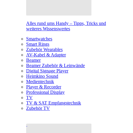
Alles rund ums Handy – Tipps, Tricks und
weiteres Wissenswertes
Smartwatches
Smart Rings
Zubehör Wearables
AV-Kabel & Adapter
Beamer
Beamer Zubehör & Leinwände
Digital Signage Player
Heimkino Sound
Medientechnik
Player & Recorder
Professional Display
TV
TV & SAT Empfangstechnik
Zubehör TV