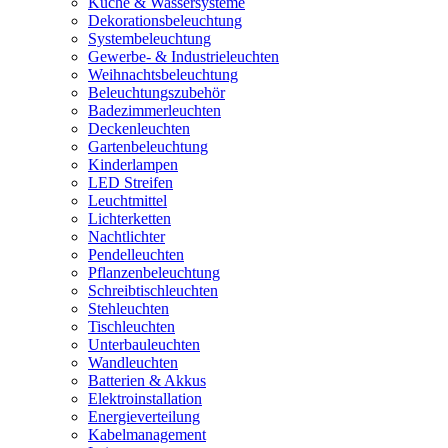
Küche & Wassersysteme
Dekorationsbeleuchtung
Systembeleuchtung
Gewerbe- & Industrieleuchten
Weihnachtsbeleuchtung
Beleuchtungszubehör
Badezimmerleuchten
Deckenleuchten
Gartenbeleuchtung
Kinderlampen
LED Streifen
Leuchtmittel
Lichterketten
Nachtlichter
Pendelleuchten
Pflanzenbeleuchtung
Schreibtischleuchten
Stehleuchten
Tischleuchten
Unterbauleuchten
Wandleuchten
Batterien & Akkus
Elektroinstallation
Energieverteilung
Kabelmanagement