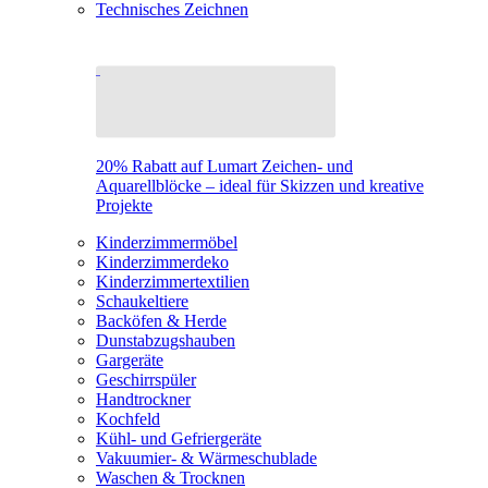
Technisches Zeichnen
20% Rabatt auf Lumart Zeichen- und
Aquarellblöcke – ideal für Skizzen und kreative
Projekte
Kinderzimmermöbel
Kinderzimmerdeko
Kinderzimmertextilien
Schaukeltiere
Backöfen & Herde
Dunstabzugshauben
Gargeräte
Geschirrspüler
Handtrockner
Kochfeld
Kühl- und Gefriergeräte
Vakuumier- & Wärmeschublade
Waschen & Trocknen