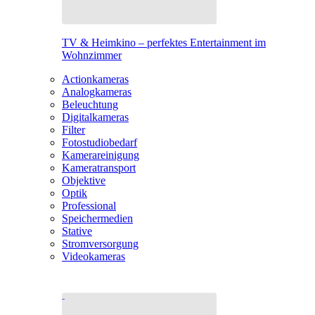
TV & Heimkino – perfektes Entertainment im
Wohnzimmer
Actionkameras
Analogkameras
Beleuchtung
Digitalkameras
Filter
Fotostudiobedarf
Kamerareinigung
Kameratransport
Objektive
Optik
Professional
Speichermedien
Stative
Stromversorgung
Videokameras