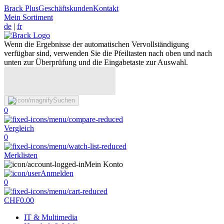
Brack Plus
Geschäftskunden
Kontakt
Mein Sortiment
de
|
fr
Wenn die Ergebnisse der automatischen Vervollständigung
verfügbar sind, verwenden Sie die Pfeiltasten nach oben und nach
unten zur Überprüfung und die Eingabetaste zur Auswahl.
Suchen
0
Vergleich
0
Merklisten
Mein Konto
Anmelden
0
CHF
0.00
IT & Multimedia