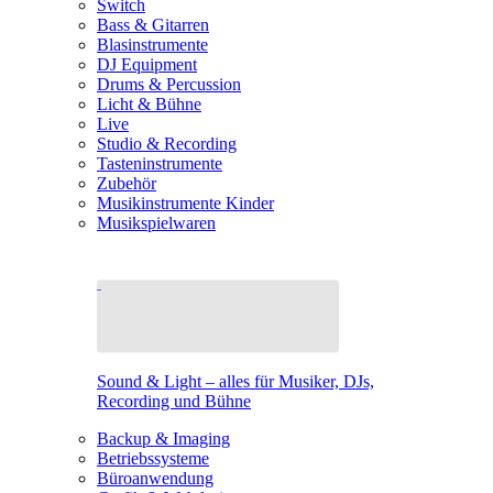
Switch
Bass & Gitarren
Blasinstrumente
DJ Equipment
Drums & Percussion
Licht & Bühne
Live
Studio & Recording
Tasteninstrumente
Zubehör
Musikinstrumente Kinder
Musikspielwaren
Sound & Light – alles für Musiker, DJs,
Recording und Bühne
Backup & Imaging
Betriebssysteme
Büroanwendung