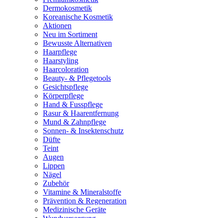
Dermokosmetik
Koreanische Kosmetik
Aktionen
Neu im Sortiment
Bewusste Alternativen
Haarpflege
Haarstyling
Haarcoloration
Beauty- & Pflegetools
Gesichtspflege
Körperpflege
Hand & Fusspflege
Rasur & Haarentfernung
Mund & Zahnpflege
Sonnen- & Insektenschutz
Düfte
Teint
Augen
Lippen
Nägel
Zubehör
Vitamine & Mineralstoffe
Prävention & Regeneration
Medizinische Geräte