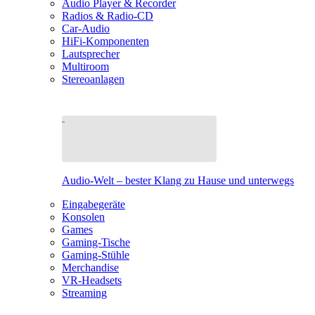
Audio Player & Recorder
Radios & Radio-CD
Car-Audio
HiFi-Komponenten
Lautsprecher
Multiroom
Stereoanlagen
Audio-Welt – bester Klang zu Hause und unterwegs
Eingabegeräte
Konsolen
Games
Gaming-Tische
Gaming-Stühle
Merchandise
VR-Headsets
Streaming