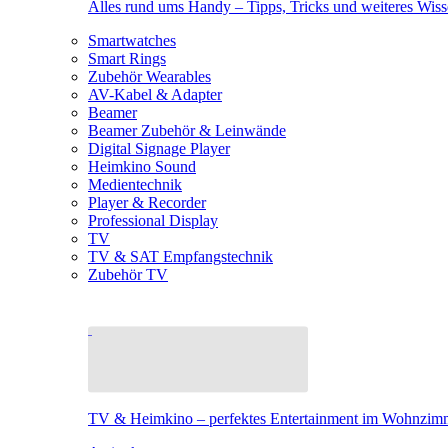
Alles rund ums Handy – Tipps, Tricks und weiteres Wis
Smartwatches
Smart Rings
Zubehör Wearables
AV-Kabel & Adapter
Beamer
Beamer Zubehör & Leinwände
Digital Signage Player
Heimkino Sound
Medientechnik
Player & Recorder
Professional Display
TV
TV & SAT Empfangstechnik
Zubehör TV
TV & Heimkino – perfektes Entertainment im Wohnzim