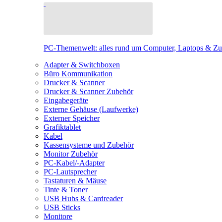
PC-Themenwelt: alles rund um Computer, Laptops & Z
Adapter & Switchboxen
Büro Kommunikation
Drucker & Scanner
Drucker & Scanner Zubehör
Eingabegeräte
Externe Gehäuse (Laufwerke)
Externer Speicher
Grafiktablet
Kabel
Kassensysteme und Zubehör
Monitor Zubehör
PC-Kabel/-Adapter
PC-Lautsprecher
Tastaturen & Mäuse
Tinte & Toner
USB Hubs & Cardreader
USB Sticks
Monitore