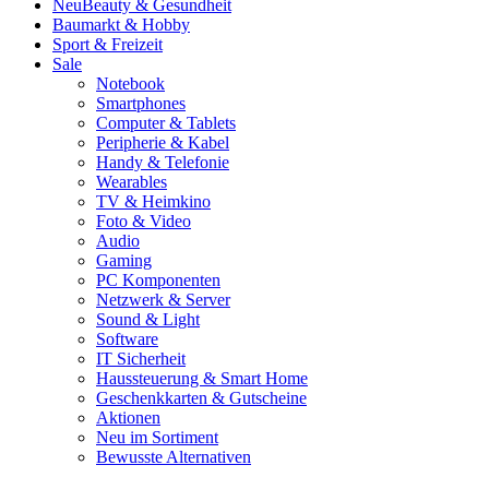
Neu
Beauty & Gesundheit
Baumarkt & Hobby
Sport & Freizeit
Sale
Notebook
Smartphones
Computer & Tablets
Peripherie & Kabel
Handy & Telefonie
Wearables
TV & Heimkino
Foto & Video
Audio
Gaming
PC Komponenten
Netzwerk & Server
Sound & Light
Software
IT Sicherheit
Haussteuerung & Smart Home
Geschenkkarten & Gutscheine
Aktionen
Neu im Sortiment
Bewusste Alternativen