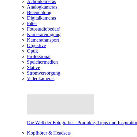
Actionkameras
Analogkameras
Beleuchtung
Digitalkameras
Filter
Fotostudiobedarf
Kamerareinigung
Kameratransport
Objektive
Optik
Professional
Speichermedien
Stative
Stromversorgung
Videokameras
Die Welt der Fotografie – Produkte, Tipps und Inspiratio
Kopfhörer & Headsets