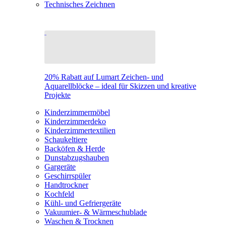
Technisches Zeichnen
20% Rabatt auf Lumart Zeichen- und
Aquarellblöcke – ideal für Skizzen und kreative
Projekte
Kinderzimmermöbel
Kinderzimmerdeko
Kinderzimmertextilien
Schaukeltiere
Backöfen & Herde
Dunstabzugshauben
Gargeräte
Geschirrspüler
Handtrockner
Kochfeld
Kühl- und Gefriergeräte
Vakuumier- & Wärmeschublade
Waschen & Trocknen