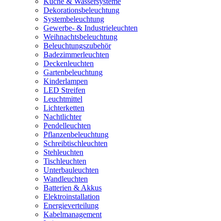
Küche & Wassersysteme
Dekorationsbeleuchtung
Systembeleuchtung
Gewerbe- & Industrieleuchten
Weihnachtsbeleuchtung
Beleuchtungszubehör
Badezimmerleuchten
Deckenleuchten
Gartenbeleuchtung
Kinderlampen
LED Streifen
Leuchtmittel
Lichterketten
Nachtlichter
Pendelleuchten
Pflanzenbeleuchtung
Schreibtischleuchten
Stehleuchten
Tischleuchten
Unterbauleuchten
Wandleuchten
Batterien & Akkus
Elektroinstallation
Energieverteilung
Kabelmanagement