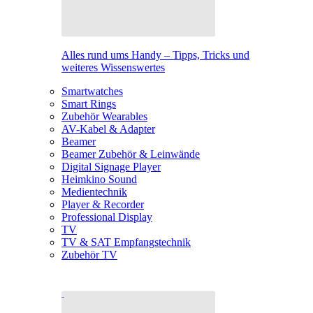
Alles rund ums Handy – Tipps, Tricks und
weiteres Wissenswertes
Smartwatches
Smart Rings
Zubehör Wearables
AV-Kabel & Adapter
Beamer
Beamer Zubehör & Leinwände
Digital Signage Player
Heimkino Sound
Medientechnik
Player & Recorder
Professional Display
TV
TV & SAT Empfangstechnik
Zubehör TV