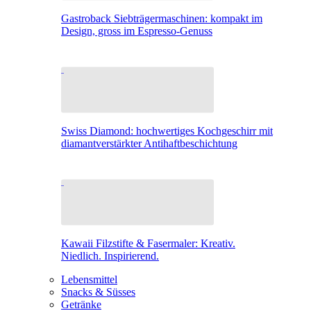
Gastroback Siebträgermaschinen: kompakt im
Design, gross im Espresso-Genuss
Swiss Diamond: hochwertiges Kochgeschirr mit
diamantverstärkter Antihaftbeschichtung
Kawaii Filzstifte & Fasermaler: Kreativ.
Niedlich. Inspirierend.
Lebensmittel
Snacks & Süsses
Getränke