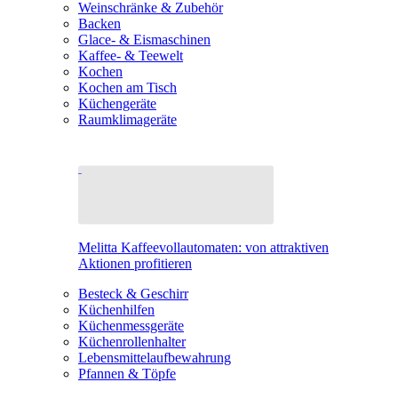
Weinschränke & Zubehör
Backen
Glace- & Eismaschinen
Kaffee- & Teewelt
Kochen
Kochen am Tisch
Küchengeräte
Raumklimageräte
Melitta Kaffeevollautomaten: von attraktiven
Aktionen profitieren
Besteck & Geschirr
Küchenhilfen
Küchenmessgeräte
Küchenrollenhalter
Lebensmittelaufbewahrung
Pfannen & Töpfe