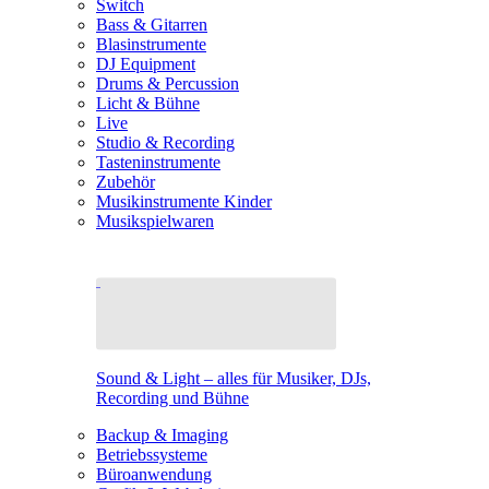
Switch
Bass & Gitarren
Blasinstrumente
DJ Equipment
Drums & Percussion
Licht & Bühne
Live
Studio & Recording
Tasteninstrumente
Zubehör
Musikinstrumente Kinder
Musikspielwaren
Sound & Light – alles für Musiker, DJs,
Recording und Bühne
Backup & Imaging
Betriebssysteme
Büroanwendung