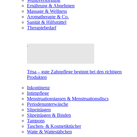
Wundversorgung
Ernährung & Abnehmen
Massage & Wellness
Aromatherapie & Co.
Sanität & Hilfsmittel
Therapiebedarf
Trisa – gute Zahnpflege beginnt bei den richtigen
Produkten
Inkontinenz
Intimpflege
Menstruationstassen & Menstruationsdiscs
Periodenunterwäsche
Slipeinlagen
Slipeinlagen & Binden
Tampons
Taschen- & Kosmetiktücher
Watte & Wattestäbchen