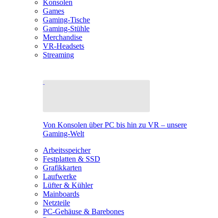
Konsolen
Games
Gaming-Tische
Gaming-Stühle
Merchandise
VR-Headsets
Streaming
Von Konsolen über PC bis hin zu VR – unsere
Gaming-Welt
Arbeitsspeicher
Festplatten & SSD
Grafikkarten
Laufwerke
Lüfter & Kühler
Mainboards
Netzteile
PC-Gehäuse & Barebones