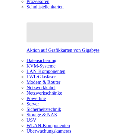
Prozessoren
Schnittstellenkarten
Aktion auf Grafikkarten von Gigabyte
Datensicherung
KVM-Systeme
LAN-Komponenten
LWL/Glasfaser
Modem & Router
Netzwerkkabel
Netzwerkschränke
Powerline
Server
Sicherheitstechnik
Storage & NAS
USV
WLAN-Komponenten
Überwachungskameras