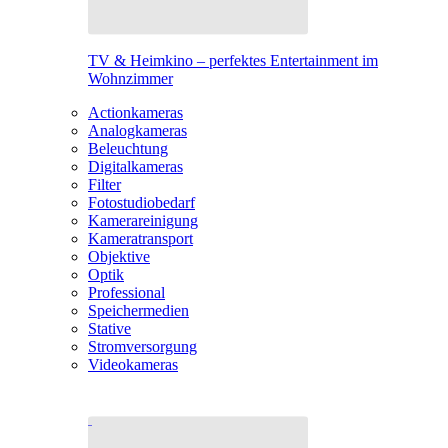
TV & Heimkino – perfektes Entertainment im
Wohnzimmer
Actionkameras
Analogkameras
Beleuchtung
Digitalkameras
Filter
Fotostudiobedarf
Kamerareinigung
Kameratransport
Objektive
Optik
Professional
Speichermedien
Stative
Stromversorgung
Videokameras