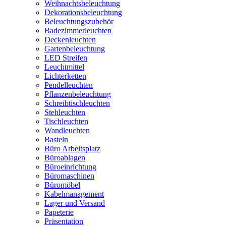
Weihnachtsbeleuchtung
Dekorationsbeleuchtung
Beleuchtungszubehör
Badezimmerleuchten
Deckenleuchten
Gartenbeleuchtung
LED Streifen
Leuchtmittel
Lichterketten
Pendelleuchten
Pflanzenbeleuchtung
Schreibtischleuchten
Stehleuchten
Tischleuchten
Wandleuchten
Basteln
Büro Arbeitsplatz
Büroablagen
Büroeinrichtung
Büromaschinen
Büromöbel
Kabelmanagement
Lager und Versand
Papeterie
Präsentation