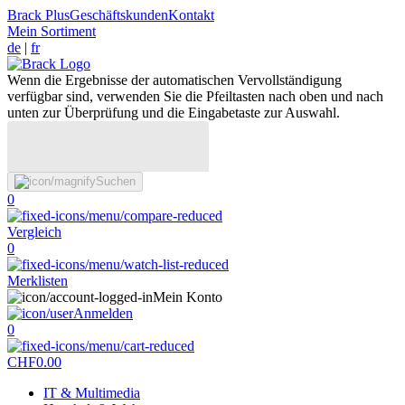
Brack Plus
Geschäftskunden
Kontakt
Mein Sortiment
de
|
fr
Wenn die Ergebnisse der automatischen Vervollständigung
verfügbar sind, verwenden Sie die Pfeiltasten nach oben und nach
unten zur Überprüfung und die Eingabetaste zur Auswahl.
Suchen
0
Vergleich
0
Merklisten
Mein Konto
Anmelden
0
CHF
0.00
IT & Multimedia