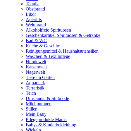
Tequila
Obstbrand
Likör
Apéritifs
Weinbrand
Alkoholfreie Spirituosen
Geschenkartikel Spirituosen & Getränke
Bad & WC
Küche & Geschirr
Reinigungsmittel & Haushaltsutensilien
Waschen & Textilpflege
Hundewelt
Katzenwelt
Nagerwelt
Tiere im Garten
Aquaristik
Terraristik
Teich
Umstands- & Stillmode
Milchpumpen
Stillen
Mein Baby
Pflegeprodukte Mama
Baby- & Kinderbekleidung
Wickeln