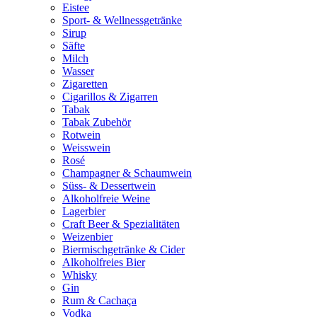
Eistee
Sport- & Wellnessgetränke
Sirup
Säfte
Milch
Wasser
Zigaretten
Cigarillos & Zigarren
Tabak
Tabak Zubehör
Rotwein
Weisswein
Rosé
Champagner & Schaumwein
Süss- & Dessertwein
Alkoholfreie Weine
Lagerbier
Craft Beer & Spezialitäten
Weizenbier
Biermischgetränke & Cider
Alkoholfreies Bier
Whisky
Gin
Rum & Cachaça
Vodka