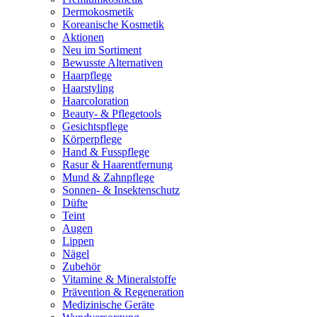
Dermokosmetik
Koreanische Kosmetik
Aktionen
Neu im Sortiment
Bewusste Alternativen
Haarpflege
Haarstyling
Haarcoloration
Beauty- & Pflegetools
Gesichtspflege
Körperpflege
Hand & Fusspflege
Rasur & Haarentfernung
Mund & Zahnpflege
Sonnen- & Insektenschutz
Düfte
Teint
Augen
Lippen
Nägel
Zubehör
Vitamine & Mineralstoffe
Prävention & Regeneration
Medizinische Geräte