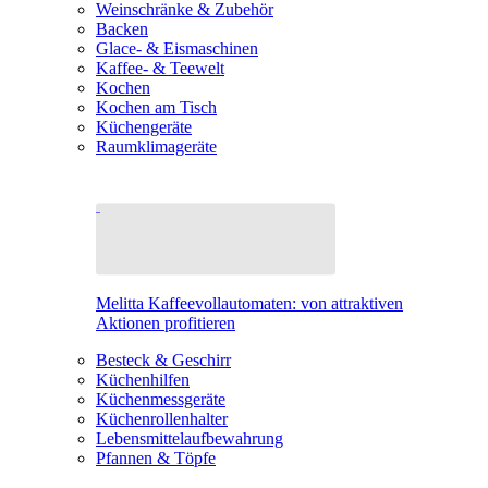
Weinschränke & Zubehör
Backen
Glace- & Eismaschinen
Kaffee- & Teewelt
Kochen
Kochen am Tisch
Küchengeräte
Raumklimageräte
Melitta Kaffeevollautomaten: von attraktiven
Aktionen profitieren
Besteck & Geschirr
Küchenhilfen
Küchenmessgeräte
Küchenrollenhalter
Lebensmittelaufbewahrung
Pfannen & Töpfe