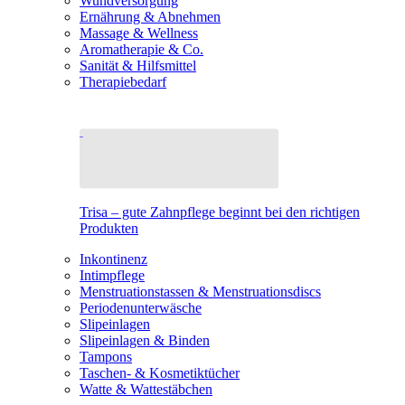
Wundversorgung
Ernährung & Abnehmen
Massage & Wellness
Aromatherapie & Co.
Sanität & Hilfsmittel
Therapiebedarf
Trisa – gute Zahnpflege beginnt bei den richtigen
Produkten
Inkontinenz
Intimpflege
Menstruationstassen & Menstruationsdiscs
Periodenunterwäsche
Slipeinlagen
Slipeinlagen & Binden
Tampons
Taschen- & Kosmetiktücher
Watte & Wattestäbchen