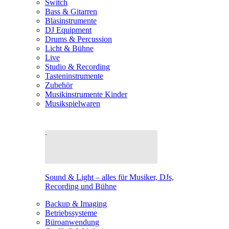
Switch
Bass & Gitarren
Blasinstrumente
DJ Equipment
Drums & Percussion
Licht & Bühne
Live
Studio & Recording
Tasteninstrumente
Zubehör
Musikinstrumente Kinder
Musikspielwaren
Sound & Light – alles für Musiker, DJs,
Recording und Bühne
Backup & Imaging
Betriebssysteme
Büroanwendung