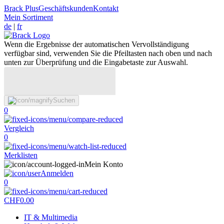
Brack Plus
Geschäftskunden
Kontakt
Mein Sortiment
de
|
fr
Wenn die Ergebnisse der automatischen Vervollständigung
verfügbar sind, verwenden Sie die Pfeiltasten nach oben und nach
unten zur Überprüfung und die Eingabetaste zur Auswahl.
Suchen
0
Vergleich
0
Merklisten
Mein Konto
Anmelden
0
CHF
0.00
IT & Multimedia