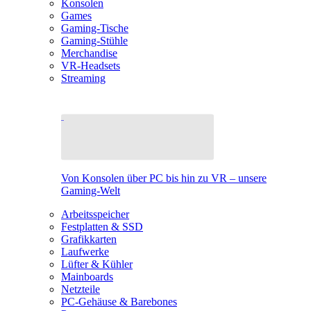
Konsolen
Games
Gaming-Tische
Gaming-Stühle
Merchandise
VR-Headsets
Streaming
Von Konsolen über PC bis hin zu VR – unsere
Gaming-Welt
Arbeitsspeicher
Festplatten & SSD
Grafikkarten
Laufwerke
Lüfter & Kühler
Mainboards
Netzteile
PC-Gehäuse & Barebones