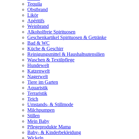
Tequila
Obstbrand
Likör
Apéritifs
Weinbrand
Alkoholfreie Spirituosen
Geschenkartikel Spirituosen & Getränke
Bad & WC
Küche & Geschirr
Reinigungsmittel & Haushaltsutensilien
Waschen & Textilpflege
Hundewelt
Katzenwelt
Nagerwelt
Tiere im Garten
Aquaristik
Terraristik
Teich
Umstands- & Stillmode
Milchpumpen
Stillen
Mein Baby
Pflegeprodukte Mama
Baby- & Kinderbekleidung
Wickeln