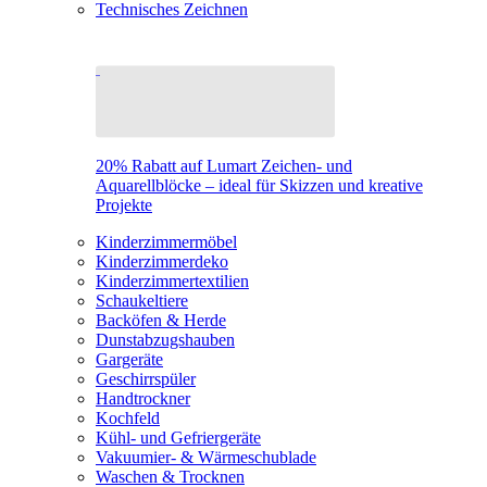
Technisches Zeichnen
20% Rabatt auf Lumart Zeichen- und
Aquarellblöcke – ideal für Skizzen und kreative
Projekte
Kinderzimmermöbel
Kinderzimmerdeko
Kinderzimmertextilien
Schaukeltiere
Backöfen & Herde
Dunstabzugshauben
Gargeräte
Geschirrspüler
Handtrockner
Kochfeld
Kühl- und Gefriergeräte
Vakuumier- & Wärmeschublade
Waschen & Trocknen