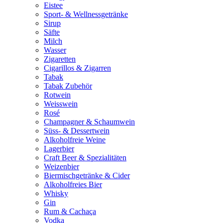
Eistee
Sport- & Wellnessgetränke
Sirup
Säfte
Milch
Wasser
Zigaretten
Cigarillos & Zigarren
Tabak
Tabak Zubehör
Rotwein
Weisswein
Rosé
Champagner & Schaumwein
Süss- & Dessertwein
Alkoholfreie Weine
Lagerbier
Craft Beer & Spezialitäten
Weizenbier
Biermischgetränke & Cider
Alkoholfreies Bier
Whisky
Gin
Rum & Cachaça
Vodka