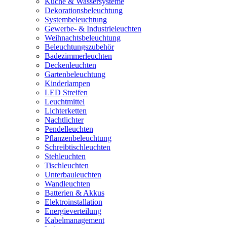
Küche & Wassersysteme
Dekorationsbeleuchtung
Systembeleuchtung
Gewerbe- & Industrieleuchten
Weihnachtsbeleuchtung
Beleuchtungszubehör
Badezimmerleuchten
Deckenleuchten
Gartenbeleuchtung
Kinderlampen
LED Streifen
Leuchtmittel
Lichterketten
Nachtlichter
Pendelleuchten
Pflanzenbeleuchtung
Schreibtischleuchten
Stehleuchten
Tischleuchten
Unterbauleuchten
Wandleuchten
Batterien & Akkus
Elektroinstallation
Energieverteilung
Kabelmanagement