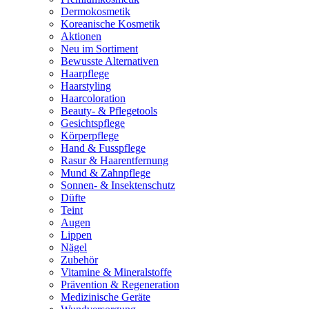
Dermokosmetik
Koreanische Kosmetik
Aktionen
Neu im Sortiment
Bewusste Alternativen
Haarpflege
Haarstyling
Haarcoloration
Beauty- & Pflegetools
Gesichtspflege
Körperpflege
Hand & Fusspflege
Rasur & Haarentfernung
Mund & Zahnpflege
Sonnen- & Insektenschutz
Düfte
Teint
Augen
Lippen
Nägel
Zubehör
Vitamine & Mineralstoffe
Prävention & Regeneration
Medizinische Geräte