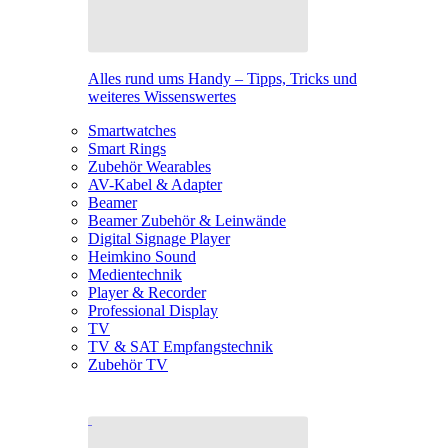
Alles rund ums Handy – Tipps, Tricks und
weiteres Wissenswertes
Smartwatches
Smart Rings
Zubehör Wearables
AV-Kabel & Adapter
Beamer
Beamer Zubehör & Leinwände
Digital Signage Player
Heimkino Sound
Medientechnik
Player & Recorder
Professional Display
TV
TV & SAT Empfangstechnik
Zubehör TV