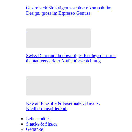
Gastroback Siebträgermaschinen: kompakt im
Design, gross im Espresso-Genuss
Swiss Diamond: hochwertiges Kochgeschirr mit
diamantverstärkter Antihaftbeschichtung
Kawaii Filzstifte & Fasermaler: Kreativ.
Niedlich. Inspirierend.
Lebensmittel
Snacks & Süsses
Getränke