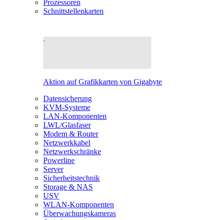
Prozessoren
Schnittstellenkarten
Aktion auf Grafikkarten von Gigabyte
Datensicherung
KVM-Systeme
LAN-Komponenten
LWL/Glasfaser
Modem & Router
Netzwerkkabel
Netzwerkschränke
Powerline
Server
Sicherheitstechnik
Storage & NAS
USV
WLAN-Komponenten
Überwachungskameras