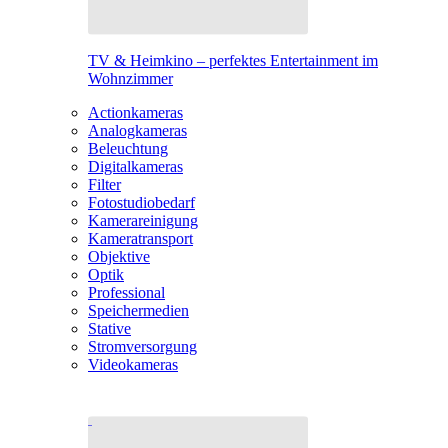
TV & Heimkino – perfektes Entertainment im
Wohnzimmer
Actionkameras
Analogkameras
Beleuchtung
Digitalkameras
Filter
Fotostudiobedarf
Kamerareinigung
Kameratransport
Objektive
Optik
Professional
Speichermedien
Stative
Stromversorgung
Videokameras