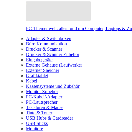
PC-Themenwelt: alles rund um Computer, Laptops & Z
Adapter & Switchboxen
Büro Kommunikation
Drucker & Scanner
Drucker & Scanner Zubehör
Eingabegeräte
Externe Gehäuse (Laufwerke)
Externer Speicher
Grafiktablet
Kabel
Kassensysteme und Zubehör
Monitor Zubehör
PC-Kabel/-Adapter
PC-Lautsprecher
Tastaturen & Mäuse
Tinte & Toner
USB Hubs & Cardreader
USB Sticks
Monitore