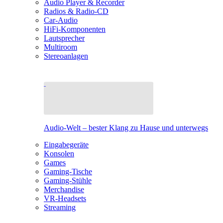
Audio Player & Recorder
Radios & Radio-CD
Car-Audio
HiFi-Komponenten
Lautsprecher
Multiroom
Stereoanlagen
Audio-Welt – bester Klang zu Hause und unterwegs
Eingabegeräte
Konsolen
Games
Gaming-Tische
Gaming-Stühle
Merchandise
VR-Headsets
Streaming