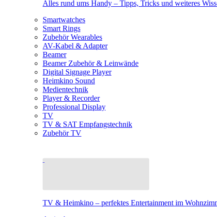
Alles rund ums Handy – Tipps, Tricks und weiteres Wis
Smartwatches
Smart Rings
Zubehör Wearables
AV-Kabel & Adapter
Beamer
Beamer Zubehör & Leinwände
Digital Signage Player
Heimkino Sound
Medientechnik
Player & Recorder
Professional Display
TV
TV & SAT Empfangstechnik
Zubehör TV
TV & Heimkino – perfektes Entertainment im Wohnzim