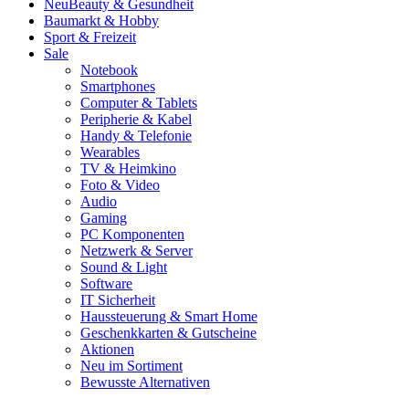
Neu
Beauty & Gesundheit
Baumarkt & Hobby
Sport & Freizeit
Sale
Notebook
Smartphones
Computer & Tablets
Peripherie & Kabel
Handy & Telefonie
Wearables
TV & Heimkino
Foto & Video
Audio
Gaming
PC Komponenten
Netzwerk & Server
Sound & Light
Software
IT Sicherheit
Haussteuerung & Smart Home
Geschenkkarten & Gutscheine
Aktionen
Neu im Sortiment
Bewusste Alternativen