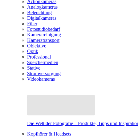
Actionkameras
Analogkameras
Beleuchtung
Digitalkameras
Filter
Fotostudiobedarf
Kamerareinigung
Kameratransport
Objektive
Optik
Professional
Speichermedien
Stative
Stromversorgung
Videokameras
Die Welt der Fotografie – Produkte, Tipps und Inspiratio
Kopfhörer & Headsets