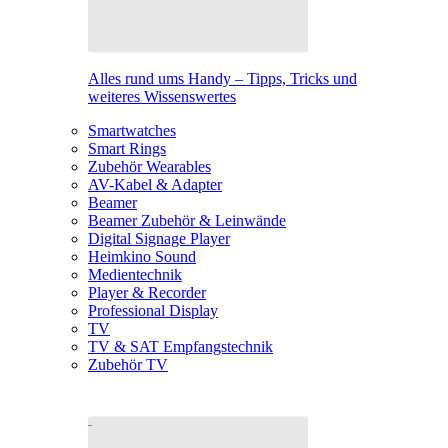
Alles rund ums Handy – Tipps, Tricks und
weiteres Wissenswertes
Smartwatches
Smart Rings
Zubehör Wearables
AV-Kabel & Adapter
Beamer
Beamer Zubehör & Leinwände
Digital Signage Player
Heimkino Sound
Medientechnik
Player & Recorder
Professional Display
TV
TV & SAT Empfangstechnik
Zubehör TV