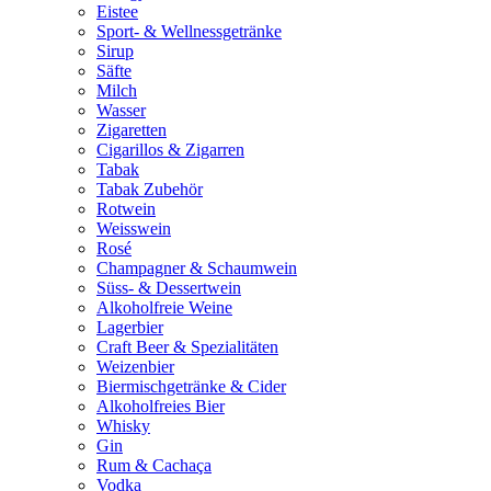
Eistee
Sport- & Wellnessgetränke
Sirup
Säfte
Milch
Wasser
Zigaretten
Cigarillos & Zigarren
Tabak
Tabak Zubehör
Rotwein
Weisswein
Rosé
Champagner & Schaumwein
Süss- & Dessertwein
Alkoholfreie Weine
Lagerbier
Craft Beer & Spezialitäten
Weizenbier
Biermischgetränke & Cider
Alkoholfreies Bier
Whisky
Gin
Rum & Cachaça
Vodka