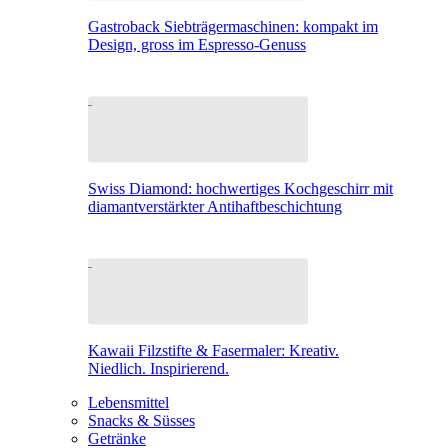
Gastroback Siebträgermaschinen: kompakt im
Design, gross im Espresso-Genuss
Swiss Diamond: hochwertiges Kochgeschirr mit
diamantverstärkter Antihaftbeschichtung
Kawaii Filzstifte & Fasermaler: Kreativ.
Niedlich. Inspirierend.
Lebensmittel
Snacks & Süsses
Getränke