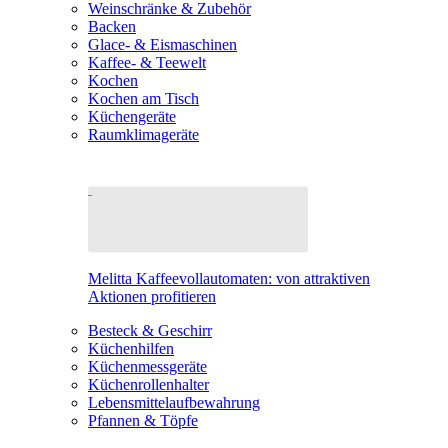
Weinschränke & Zubehör
Backen
Glace- & Eismaschinen
Kaffee- & Teewelt
Kochen
Kochen am Tisch
Küchengeräte
Raumklimageräte
Melitta Kaffeevollautomaten: von attraktiven
Aktionen profitieren
Besteck & Geschirr
Küchenhilfen
Küchenmessgeräte
Küchenrollenhalter
Lebensmittelaufbewahrung
Pfannen & Töpfe