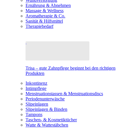
Wundversorgung
Ernährung & Abnehmen
Massage & Wellness
Aromatherapie & Co.
Sanität & Hilfsmittel
Therapiebedarf
Trisa – gute Zahnpflege beginnt bei den richtigen
Produkten
Inkontinenz
Intimpflege
Menstruationstassen & Menstruationsdiscs
Periodenunterwäsche
Slipeinlagen
Slipeinlagen & Binden
Tampons
Taschen- & Kosmetiktücher
Watte & Wattestäbchen