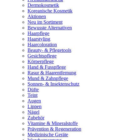
Dermokosmetik
Koreanische Kosmetik
Aktionen
Neu im Sortiment
Bewusste Alternativen
Haarpflege
Haarstyling
Haarcoloration
Beauty- & Pflegetools
Gesichtspflege
Körperpflege
Hand & Fusspflege
Rasur & Haarentfernung
Mund & Zahnpflege
Sonnen- & Insektenschutz
Düfte
Teint
Augen
Lippen
Nägel
Zubehör
Vitamine & Mineralstoffe
Prävention & Regeneration
Medizinische Geräte