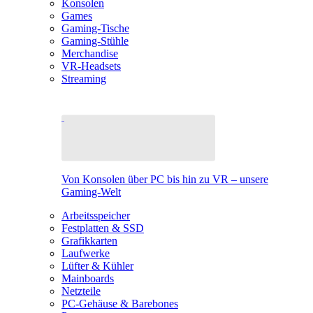
Konsolen
Games
Gaming-Tische
Gaming-Stühle
Merchandise
VR-Headsets
Streaming
Von Konsolen über PC bis hin zu VR – unsere
Gaming-Welt
Arbeitsspeicher
Festplatten & SSD
Grafikkarten
Laufwerke
Lüfter & Kühler
Mainboards
Netzteile
PC-Gehäuse & Barebones