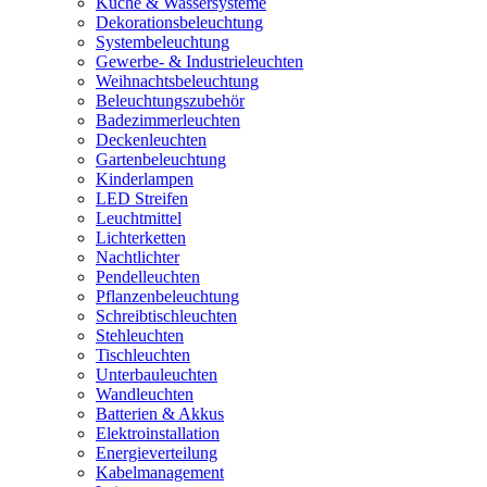
Küche & Wassersysteme
Dekorationsbeleuchtung
Systembeleuchtung
Gewerbe- & Industrieleuchten
Weihnachtsbeleuchtung
Beleuchtungszubehör
Badezimmerleuchten
Deckenleuchten
Gartenbeleuchtung
Kinderlampen
LED Streifen
Leuchtmittel
Lichterketten
Nachtlichter
Pendelleuchten
Pflanzenbeleuchtung
Schreibtischleuchten
Stehleuchten
Tischleuchten
Unterbauleuchten
Wandleuchten
Batterien & Akkus
Elektroinstallation
Energieverteilung
Kabelmanagement