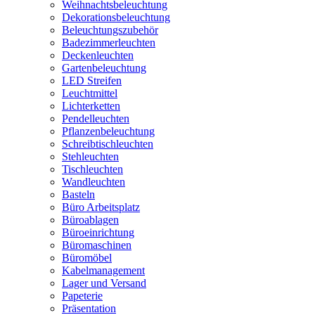
Weihnachtsbeleuchtung
Dekorationsbeleuchtung
Beleuchtungszubehör
Badezimmerleuchten
Deckenleuchten
Gartenbeleuchtung
LED Streifen
Leuchtmittel
Lichterketten
Pendelleuchten
Pflanzenbeleuchtung
Schreibtischleuchten
Stehleuchten
Tischleuchten
Wandleuchten
Basteln
Büro Arbeitsplatz
Büroablagen
Büroeinrichtung
Büromaschinen
Büromöbel
Kabelmanagement
Lager und Versand
Papeterie
Präsentation