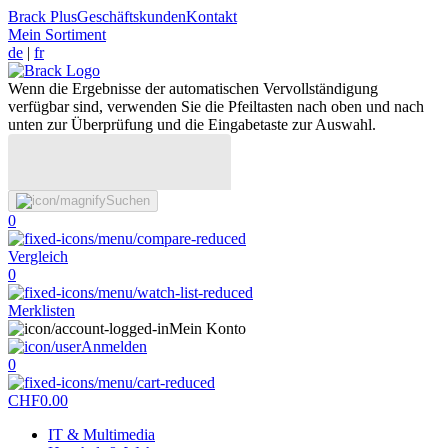
Brack Plus
Geschäftskunden
Kontakt
Mein Sortiment
de
|
fr
Wenn die Ergebnisse der automatischen Vervollständigung
verfügbar sind, verwenden Sie die Pfeiltasten nach oben und nach
unten zur Überprüfung und die Eingabetaste zur Auswahl.
Suchen
0
Vergleich
0
Merklisten
Mein Konto
Anmelden
0
CHF
0.00
IT & Multimedia