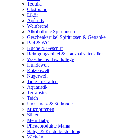
Tequila
Obstbrand
Likör
Apéritifs
Weinbrand
Alkoholfreie Spirituosen
Geschenkartikel Spirituosen & Getränke
Bad & WC
Küche & Geschirr
Reinigungsmittel & Haushaltsutensilien
Waschen & Textilpflege
Hundewelt
Katzenwelt
Nagerwelt
Tiere im Garten
Aquaristik
Terraristik
Teich
Umstands- & Stillmode
Milchpumpen
Stillen
Mein Baby
Pflegeprodukte Mama
Baby- & Kinderbekleidung
Wickeln