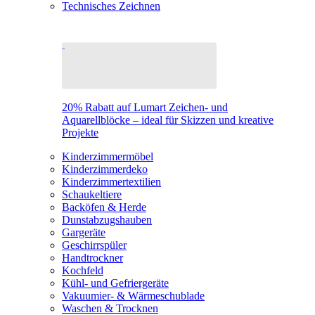
Technisches Zeichnen
20% Rabatt auf Lumart Zeichen- und
Aquarellblöcke – ideal für Skizzen und kreative
Projekte
Kinderzimmermöbel
Kinderzimmerdeko
Kinderzimmertextilien
Schaukeltiere
Backöfen & Herde
Dunstabzugshauben
Gargeräte
Geschirrspüler
Handtrockner
Kochfeld
Kühl- und Gefriergeräte
Vakuumier- & Wärmeschublade
Waschen & Trocknen