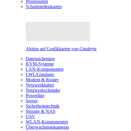
Prozessoren
Schnittstellenkarten
Aktion auf Grafikkarten von Gigabyte
Datensicherung
KVM-Systeme
LAN-Komponenten
LWL/Glasfaser
Modem & Router
Netzwerkkabel
Netzwerkschränke
Powerline
Server
Sicherheitstechnik
Storage & NAS
USV
WLAN-Komponenten
Überwachungskameras