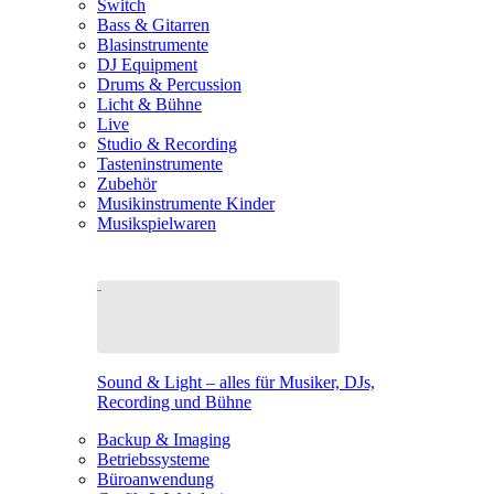
Switch
Bass & Gitarren
Blasinstrumente
DJ Equipment
Drums & Percussion
Licht & Bühne
Live
Studio & Recording
Tasteninstrumente
Zubehör
Musikinstrumente Kinder
Musikspielwaren
Sound & Light – alles für Musiker, DJs,
Recording und Bühne
Backup & Imaging
Betriebssysteme
Büroanwendung