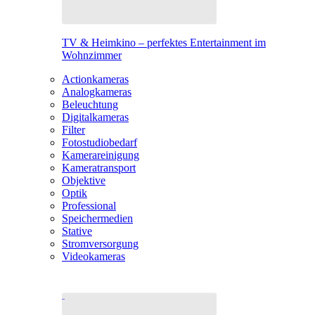
TV & Heimkino – perfektes Entertainment im
Wohnzimmer
Actionkameras
Analogkameras
Beleuchtung
Digitalkameras
Filter
Fotostudiobedarf
Kamerareinigung
Kameratransport
Objektive
Optik
Professional
Speichermedien
Stative
Stromversorgung
Videokameras