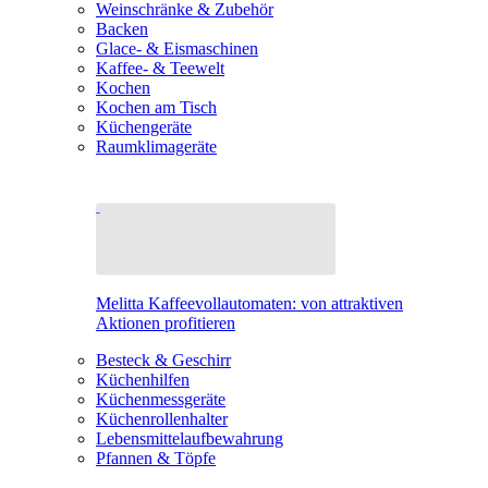
Weinschränke & Zubehör
Backen
Glace- & Eismaschinen
Kaffee- & Teewelt
Kochen
Kochen am Tisch
Küchengeräte
Raumklimageräte
Melitta Kaffeevollautomaten: von attraktiven
Aktionen profitieren
Besteck & Geschirr
Küchenhilfen
Küchenmessgeräte
Küchenrollenhalter
Lebensmittelaufbewahrung
Pfannen & Töpfe