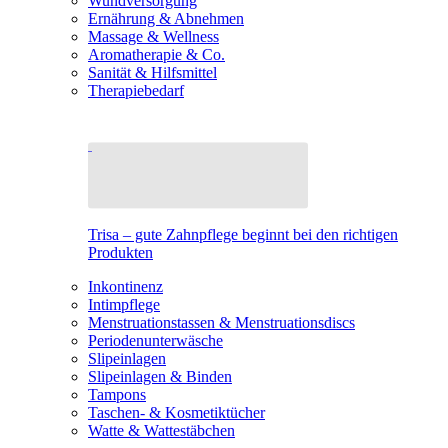
Wundversorgung
Ernährung & Abnehmen
Massage & Wellness
Aromatherapie & Co.
Sanität & Hilfsmittel
Therapiebedarf
Trisa – gute Zahnpflege beginnt bei den richtigen
Produkten
Inkontinenz
Intimpflege
Menstruationstassen & Menstruationsdiscs
Periodenunterwäsche
Slipeinlagen
Slipeinlagen & Binden
Tampons
Taschen- & Kosmetiktücher
Watte & Wattestäbchen