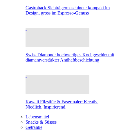
Gastroback Siebträgermaschinen: kompakt im
Design, gross im Espresso-Genuss
Swiss Diamond: hochwertiges Kochgeschirr mit
diamantverstärkter Antihaftbeschichtung
Kawaii Filzstifte & Fasermaler: Kreativ.
Niedlich. Inspirierend.
Lebensmittel
Snacks & Süsses
Getränke