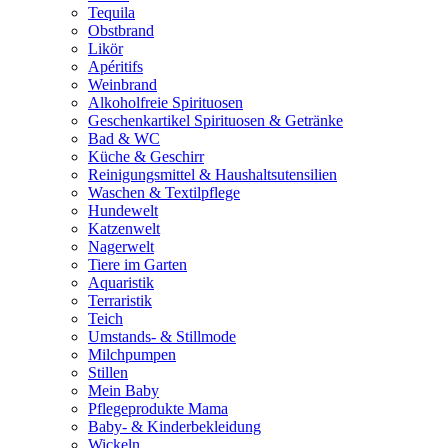
Tequila
Obstbrand
Likör
Apéritifs
Weinbrand
Alkoholfreie Spirituosen
Geschenkartikel Spirituosen & Getränke
Bad & WC
Küche & Geschirr
Reinigungsmittel & Haushaltsutensilien
Waschen & Textilpflege
Hundewelt
Katzenwelt
Nagerwelt
Tiere im Garten
Aquaristik
Terraristik
Teich
Umstands- & Stillmode
Milchpumpen
Stillen
Mein Baby
Pflegeprodukte Mama
Baby- & Kinderbekleidung
Wickeln