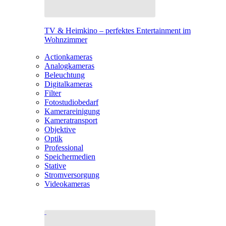
TV & Heimkino – perfektes Entertainment im
Wohnzimmer
Actionkameras
Analogkameras
Beleuchtung
Digitalkameras
Filter
Fotostudiobedarf
Kamerareinigung
Kameratransport
Objektive
Optik
Professional
Speichermedien
Stative
Stromversorgung
Videokameras