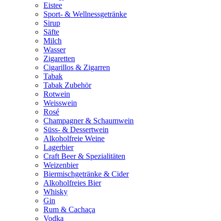
Eistee
Sport- & Wellnessgetränke
Sirup
Säfte
Milch
Wasser
Zigaretten
Cigarillos & Zigarren
Tabak
Tabak Zubehör
Rotwein
Weisswein
Rosé
Champagner & Schaumwein
Süss- & Dessertwein
Alkoholfreie Weine
Lagerbier
Craft Beer & Spezialitäten
Weizenbier
Biermischgetränke & Cider
Alkoholfreies Bier
Whisky
Gin
Rum & Cachaça
Vodka