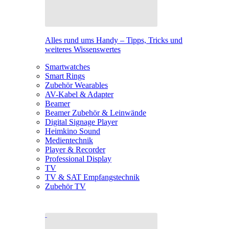
Alles rund ums Handy – Tipps, Tricks und
weiteres Wissenswertes
Smartwatches
Smart Rings
Zubehör Wearables
AV-Kabel & Adapter
Beamer
Beamer Zubehör & Leinwände
Digital Signage Player
Heimkino Sound
Medientechnik
Player & Recorder
Professional Display
TV
TV & SAT Empfangstechnik
Zubehör TV