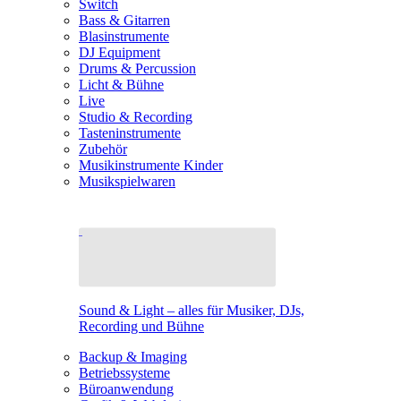
Switch
Bass & Gitarren
Blasinstrumente
DJ Equipment
Drums & Percussion
Licht & Bühne
Live
Studio & Recording
Tasteninstrumente
Zubehör
Musikinstrumente Kinder
Musikspielwaren
Sound & Light – alles für Musiker, DJs,
Recording und Bühne
Backup & Imaging
Betriebssysteme
Büroanwendung