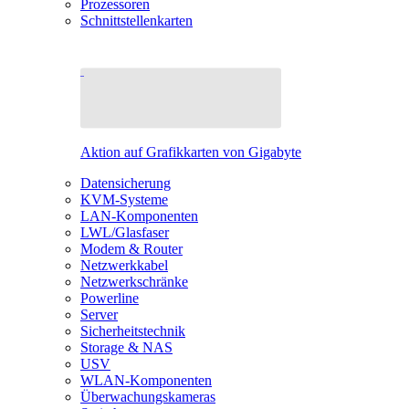
Prozessoren
Schnittstellenkarten
Aktion auf Grafikkarten von Gigabyte
Datensicherung
KVM-Systeme
LAN-Komponenten
LWL/Glasfaser
Modem & Router
Netzwerkkabel
Netzwerkschränke
Powerline
Server
Sicherheitstechnik
Storage & NAS
USV
WLAN-Komponenten
Überwachungskameras