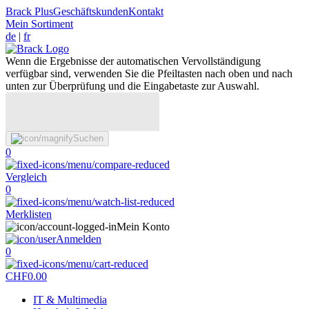
Brack Plus
Geschäftskunden
Kontakt
Mein Sortiment
de
|
fr
Wenn die Ergebnisse der automatischen Vervollständigung
verfügbar sind, verwenden Sie die Pfeiltasten nach oben und nach
unten zur Überprüfung und die Eingabetaste zur Auswahl.
Suchen
0
Vergleich
0
Merklisten
Mein Konto
Anmelden
0
CHF
0.00
IT & Multimedia