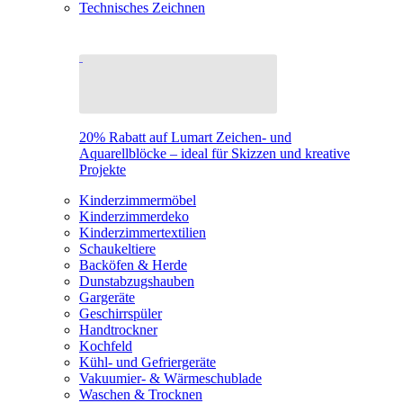
Technisches Zeichnen
20% Rabatt auf Lumart Zeichen- und
Aquarellblöcke – ideal für Skizzen und kreative
Projekte
Kinderzimmermöbel
Kinderzimmerdeko
Kinderzimmertextilien
Schaukeltiere
Backöfen & Herde
Dunstabzugshauben
Gargeräte
Geschirrspüler
Handtrockner
Kochfeld
Kühl- und Gefriergeräte
Vakuumier- & Wärmeschublade
Waschen & Trocknen