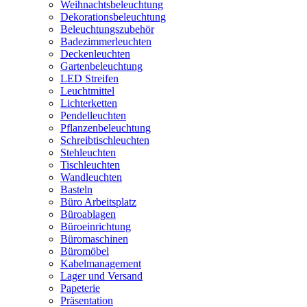
Weihnachtsbeleuchtung
Dekorationsbeleuchtung
Beleuchtungszubehör
Badezimmerleuchten
Deckenleuchten
Gartenbeleuchtung
LED Streifen
Leuchtmittel
Lichterketten
Pendelleuchten
Pflanzenbeleuchtung
Schreibtischleuchten
Stehleuchten
Tischleuchten
Wandleuchten
Basteln
Büro Arbeitsplatz
Büroablagen
Büroeinrichtung
Büromaschinen
Büromöbel
Kabelmanagement
Lager und Versand
Papeterie
Präsentation