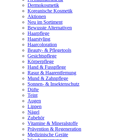
Dermokosmetik
Koreanische Kosmetik
Aktionen
Neu im Sortiment
Bewusste Alternativen
Haarpflege
Haarstyling
Haarcoloration
Beauty- & Pflegetools
Gesichtspflege
Körperpflege
Hand & Fusspflege
Rasur & Haarentfernung
Mund & Zahnpflege
Sonnen- & Insektenschutz
Düfte
Teint
Augen
Lippen
Nägel
Zubehör
Vitamine & Mineralstoffe
Prävention & Regeneration
Medizinische Geräte