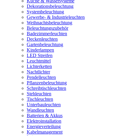
Küche & Wassersysteme
Dekorationsbeleuchtung
Systembeleuchtung
Gewerbe- & Industrieleuchten
Weihnachtsbeleuchtung
Beleuchtungszubehör
Badezimmerleuchten
Deckenleuchten
Gartenbeleuchtung
Kinderlampen
LED Streifen
Leuchtmittel
Lichterketten
Nachtlichter
Pendelleuchten
Pflanzenbeleuchtung
Schreibtischleuchten
Stehleuchten
Tischleuchten
Unterbauleuchten
Wandleuchten
Batterien & Akkus
Elektroinstallation
Energieverteilung
Kabelmanagement