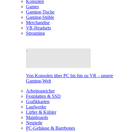
Konsolen
Games
Gaming-Tische
Gaming-Stühle
Merchandise
VR-Headsets
Streaming
Von Konsolen über PC bis hin zu VR – unsere
Gaming-Welt
Arbeitsspeicher
Festplatten & SSD
Grafikkarten
Laufwerke
Lüfter & Kühler
Mainboards
Netzteile
PC-Gehäuse & Barebones