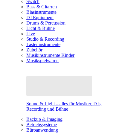
Switch
Bass & Gitarren
Blasinstrumente
DJ Equipment
Drums & Percussion
Licht & Bühne
Live
Studio & Recording
Tasteninstrumente
Zubehör
Musikinstrumente Kinder
Musikspielwaren
Sound & Light – alles für Musiker, DJs,
Recording und Bühne
Backup & Imaging
Betriebssysteme
Büroanwendung