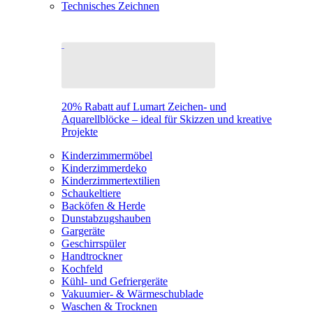
Technisches Zeichnen
20% Rabatt auf Lumart Zeichen- und
Aquarellblöcke – ideal für Skizzen und kreative
Projekte
Kinderzimmermöbel
Kinderzimmerdeko
Kinderzimmertextilien
Schaukeltiere
Backöfen & Herde
Dunstabzugshauben
Gargeräte
Geschirrspüler
Handtrockner
Kochfeld
Kühl- und Gefriergeräte
Vakuumier- & Wärmeschublade
Waschen & Trocknen