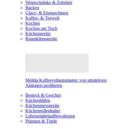
Weinschränke & Zubehör
Backen
Glace- & Eismaschinen
Kaffee- & Teewelt
Kochen
Kochen am Tisch
Küchengeräte
Raumklimageräte
Melitta Kaffeevollautomaten: von attraktiven
Aktionen profitieren
Besteck & Geschirr
Küchenhilfen
Küchenmessgeräte
Küchenrollenhalter
Lebensmittelaufbewahrung
Pfannen & Töpfe