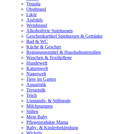
Tequila
Obstbrand
Likör
Apéritifs
Weinbrand
Alkoholfreie Spirituosen
Geschenkartikel Spirituosen & Getränke
Bad & WC
Küche & Geschirr
Reinigungsmittel & Haushaltsutensilien
Waschen & Textilpflege
Hundewelt
Katzenwelt
Nagerwelt
Tiere im Garten
Aquaristik
Terraristik
Teich
Umstands- & Stillmode
Milchpumpen
Stillen
Mein Baby
Pflegeprodukte Mama
Baby- & Kinderbekleidung
Wickeln