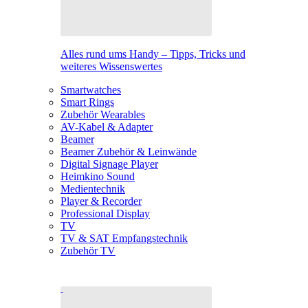
Alles rund ums Handy – Tipps, Tricks und
weiteres Wissenswertes
Smartwatches
Smart Rings
Zubehör Wearables
AV-Kabel & Adapter
Beamer
Beamer Zubehör & Leinwände
Digital Signage Player
Heimkino Sound
Medientechnik
Player & Recorder
Professional Display
TV
TV & SAT Empfangstechnik
Zubehör TV