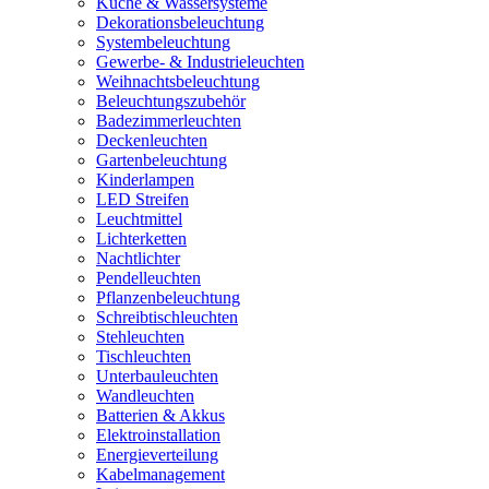
Küche & Wassersysteme
Dekorationsbeleuchtung
Systembeleuchtung
Gewerbe- & Industrieleuchten
Weihnachtsbeleuchtung
Beleuchtungszubehör
Badezimmerleuchten
Deckenleuchten
Gartenbeleuchtung
Kinderlampen
LED Streifen
Leuchtmittel
Lichterketten
Nachtlichter
Pendelleuchten
Pflanzenbeleuchtung
Schreibtischleuchten
Stehleuchten
Tischleuchten
Unterbauleuchten
Wandleuchten
Batterien & Akkus
Elektroinstallation
Energieverteilung
Kabelmanagement