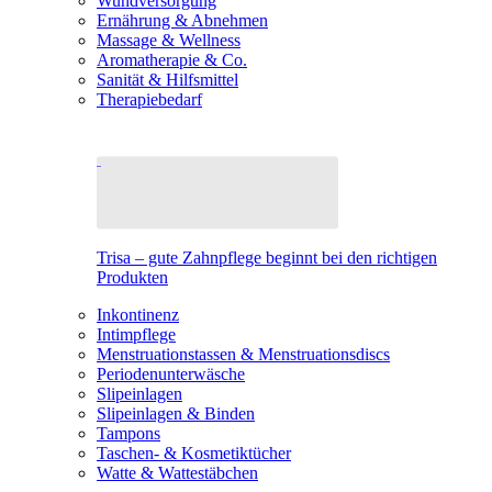
Wundversorgung
Ernährung & Abnehmen
Massage & Wellness
Aromatherapie & Co.
Sanität & Hilfsmittel
Therapiebedarf
Trisa – gute Zahnpflege beginnt bei den richtigen
Produkten
Inkontinenz
Intimpflege
Menstruationstassen & Menstruationsdiscs
Periodenunterwäsche
Slipeinlagen
Slipeinlagen & Binden
Tampons
Taschen- & Kosmetiktücher
Watte & Wattestäbchen