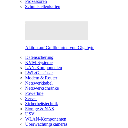
Prozessoren
Schnittstellenkarten
Aktion auf Grafikkarten von Gigabyte
Datensicherung
KVM-Systeme
LAN-Komponenten
LWL/Glasfaser
Modem & Router
Netzwerkkabel
Netzwerkschränke
Powerline
Server
Sicherheitstechnik
Storage & NAS
USV
WLAN-Komponenten
Überwachungskameras