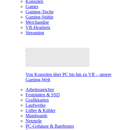
Konsolen
Games
Gaming-Tische
Gaming-Stühle
Merchandise
VR-Headsets
Streaming
Von Konsolen über PC bis hin zu VR – unsere
Gaming-Welt
Arbeitsspeicher
Festplatten & SSD
Grafikkarten
Laufwerke
Lüfter & Kühler
Mainboards
Netzteile
PC-Gehäuse & Barebones