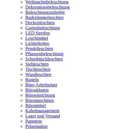
Weihnachtsbeleuchtung
Dekorationsbeleuchtung
Beleuchtungszubehör
Badezimmerleuchten
Deckenleuchten
Gartenbeleuchtung
LED Streifen
Leuchtmittel
Lichterketten
Pendelleuchten
Pflanzenbeleuchtung
Schreibtischleuchten
Stehleuchten
Tischleuchten
Wandleuchten
Basteln
Büro Arbeitsplatz
Büroablagen
Büroeinrichtung
Büromaschinen
Büromöbel
Kabelmanagement
Lager und Versand
Papeterie
Präsentation