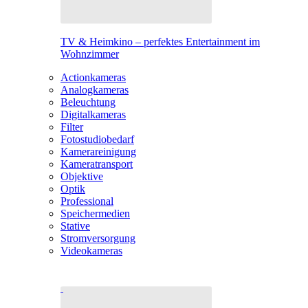
TV & Heimkino – perfektes Entertainment im
Wohnzimmer
Actionkameras
Analogkameras
Beleuchtung
Digitalkameras
Filter
Fotostudiobedarf
Kamerareinigung
Kameratransport
Objektive
Optik
Professional
Speichermedien
Stative
Stromversorgung
Videokameras