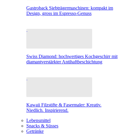
Gastroback Siebträgermaschinen: kompakt im
Design, gross im Espresso-Genuss
Swiss Diamond: hochwertiges Kochgeschirr mit
diamantverstärkter Antihaftbeschichtung
Kawaii Filzstifte & Fasermaler: Kreativ.
Niedlich. Inspirierend.
Lebensmittel
Snacks & Süsses
Getränke