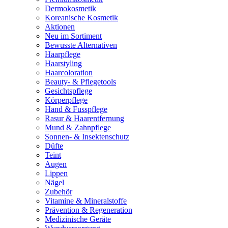
Dermokosmetik
Koreanische Kosmetik
Aktionen
Neu im Sortiment
Bewusste Alternativen
Haarpflege
Haarstyling
Haarcoloration
Beauty- & Pflegetools
Gesichtspflege
Körperpflege
Hand & Fusspflege
Rasur & Haarentfernung
Mund & Zahnpflege
Sonnen- & Insektenschutz
Düfte
Teint
Augen
Lippen
Nägel
Zubehör
Vitamine & Mineralstoffe
Prävention & Regeneration
Medizinische Geräte