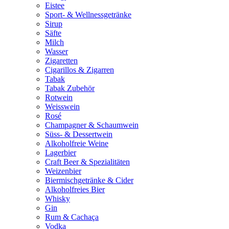
Eistee
Sport- & Wellnessgetränke
Sirup
Säfte
Milch
Wasser
Zigaretten
Cigarillos & Zigarren
Tabak
Tabak Zubehör
Rotwein
Weisswein
Rosé
Champagner & Schaumwein
Süss- & Dessertwein
Alkoholfreie Weine
Lagerbier
Craft Beer & Spezialitäten
Weizenbier
Biermischgetränke & Cider
Alkoholfreies Bier
Whisky
Gin
Rum & Cachaça
Vodka