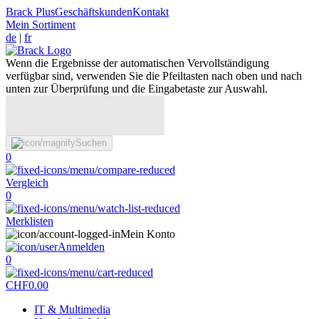
Brack Plus
Geschäftskunden
Kontakt
Mein Sortiment
de
|
fr
Wenn die Ergebnisse der automatischen Vervollständigung
verfügbar sind, verwenden Sie die Pfeiltasten nach oben und nach
unten zur Überprüfung und die Eingabetaste zur Auswahl.
Suchen
0
Vergleich
0
Merklisten
Mein Konto
Anmelden
0
CHF
0.00
IT & Multimedia