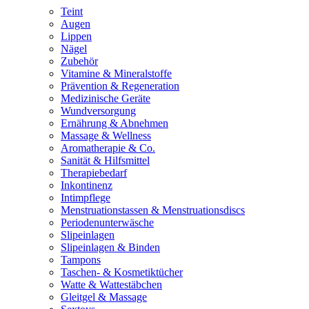
Teint
Augen
Lippen
Nägel
Zubehör
Vitamine & Mineralstoffe
Prävention & Regeneration
Medizinische Geräte
Wundversorgung
Ernährung & Abnehmen
Massage & Wellness
Aromatherapie & Co.
Sanität & Hilfsmittel
Therapiebedarf
Inkontinenz
Intimpflege
Menstruationstassen & Menstruationsdiscs
Periodenunterwäsche
Slipeinlagen
Slipeinlagen & Binden
Tampons
Taschen- & Kosmetiktücher
Watte & Wattestäbchen
Gleitgel & Massage