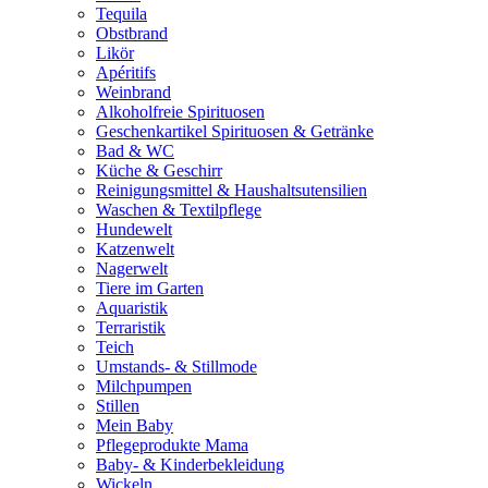
Tequila
Obstbrand
Likör
Apéritifs
Weinbrand
Alkoholfreie Spirituosen
Geschenkartikel Spirituosen & Getränke
Bad & WC
Küche & Geschirr
Reinigungsmittel & Haushaltsutensilien
Waschen & Textilpflege
Hundewelt
Katzenwelt
Nagerwelt
Tiere im Garten
Aquaristik
Terraristik
Teich
Umstands- & Stillmode
Milchpumpen
Stillen
Mein Baby
Pflegeprodukte Mama
Baby- & Kinderbekleidung
Wickeln