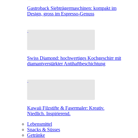
Gastroback Siebträgermaschinen: kompakt im
Design, gross im Espresso-Genuss
Swiss Diamond: hochwertiges Kochgeschirr mit
diamantverstärkter Antihaftbeschichtung
Kawaii Filzstifte & Fasermaler: Kreativ.
Niedlich. Inspirierend.
Lebensmittel
Snacks & Süsses
Getränke