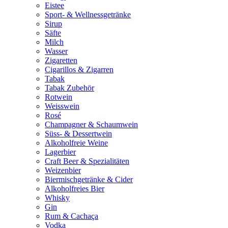
Eistee
Sport- & Wellnessgetränke
Sirup
Säfte
Milch
Wasser
Zigaretten
Cigarillos & Zigarren
Tabak
Tabak Zubehör
Rotwein
Weisswein
Rosé
Champagner & Schaumwein
Süss- & Dessertwein
Alkoholfreie Weine
Lagerbier
Craft Beer & Spezialitäten
Weizenbier
Biermischgetränke & Cider
Alkoholfreies Bier
Whisky
Gin
Rum & Cachaça
Vodka