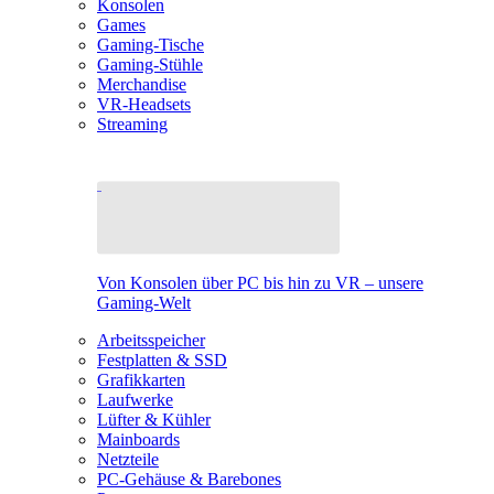
Konsolen
Games
Gaming-Tische
Gaming-Stühle
Merchandise
VR-Headsets
Streaming
Von Konsolen über PC bis hin zu VR – unsere
Gaming-Welt
Arbeitsspeicher
Festplatten & SSD
Grafikkarten
Laufwerke
Lüfter & Kühler
Mainboards
Netzteile
PC-Gehäuse & Barebones