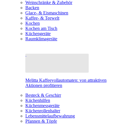
Weinschränke & Zubehör
Backen
Glace- & Eismaschinen
Kaffee- & Teewelt
Kochen
Kochen am Tisch
Küchengeräte
Raumklimageräte
Melitta Kaffeevollautomaten: von attraktiven
Aktionen profitieren
Besteck & Geschirr
Küchenhilfen
Küchenmessgeräte
Küchenrollenhalter
Lebensmittelaufbewahrung
Pfannen & Töpfe