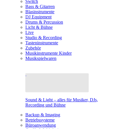
Switch
Bass & Gitarren
Blasinstrumente
DJ Equipment
Drums & Percussion
Licht & Bühne
Live
Studio & Recording
Tasteninstrumente
Zubehör
Musikinstrumente Kinder
Musikspielwaren
Sound & Light – alles für Musiker, DJs,
Recording und Bühne
Backup & Imaging
Betriebssysteme
Büroanwendung