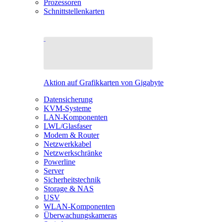
Prozessoren
Schnittstellenkarten
Aktion auf Grafikkarten von Gigabyte
Datensicherung
KVM-Systeme
LAN-Komponenten
LWL/Glasfaser
Modem & Router
Netzwerkkabel
Netzwerkschränke
Powerline
Server
Sicherheitstechnik
Storage & NAS
USV
WLAN-Komponenten
Überwachungskameras