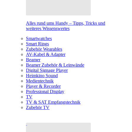
Alles rund ums Handy – Tipps, Tricks und
weiteres Wissenswertes
Smartwatches
Smart Rings
Zubehör Wearables
AV-Kabel & Adapter
Beamer
Beamer Zubehör & Leinwände
Digital Signage Player
Heimkino Sound
Medientechnik
Player & Recorder
Professional Display
TV
TV & SAT Empfangstechnik
Zubehör TV