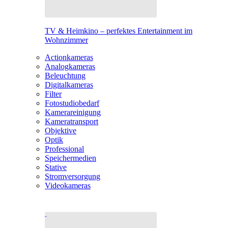
TV & Heimkino – perfektes Entertainment im
Wohnzimmer
Actionkameras
Analogkameras
Beleuchtung
Digitalkameras
Filter
Fotostudiobedarf
Kamerareinigung
Kameratransport
Objektive
Optik
Professional
Speichermedien
Stative
Stromversorgung
Videokameras