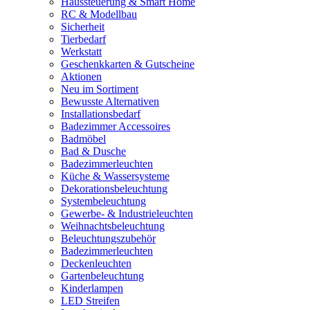
Haussteuerung & Smart Home
RC & Modellbau
Sicherheit
Tierbedarf
Werkstatt
Geschenkkarten & Gutscheine
Aktionen
Neu im Sortiment
Bewusste Alternativen
Installationsbedarf
Badezimmer Accessoires
Badmöbel
Bad & Dusche
Badezimmerleuchten
Küche & Wassersysteme
Dekorationsbeleuchtung
Systembeleuchtung
Gewerbe- & Industrieleuchten
Weihnachtsbeleuchtung
Beleuchtungszubehör
Badezimmerleuchten
Deckenleuchten
Gartenbeleuchtung
Kinderlampen
LED Streifen