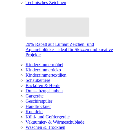
Technisches Zeichnen
20% Rabatt auf Lumart Zeichen- und
Aquarellblöcke – ideal für Skizzen und kreative
Projekte
Kinderzimmermöbel
Kinderzimmerdeko
Kinderzimmertextilien
Schaukeltiere
Backöfen & Herde
Dunstabzugshauben
Gargeräte
Geschirrspüler
Handtrockner
Kochfeld
Kühl- und Gefriergeräte
Vakuumier- & Wärmeschublade
Waschen & Trocknen