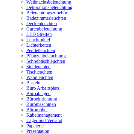
Weihnachtsbeleuchtung
Dekorationsbeleuchtung
Beleuchtungszubehör
Badezimmerleuchten
Deckenleuchten
Gartenbeleuchtung
LED Streifen
Leuchtmittel
Lichterketten
Pendelleuchten
Pflanzenbeleuchtung
Schreibtischleuchten
Stehleuchten
Tischleuchten
Wandleuchten
Basteln
Büro Arbeitsplatz
Büroablagen
Büroeinrichtung
Büromaschinen
Büromöbel
Kabelmanagement
Lager und Versand
Papeterie
Präsentation