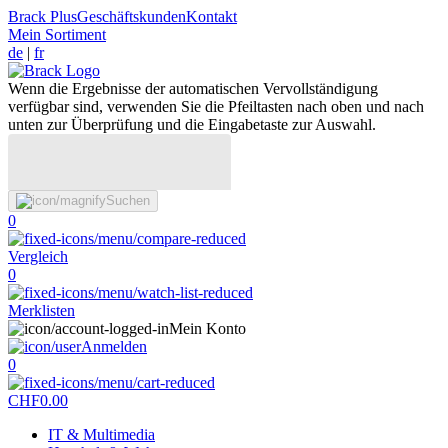
Brack Plus
Geschäftskunden
Kontakt
Mein Sortiment
de
|
fr
Wenn die Ergebnisse der automatischen Vervollständigung
verfügbar sind, verwenden Sie die Pfeiltasten nach oben und nach
unten zur Überprüfung und die Eingabetaste zur Auswahl.
Suchen
0
Vergleich
0
Merklisten
Mein Konto
Anmelden
0
CHF
0.00
IT & Multimedia