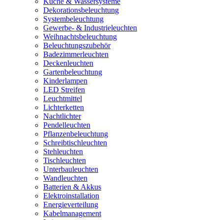
Küche & Wassersysteme
Dekorationsbeleuchtung
Systembeleuchtung
Gewerbe- & Industrieleuchten
Weihnachtsbeleuchtung
Beleuchtungszubehör
Badezimmerleuchten
Deckenleuchten
Gartenbeleuchtung
Kinderlampen
LED Streifen
Leuchtmittel
Lichterketten
Nachtlichter
Pendelleuchten
Pflanzenbeleuchtung
Schreibtischleuchten
Stehleuchten
Tischleuchten
Unterbauleuchten
Wandleuchten
Batterien & Akkus
Elektroinstallation
Energieverteilung
Kabelmanagement