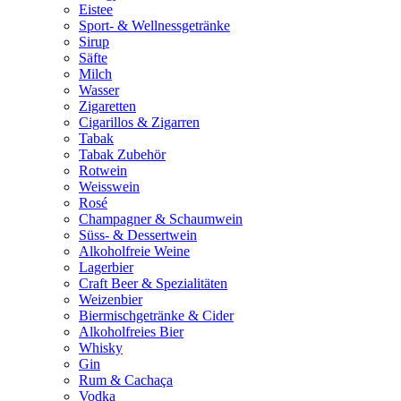
Eistee
Sport- & Wellnessgetränke
Sirup
Säfte
Milch
Wasser
Zigaretten
Cigarillos & Zigarren
Tabak
Tabak Zubehör
Rotwein
Weisswein
Rosé
Champagner & Schaumwein
Süss- & Dessertwein
Alkoholfreie Weine
Lagerbier
Craft Beer & Spezialitäten
Weizenbier
Biermischgetränke & Cider
Alkoholfreies Bier
Whisky
Gin
Rum & Cachaça
Vodka