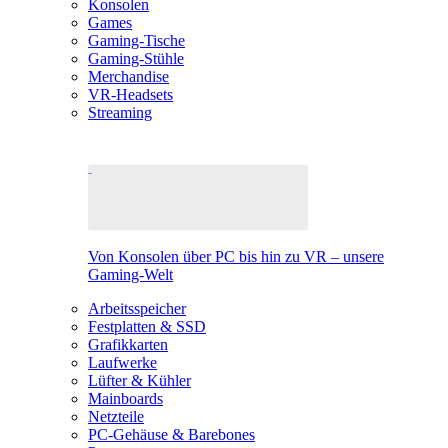
Konsolen
Games
Gaming-Tische
Gaming-Stühle
Merchandise
VR-Headsets
Streaming
Von Konsolen über PC bis hin zu VR – unsere
Gaming-Welt
Arbeitsspeicher
Festplatten & SSD
Grafikkarten
Laufwerke
Lüfter & Kühler
Mainboards
Netzteile
PC-Gehäuse & Barebones