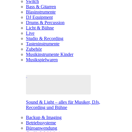
Switch
Bass & Gitarren
Blasinstrumente
DJ Equipment
Drums & Percussion
Licht & Bühne
Live
Studio & Recording
Tasteninstrumente
Zubehör
Musikinstrumente Kinder
Musikspielwaren
Sound & Light – alles für Musiker, DJs,
Recording und Bühne
Backup & Imaging
Betriebssysteme
Büroanwendung