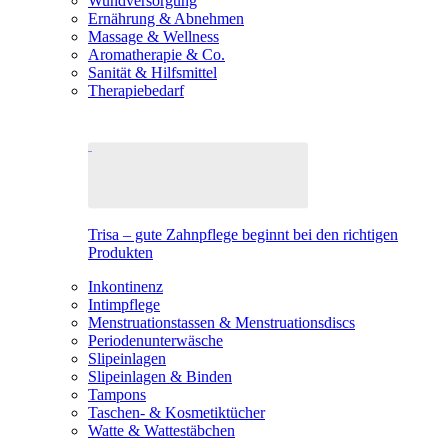
Wundversorgung
Ernährung & Abnehmen
Massage & Wellness
Aromatherapie & Co.
Sanität & Hilfsmittel
Therapiebedarf
Trisa – gute Zahnpflege beginnt bei den richtigen
Produkten
Inkontinenz
Intimpflege
Menstruationstassen & Menstruationsdiscs
Periodenunterwäsche
Slipeinlagen
Slipeinlagen & Binden
Tampons
Taschen- & Kosmetiktücher
Watte & Wattestäbchen