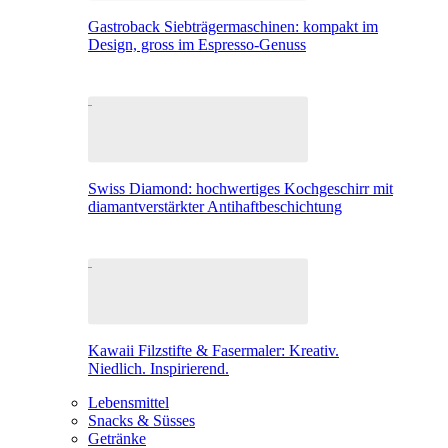
Gastroback Siebträgermaschinen: kompakt im
Design, gross im Espresso-Genuss
Swiss Diamond: hochwertiges Kochgeschirr mit
diamantverstärkter Antihaftbeschichtung
Kawaii Filzstifte & Fasermaler: Kreativ.
Niedlich. Inspirierend.
Lebensmittel
Snacks & Süsses
Getränke