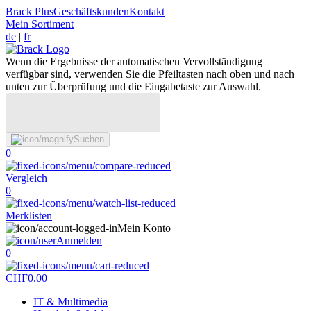
Brack Plus
Geschäftskunden
Kontakt
Mein Sortiment
de
|
fr
Wenn die Ergebnisse der automatischen Vervollständigung
verfügbar sind, verwenden Sie die Pfeiltasten nach oben und nach
unten zur Überprüfung und die Eingabetaste zur Auswahl.
Suchen
0
Vergleich
0
Merklisten
Mein Konto
Anmelden
0
CHF
0.00
IT & Multimedia