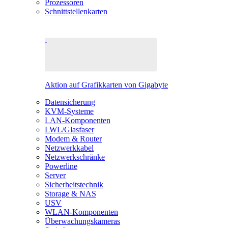
Prozessoren
Schnittstellenkarten
Aktion auf Grafikkarten von Gigabyte
Datensicherung
KVM-Systeme
LAN-Komponenten
LWL/Glasfaser
Modem & Router
Netzwerkkabel
Netzwerkschränke
Powerline
Server
Sicherheitstechnik
Storage & NAS
USV
WLAN-Komponenten
Überwachungskameras