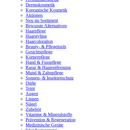
Dermokosmetik
Koreanische Kosmetik
Aktionen
Neu im Sortiment
Bewusste Alternativen
Haarpflege
Haarstyling
Haarcoloration
Beauty- & Pflegetools
Gesichtspflege
Körperpflege
Hand & Fusspflege
Rasur & Haarentfernung
Mund & Zahnpflege
Sonnen- & Insektenschutz
Düfte
Teint
Augen
Lippen
Nägel
Zubehör
Vitamine & Mineralstoffe
Prävention & Regeneration
Medizinische Geräte