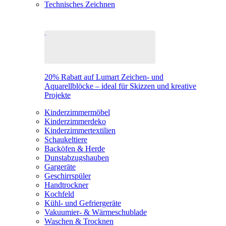
Technisches Zeichnen
20% Rabatt auf Lumart Zeichen- und
Aquarellblöcke – ideal für Skizzen und kreative
Projekte
Kinderzimmermöbel
Kinderzimmerdeko
Kinderzimmertextilien
Schaukeltiere
Backöfen & Herde
Dunstabzugshauben
Gargeräte
Geschirrspüler
Handtrockner
Kochfeld
Kühl- und Gefriergeräte
Vakuumier- & Wärmeschublade
Waschen & Trocknen