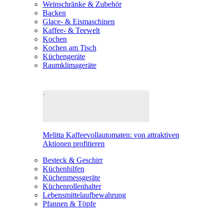
Weinschränke & Zubehör
Backen
Glace- & Eismaschinen
Kaffee- & Teewelt
Kochen
Kochen am Tisch
Küchengeräte
Raumklimageräte
Melitta Kaffeevollautomaten: von attraktiven
Aktionen profitieren
Besteck & Geschirr
Küchenhilfen
Küchenmessgeräte
Küchenrollenhalter
Lebensmittelaufbewahrung
Pfannen & Töpfe