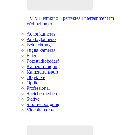
TV & Heimkino – perfektes Entertainment im
Wohnzimmer
Actionkameras
Analogkameras
Beleuchtung
Digitalkameras
Filter
Fotostudiobedarf
Kamerareinigung
Kameratransport
Objektive
Optik
Professional
Speichermedien
Stative
Stromversorgung
Videokameras