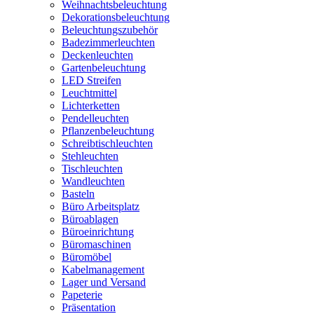
Weihnachtsbeleuchtung
Dekorationsbeleuchtung
Beleuchtungszubehör
Badezimmerleuchten
Deckenleuchten
Gartenbeleuchtung
LED Streifen
Leuchtmittel
Lichterketten
Pendelleuchten
Pflanzenbeleuchtung
Schreibtischleuchten
Stehleuchten
Tischleuchten
Wandleuchten
Basteln
Büro Arbeitsplatz
Büroablagen
Büroeinrichtung
Büromaschinen
Büromöbel
Kabelmanagement
Lager und Versand
Papeterie
Präsentation