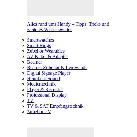
Alles rund ums Handy – Tipps, Tricks und
weiteres Wissenswertes
Smartwatches
Smart Rings
Zubehör Wearables
AV-Kabel & Adapter
Beamer
Beamer Zubehör & Leinwände
Digital Signage Player
Heimkino Sound
Medientechnik
Player & Recorder
Professional Display
TV
TV & SAT Empfangstechnik
Zubehör TV