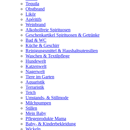
Tequila
Obstbrand
Likör
Apéritifs
Weinbrand
Alkoholfreie Spirituosen
Geschenkartikel Spirituosen & Getränke
Bad & WC
Küche & Geschirr
Reinigungsmittel & Haushaltsutensilien
Waschen & Textilpflege
Hundewelt
Katzenwelt
Nagerwelt
Tiere im Garten
Aquaristik
Terraristik
Teich
Umstands- & Stillmode
Milchpumpen
Stillen
Mein Baby
Pflegeprodukte Mama
Baby- & Kinderbekleidung
Wickeln