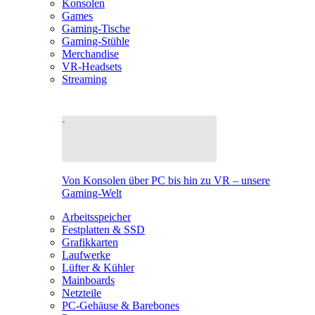
Konsolen
Games
Gaming-Tische
Gaming-Stühle
Merchandise
VR-Headsets
Streaming
Von Konsolen über PC bis hin zu VR – unsere
Gaming-Welt
Arbeitsspeicher
Festplatten & SSD
Grafikkarten
Laufwerke
Lüfter & Kühler
Mainboards
Netzteile
PC-Gehäuse & Barebones