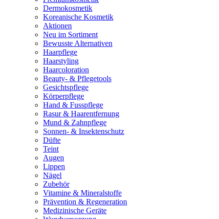
Dermokosmetik
Koreanische Kosmetik
Aktionen
Neu im Sortiment
Bewusste Alternativen
Haarpflege
Haarstyling
Haarcoloration
Beauty- & Pflegetools
Gesichtspflege
Körperpflege
Hand & Fusspflege
Rasur & Haarentfernung
Mund & Zahnpflege
Sonnen- & Insektenschutz
Düfte
Teint
Augen
Lippen
Nägel
Zubehör
Vitamine & Mineralstoffe
Prävention & Regeneration
Medizinische Geräte