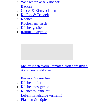
Weinschränke & Zubehör
Backen
Glace- & Eismaschinen
Kaffee- & Teewelt
Kochen
Kochen am Tisch
Küchengeräte
Raumklimageräte
Melitta Kaffeevollautomaten: von attraktiven
Aktionen profitieren
Besteck & Geschirr
Küchenhilfen
Küchenmessgeräte
Küchenrollenhalter
Lebensmittelaufbewahrung
Pfannen & Töpfe