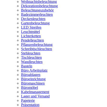
Weihnachtsbeleuchtung
Dekorationsbeleuchtung
Beleuchtungszubehör
Badezimmerleuchten
Deckenleuchten
Gartenbeleuchtung
LED Streifen
Leuchtmittel
Lichterketten
Pendelleuchten
Pflanzenbeleuchtung
Schreibtischleuchten
Stehleuchten
Tischleuchten
Wandleuchten
Basteln
Büro Arbeitsplatz
Büroablagen
Büroeinrichtung
Büromaschinen
Büromöbel
Kabelmanagement
Lager und Versand
Papeterie
Präsentation