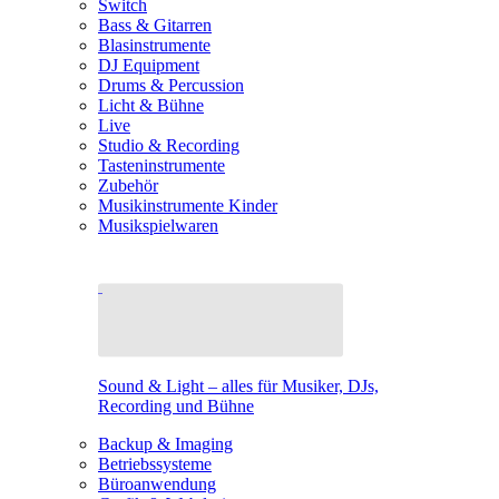
Switch
Bass & Gitarren
Blasinstrumente
DJ Equipment
Drums & Percussion
Licht & Bühne
Live
Studio & Recording
Tasteninstrumente
Zubehör
Musikinstrumente Kinder
Musikspielwaren
Sound & Light – alles für Musiker, DJs,
Recording und Bühne
Backup & Imaging
Betriebssysteme
Büroanwendung