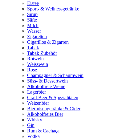
Eistee
Sport- & Wellnessgetränke
Sirup
Säfte
Milch
Wasser
Zigaretten
Cigarillos & Zigarren
Tabak
Tabak Zubehör
Rotwein
Weisswein
Rosé
Champagner & Schaumwein
Süss- & Dessertwein
Alkoholfreie Weine
Lagerbier
Craft Beer & Spezialitäten
Weizenbier
Biermischgetränke & Cider
Alkoholfreies Bier
Whisky
Gin
Rum & Cachaça
Vodka