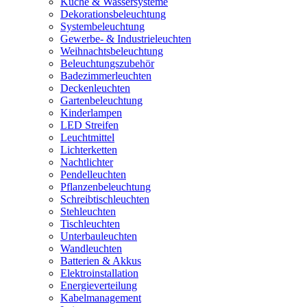
Küche & Wassersysteme
Dekorationsbeleuchtung
Systembeleuchtung
Gewerbe- & Industrieleuchten
Weihnachtsbeleuchtung
Beleuchtungszubehör
Badezimmerleuchten
Deckenleuchten
Gartenbeleuchtung
Kinderlampen
LED Streifen
Leuchtmittel
Lichterketten
Nachtlichter
Pendelleuchten
Pflanzenbeleuchtung
Schreibtischleuchten
Stehleuchten
Tischleuchten
Unterbauleuchten
Wandleuchten
Batterien & Akkus
Elektroinstallation
Energieverteilung
Kabelmanagement