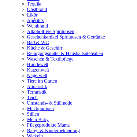
Tequila
Obstbrand
Likör
Apéritifs
Weinbrand
Alkoholfreie Spirituosen
Geschenkartikel Spirituosen & Getränke
Bad & WC
Küche & Geschirr
Reinigungsmittel & Haushaltsutensilien
Waschen & Textilpflege
Hundewelt
Katzenwelt
Nagerwelt
Tiere im Garten
Aquaristik
Terraristik
Teich
Umstands- & Stillmode
Milchpumpen
Stillen
Mein Baby
Pflegeprodukte Mama
Baby- & Kinderbekleidung
Wickeln