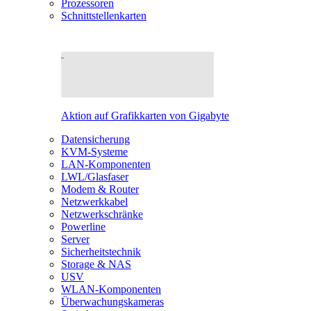
Prozessoren
Schnittstellenkarten
Aktion auf Grafikkarten von Gigabyte
Datensicherung
KVM-Systeme
LAN-Komponenten
LWL/Glasfaser
Modem & Router
Netzwerkkabel
Netzwerkschränke
Powerline
Server
Sicherheitstechnik
Storage & NAS
USV
WLAN-Komponenten
Überwachungskameras