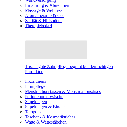
Wundversorgung
Ernährung & Abnehmen
Massage & Wellness
Aromatherapie & Co.
Sanität & Hilfsmittel
Therapiebedarf
Trisa – gute Zahnpflege beginnt bei den richtigen
Produkten
Inkontinenz
Intimpflege
Menstruationstassen & Menstruationsdiscs
Periodenunterwäsche
Slipeinlagen
Slipeinlagen & Binden
Tampons
Taschen- & Kosmetiktücher
Watte & Wattestäbchen