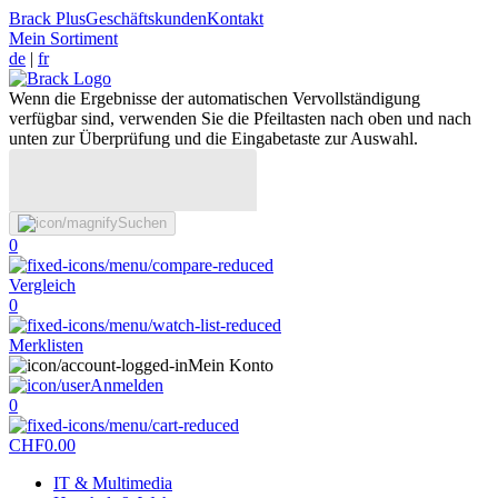
Brack Plus
Geschäftskunden
Kontakt
Mein Sortiment
de
|
fr
Wenn die Ergebnisse der automatischen Vervollständigung
verfügbar sind, verwenden Sie die Pfeiltasten nach oben und nach
unten zur Überprüfung und die Eingabetaste zur Auswahl.
Suchen
0
Vergleich
0
Merklisten
Mein Konto
Anmelden
0
CHF
0.00
IT & Multimedia