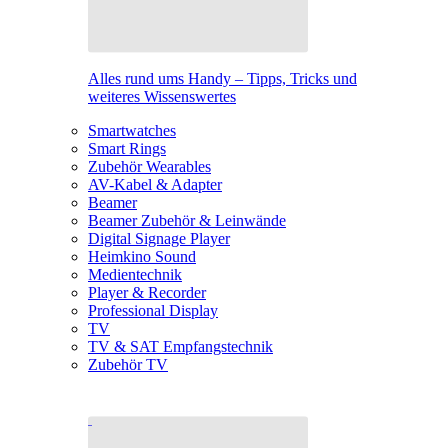
Alles rund ums Handy – Tipps, Tricks und
weiteres Wissenswertes
Smartwatches
Smart Rings
Zubehör Wearables
AV-Kabel & Adapter
Beamer
Beamer Zubehör & Leinwände
Digital Signage Player
Heimkino Sound
Medientechnik
Player & Recorder
Professional Display
TV
TV & SAT Empfangstechnik
Zubehör TV