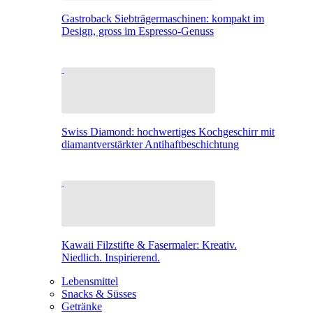
Gastroback Siebträgermaschinen: kompakt im
Design, gross im Espresso-Genuss
Swiss Diamond: hochwertiges Kochgeschirr mit
diamantverstärkter Antihaftbeschichtung
Kawaii Filzstifte & Fasermaler: Kreativ.
Niedlich. Inspirierend.
Lebensmittel
Snacks & Süsses
Getränke