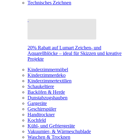
Technisches Zeichnen
20% Rabatt auf Lumart Zeichen- und
Aquarellblöcke – ideal für Skizzen und kreative
Projekte
Kinderzimmermöbel
Kinderzimmerdeko
Kinderzimmertextilien
Schaukeltiere
Backöfen & Herde
Dunstabzugshauben
Gargeräte
Geschirrspüler
Handtrockner
Kochfeld
Kühl- und Gefriergeräte
Vakuumier- & Wärmeschublade
Waschen & Trocknen