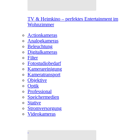
TV & Heimkino – perfektes Entertainment im
Wohnzimmer
Actionkameras
Analogkameras
Beleuchtung
Digitalkameras
Filter
Fotostudiobedarf
Kamerareinigung
Kameratransport
Objektive
Optik
Professional
Speichermedien
Stative
Stromversorgung
Videokameras