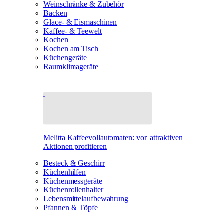
Weinschränke & Zubehör
Backen
Glace- & Eismaschinen
Kaffee- & Teewelt
Kochen
Kochen am Tisch
Küchengeräte
Raumklimageräte
Melitta Kaffeevollautomaten: von attraktiven
Aktionen profitieren
Besteck & Geschirr
Küchenhilfen
Küchenmessgeräte
Küchenrollenhalter
Lebensmittelaufbewahrung
Pfannen & Töpfe