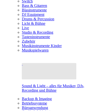
Switch
Bass & Gitarren
Blasinstrumente
DJ Equipment
Drums & Percussion
Licht & Bühne
Live
Studio & Recording
Tasteninstrumente
Zubehör
Musikinstrumente Kinder
Musikspielwaren
Sound & Light – alles für Musiker, DJs,
Recording und Bühne
Backup & Imaging
Betriebssysteme
Büroanwendung