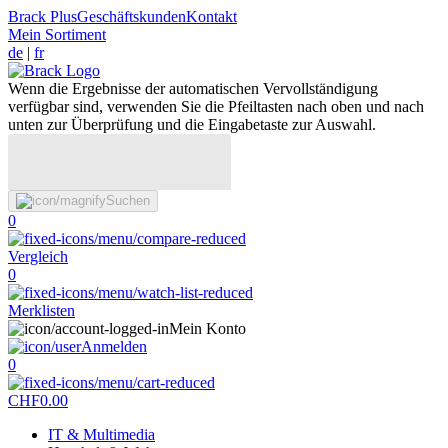
Brack Plus
Geschäftskunden
Kontakt
Mein Sortiment
de
|
fr
Wenn die Ergebnisse der automatischen Vervollständigung
verfügbar sind, verwenden Sie die Pfeiltasten nach oben und nach
unten zur Überprüfung und die Eingabetaste zur Auswahl.
Suchen
0
Vergleich
0
Merklisten
Mein Konto
Anmelden
0
CHF
0.00
IT & Multimedia