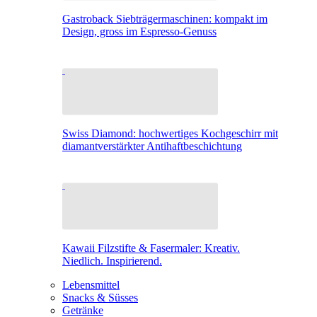
Gastroback Siebträgermaschinen: kompakt im
Design, gross im Espresso-Genuss
Swiss Diamond: hochwertiges Kochgeschirr mit
diamantverstärkter Antihaftbeschichtung
Kawaii Filzstifte & Fasermaler: Kreativ.
Niedlich. Inspirierend.
Lebensmittel
Snacks & Süsses
Getränke