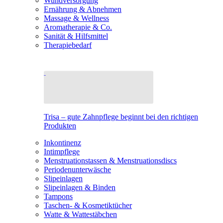
Wundversorgung
Ernährung & Abnehmen
Massage & Wellness
Aromatherapie & Co.
Sanität & Hilfsmittel
Therapiebedarf
Trisa – gute Zahnpflege beginnt bei den richtigen
Produkten
Inkontinenz
Intimpflege
Menstruationstassen & Menstruationsdiscs
Periodenunterwäsche
Slipeinlagen
Slipeinlagen & Binden
Tampons
Taschen- & Kosmetiktücher
Watte & Wattestäbchen