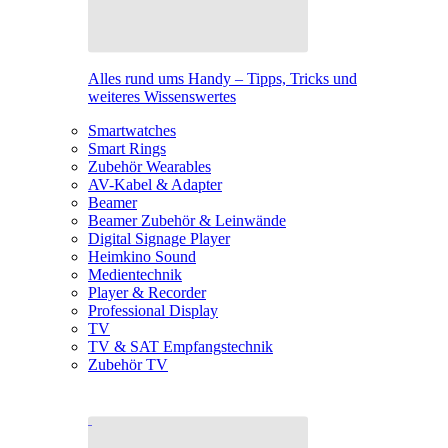
Alles rund ums Handy – Tipps, Tricks und
weiteres Wissenswertes
Smartwatches
Smart Rings
Zubehör Wearables
AV-Kabel & Adapter
Beamer
Beamer Zubehör & Leinwände
Digital Signage Player
Heimkino Sound
Medientechnik
Player & Recorder
Professional Display
TV
TV & SAT Empfangstechnik
Zubehör TV