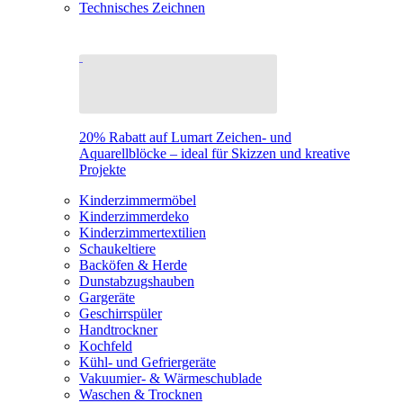
Technisches Zeichnen
20% Rabatt auf Lumart Zeichen- und
Aquarellblöcke – ideal für Skizzen und kreative
Projekte
Kinderzimmermöbel
Kinderzimmerdeko
Kinderzimmertextilien
Schaukeltiere
Backöfen & Herde
Dunstabzugshauben
Gargeräte
Geschirrspüler
Handtrockner
Kochfeld
Kühl- und Gefriergeräte
Vakuumier- & Wärmeschublade
Waschen & Trocknen