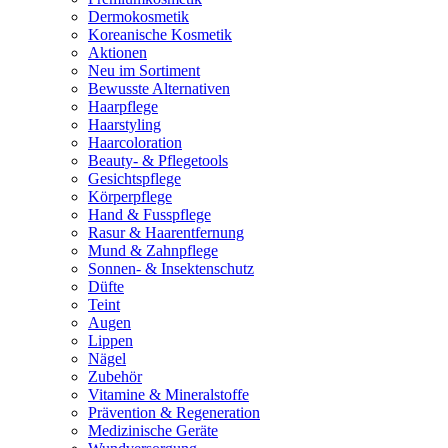
Dermokosmetik
Koreanische Kosmetik
Aktionen
Neu im Sortiment
Bewusste Alternativen
Haarpflege
Haarstyling
Haarcoloration
Beauty- & Pflegetools
Gesichtspflege
Körperpflege
Hand & Fusspflege
Rasur & Haarentfernung
Mund & Zahnpflege
Sonnen- & Insektenschutz
Düfte
Teint
Augen
Lippen
Nägel
Zubehör
Vitamine & Mineralstoffe
Prävention & Regeneration
Medizinische Geräte