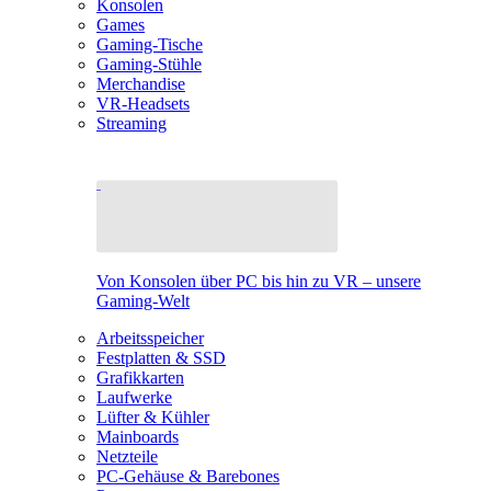
Konsolen
Games
Gaming-Tische
Gaming-Stühle
Merchandise
VR-Headsets
Streaming
Von Konsolen über PC bis hin zu VR – unsere
Gaming-Welt
Arbeitsspeicher
Festplatten & SSD
Grafikkarten
Laufwerke
Lüfter & Kühler
Mainboards
Netzteile
PC-Gehäuse & Barebones