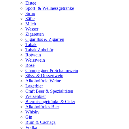
Eistee
Sport- & Wellnessgetränke
Sirup
Säfte
Milch
Wasser
Zigaretten
Cigarillos & Zigarren
Tabak
Tabak Zubehör
Rotwein
Weisswein
Rosé
Champagner & Schaumwein
Süss- & Dessertwein
Alkoholfreie Weine
Lagerbier
Craft Beer & Spezialitäten
Weizenbier
Biermischgetränke & Cider
Alkoholfreies Bier
Whisky
Gin
Rum & Cachaça
Vodka