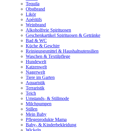
Tequila
Obstbrand
Likör
Apéritifs
Weinbrand
Alkoholfreie Spirituosen
Geschenkartikel Spirituosen & Getränke
Bad & WC
Küche & Geschirr
Reinigungsmittel & Haushaltsutensilien
Waschen & Textilpflege
Hundewelt
Katzenwelt
Nagerwelt
Tiere im Garten
Aquaristik
Terraristik
Teich
Umstands- & Stillmode
Milchpumpen
Stillen
Mein Baby
Pflegeprodukte Mama
Baby- & Kinderbekleidung
Wickeln