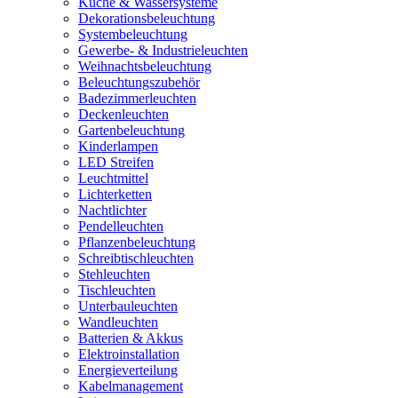
Küche & Wassersysteme
Dekorationsbeleuchtung
Systembeleuchtung
Gewerbe- & Industrieleuchten
Weihnachtsbeleuchtung
Beleuchtungszubehör
Badezimmerleuchten
Deckenleuchten
Gartenbeleuchtung
Kinderlampen
LED Streifen
Leuchtmittel
Lichterketten
Nachtlichter
Pendelleuchten
Pflanzenbeleuchtung
Schreibtischleuchten
Stehleuchten
Tischleuchten
Unterbauleuchten
Wandleuchten
Batterien & Akkus
Elektroinstallation
Energieverteilung
Kabelmanagement