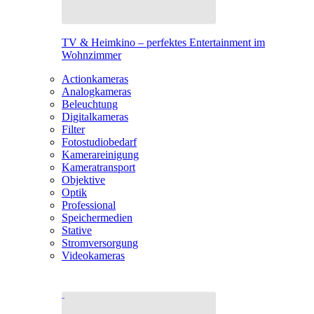
TV & Heimkino – perfektes Entertainment im
Wohnzimmer
Actionkameras
Analogkameras
Beleuchtung
Digitalkameras
Filter
Fotostudiobedarf
Kamerareinigung
Kameratransport
Objektive
Optik
Professional
Speichermedien
Stative
Stromversorgung
Videokameras