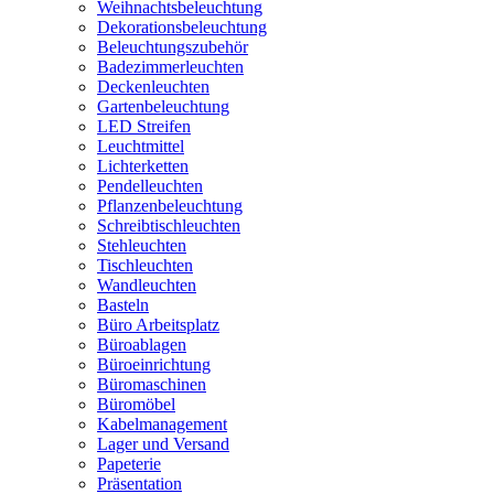
Weihnachtsbeleuchtung
Dekorationsbeleuchtung
Beleuchtungszubehör
Badezimmerleuchten
Deckenleuchten
Gartenbeleuchtung
LED Streifen
Leuchtmittel
Lichterketten
Pendelleuchten
Pflanzenbeleuchtung
Schreibtischleuchten
Stehleuchten
Tischleuchten
Wandleuchten
Basteln
Büro Arbeitsplatz
Büroablagen
Büroeinrichtung
Büromaschinen
Büromöbel
Kabelmanagement
Lager und Versand
Papeterie
Präsentation