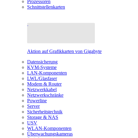
Prozessoren
Schnittstellenkarten
Aktion auf Grafikkarten von Gigabyte
Datensicherung
KVM-Systeme
LAN-Komponenten
LWL/Glasfaser
Modem & Router
Netzwerkkabel
Netzwerkschränke
Powerline
Server
Sicherheitstechnik
Storage & NAS
USV
WLAN-Komponenten
Überwachungskameras