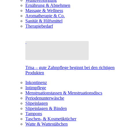
Wundversorgung
Ernährung & Abnehmen
Massage & Wellness
Aromatherapie & Co.
Sanität & Hilfsmittel
Therapiebedarf
Trisa – gute Zahnpflege beginnt bei den richtigen
Produkten
Inkontinenz
Intimpflege
Menstruationstassen & Menstruationsdiscs
Periodenunterwäsche
Slipeinlagen
Slipeinlagen & Binden
Tampons
Taschen- & Kosmetiktücher
Watte & Wattestäbchen