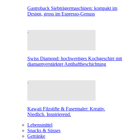
Gastroback Siebträgermaschinen: kompakt im
Design, gross im Espresso-Genuss
Swiss Diamond: hochwertiges Kochgeschirr mit
diamantverstärkter Antihaftbeschichtung
Kawaii Filzstifte & Fasermaler: Kreativ.
Niedlich. Inspirierend.
Lebensmittel
Snacks & Süsses
Getränke