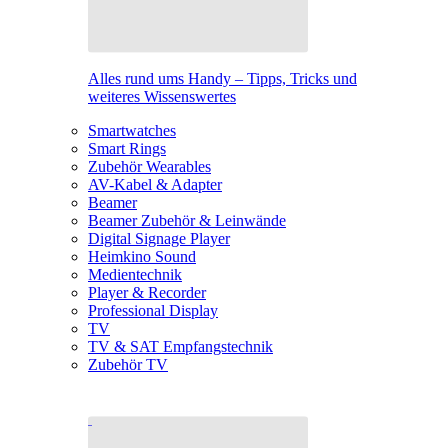
Alles rund ums Handy – Tipps, Tricks und
weiteres Wissenswertes
Smartwatches
Smart Rings
Zubehör Wearables
AV-Kabel & Adapter
Beamer
Beamer Zubehör & Leinwände
Digital Signage Player
Heimkino Sound
Medientechnik
Player & Recorder
Professional Display
TV
TV & SAT Empfangstechnik
Zubehör TV