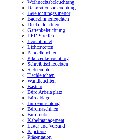
Weihnachtsbeleuchtung
Dekorationsbeleuchtung
Beleuchtungszubehör
Badezimmerleuchten
Deckenleuchten
Gartenbeleuchtung
LED Streifen
Leuchtmittel
Lichterketten
Pendelleuchten
Pflanzenbeleuchtung
Schreibtischleuchten
Stehleuchten
Tischleuchten
Wandleuchten
Basteln
Büro Arbeitsplatz
Büroablagen
Büroeinrichtung
Büromaschinen
Büromöbel
Kabelmanagement
Lager und Versand
Papeterie
Präsentation