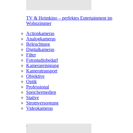
TV & Heimkino – perfektes Entertainment im
Wohnzimmer
Actionkameras
Analogkameras
Beleuchtung
Digitalkameras
Filter
Fotostudiobedarf
Kamerareinigung
Kameratransport
Objektive
Optik
Professional
Speichermedien
Stative
Stromversorgung
Videokameras