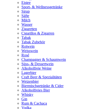
Eistee
Sport- & Wellnessgetränke
Sirup
Säfte
Milch
Wasser
Zigaretten
Cigarillos & Zigarren
Tabak
Tabak Zubehör
Rotwein
Weisswein
Rosé
Champagner & Schaumwein
Süss- & Dessertwein
Alkoholfreie Weine
Lagerbier
Craft Beer & Spezialitäten
Weizenbier
Biermischgetränke & Cider
Alkoholfreies Bier
Whisky
Gin
Rum & Cachaça
Vodka