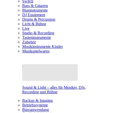
Switch
Bass & Gitarren
Blasinstrumente
DJ Equipment
Drums & Percussion
Licht & Bühne
Live
Studio & Recording
Tasteninstrumente
Zubehör
Musikinstrumente Kinder
Musikspielwaren
Sound & Light – alles für Musiker, DJs,
Recording und Bühne
Backup & Imaging
Betriebssysteme
Büroanwendung