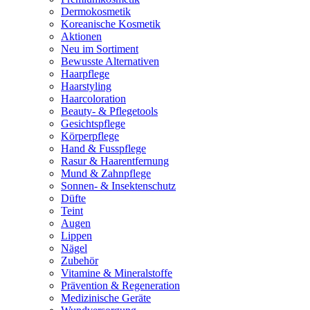
Dermokosmetik
Koreanische Kosmetik
Aktionen
Neu im Sortiment
Bewusste Alternativen
Haarpflege
Haarstyling
Haarcoloration
Beauty- & Pflegetools
Gesichtspflege
Körperpflege
Hand & Fusspflege
Rasur & Haarentfernung
Mund & Zahnpflege
Sonnen- & Insektenschutz
Düfte
Teint
Augen
Lippen
Nägel
Zubehör
Vitamine & Mineralstoffe
Prävention & Regeneration
Medizinische Geräte