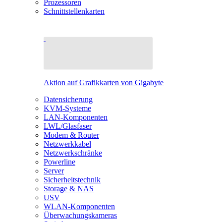
Prozessoren
Schnittstellenkarten
Aktion auf Grafikkarten von Gigabyte
Datensicherung
KVM-Systeme
LAN-Komponenten
LWL/Glasfaser
Modem & Router
Netzwerkkabel
Netzwerkschränke
Powerline
Server
Sicherheitstechnik
Storage & NAS
USV
WLAN-Komponenten
Überwachungskameras