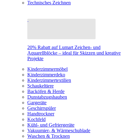
Technisches Zeichnen
20% Rabatt auf Lumart Zeichen- und
Aquarellblöcke – ideal für Skizzen und kreative
Projekte
Kinderzimmermöbel
Kinderzimmerdeko
Kinderzimmertextilien
Schaukeltiere
Backöfen & Herde
Dunstabzugshauben
Gargeräte
Geschirrspüler
Handtrockner
Kochfeld
Kühl- und Gefriergeräte
Vakuumier- & Wärmeschublade
Waschen & Trocknen