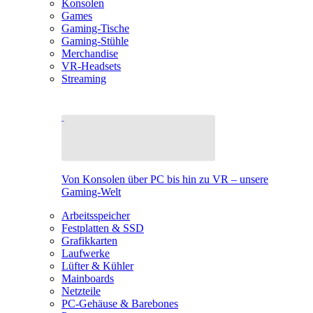
Konsolen
Games
Gaming-Tische
Gaming-Stühle
Merchandise
VR-Headsets
Streaming
Von Konsolen über PC bis hin zu VR – unsere
Gaming-Welt
Arbeitsspeicher
Festplatten & SSD
Grafikkarten
Laufwerke
Lüfter & Kühler
Mainboards
Netzteile
PC-Gehäuse & Barebones