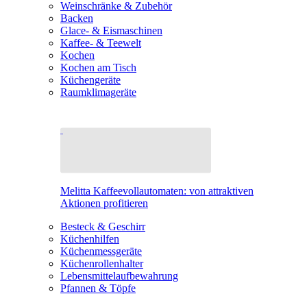
Weinschränke & Zubehör
Backen
Glace- & Eismaschinen
Kaffee- & Teewelt
Kochen
Kochen am Tisch
Küchengeräte
Raumklimageräte
Melitta Kaffeevollautomaten: von attraktiven
Aktionen profitieren
Besteck & Geschirr
Küchenhilfen
Küchenmessgeräte
Küchenrollenhalter
Lebensmittelaufbewahrung
Pfannen & Töpfe