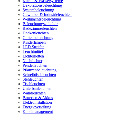
Küche & Wassersysteme
Dekorationsbeleuchtung
Systembeleuchtung
Gewerbe- & Industrieleuchten
Weihnachtsbeleuchtung
Beleuchtungszubehör
Badezimmerleuchten
Deckenleuchten
Gartenbeleuchtung
Kinderlampen
LED Streifen
Leuchtmittel
Lichterketten
Nachtlichter
Pendelleuchten
Pflanzenbeleuchtung
Schreibtischleuchten
Stehleuchten
Tischleuchten
Unterbauleuchten
Wandleuchten
Batterien & Akkus
Elektroinstallation
Energieverteilung
Kabelmanagement