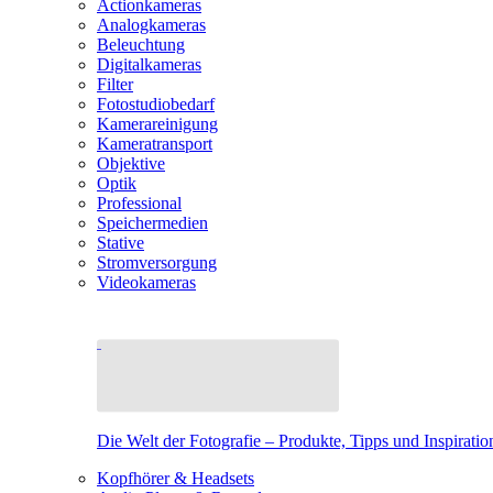
Actionkameras
Analogkameras
Beleuchtung
Digitalkameras
Filter
Fotostudiobedarf
Kamerareinigung
Kameratransport
Objektive
Optik
Professional
Speichermedien
Stative
Stromversorgung
Videokameras
Die Welt der Fotografie – Produkte, Tipps und Inspiratio
Kopfhörer & Headsets