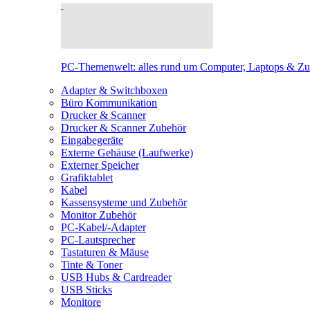
PC-Themenwelt: alles rund um Computer, Laptops & Z
Adapter & Switchboxen
Büro Kommunikation
Drucker & Scanner
Drucker & Scanner Zubehör
Eingabegeräte
Externe Gehäuse (Laufwerke)
Externer Speicher
Grafiktablet
Kabel
Kassensysteme und Zubehör
Monitor Zubehör
PC-Kabel/-Adapter
PC-Lautsprecher
Tastaturen & Mäuse
Tinte & Toner
USB Hubs & Cardreader
USB Sticks
Monitore