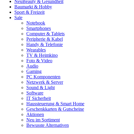
Neu
Beauty & Gesundheit
Baumarkt & Hobby
Sport & Freizeit
Sale
Notebook
Smartphones
Computer & Tablets
Peripherie & Kabel
Handy & Telefonie
Wearables
TV & Heimkino
Foto & Video
Audio
Gaming
PC Komponenten
Netzwerk & Server
Sound & Light
Software
IT Sicherheit
Haussteuerung & Smart Home
Geschenkkarten & Gutscheine
Aktionen
Neu im Sortiment
Bewusste Alternativen