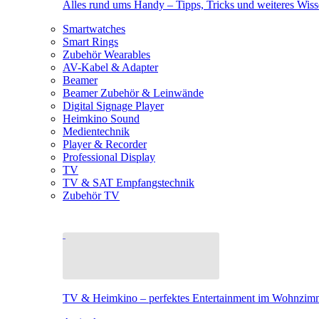
Alles rund ums Handy – Tipps, Tricks und weiteres Wis
Smartwatches
Smart Rings
Zubehör Wearables
AV-Kabel & Adapter
Beamer
Beamer Zubehör & Leinwände
Digital Signage Player
Heimkino Sound
Medientechnik
Player & Recorder
Professional Display
TV
TV & SAT Empfangstechnik
Zubehör TV
TV & Heimkino – perfektes Entertainment im Wohnzim