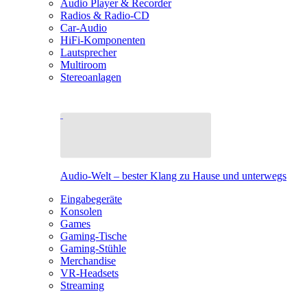
Audio Player & Recorder
Radios & Radio-CD
Car-Audio
HiFi-Komponenten
Lautsprecher
Multiroom
Stereoanlagen
Audio-Welt – bester Klang zu Hause und unterwegs
Eingabegeräte
Konsolen
Games
Gaming-Tische
Gaming-Stühle
Merchandise
VR-Headsets
Streaming