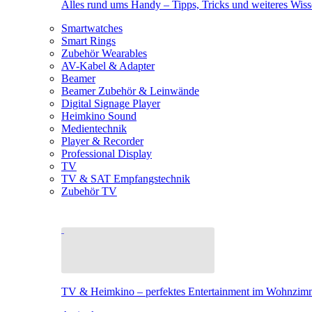
Alles rund ums Handy – Tipps, Tricks und weiteres Wis
Smartwatches
Smart Rings
Zubehör Wearables
AV-Kabel & Adapter
Beamer
Beamer Zubehör & Leinwände
Digital Signage Player
Heimkino Sound
Medientechnik
Player & Recorder
Professional Display
TV
TV & SAT Empfangstechnik
Zubehör TV
TV & Heimkino – perfektes Entertainment im Wohnzim