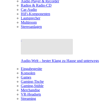
Audio Player & Recorder
Radios & Radio-CD
Car-Audio
HiFi-Komponenten
Lautsprecher
Multiroom
Stereoanlagen
Audio-Welt – bester Klang zu Hause und unterwegs
Eingabegeräte
Konsolen
Games
Gaming-Tische
Gaming-Stühle
Merchandise
VR-Headsets
Streaming