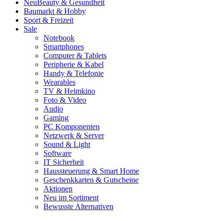
Neu
Beauty & Gesundheit
Baumarkt & Hobby
Sport & Freizeit
Sale
Notebook
Smartphones
Computer & Tablets
Peripherie & Kabel
Handy & Telefonie
Wearables
TV & Heimkino
Foto & Video
Audio
Gaming
PC Komponenten
Netzwerk & Server
Sound & Light
Software
IT Sicherheit
Haussteuerung & Smart Home
Geschenkkarten & Gutscheine
Aktionen
Neu im Sortiment
Bewusste Alternativen