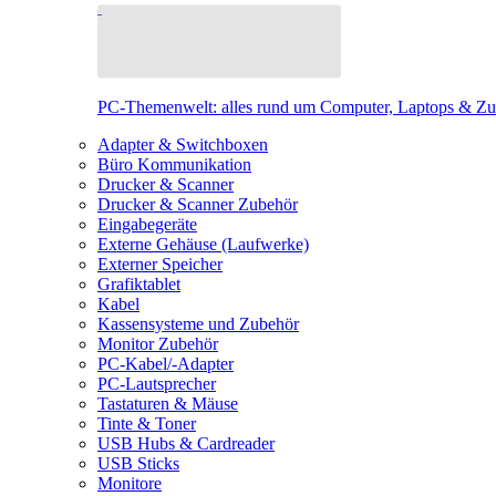
PC-Themenwelt: alles rund um Computer, Laptops & Z
Adapter & Switchboxen
Büro Kommunikation
Drucker & Scanner
Drucker & Scanner Zubehör
Eingabegeräte
Externe Gehäuse (Laufwerke)
Externer Speicher
Grafiktablet
Kabel
Kassensysteme und Zubehör
Monitor Zubehör
PC-Kabel/-Adapter
PC-Lautsprecher
Tastaturen & Mäuse
Tinte & Toner
USB Hubs & Cardreader
USB Sticks
Monitore