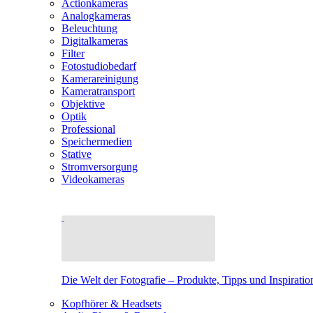
Actionkameras
Analogkameras
Beleuchtung
Digitalkameras
Filter
Fotostudiobedarf
Kamerareinigung
Kameratransport
Objektive
Optik
Professional
Speichermedien
Stative
Stromversorgung
Videokameras
Die Welt der Fotografie – Produkte, Tipps und Inspiratio
Kopfhörer & Headsets