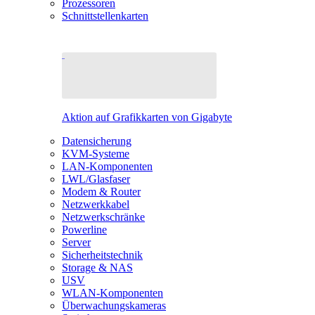
Prozessoren
Schnittstellenkarten
Aktion auf Grafikkarten von Gigabyte
Datensicherung
KVM-Systeme
LAN-Komponenten
LWL/Glasfaser
Modem & Router
Netzwerkkabel
Netzwerkschränke
Powerline
Server
Sicherheitstechnik
Storage & NAS
USV
WLAN-Komponenten
Überwachungskameras