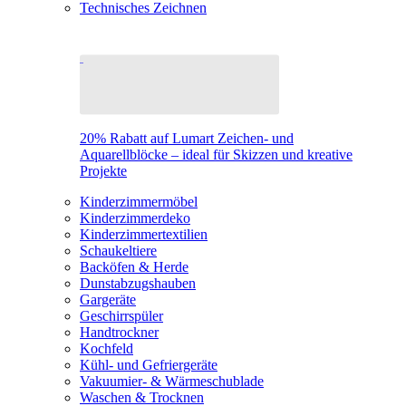
Technisches Zeichnen
20% Rabatt auf Lumart Zeichen- und
Aquarellblöcke – ideal für Skizzen und kreative
Projekte
Kinderzimmermöbel
Kinderzimmerdeko
Kinderzimmertextilien
Schaukeltiere
Backöfen & Herde
Dunstabzugshauben
Gargeräte
Geschirrspüler
Handtrockner
Kochfeld
Kühl- und Gefriergeräte
Vakuumier- & Wärmeschublade
Waschen & Trocknen