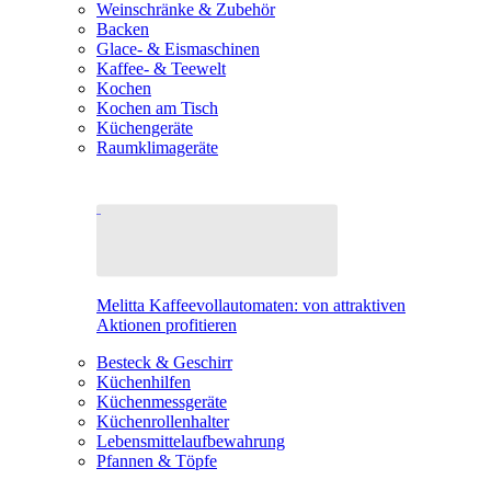
Weinschränke & Zubehör
Backen
Glace- & Eismaschinen
Kaffee- & Teewelt
Kochen
Kochen am Tisch
Küchengeräte
Raumklimageräte
Melitta Kaffeevollautomaten: von attraktiven
Aktionen profitieren
Besteck & Geschirr
Küchenhilfen
Küchenmessgeräte
Küchenrollenhalter
Lebensmittelaufbewahrung
Pfannen & Töpfe