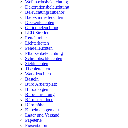
Weihnachtsbeleuchtung
Dekorationsbeleuchtung
Beleuchtungszubehör
Badezimmerleuchten
Deckenleuchten
Gartenbeleuchtung
LED Streifen
Leuchtmittel
Lichterketten
Pendelleuchten
Pflanzenbeleuchtung
Schreibtischleuchten
Stehleuchten
Tischleuchten
Wandleuchten
Basteln
Büro Arbeitsplatz
Büroablagen
Büroeinrichtung
Büromaschinen
Büromöbel
Kabelmanagement
Lager und Versand
Papeterie
Präsentation