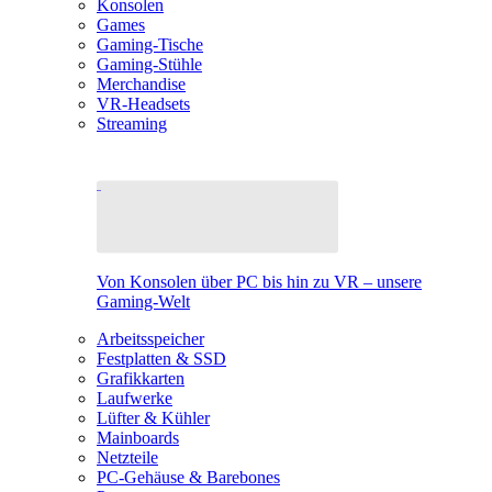
Konsolen
Games
Gaming-Tische
Gaming-Stühle
Merchandise
VR-Headsets
Streaming
Von Konsolen über PC bis hin zu VR – unsere
Gaming-Welt
Arbeitsspeicher
Festplatten & SSD
Grafikkarten
Laufwerke
Lüfter & Kühler
Mainboards
Netzteile
PC-Gehäuse & Barebones