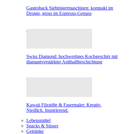
Gastroback Siebträgermaschinen: kompakt im
Design, gross im Espresso-Genuss
Swiss Diamond: hochwertiges Kochgeschirr mit
diamantverstärkter Antihaftbeschichtung
Kawaii Filzstifte & Fasermaler: Kreativ.
Niedlich. Inspirierend.
Lebensmittel
Snacks & Süsses
Getränke