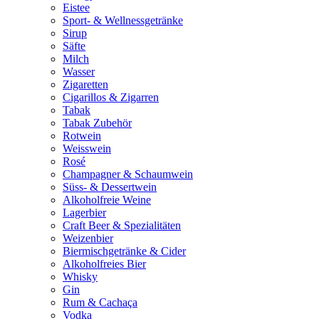
Eistee
Sport- & Wellnessgetränke
Sirup
Säfte
Milch
Wasser
Zigaretten
Cigarillos & Zigarren
Tabak
Tabak Zubehör
Rotwein
Weisswein
Rosé
Champagner & Schaumwein
Süss- & Dessertwein
Alkoholfreie Weine
Lagerbier
Craft Beer & Spezialitäten
Weizenbier
Biermischgetränke & Cider
Alkoholfreies Bier
Whisky
Gin
Rum & Cachaça
Vodka