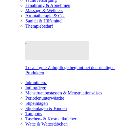
Wundversorgung
Ernährung & Abnehmen
Massage & Wellness
Aromatherapie & Co.
Sanität & Hilfsmittel
Therapiebedarf
Trisa – gute Zahnpflege beginnt bei den richtigen
Produkten
Inkontinenz
Intimpflege
Menstruationstassen & Menstruationsdiscs
Periodenunterwäsche
Slipeinlagen
Slipeinlagen & Binden
Tampons
Taschen- & Kosmetiktücher
Watte & Wattestäbchen