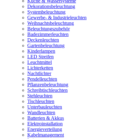
Küche & Wassersysteme
Dekorationsbeleuchtung
Systembeleuchtung
Gewerbe- & Industrieleuchten
Weihnachtsbeleuchtung
Beleuchtungszubehör
Badezimmerleuchten
Deckenleuchten
Gartenbeleuchtung
Kinderlampen
LED Streifen
Leuchtmittel
Lichterketten
Nachtlichter
Pendelleuchten
Pflanzenbeleuchtung
Schreibtischleuchten
Stehleuchten
Tischleuchten
Unterbauleuchten
Wandleuchten
Batterien & Akkus
Elektroinstallation
Energieverteilung
Kabelmanagement