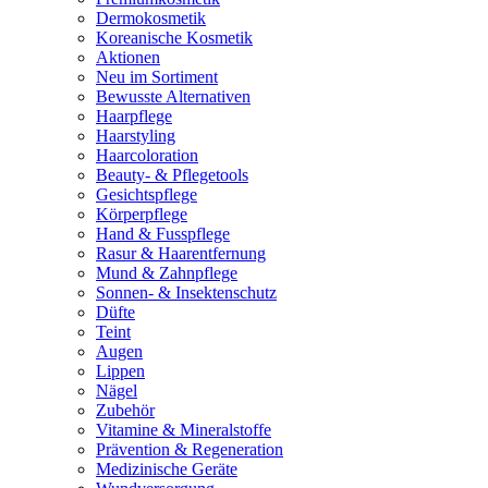
Dermokosmetik
Koreanische Kosmetik
Aktionen
Neu im Sortiment
Bewusste Alternativen
Haarpflege
Haarstyling
Haarcoloration
Beauty- & Pflegetools
Gesichtspflege
Körperpflege
Hand & Fusspflege
Rasur & Haarentfernung
Mund & Zahnpflege
Sonnen- & Insektenschutz
Düfte
Teint
Augen
Lippen
Nägel
Zubehör
Vitamine & Mineralstoffe
Prävention & Regeneration
Medizinische Geräte