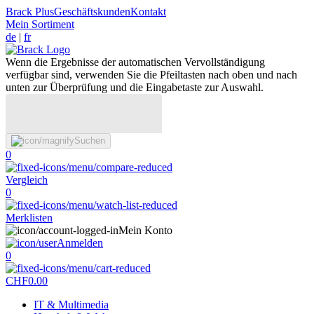
Brack Plus
Geschäftskunden
Kontakt
Mein Sortiment
de
|
fr
Wenn die Ergebnisse der automatischen Vervollständigung
verfügbar sind, verwenden Sie die Pfeiltasten nach oben und nach
unten zur Überprüfung und die Eingabetaste zur Auswahl.
Suchen
0
Vergleich
0
Merklisten
Mein Konto
Anmelden
0
CHF
0.00
IT & Multimedia