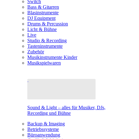
Switch
Bass & Gitarren
Blasinstrumente
DJ Equipment
Drums & Percussion
Licht & Bühne
Live
Studio & Recording
Tasteninstrumente
Zubehör
Musikinstrumente Kinder
Musikspielwaren
Sound & Light – alles für Musiker, DJs,
Recording und Bühne
Backup & Imaging
Betriebssysteme
Büroanwendung