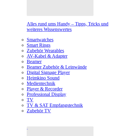
Alles rund ums Handy – Tipps, Tricks und
weiteres Wissenswertes
Smartwatches
Smart Rings
Zubehör Wearables
AV-Kabel & Adapter
Beamer
Beamer Zubehör & Leinwände
Digital Signage Player
Heimkino Sound
Medientechnik
Player & Recorder
Professional Display
TV
TV & SAT Empfangstechnik
Zubehör TV