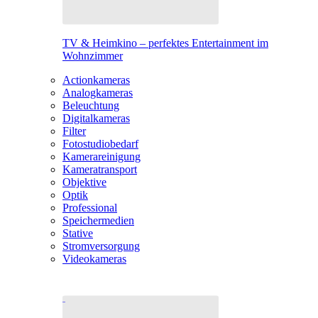
TV & Heimkino – perfektes Entertainment im
Wohnzimmer
Actionkameras
Analogkameras
Beleuchtung
Digitalkameras
Filter
Fotostudiobedarf
Kamerareinigung
Kameratransport
Objektive
Optik
Professional
Speichermedien
Stative
Stromversorgung
Videokameras