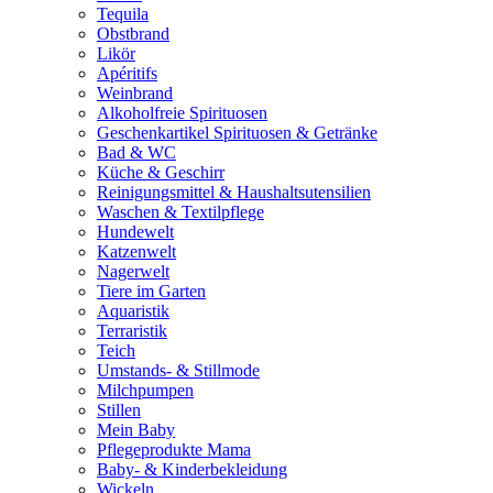
Tequila
Obstbrand
Likör
Apéritifs
Weinbrand
Alkoholfreie Spirituosen
Geschenkartikel Spirituosen & Getränke
Bad & WC
Küche & Geschirr
Reinigungsmittel & Haushaltsutensilien
Waschen & Textilpflege
Hundewelt
Katzenwelt
Nagerwelt
Tiere im Garten
Aquaristik
Terraristik
Teich
Umstands- & Stillmode
Milchpumpen
Stillen
Mein Baby
Pflegeprodukte Mama
Baby- & Kinderbekleidung
Wickeln