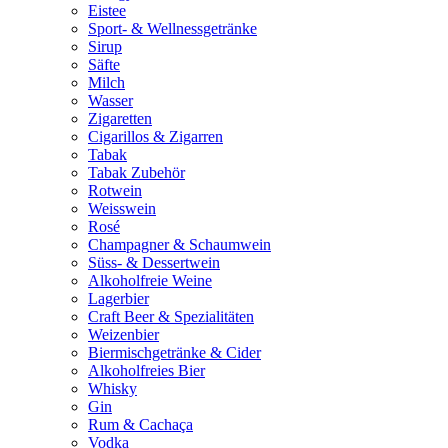
Eistee
Sport- & Wellnessgetränke
Sirup
Säfte
Milch
Wasser
Zigaretten
Cigarillos & Zigarren
Tabak
Tabak Zubehör
Rotwein
Weisswein
Rosé
Champagner & Schaumwein
Süss- & Dessertwein
Alkoholfreie Weine
Lagerbier
Craft Beer & Spezialitäten
Weizenbier
Biermischgetränke & Cider
Alkoholfreies Bier
Whisky
Gin
Rum & Cachaça
Vodka