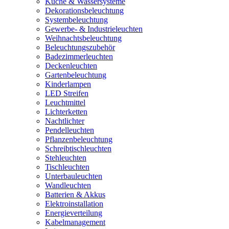
Küche & Wassersysteme
Dekorationsbeleuchtung
Systembeleuchtung
Gewerbe- & Industrieleuchten
Weihnachtsbeleuchtung
Beleuchtungszubehör
Badezimmerleuchten
Deckenleuchten
Gartenbeleuchtung
Kinderlampen
LED Streifen
Leuchtmittel
Lichterketten
Nachtlichter
Pendelleuchten
Pflanzenbeleuchtung
Schreibtischleuchten
Stehleuchten
Tischleuchten
Unterbauleuchten
Wandleuchten
Batterien & Akkus
Elektroinstallation
Energieverteilung
Kabelmanagement