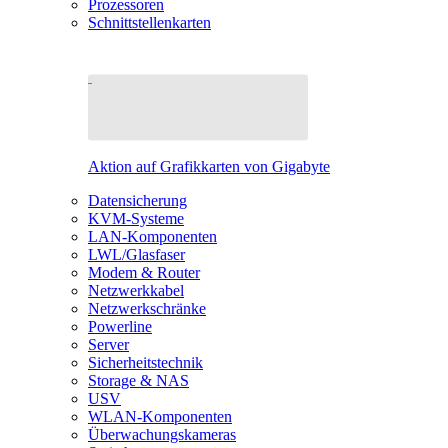
Prozessoren
Schnittstellenkarten
Aktion auf Grafikkarten von Gigabyte
Datensicherung
KVM-Systeme
LAN-Komponenten
LWL/Glasfaser
Modem & Router
Netzwerkkabel
Netzwerkschränke
Powerline
Server
Sicherheitstechnik
Storage & NAS
USV
WLAN-Komponenten
Überwachungskameras