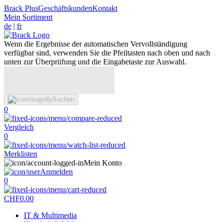
Brack Plus
Geschäftskunden
Kontakt
Mein Sortiment
de
|
fr
Wenn die Ergebnisse der automatischen Vervollständigung
verfügbar sind, verwenden Sie die Pfeiltasten nach oben und nach
unten zur Überprüfung und die Eingabetaste zur Auswahl.
Suchen
0
Vergleich
0
Merklisten
Mein Konto
Anmelden
0
CHF
0.00
IT & Multimedia