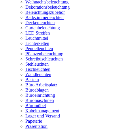
Weihnachtsbeleuchtung
Dekorationsbeleuchtung
Beleuchtungszubehör
Badezimmerleuchten
Deckenleuchten
Gartenbeleuchtung
LED Streifen
Leuchtmittel
Lichterketten
Pendelleuchten
Pflanzenbeleuchtung
Schreibtischleuchten
Stehleuchten
Tischleuchten
Wandleuchten
Basteln
Büro Arbeitsplatz
Büroablagen
Büroeinrichtung
Büromaschinen
Büromöbel
Kabelmanagement
Lager und Versand
Papeterie
Präsentation