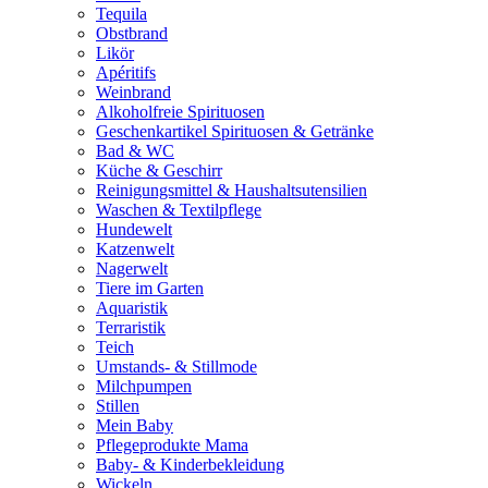
Tequila
Obstbrand
Likör
Apéritifs
Weinbrand
Alkoholfreie Spirituosen
Geschenkartikel Spirituosen & Getränke
Bad & WC
Küche & Geschirr
Reinigungsmittel & Haushaltsutensilien
Waschen & Textilpflege
Hundewelt
Katzenwelt
Nagerwelt
Tiere im Garten
Aquaristik
Terraristik
Teich
Umstands- & Stillmode
Milchpumpen
Stillen
Mein Baby
Pflegeprodukte Mama
Baby- & Kinderbekleidung
Wickeln