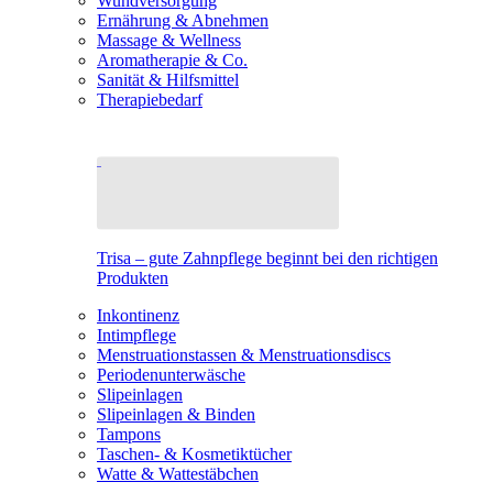
Wundversorgung
Ernährung & Abnehmen
Massage & Wellness
Aromatherapie & Co.
Sanität & Hilfsmittel
Therapiebedarf
Trisa – gute Zahnpflege beginnt bei den richtigen
Produkten
Inkontinenz
Intimpflege
Menstruationstassen & Menstruationsdiscs
Periodenunterwäsche
Slipeinlagen
Slipeinlagen & Binden
Tampons
Taschen- & Kosmetiktücher
Watte & Wattestäbchen