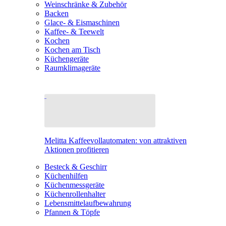
Weinschränke & Zubehör
Backen
Glace- & Eismaschinen
Kaffee- & Teewelt
Kochen
Kochen am Tisch
Küchengeräte
Raumklimageräte
Melitta Kaffeevollautomaten: von attraktiven
Aktionen profitieren
Besteck & Geschirr
Küchenhilfen
Küchenmessgeräte
Küchenrollenhalter
Lebensmittelaufbewahrung
Pfannen & Töpfe