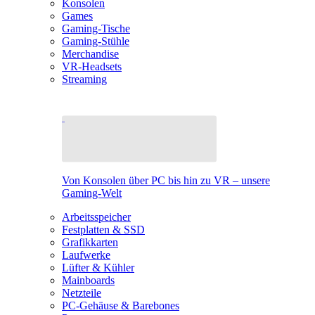
Konsolen
Games
Gaming-Tische
Gaming-Stühle
Merchandise
VR-Headsets
Streaming
Von Konsolen über PC bis hin zu VR – unsere
Gaming-Welt
Arbeitsspeicher
Festplatten & SSD
Grafikkarten
Laufwerke
Lüfter & Kühler
Mainboards
Netzteile
PC-Gehäuse & Barebones