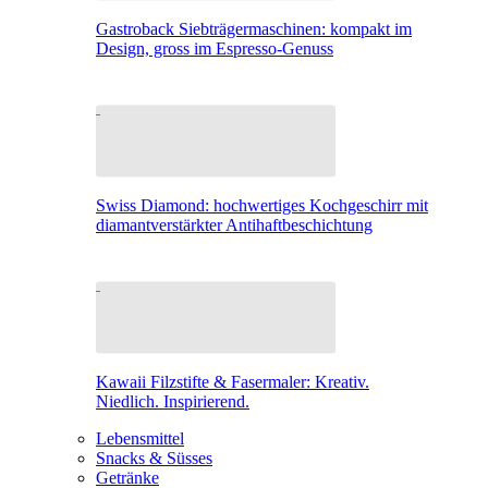
Gastroback Siebträgermaschinen: kompakt im
Design, gross im Espresso-Genuss
Swiss Diamond: hochwertiges Kochgeschirr mit
diamantverstärkter Antihaftbeschichtung
Kawaii Filzstifte & Fasermaler: Kreativ.
Niedlich. Inspirierend.
Lebensmittel
Snacks & Süsses
Getränke