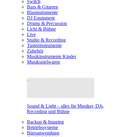
Switch
Bass & Gitarren
Blasinstrumente
DJ Equipment
Drums & Percussion
Licht & Bühne
Live
Studio & Recording
Tasteninstrumente
Zubehör
Musikinstrumente Kinder
Musikspielwaren
Sound & Light – alles für Musiker, DJs,
Recording und Bühne
Backup & Imaging
Betriebssysteme
Büroanwendung