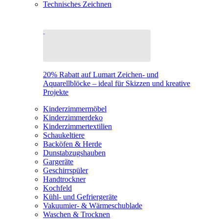
Technisches Zeichnen
20% Rabatt auf Lumart Zeichen- und
Aquarellblöcke – ideal für Skizzen und kreative
Projekte
Kinderzimmermöbel
Kinderzimmerdeko
Kinderzimmertextilien
Schaukeltiere
Backöfen & Herde
Dunstabzugshauben
Gargeräte
Geschirrspüler
Handtrockner
Kochfeld
Kühl- und Gefriergeräte
Vakuumier- & Wärmeschublade
Waschen & Trocknen