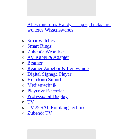
Alles rund ums Handy – Tipps, Tricks und
weiteres Wissenswertes
Smartwatches
Smart Rings
Zubehör Wearables
AV-Kabel & Adapter
Beamer
Beamer Zubehör & Leinwände
Digital Signage Player
Heimkino Sound
Medientechnik
Player & Recorder
Professional Display
TV
TV & SAT Empfangstechnik
Zubehör TV