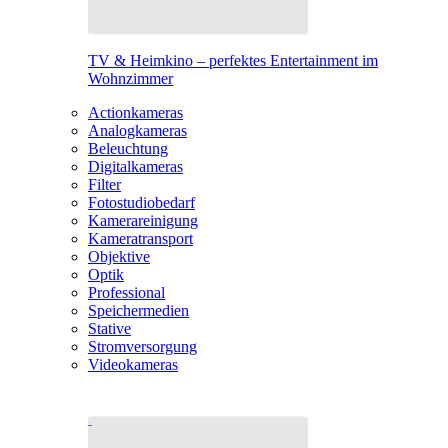
TV & Heimkino – perfektes Entertainment im
Wohnzimmer
Actionkameras
Analogkameras
Beleuchtung
Digitalkameras
Filter
Fotostudiobedarf
Kamerareinigung
Kameratransport
Objektive
Optik
Professional
Speichermedien
Stative
Stromversorgung
Videokameras