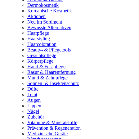
Dermokosmetik
Koreanische Kosmetik
Aktionen
Neu im Sortiment
Bewusste Alternativen
Haarpflege
Haarstyling
Haarcoloration
Beauty- & Pflegetools
Gesichtspflege
Körperpflege
Hand & Fusspflege
Rasur & Haarentfernung
Mund & Zahnpflege
Sonnen- & Insektenschutz
Düfte
Teint
Augen
Lippen
Nägel
Zubehör
Vitamine & Mineralstoffe
Prävention & Regeneration
Medizinische Geräte