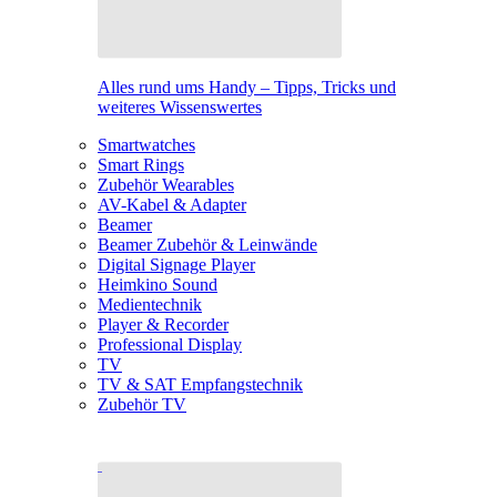
Alles rund ums Handy – Tipps, Tricks und
weiteres Wissenswertes
Smartwatches
Smart Rings
Zubehör Wearables
AV-Kabel & Adapter
Beamer
Beamer Zubehör & Leinwände
Digital Signage Player
Heimkino Sound
Medientechnik
Player & Recorder
Professional Display
TV
TV & SAT Empfangstechnik
Zubehör TV