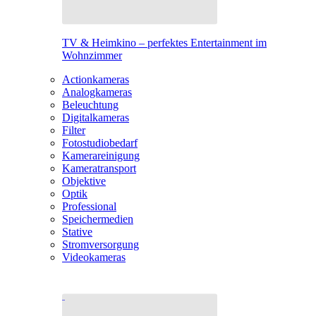
TV & Heimkino – perfektes Entertainment im
Wohnzimmer
Actionkameras
Analogkameras
Beleuchtung
Digitalkameras
Filter
Fotostudiobedarf
Kamerareinigung
Kameratransport
Objektive
Optik
Professional
Speichermedien
Stative
Stromversorgung
Videokameras