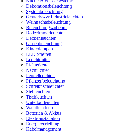
Küche & Wassersysteme
Dekorationsbeleuchtung
Systembeleuchtung
Gewerbe- & Industrieleuchten
Weihnachtsbeleuchtung
Beleuchtungszubehör
Badezimmerleuchten
Deckenleuchten
Gartenbeleuchtung
Kinderlampen
LED Streifen
Leuchtmittel
Lichterketten
Nachtlichter
Pendelleuchten
Pflanzenbeleuchtung
Schreibtischleuchten
Stehleuchten
Tischleuchten
Unterbauleuchten
Wandleuchten
Batterien & Akkus
Elektroinstallation
Energieverteilung
Kabelmanagement