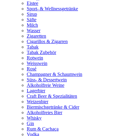
Eistee
Sport- & Wellnessgetränke
Sirup
Säfte
Milch
Wasser
Zigaretten
Cigarillos & Zigarren
Tabak
Tabak Zubehör
Rotwein
Weisswein
Rosé
Champagner & Schaumwein
Süss- & Dessertwein
Alkoholfreie Weine
Lagerbier
Craft Beer & Spezialitäten
Weizenbier
Biermischgetränke & Cider
Alkoholfreies Bier
Whisky
Gin
Rum & Cachaça
Vodka