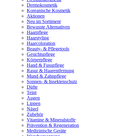
Dermokosmetik
Koreanische Kosmetik
Aktionen
Neu im Sortiment
Bewusste Alternativen
Haarpflege
Haarstyling
Haarcoloration
Beauty- & Pflegetools
Gesichtspflege
Körperpflege
Hand & Fusspflege
Rasur & Haarentfernung
Mund & Zahnpflege
Sonnen- & Insektenschutz
Düfte
Teint
Augen
Lippen
Nägel
Zubehör
Vitamine & Mineralstoffe
Prävention & Regeneration
Medizinische Geräte