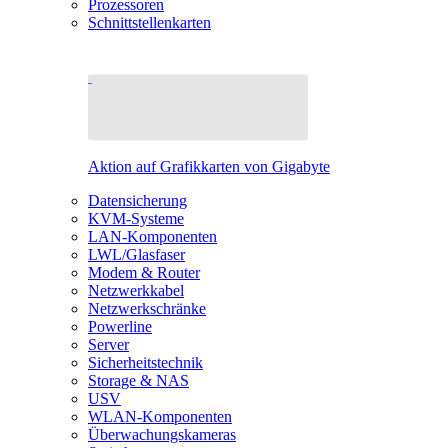
Prozessoren
Schnittstellenkarten
Aktion auf Grafikkarten von Gigabyte
Datensicherung
KVM-Systeme
LAN-Komponenten
LWL/Glasfaser
Modem & Router
Netzwerkkabel
Netzwerkschränke
Powerline
Server
Sicherheitstechnik
Storage & NAS
USV
WLAN-Komponenten
Überwachungskameras