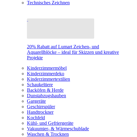
Technisches Zeichnen
20% Rabatt auf Lumart Zeichen- und
Aquarellblöcke – ideal für Skizzen und kreative
Projekte
Kinderzimmermöbel
Kinderzimmerdeko
Kinderzimmertextilien
Schaukeltiere
Backöfen & Herde
Dunstabzugshauben
Gargeräte
Geschirrspüler
Handtrockner
Kochfeld
Kühl- und Gefriergeräte
Vakuumier- & Wärmeschublade
Waschen & Trocknen