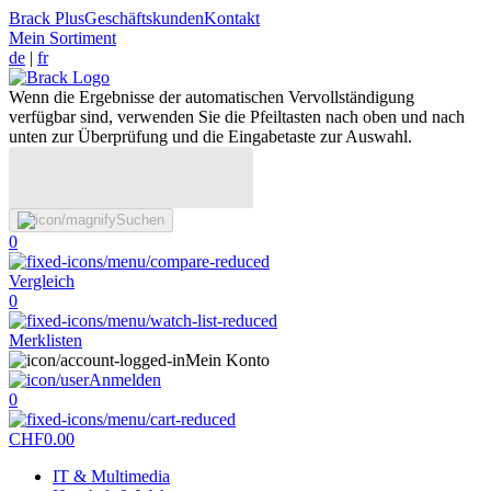
Brack Plus
Geschäftskunden
Kontakt
Mein Sortiment
de
|
fr
Wenn die Ergebnisse der automatischen Vervollständigung
verfügbar sind, verwenden Sie die Pfeiltasten nach oben und nach
unten zur Überprüfung und die Eingabetaste zur Auswahl.
Suchen
0
Vergleich
0
Merklisten
Mein Konto
Anmelden
0
CHF
0.00
IT & Multimedia