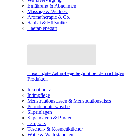
Wundversorgung
Ernährung & Abnehmen
Massage & Wellness
Aromatherapie & Co.
Sanität & Hilfsmittel
Therapiebedarf
Trisa – gute Zahnpflege beginnt bei den richtigen
Produkten
Inkontinenz
Intimpflege
Menstruationstassen & Menstruationsdiscs
Periodenunterwäsche
Slipeinlagen
Slipeinlagen & Binden
Tampons
Taschen- & Kosmetiktücher
Watte & Wattestäbchen