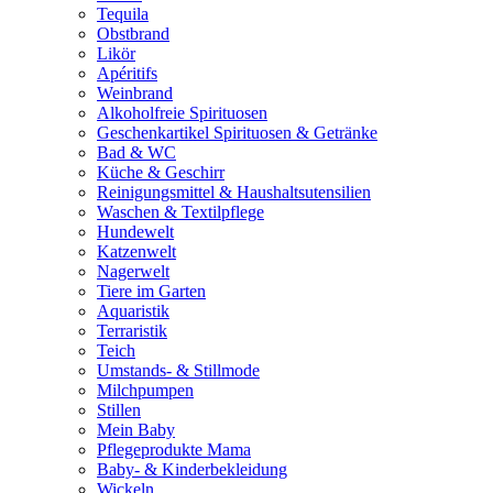
Tequila
Obstbrand
Likör
Apéritifs
Weinbrand
Alkoholfreie Spirituosen
Geschenkartikel Spirituosen & Getränke
Bad & WC
Küche & Geschirr
Reinigungsmittel & Haushaltsutensilien
Waschen & Textilpflege
Hundewelt
Katzenwelt
Nagerwelt
Tiere im Garten
Aquaristik
Terraristik
Teich
Umstands- & Stillmode
Milchpumpen
Stillen
Mein Baby
Pflegeprodukte Mama
Baby- & Kinderbekleidung
Wickeln