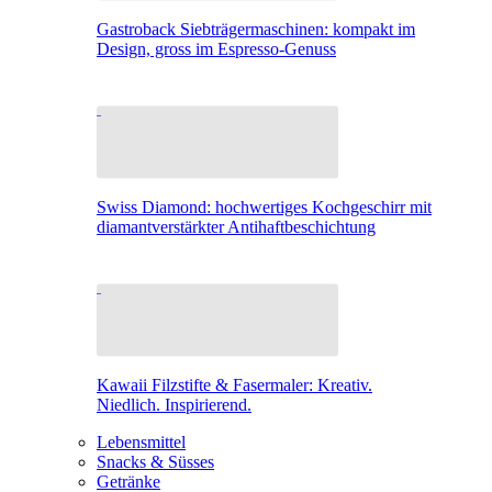
Gastroback Siebträgermaschinen: kompakt im
Design, gross im Espresso-Genuss
Swiss Diamond: hochwertiges Kochgeschirr mit
diamantverstärkter Antihaftbeschichtung
Kawaii Filzstifte & Fasermaler: Kreativ.
Niedlich. Inspirierend.
Lebensmittel
Snacks & Süsses
Getränke