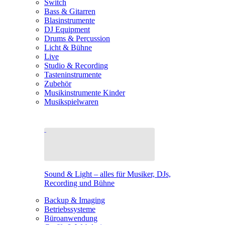
Switch
Bass & Gitarren
Blasinstrumente
DJ Equipment
Drums & Percussion
Licht & Bühne
Live
Studio & Recording
Tasteninstrumente
Zubehör
Musikinstrumente Kinder
Musikspielwaren
Sound & Light – alles für Musiker, DJs,
Recording und Bühne
Backup & Imaging
Betriebssysteme
Büroanwendung