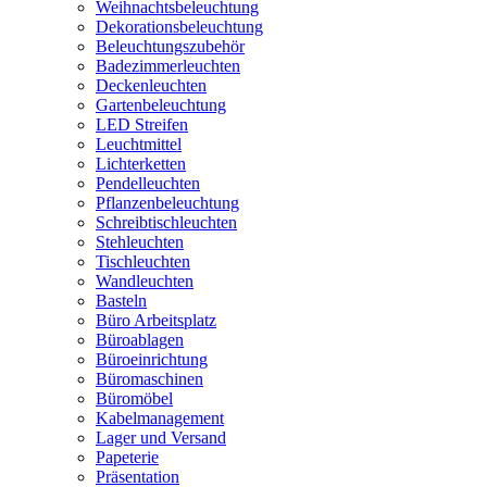
Weihnachtsbeleuchtung
Dekorationsbeleuchtung
Beleuchtungszubehör
Badezimmerleuchten
Deckenleuchten
Gartenbeleuchtung
LED Streifen
Leuchtmittel
Lichterketten
Pendelleuchten
Pflanzenbeleuchtung
Schreibtischleuchten
Stehleuchten
Tischleuchten
Wandleuchten
Basteln
Büro Arbeitsplatz
Büroablagen
Büroeinrichtung
Büromaschinen
Büromöbel
Kabelmanagement
Lager und Versand
Papeterie
Präsentation