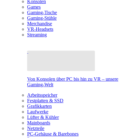
Konsolen
Games
Gaming-Tische
Gaming-Stühle
Merchandise
VR-Headsets
Streaming
Von Konsolen über PC bis hin zu VR – unsere
Gaming-Welt
Arbeitsspeicher
Festplatten & SSD
Grafikkarten
Laufwerke
Lüfter & Kühler
Mainboards
Netzteile
PC-Gehäuse & Barebones