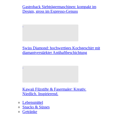
Gastroback Siebträgermaschinen: kompakt im
Design, gross im Espresso-Genuss
Swiss Diamond: hochwertiges Kochgeschirr mit
diamantverstärkter Antihaftbeschichtung
Kawaii Filzstifte & Fasermaler: Kreativ.
Niedlich. Inspirierend.
Lebensmittel
Snacks & Süsses
Getränke