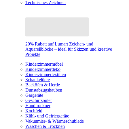
Technisches Zeichnen
20% Rabatt auf Lumart Zeichen- und
Aquarellblöcke – ideal für Skizzen und kreative
Projekte
Kinderzimmermöbel
Kinderzimmerdeko
Kinderzimmertextilien
Schaukeltiere
Backöfen & Herde
Dunstabzugshauben
Gargeräte
Geschirrspüler
Handtrockner
Kochfeld
Kühl- und Gefriergeräte
Vakuumier- & Wärmeschublade
Waschen & Trocknen