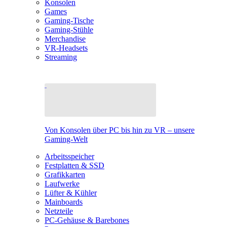
Konsolen
Games
Gaming-Tische
Gaming-Stühle
Merchandise
VR-Headsets
Streaming
Von Konsolen über PC bis hin zu VR – unsere
Gaming-Welt
Arbeitsspeicher
Festplatten & SSD
Grafikkarten
Laufwerke
Lüfter & Kühler
Mainboards
Netzteile
PC-Gehäuse & Barebones