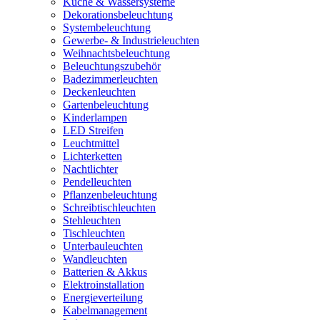
Küche & Wassersysteme
Dekorationsbeleuchtung
Systembeleuchtung
Gewerbe- & Industrieleuchten
Weihnachtsbeleuchtung
Beleuchtungszubehör
Badezimmerleuchten
Deckenleuchten
Gartenbeleuchtung
Kinderlampen
LED Streifen
Leuchtmittel
Lichterketten
Nachtlichter
Pendelleuchten
Pflanzenbeleuchtung
Schreibtischleuchten
Stehleuchten
Tischleuchten
Unterbauleuchten
Wandleuchten
Batterien & Akkus
Elektroinstallation
Energieverteilung
Kabelmanagement