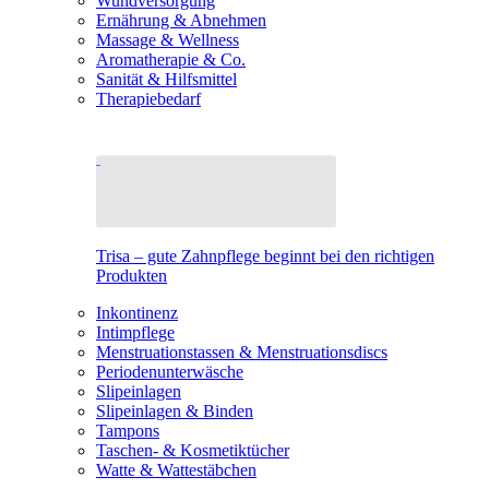
Wundversorgung
Ernährung & Abnehmen
Massage & Wellness
Aromatherapie & Co.
Sanität & Hilfsmittel
Therapiebedarf
Trisa – gute Zahnpflege beginnt bei den richtigen
Produkten
Inkontinenz
Intimpflege
Menstruationstassen & Menstruationsdiscs
Periodenunterwäsche
Slipeinlagen
Slipeinlagen & Binden
Tampons
Taschen- & Kosmetiktücher
Watte & Wattestäbchen