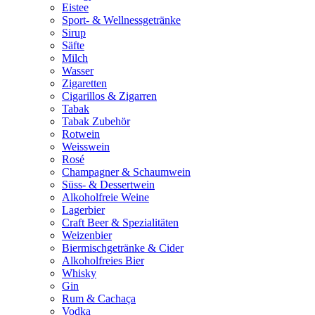
Eistee
Sport- & Wellnessgetränke
Sirup
Säfte
Milch
Wasser
Zigaretten
Cigarillos & Zigarren
Tabak
Tabak Zubehör
Rotwein
Weisswein
Rosé
Champagner & Schaumwein
Süss- & Dessertwein
Alkoholfreie Weine
Lagerbier
Craft Beer & Spezialitäten
Weizenbier
Biermischgetränke & Cider
Alkoholfreies Bier
Whisky
Gin
Rum & Cachaça
Vodka