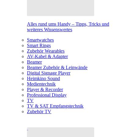
Alles rund ums Handy – Tipps, Tricks und
weiteres Wissenswertes
Smartwatches
Smart Rings
Zubehör Wearables
AV-Kabel & Adapter
Beamer
Beamer Zubehör & Leinwände
Digital Signage Player
Heimkino Sound
Medientechnik
Player & Recorder
Professional Display
TV
TV & SAT Empfangstechnik
Zubehör TV