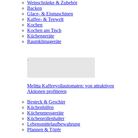
Weinschränke & Zubehör
Backen
Glace- & Eismaschinen
Kaffee- & Teewelt
Kochen
Kochen am Tisch
Küchengeräte
Raumklimageräte
Melitta Kaffeevollautomaten: von attraktiven
Aktionen profitieren
Besteck & Geschirr
Küchenhilfen
Küchenmessgeräte
Küchenrollenhalter
Lebensmittelaufbewahrung
Pfannen & Töpfe