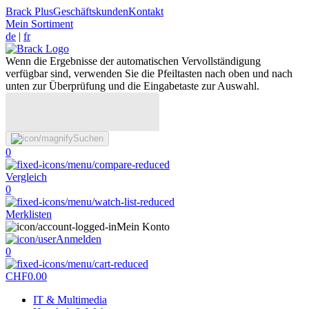
Brack Plus
Geschäftskunden
Kontakt
Mein Sortiment
de
|
fr
Wenn die Ergebnisse der automatischen Vervollständigung
verfügbar sind, verwenden Sie die Pfeiltasten nach oben und nach
unten zur Überprüfung und die Eingabetaste zur Auswahl.
Suchen
0
Vergleich
0
Merklisten
Mein Konto
Anmelden
0
CHF
0.00
IT & Multimedia