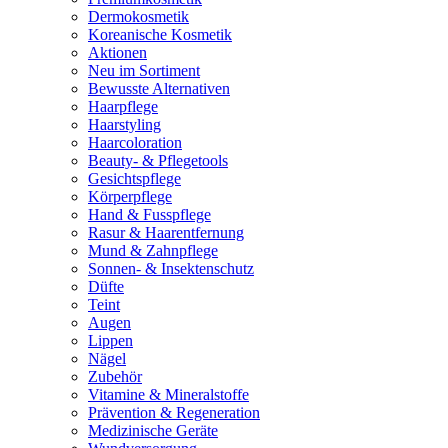
Dermokosmetik
Koreanische Kosmetik
Aktionen
Neu im Sortiment
Bewusste Alternativen
Haarpflege
Haarstyling
Haarcoloration
Beauty- & Pflegetools
Gesichtspflege
Körperpflege
Hand & Fusspflege
Rasur & Haarentfernung
Mund & Zahnpflege
Sonnen- & Insektenschutz
Düfte
Teint
Augen
Lippen
Nägel
Zubehör
Vitamine & Mineralstoffe
Prävention & Regeneration
Medizinische Geräte