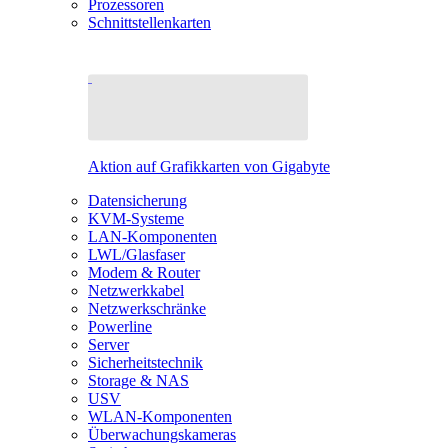
Prozessoren
Schnittstellenkarten
Aktion auf Grafikkarten von Gigabyte
Datensicherung
KVM-Systeme
LAN-Komponenten
LWL/Glasfaser
Modem & Router
Netzwerkkabel
Netzwerkschränke
Powerline
Server
Sicherheitstechnik
Storage & NAS
USV
WLAN-Komponenten
Überwachungskameras