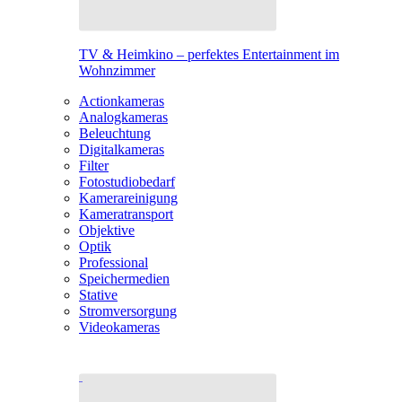
TV & Heimkino – perfektes Entertainment im
Wohnzimmer
Actionkameras
Analogkameras
Beleuchtung
Digitalkameras
Filter
Fotostudiobedarf
Kamerareinigung
Kameratransport
Objektive
Optik
Professional
Speichermedien
Stative
Stromversorgung
Videokameras