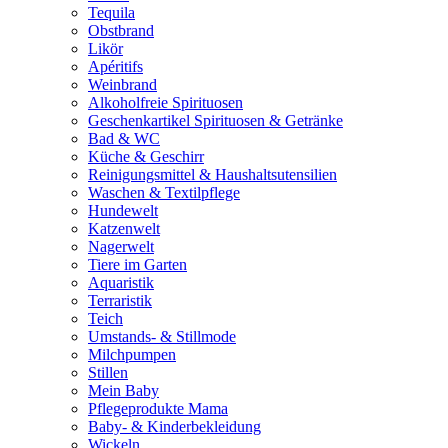
Tequila
Obstbrand
Likör
Apéritifs
Weinbrand
Alkoholfreie Spirituosen
Geschenkartikel Spirituosen & Getränke
Bad & WC
Küche & Geschirr
Reinigungsmittel & Haushaltsutensilien
Waschen & Textilpflege
Hundewelt
Katzenwelt
Nagerwelt
Tiere im Garten
Aquaristik
Terraristik
Teich
Umstands- & Stillmode
Milchpumpen
Stillen
Mein Baby
Pflegeprodukte Mama
Baby- & Kinderbekleidung
Wickeln