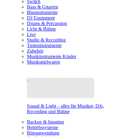
Switch
Bass & Gitarren
Blasinstrumente
DJ Equipment
Drums & Percussion
Licht & Bühne
Live
Studio & Recording
Tasteninstrumente
Zubehör
Musikinstrumente Kinder
Musikspielwaren
Sound & Light – alles für Musiker, DJs,
Recording und Bühne
Backup & Imaging
Betriebssysteme
Büroanwendung