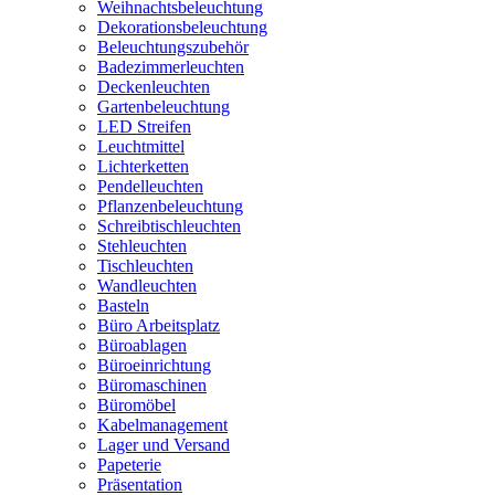
Weihnachtsbeleuchtung
Dekorationsbeleuchtung
Beleuchtungszubehör
Badezimmerleuchten
Deckenleuchten
Gartenbeleuchtung
LED Streifen
Leuchtmittel
Lichterketten
Pendelleuchten
Pflanzenbeleuchtung
Schreibtischleuchten
Stehleuchten
Tischleuchten
Wandleuchten
Basteln
Büro Arbeitsplatz
Büroablagen
Büroeinrichtung
Büromaschinen
Büromöbel
Kabelmanagement
Lager und Versand
Papeterie
Präsentation