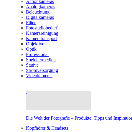
Actionkameras
Analogkameras
Beleuchtung
Digitalkameras
Filter
Fotostudiobedarf
Kamerareinigung
Kameratransport
Objektive
Optik
Professional
Speichermedien
Stative
Stromversorgung
Videokameras
Die Welt der Fotografie – Produkte, Tipps und Inspiratio
Kopfhörer & Headsets