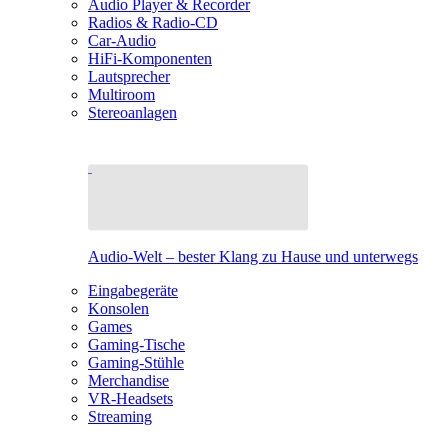
Audio Player & Recorder
Radios & Radio-CD
Car-Audio
HiFi-Komponenten
Lautsprecher
Multiroom
Stereoanlagen
Audio-Welt – bester Klang zu Hause und unterwegs
Eingabegeräte
Konsolen
Games
Gaming-Tische
Gaming-Stühle
Merchandise
VR-Headsets
Streaming