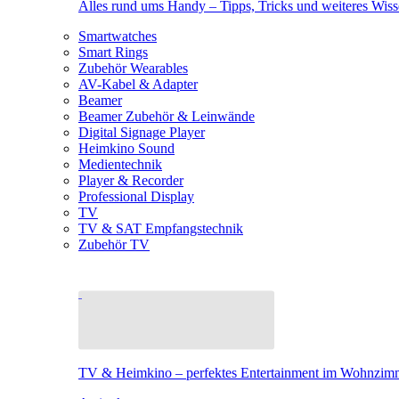
Alles rund ums Handy – Tipps, Tricks und weiteres Wis
Smartwatches
Smart Rings
Zubehör Wearables
AV-Kabel & Adapter
Beamer
Beamer Zubehör & Leinwände
Digital Signage Player
Heimkino Sound
Medientechnik
Player & Recorder
Professional Display
TV
TV & SAT Empfangstechnik
Zubehör TV
TV & Heimkino – perfektes Entertainment im Wohnzim