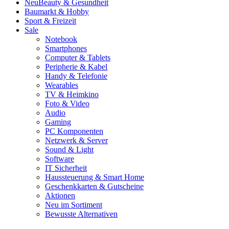
Neu
Beauty & Gesundheit
Baumarkt & Hobby
Sport & Freizeit
Sale
Notebook
Smartphones
Computer & Tablets
Peripherie & Kabel
Handy & Telefonie
Wearables
TV & Heimkino
Foto & Video
Audio
Gaming
PC Komponenten
Netzwerk & Server
Sound & Light
Software
IT Sicherheit
Haussteuerung & Smart Home
Geschenkkarten & Gutscheine
Aktionen
Neu im Sortiment
Bewusste Alternativen