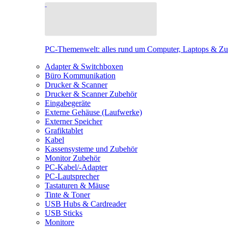
PC-Themenwelt: alles rund um Computer, Laptops & Z
Adapter & Switchboxen
Büro Kommunikation
Drucker & Scanner
Drucker & Scanner Zubehör
Eingabegeräte
Externe Gehäuse (Laufwerke)
Externer Speicher
Grafiktablet
Kabel
Kassensysteme und Zubehör
Monitor Zubehör
PC-Kabel/-Adapter
PC-Lautsprecher
Tastaturen & Mäuse
Tinte & Toner
USB Hubs & Cardreader
USB Sticks
Monitore