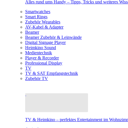
Alles rund ums Handy – Tipps, Tricks und weiteres Wis
Smartwatches
Smart Rings
Zubehör Wearables
AV-Kabel & Adapter
Beamer
Beamer Zubehör & Leinwände
Digital Signage Player
Heimkino Sound
Medientechnik
Player & Recorder
Professional Display
TV
TV & SAT Empfangstechnik
Zubehör TV
TV & Heimkino – perfektes Entertainment im Wohnzim