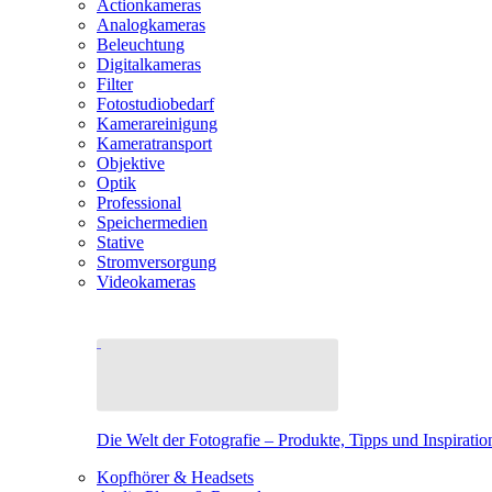
Actionkameras
Analogkameras
Beleuchtung
Digitalkameras
Filter
Fotostudiobedarf
Kamerareinigung
Kameratransport
Objektive
Optik
Professional
Speichermedien
Stative
Stromversorgung
Videokameras
Die Welt der Fotografie – Produkte, Tipps und Inspiratio
Kopfhörer & Headsets