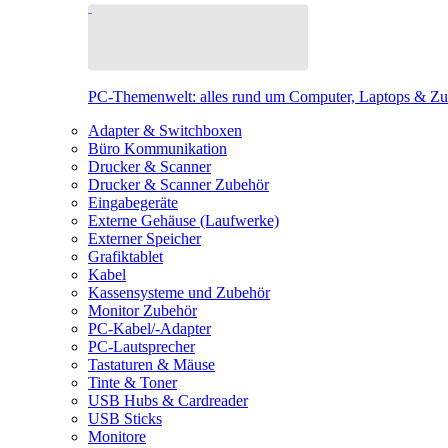
PC-Themenwelt: alles rund um Computer, Laptops & Z
Adapter & Switchboxen
Büro Kommunikation
Drucker & Scanner
Drucker & Scanner Zubehör
Eingabegeräte
Externe Gehäuse (Laufwerke)
Externer Speicher
Grafiktablet
Kabel
Kassensysteme und Zubehör
Monitor Zubehör
PC-Kabel/-Adapter
PC-Lautsprecher
Tastaturen & Mäuse
Tinte & Toner
USB Hubs & Cardreader
USB Sticks
Monitore