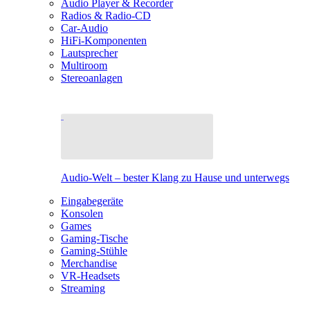
Audio Player & Recorder
Radios & Radio-CD
Car-Audio
HiFi-Komponenten
Lautsprecher
Multiroom
Stereoanlagen
Audio-Welt – bester Klang zu Hause und unterwegs
Eingabegeräte
Konsolen
Games
Gaming-Tische
Gaming-Stühle
Merchandise
VR-Headsets
Streaming