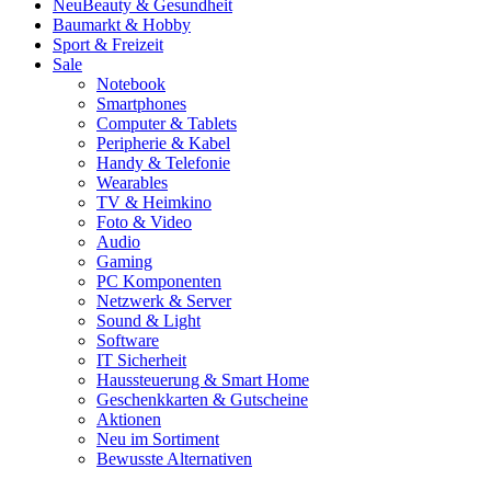
Neu
Beauty & Gesundheit
Baumarkt & Hobby
Sport & Freizeit
Sale
Notebook
Smartphones
Computer & Tablets
Peripherie & Kabel
Handy & Telefonie
Wearables
TV & Heimkino
Foto & Video
Audio
Gaming
PC Komponenten
Netzwerk & Server
Sound & Light
Software
IT Sicherheit
Haussteuerung & Smart Home
Geschenkkarten & Gutscheine
Aktionen
Neu im Sortiment
Bewusste Alternativen