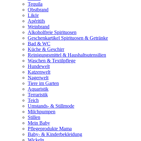
Tequila
Obstbrand
Likör
Apéritifs
Weinbrand
Alkoholfreie Spirituosen
Geschenkartikel Spirituosen & Getränke
Bad & WC
Küche & Geschirr
Reinigungsmittel & Haushaltsutensilien
Waschen & Textilpflege
Hundewelt
Katzenwelt
Nagerwelt
Tiere im Garten
Aquaristik
Terraristik
Teich
Umstands- & Stillmode
Milchpumpen
Stillen
Mein Baby
Pflegeprodukte Mama
Baby- & Kinderbekleidung
Wickeln