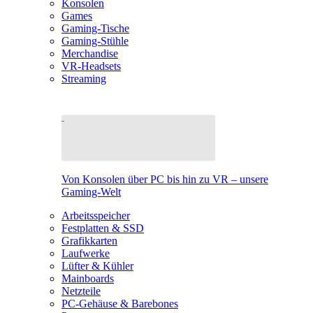
Konsolen
Games
Gaming-Tische
Gaming-Stühle
Merchandise
VR-Headsets
Streaming
Von Konsolen über PC bis hin zu VR – unsere
Gaming-Welt
Arbeitsspeicher
Festplatten & SSD
Grafikkarten
Laufwerke
Lüfter & Kühler
Mainboards
Netzteile
PC-Gehäuse & Barebones