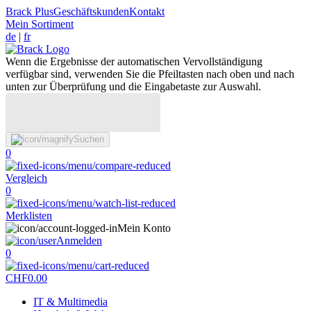
Brack Plus
Geschäftskunden
Kontakt
Mein Sortiment
de
|
fr
Wenn die Ergebnisse der automatischen Vervollständigung
verfügbar sind, verwenden Sie die Pfeiltasten nach oben und nach
unten zur Überprüfung und die Eingabetaste zur Auswahl.
Suchen
0
Vergleich
0
Merklisten
Mein Konto
Anmelden
0
CHF
0.00
IT & Multimedia