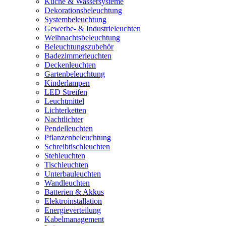
Küche & Wassersysteme
Dekorationsbeleuchtung
Systembeleuchtung
Gewerbe- & Industrieleuchten
Weihnachtsbeleuchtung
Beleuchtungszubehör
Badezimmerleuchten
Deckenleuchten
Gartenbeleuchtung
Kinderlampen
LED Streifen
Leuchtmittel
Lichterketten
Nachtlichter
Pendelleuchten
Pflanzenbeleuchtung
Schreibtischleuchten
Stehleuchten
Tischleuchten
Unterbauleuchten
Wandleuchten
Batterien & Akkus
Elektroinstallation
Energieverteilung
Kabelmanagement