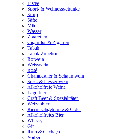
Eistee
Sport- & Wellnessgetränke
Sirup
Säfte
Milch
Wasser
Zigaretten
Cigarillos & Zigarren
Tabak
Tabak Zubehör
Rotwein
Weisswein
Rosé
Champagner & Schaumwein
Süss- & Dessertwein
Alkoholfreie Weine
Lagerbier
Craft Beer & Spezialitäten
Weizenbier
Biermischgetränke & Cider
Alkoholfreies Bier
Whisky
Gin
Rum & Cachaça
Vodka