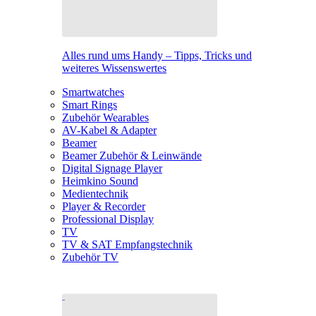
Alles rund ums Handy – Tipps, Tricks und
weiteres Wissenswertes
Smartwatches
Smart Rings
Zubehör Wearables
AV-Kabel & Adapter
Beamer
Beamer Zubehör & Leinwände
Digital Signage Player
Heimkino Sound
Medientechnik
Player & Recorder
Professional Display
TV
TV & SAT Empfangstechnik
Zubehör TV