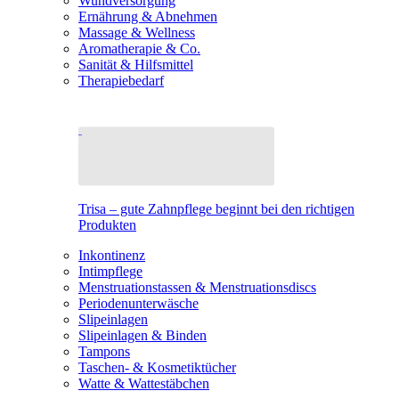
Wundversorgung
Ernährung & Abnehmen
Massage & Wellness
Aromatherapie & Co.
Sanität & Hilfsmittel
Therapiebedarf
Trisa – gute Zahnpflege beginnt bei den richtigen
Produkten
Inkontinenz
Intimpflege
Menstruationstassen & Menstruationsdiscs
Periodenunterwäsche
Slipeinlagen
Slipeinlagen & Binden
Tampons
Taschen- & Kosmetiktücher
Watte & Wattestäbchen