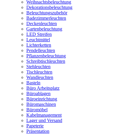
Weihnachtsbeleuchtung
Dekorationsbeleuchtung
Beleuchtungszubehör
Badezimmerleuchten
Deckenleuchten
Gartenbeleuchtung
LED Streifen
Leuchtmittel
Lichterketten
Pendelleuchten
Pflanzenbeleuchtung
Schreibtischleuchten
Stehleuchten
Tischleuchten
Wandleuchten
Basteln
Büro Arbeitsplatz
Büroablagen
Büroeinrichtung
Büromaschinen
Büromöbel
Kabelmanagement
Lager und Versand
Papeterie
Präsentation