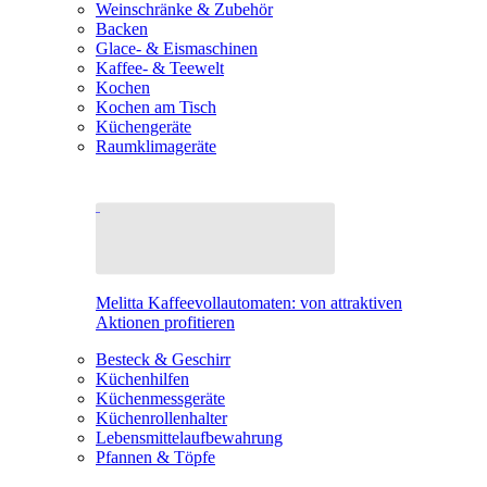
Weinschränke & Zubehör
Backen
Glace- & Eismaschinen
Kaffee- & Teewelt
Kochen
Kochen am Tisch
Küchengeräte
Raumklimageräte
Melitta Kaffeevollautomaten: von attraktiven
Aktionen profitieren
Besteck & Geschirr
Küchenhilfen
Küchenmessgeräte
Küchenrollenhalter
Lebensmittelaufbewahrung
Pfannen & Töpfe