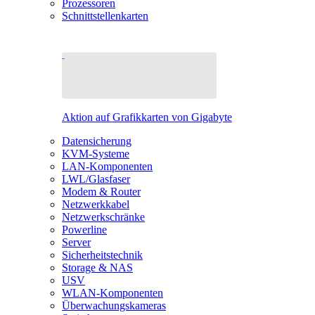
Prozessoren
Schnittstellenkarten
Aktion auf Grafikkarten von Gigabyte
Datensicherung
KVM-Systeme
LAN-Komponenten
LWL/Glasfaser
Modem & Router
Netzwerkkabel
Netzwerkschränke
Powerline
Server
Sicherheitstechnik
Storage & NAS
USV
WLAN-Komponenten
Überwachungskameras