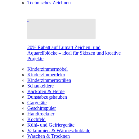
Technisches Zeichnen
20% Rabatt auf Lumart Zeichen- und
Aquarellblöcke – ideal für Skizzen und kreative
Projekte
Kinderzimmermöbel
Kinderzimmerdeko
Kinderzimmertextilien
Schaukeltiere
Backöfen & Herde
Dunstabzugshauben
Gargeräte
Geschirrspüler
Handtrockner
Kochfeld
Kühl- und Gefriergeräte
Vakuumier- & Wärmeschublade
Waschen & Trocknen