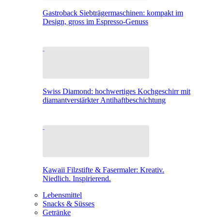
Gastroback Siebträgermaschinen: kompakt im
Design, gross im Espresso-Genuss
Swiss Diamond: hochwertiges Kochgeschirr mit
diamantverstärkter Antihaftbeschichtung
Kawaii Filzstifte & Fasermaler: Kreativ.
Niedlich. Inspirierend.
Lebensmittel
Snacks & Süsses
Getränke