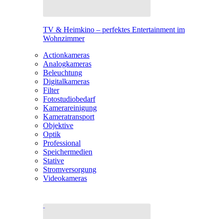
TV & Heimkino – perfektes Entertainment im
Wohnzimmer
Actionkameras
Analogkameras
Beleuchtung
Digitalkameras
Filter
Fotostudiobedarf
Kamerareinigung
Kameratransport
Objektive
Optik
Professional
Speichermedien
Stative
Stromversorgung
Videokameras