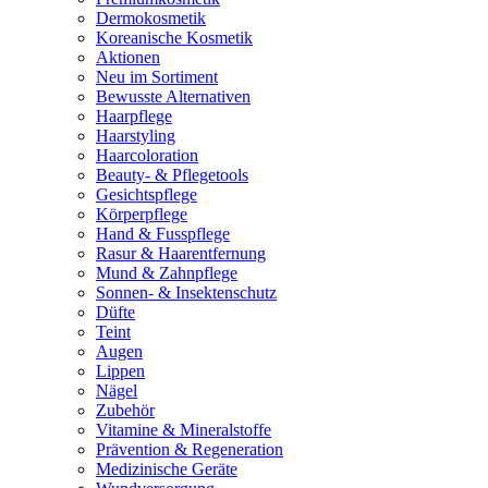
Dermokosmetik
Koreanische Kosmetik
Aktionen
Neu im Sortiment
Bewusste Alternativen
Haarpflege
Haarstyling
Haarcoloration
Beauty- & Pflegetools
Gesichtspflege
Körperpflege
Hand & Fusspflege
Rasur & Haarentfernung
Mund & Zahnpflege
Sonnen- & Insektenschutz
Düfte
Teint
Augen
Lippen
Nägel
Zubehör
Vitamine & Mineralstoffe
Prävention & Regeneration
Medizinische Geräte