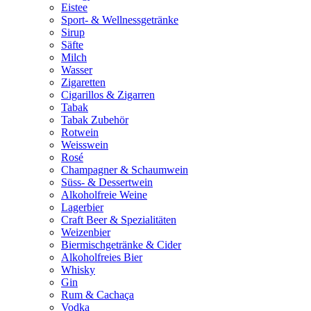
Eistee
Sport- & Wellnessgetränke
Sirup
Säfte
Milch
Wasser
Zigaretten
Cigarillos & Zigarren
Tabak
Tabak Zubehör
Rotwein
Weisswein
Rosé
Champagner & Schaumwein
Süss- & Dessertwein
Alkoholfreie Weine
Lagerbier
Craft Beer & Spezialitäten
Weizenbier
Biermischgetränke & Cider
Alkoholfreies Bier
Whisky
Gin
Rum & Cachaça
Vodka