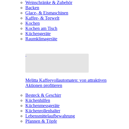
Weinschränke & Zubehör
Backen
Glace- & Eismaschinen
Kaffee- & Teewelt
Kochen
Kochen am Tisch
Küchengeräte
Raumklimageräte
Melitta Kaffeevollautomaten: von attraktiven
Aktionen profitieren
Besteck & Geschirr
Küchenhilfen
Küchenmessgeräte
Küchenrollenhalter
Lebensmittelaufbewahrung
Pfannen & Töpfe