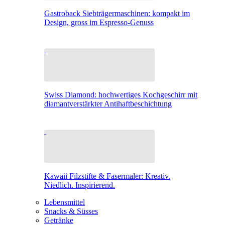
Gastroback Siebträgermaschinen: kompakt im
Design, gross im Espresso-Genuss
Swiss Diamond: hochwertiges Kochgeschirr mit
diamantverstärkter Antihaftbeschichtung
Kawaii Filzstifte & Fasermaler: Kreativ.
Niedlich. Inspirierend.
Lebensmittel
Snacks & Süsses
Getränke