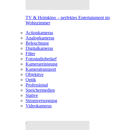
TV & Heimkino – perfektes Entertainment im
Wohnzimmer
Actionkameras
Analogkameras
Beleuchtung
Digitalkameras
Filter
Fotostudiobedarf
Kamerareinigung
Kameratransport
Objektive
Optik
Professional
Speichermedien
Stative
Stromversorgung
Videokameras