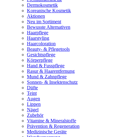
Dermokosmetik
Koreanische Kosmetik
Aktionen
Neu im Sortiment
Bewusste Alternativen
Haarpflege
Haarstyling
Haarcoloration
Beauty- & Pflegetools
Gesichtspflege
Körperpflege
Hand & Fusspflege
Rasur & Haarentfernung
Mund & Zahnpflege
Sonnen- & Insektenschutz
Düfte
Teint
Augen
Lippen
Nägel
Zubehör
Vitamine & Mineralstoffe
Prävention & Regeneration
Medizinische Geräte