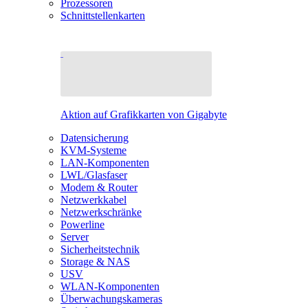
Prozessoren
Schnittstellenkarten
Aktion auf Grafikkarten von Gigabyte
Datensicherung
KVM-Systeme
LAN-Komponenten
LWL/Glasfaser
Modem & Router
Netzwerkkabel
Netzwerkschränke
Powerline
Server
Sicherheitstechnik
Storage & NAS
USV
WLAN-Komponenten
Überwachungskameras