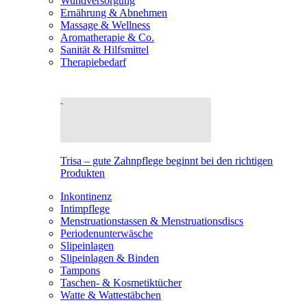
Wundversorgung
Ernährung & Abnehmen
Massage & Wellness
Aromatherapie & Co.
Sanität & Hilfsmittel
Therapiebedarf
Trisa – gute Zahnpflege beginnt bei den richtigen
Produkten
Inkontinenz
Intimpflege
Menstruationstassen & Menstruationsdiscs
Periodenunterwäsche
Slipeinlagen
Slipeinlagen & Binden
Tampons
Taschen- & Kosmetiktücher
Watte & Wattestäbchen