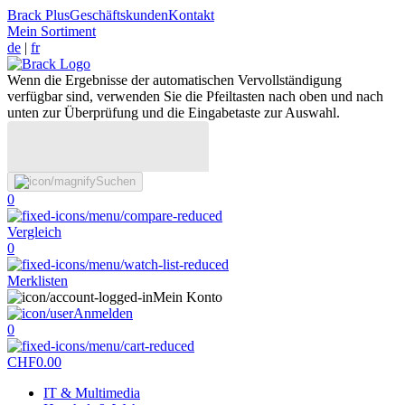
Brack Plus
Geschäftskunden
Kontakt
Mein Sortiment
de
|
fr
Wenn die Ergebnisse der automatischen Vervollständigung
verfügbar sind, verwenden Sie die Pfeiltasten nach oben und nach
unten zur Überprüfung und die Eingabetaste zur Auswahl.
Suchen
0
Vergleich
0
Merklisten
Mein Konto
Anmelden
0
CHF
0.00
IT & Multimedia