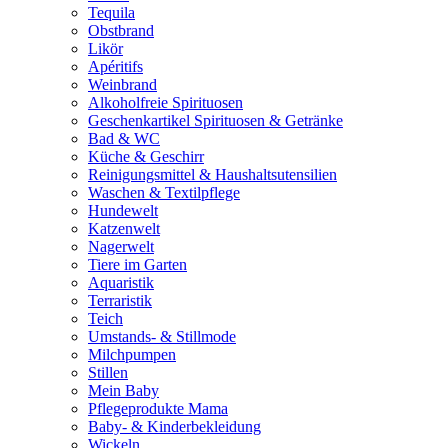
Tequila
Obstbrand
Likör
Apéritifs
Weinbrand
Alkoholfreie Spirituosen
Geschenkartikel Spirituosen & Getränke
Bad & WC
Küche & Geschirr
Reinigungsmittel & Haushaltsutensilien
Waschen & Textilpflege
Hundewelt
Katzenwelt
Nagerwelt
Tiere im Garten
Aquaristik
Terraristik
Teich
Umstands- & Stillmode
Milchpumpen
Stillen
Mein Baby
Pflegeprodukte Mama
Baby- & Kinderbekleidung
Wickeln