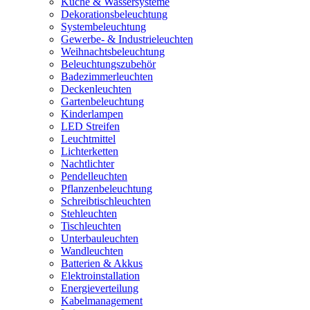
Küche & Wassersysteme
Dekorationsbeleuchtung
Systembeleuchtung
Gewerbe- & Industrieleuchten
Weihnachtsbeleuchtung
Beleuchtungszubehör
Badezimmerleuchten
Deckenleuchten
Gartenbeleuchtung
Kinderlampen
LED Streifen
Leuchtmittel
Lichterketten
Nachtlichter
Pendelleuchten
Pflanzenbeleuchtung
Schreibtischleuchten
Stehleuchten
Tischleuchten
Unterbauleuchten
Wandleuchten
Batterien & Akkus
Elektroinstallation
Energieverteilung
Kabelmanagement