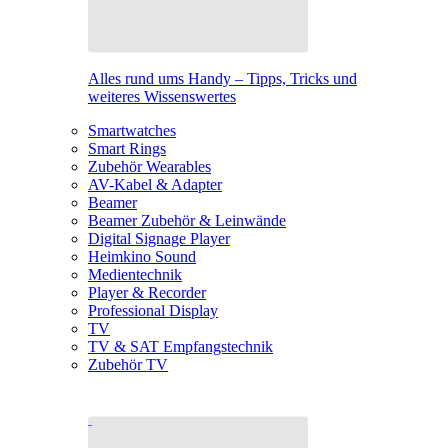
Alles rund ums Handy – Tipps, Tricks und
weiteres Wissenswertes
Smartwatches
Smart Rings
Zubehör Wearables
AV-Kabel & Adapter
Beamer
Beamer Zubehör & Leinwände
Digital Signage Player
Heimkino Sound
Medientechnik
Player & Recorder
Professional Display
TV
TV & SAT Empfangstechnik
Zubehör TV