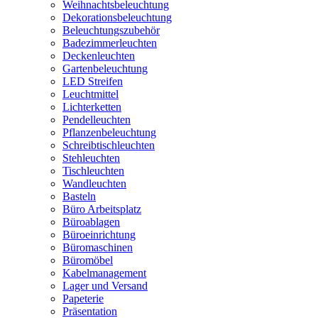
Weihnachtsbeleuchtung
Dekorationsbeleuchtung
Beleuchtungszubehör
Badezimmerleuchten
Deckenleuchten
Gartenbeleuchtung
LED Streifen
Leuchtmittel
Lichterketten
Pendelleuchten
Pflanzenbeleuchtung
Schreibtischleuchten
Stehleuchten
Tischleuchten
Wandleuchten
Basteln
Büro Arbeitsplatz
Büroablagen
Büroeinrichtung
Büromaschinen
Büromöbel
Kabelmanagement
Lager und Versand
Papeterie
Präsentation