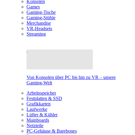
Konsolen
Games
Gaming-Tische
Gaming-Stühle
Merchandise
VR-Headsets
Streaming
Von Konsolen über PC bis hin zu VR – unsere
Gaming-Welt
Arbeitsspeicher
Festplatten & SSD
Grafikkarten
Laufwerke
Lüfter & Kühler
Mainboards
Netzteile
PC-Gehäuse & Barebones