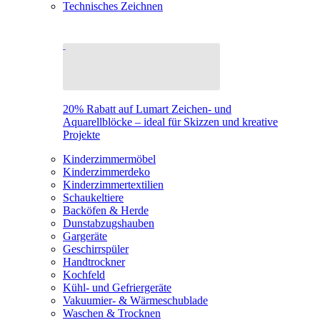
Technisches Zeichnen
20% Rabatt auf Lumart Zeichen- und
Aquarellblöcke – ideal für Skizzen und kreative
Projekte
Kinderzimmermöbel
Kinderzimmerdeko
Kinderzimmertextilien
Schaukeltiere
Backöfen & Herde
Dunstabzugshauben
Gargeräte
Geschirrspüler
Handtrockner
Kochfeld
Kühl- und Gefriergeräte
Vakuumier- & Wärmeschublade
Waschen & Trocknen