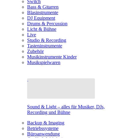
Switch
Bass & Gitarren
Blasinstrumente
DJ Equipment
Drums & Percussion
Licht & Bühne
Live
Studio & Recording
Tasteninstrumente
Zubehör
Musikinstrumente Kinder
Musikspielwaren
Sound & Light – alles für Musiker, DJs,
Recording und Bühne
Backup & Imaging
Betriebssysteme
Büroanwendung