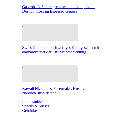
Gastroback Siebträgermaschinen: kompakt im
Design, gross im Espresso-Genuss
Swiss Diamond: hochwertiges Kochgeschirr mit
diamantverstärkter Antihaftbeschichtung
Kawaii Filzstifte & Fasermaler: Kreativ.
Niedlich. Inspirierend.
Lebensmittel
Snacks & Süsses
Getränke