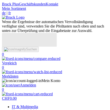
Brack Plus
Geschäftskunden
Kontakt
Mein Sortiment
de
|
fr
Wenn die Ergebnisse der automatischen Vervollständigung
verfügbar sind, verwenden Sie die Pfeiltasten nach oben und nach
unten zur Überprüfung und die Eingabetaste zur Auswahl.
Suchen
0
Vergleich
0
Merklisten
Mein Konto
Anmelden
0
CHF
0.00
IT & Multimedia