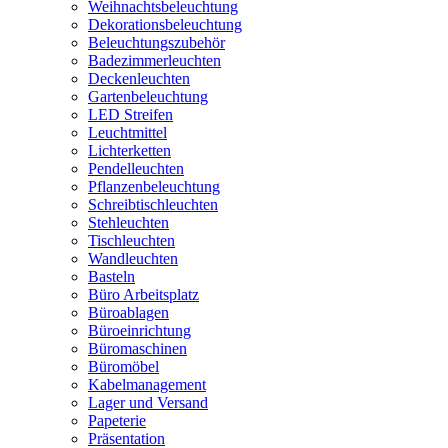
Weihnachtsbeleuchtung
Dekorationsbeleuchtung
Beleuchtungszubehör
Badezimmerleuchten
Deckenleuchten
Gartenbeleuchtung
LED Streifen
Leuchtmittel
Lichterketten
Pendelleuchten
Pflanzenbeleuchtung
Schreibtischleuchten
Stehleuchten
Tischleuchten
Wandleuchten
Basteln
Büro Arbeitsplatz
Büroablagen
Büroeinrichtung
Büromaschinen
Büromöbel
Kabelmanagement
Lager und Versand
Papeterie
Präsentation