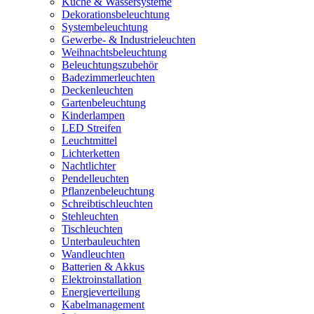
Küche & Wassersysteme
Dekorationsbeleuchtung
Systembeleuchtung
Gewerbe- & Industrieleuchten
Weihnachtsbeleuchtung
Beleuchtungszubehör
Badezimmerleuchten
Deckenleuchten
Gartenbeleuchtung
Kinderlampen
LED Streifen
Leuchtmittel
Lichterketten
Nachtlichter
Pendelleuchten
Pflanzenbeleuchtung
Schreibtischleuchten
Stehleuchten
Tischleuchten
Unterbauleuchten
Wandleuchten
Batterien & Akkus
Elektroinstallation
Energieverteilung
Kabelmanagement