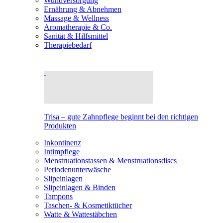
Wundversorgung
Ernährung & Abnehmen
Massage & Wellness
Aromatherapie & Co.
Sanität & Hilfsmittel
Therapiebedarf
Trisa – gute Zahnpflege beginnt bei den richtigen
Produkten
Inkontinenz
Intimpflege
Menstruationstassen & Menstruationsdiscs
Periodenunterwäsche
Slipeinlagen
Slipeinlagen & Binden
Tampons
Taschen- & Kosmetiktücher
Watte & Wattestäbchen