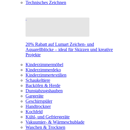
Technisches Zeichnen
20% Rabatt auf Lumart Zeichen- und
Aquarellblöcke – ideal für Skizzen und kreative
Projekte
Kinderzimmermöbel
Kinderzimmerdeko
Kinderzimmertextilien
Schaukeltiere
Backöfen & Herde
Dunstabzugshauben
Gargeräte
Geschirrspüler
Handtrockner
Kochfeld
Kühl- und Gefriergeräte
Vakuumier- & Wärmeschublade
Waschen & Trocknen