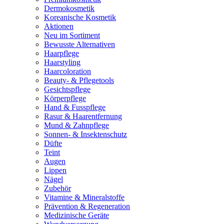
Dermokosmetik
Koreanische Kosmetik
Aktionen
Neu im Sortiment
Bewusste Alternativen
Haarpflege
Haarstyling
Haarcoloration
Beauty- & Pflegetools
Gesichtspflege
Körperpflege
Hand & Fusspflege
Rasur & Haarentfernung
Mund & Zahnpflege
Sonnen- & Insektenschutz
Düfte
Teint
Augen
Lippen
Nägel
Zubehör
Vitamine & Mineralstoffe
Prävention & Regeneration
Medizinische Geräte