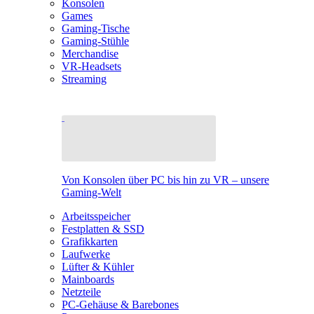
Konsolen
Games
Gaming-Tische
Gaming-Stühle
Merchandise
VR-Headsets
Streaming
Von Konsolen über PC bis hin zu VR – unsere
Gaming-Welt
Arbeitsspeicher
Festplatten & SSD
Grafikkarten
Laufwerke
Lüfter & Kühler
Mainboards
Netzteile
PC-Gehäuse & Barebones