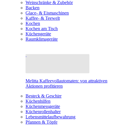
Weinschränke & Zubehör
Backen
Glace- & Eismaschinen
Kaffee- & Teewelt
Kochen
Kochen am Tisch
Küchengeräte
Raumklimageräte
Melitta Kaffeevollautomaten: von attraktiven
Aktionen profitieren
Besteck & Geschirr
Küchenhilfen
Küchenmessgeräte
Küchenrollenhalter
Lebensmittelaufbewahrung
Pfannen & Töpfe