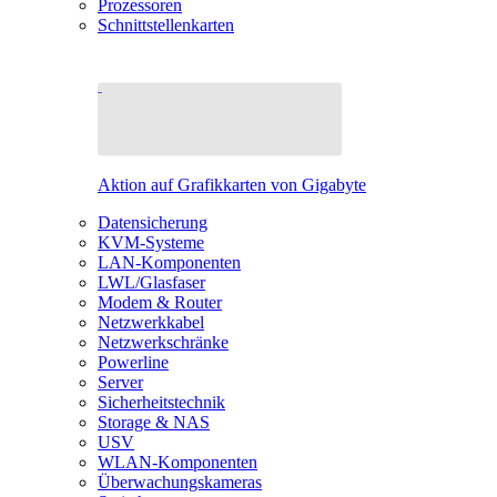
Prozessoren
Schnittstellenkarten
Aktion auf Grafikkarten von Gigabyte
Datensicherung
KVM-Systeme
LAN-Komponenten
LWL/Glasfaser
Modem & Router
Netzwerkkabel
Netzwerkschränke
Powerline
Server
Sicherheitstechnik
Storage & NAS
USV
WLAN-Komponenten
Überwachungskameras