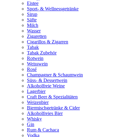
Eistee
Sport- & Wellnessgetränke
Sirup
Säfte
Milch
Wasser
Zigaretten
Cigarillos & Zigarren
Tabak
Tabak Zubehör
Rotwein
Weisswein
Rosé
Champagner & Schaumwein
Süss- & Dessertwein
Alkoholfreie Weine
Lagerbier
Craft Beer & Spezialitäten
Weizenbier
Biermischgetränke & Cider
Alkoholfreies Bier
Whisky
Gin
Rum & Cachaça
Vodka