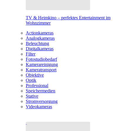
TV & Heimkino – perfektes Entertainment im
Wohnzimmer
Actionkameras
Analogkameras
Beleuchtung
Digitalkameras
Filter
Fotostudiobedarf
Kamerareinigung
Kameratransport
Objektive
Optik
Professional
Speichermedien
Stative
Stromversorgung
Videokameras