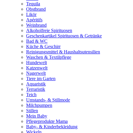
Tequila
Obstbrand
Likör
Apéritifs
Weinbrand
Alkoholfreie Spirituosen
Geschenkartikel Spirituosen & Getränke
Bad & WC
Küche & Geschirr
Reinigungsmittel & Haushaltsutensilien
Waschen & Textilpflege
Hundewelt
Katzenwelt
Nagerwelt
Tiere im Garten
Aquaristik
Terraristik
Teich
Umstands- & Stillmode
Milchpumpen
Stillen
Mein Baby
Pflegeprodukte Mama
Baby- & Kinderbekleidung
Wickeln