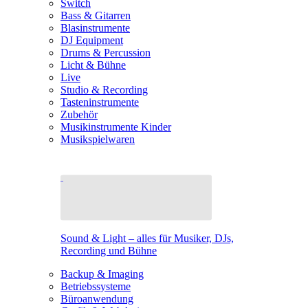
Switch
Bass & Gitarren
Blasinstrumente
DJ Equipment
Drums & Percussion
Licht & Bühne
Live
Studio & Recording
Tasteninstrumente
Zubehör
Musikinstrumente Kinder
Musikspielwaren
Sound & Light – alles für Musiker, DJs,
Recording und Bühne
Backup & Imaging
Betriebssysteme
Büroanwendung