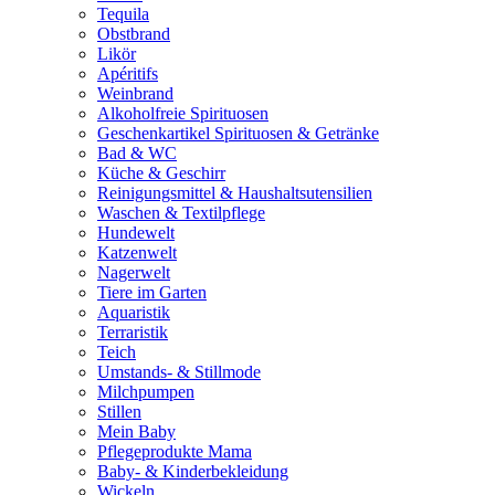
Tequila
Obstbrand
Likör
Apéritifs
Weinbrand
Alkoholfreie Spirituosen
Geschenkartikel Spirituosen & Getränke
Bad & WC
Küche & Geschirr
Reinigungsmittel & Haushaltsutensilien
Waschen & Textilpflege
Hundewelt
Katzenwelt
Nagerwelt
Tiere im Garten
Aquaristik
Terraristik
Teich
Umstands- & Stillmode
Milchpumpen
Stillen
Mein Baby
Pflegeprodukte Mama
Baby- & Kinderbekleidung
Wickeln