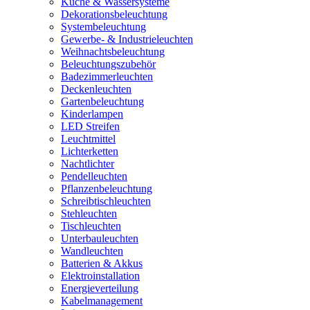
Küche & Wassersysteme
Dekorationsbeleuchtung
Systembeleuchtung
Gewerbe- & Industrieleuchten
Weihnachtsbeleuchtung
Beleuchtungszubehör
Badezimmerleuchten
Deckenleuchten
Gartenbeleuchtung
Kinderlampen
LED Streifen
Leuchtmittel
Lichterketten
Nachtlichter
Pendelleuchten
Pflanzenbeleuchtung
Schreibtischleuchten
Stehleuchten
Tischleuchten
Unterbauleuchten
Wandleuchten
Batterien & Akkus
Elektroinstallation
Energieverteilung
Kabelmanagement