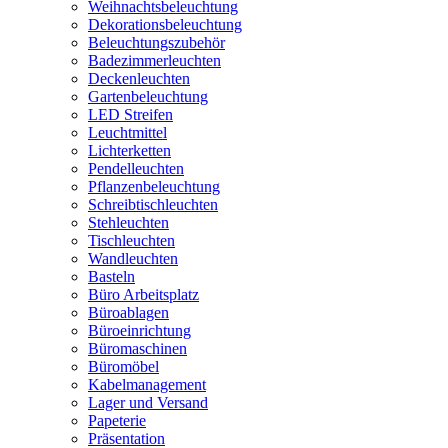
Weihnachtsbeleuchtung
Dekorationsbeleuchtung
Beleuchtungszubehör
Badezimmerleuchten
Deckenleuchten
Gartenbeleuchtung
LED Streifen
Leuchtmittel
Lichterketten
Pendelleuchten
Pflanzenbeleuchtung
Schreibtischleuchten
Stehleuchten
Tischleuchten
Wandleuchten
Basteln
Büro Arbeitsplatz
Büroablagen
Büroeinrichtung
Büromaschinen
Büromöbel
Kabelmanagement
Lager und Versand
Papeterie
Präsentation