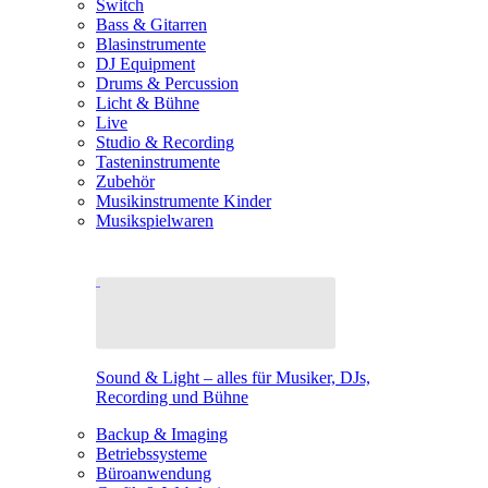
Switch
Bass & Gitarren
Blasinstrumente
DJ Equipment
Drums & Percussion
Licht & Bühne
Live
Studio & Recording
Tasteninstrumente
Zubehör
Musikinstrumente Kinder
Musikspielwaren
Sound & Light – alles für Musiker, DJs,
Recording und Bühne
Backup & Imaging
Betriebssysteme
Büroanwendung