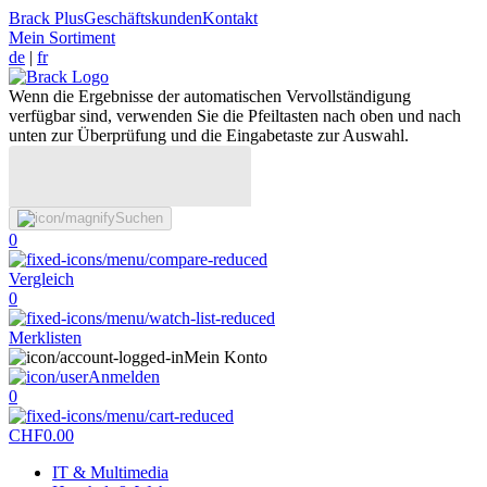
Brack Plus
Geschäftskunden
Kontakt
Mein Sortiment
de
|
fr
Wenn die Ergebnisse der automatischen Vervollständigung
verfügbar sind, verwenden Sie die Pfeiltasten nach oben und nach
unten zur Überprüfung und die Eingabetaste zur Auswahl.
Suchen
0
Vergleich
0
Merklisten
Mein Konto
Anmelden
0
CHF
0.00
IT & Multimedia