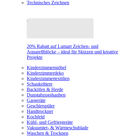
Technisches Zeichnen
20% Rabatt auf Lumart Zeichen- und
Aquarellblöcke – ideal für Skizzen und kreative
Projekte
Kinderzimmermöbel
Kinderzimmerdeko
Kinderzimmertextilien
Schaukeltiere
Backöfen & Herde
Dunstabzugshauben
Gargeräte
Geschirrspüler
Handtrockner
Kochfeld
Kühl- und Gefriergeräte
Vakuumier- & Wärmeschublade
Waschen & Trocknen