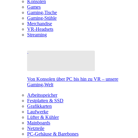
Konsolen
Games
Gaming-Tische
Gaming-Stühle
Merchandise
VR-Headsets
Streaming
Von Konsolen über PC bis hin zu VR – unsere
Gaming-Welt
Arbeitsspeicher
Festplatten & SSD
Grafikkarten
Laufwerke
Lüfter & Kühler
Mainboards
Netzteile
PC-Gehäuse & Barebones