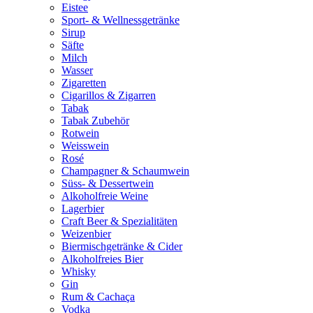
Eistee
Sport- & Wellnessgetränke
Sirup
Säfte
Milch
Wasser
Zigaretten
Cigarillos & Zigarren
Tabak
Tabak Zubehör
Rotwein
Weisswein
Rosé
Champagner & Schaumwein
Süss- & Dessertwein
Alkoholfreie Weine
Lagerbier
Craft Beer & Spezialitäten
Weizenbier
Biermischgetränke & Cider
Alkoholfreies Bier
Whisky
Gin
Rum & Cachaça
Vodka