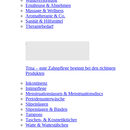
Wundversorgung
Ernährung & Abnehmen
Massage & Wellness
Aromatherapie & Co.
Sanität & Hilfsmittel
Therapiebedarf
Trisa – gute Zahnpflege beginnt bei den richtigen
Produkten
Inkontinenz
Intimpflege
Menstruationstassen & Menstruationsdiscs
Periodenunterwäsche
Slipeinlagen
Slipeinlagen & Binden
Tampons
Taschen- & Kosmetiktücher
Watte & Wattestäbchen