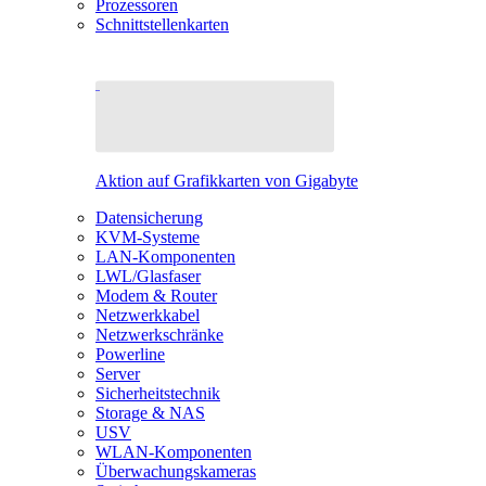
Prozessoren
Schnittstellenkarten
Aktion auf Grafikkarten von Gigabyte
Datensicherung
KVM-Systeme
LAN-Komponenten
LWL/Glasfaser
Modem & Router
Netzwerkkabel
Netzwerkschränke
Powerline
Server
Sicherheitstechnik
Storage & NAS
USV
WLAN-Komponenten
Überwachungskameras