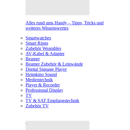
Alles rund ums Handy – Tipps, Tricks und
weiteres Wissenswertes
Smartwatches
Smart Rings
Zubehör Wearables
AV-Kabel & Adapter
Beamer
Beamer Zubehör & Leinwände
Digital Signage Player
Heimkino Sound
Medientechnik
Player & Recorder
Professional Display
TV
TV & SAT Empfangstechnik
Zubehör TV