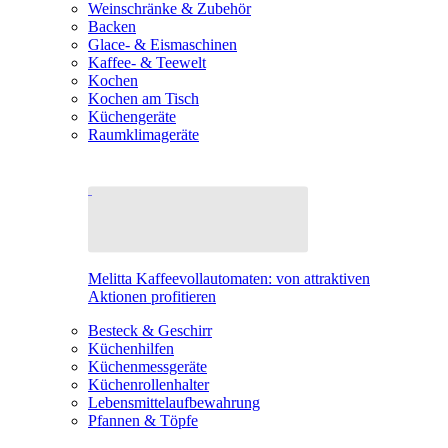
Weinschränke & Zubehör
Backen
Glace- & Eismaschinen
Kaffee- & Teewelt
Kochen
Kochen am Tisch
Küchengeräte
Raumklimageräte
Melitta Kaffeevollautomaten: von attraktiven
Aktionen profitieren
Besteck & Geschirr
Küchenhilfen
Küchenmessgeräte
Küchenrollenhalter
Lebensmittelaufbewahrung
Pfannen & Töpfe