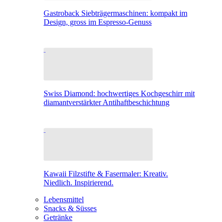
Gastroback Siebträgermaschinen: kompakt im
Design, gross im Espresso-Genuss
Swiss Diamond: hochwertiges Kochgeschirr mit
diamantverstärkter Antihaftbeschichtung
Kawaii Filzstifte & Fasermaler: Kreativ.
Niedlich. Inspirierend.
Lebensmittel
Snacks & Süsses
Getränke