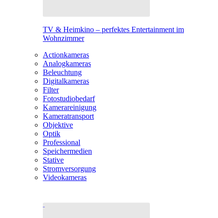
TV & Heimkino – perfektes Entertainment im
Wohnzimmer
Actionkameras
Analogkameras
Beleuchtung
Digitalkameras
Filter
Fotostudiobedarf
Kamerareinigung
Kameratransport
Objektive
Optik
Professional
Speichermedien
Stative
Stromversorgung
Videokameras