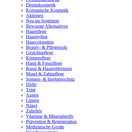
Dermokosmetik
Koreanische Kosmetik
Aktionen
Neu im Sortiment
Bewusste Alternativen
Haarpflege
Haarstyling
Haarcoloration
Beauty- & Pflegetools
Gesichtspflege
Körperpflege
Hand & Fusspflege
Rasur & Haarentfernung
Mund & Zahnpflege
Sonnen- & Insektenschutz
Düfte
Teint
Augen
Lippen
Nägel
Zubehör
Vitamine & Mineralstoffe
Prävention & Regeneration
Medizinische Geräte