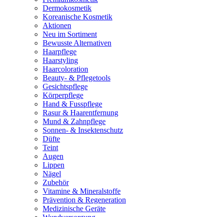
Dermokosmetik
Koreanische Kosmetik
Aktionen
Neu im Sortiment
Bewusste Alternativen
Haarpflege
Haarstyling
Haarcoloration
Beauty- & Pflegetools
Gesichtspflege
Körperpflege
Hand & Fusspflege
Rasur & Haarentfernung
Mund & Zahnpflege
Sonnen- & Insektenschutz
Düfte
Teint
Augen
Lippen
Nägel
Zubehör
Vitamine & Mineralstoffe
Prävention & Regeneration
Medizinische Geräte