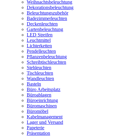
Weihnachtsbeleuchtung
Dekorationsbeleuchtung
Beleuchtungszubehör
Badezimmerleuchten
Deckenleuchten
Gartenbeleuchtung
LED Streifen
Leuchtmittel
Lichterketten
Pendelleuchten
Pflanzenbeleuchtung
Schreibtischleuchten
Stehleuchten
Tischleuchten
Wandleuchten
Basteln
Büro Arbeitsplatz
Büroablagen
Büroeinrichtung
Büromaschinen
Büromöbel
Kabelmanagement
Lager und Versand
Papeterie
Präsentation