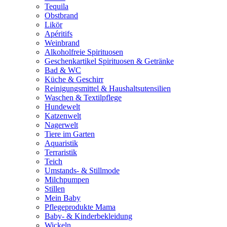
Tequila
Obstbrand
Likör
Apéritifs
Weinbrand
Alkoholfreie Spirituosen
Geschenkartikel Spirituosen & Getränke
Bad & WC
Küche & Geschirr
Reinigungsmittel & Haushaltsutensilien
Waschen & Textilpflege
Hundewelt
Katzenwelt
Nagerwelt
Tiere im Garten
Aquaristik
Terraristik
Teich
Umstands- & Stillmode
Milchpumpen
Stillen
Mein Baby
Pflegeprodukte Mama
Baby- & Kinderbekleidung
Wickeln