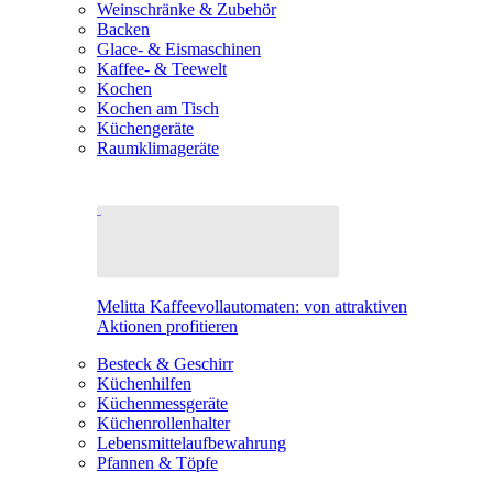
Weinschränke & Zubehör
Backen
Glace- & Eismaschinen
Kaffee- & Teewelt
Kochen
Kochen am Tisch
Küchengeräte
Raumklimageräte
Melitta Kaffeevollautomaten: von attraktiven
Aktionen profitieren
Besteck & Geschirr
Küchenhilfen
Küchenmessgeräte
Küchenrollenhalter
Lebensmittelaufbewahrung
Pfannen & Töpfe