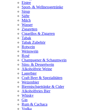
Eistee
Sport- & Wellnessgetränke
Sirup
Säfte
Milch
Wasser
Zigaretten
Cigarillos & Zigarren
Tabak
Tabak Zubehör
Rotwein
Weisswein
Rosé
Champagner & Schaumwein
Süss- & Dessertwein
Alkoholfreie Weine
Lagerbier
Craft Beer & Spezialitäten
Weizenbier
Biermischgetränke & Cider
Alkoholfreies Bier
Whisky
Gin
Rum & Cachaça
Vodka