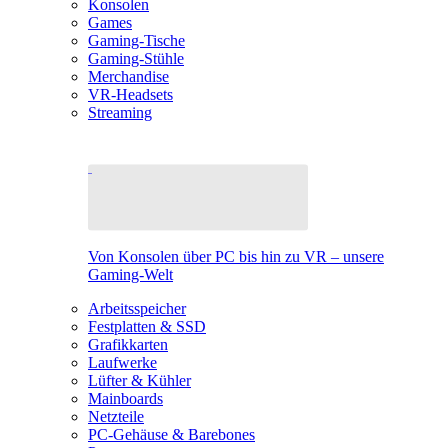
Konsolen
Games
Gaming-Tische
Gaming-Stühle
Merchandise
VR-Headsets
Streaming
Von Konsolen über PC bis hin zu VR – unsere
Gaming-Welt
Arbeitsspeicher
Festplatten & SSD
Grafikkarten
Laufwerke
Lüfter & Kühler
Mainboards
Netzteile
PC-Gehäuse & Barebones