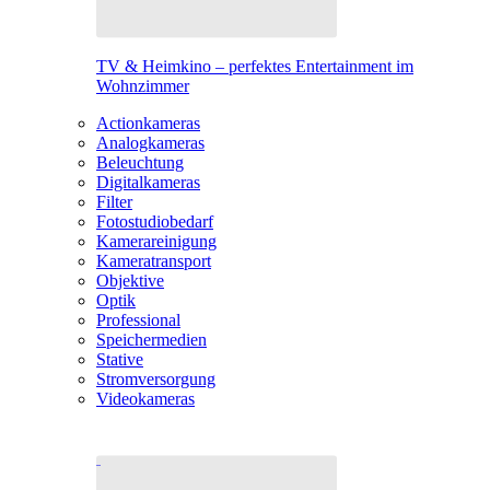
TV & Heimkino – perfektes Entertainment im
Wohnzimmer
Actionkameras
Analogkameras
Beleuchtung
Digitalkameras
Filter
Fotostudiobedarf
Kamerareinigung
Kameratransport
Objektive
Optik
Professional
Speichermedien
Stative
Stromversorgung
Videokameras