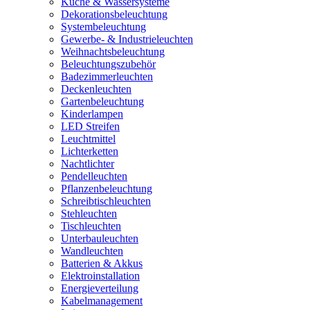
Küche & Wassersysteme
Dekorationsbeleuchtung
Systembeleuchtung
Gewerbe- & Industrieleuchten
Weihnachtsbeleuchtung
Beleuchtungszubehör
Badezimmerleuchten
Deckenleuchten
Gartenbeleuchtung
Kinderlampen
LED Streifen
Leuchtmittel
Lichterketten
Nachtlichter
Pendelleuchten
Pflanzenbeleuchtung
Schreibtischleuchten
Stehleuchten
Tischleuchten
Unterbauleuchten
Wandleuchten
Batterien & Akkus
Elektroinstallation
Energieverteilung
Kabelmanagement