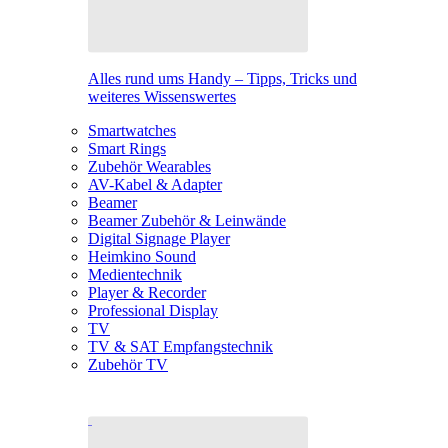
Alles rund ums Handy – Tipps, Tricks und
weiteres Wissenswertes
Smartwatches
Smart Rings
Zubehör Wearables
AV-Kabel & Adapter
Beamer
Beamer Zubehör & Leinwände
Digital Signage Player
Heimkino Sound
Medientechnik
Player & Recorder
Professional Display
TV
TV & SAT Empfangstechnik
Zubehör TV