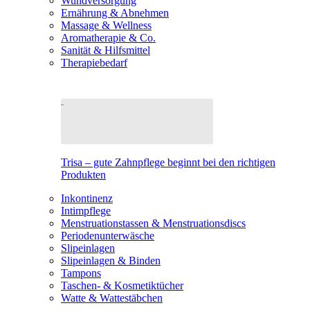
Wundversorgung
Ernährung & Abnehmen
Massage & Wellness
Aromatherapie & Co.
Sanität & Hilfsmittel
Therapiebedarf
Trisa – gute Zahnpflege beginnt bei den richtigen
Produkten
Inkontinenz
Intimpflege
Menstruationstassen & Menstruationsdiscs
Periodenunterwäsche
Slipeinlagen
Slipeinlagen & Binden
Tampons
Taschen- & Kosmetiktücher
Watte & Wattestäbchen