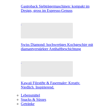
Gastroback Siebträgermaschinen: kompakt im
Design, gross im Espresso-Genuss
Swiss Diamond: hochwertiges Kochgeschirr mit
diamantverstärkter Antihaftbeschichtung
Kawaii Filzstifte & Fasermaler: Kreativ.
Niedlich. Inspirierend.
Lebensmittel
Snacks & Süsses
Getränke