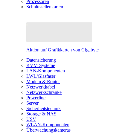
Prozessoren
Schnittstellenkarten
Aktion auf Grafikkarten von Gigabyte
Datensicherung
KVM-Systeme
LAN-Komponenten
LWL/Glasfaser
Modem & Router
Netzwerkkabel
Netzwerkschränke
Powerline
Server
Sicherheitstechnik
Storage & NAS
USV
WLAN-Komponenten
Überwachungskameras