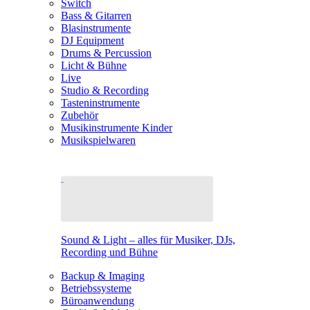
Switch
Bass & Gitarren
Blasinstrumente
DJ Equipment
Drums & Percussion
Licht & Bühne
Live
Studio & Recording
Tasteninstrumente
Zubehör
Musikinstrumente Kinder
Musikspielwaren
Sound & Light – alles für Musiker, DJs,
Recording und Bühne
Backup & Imaging
Betriebssysteme
Büroanwendung