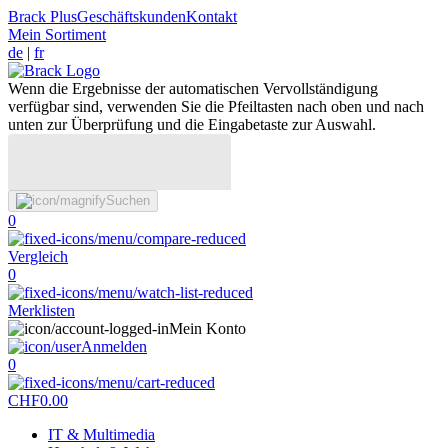
Brack Plus
Geschäftskunden
Kontakt
Mein Sortiment
de
|
fr
Wenn die Ergebnisse der automatischen Vervollständigung
verfügbar sind, verwenden Sie die Pfeiltasten nach oben und nach
unten zur Überprüfung und die Eingabetaste zur Auswahl.
Suchen
0
Vergleich
0
Merklisten
Mein Konto
Anmelden
0
CHF
0.00
IT & Multimedia