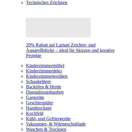
Technisches Zeichnen
20% Rabatt auf Lumart Zeichen- und
Aquarellblöcke – ideal für Skizzen und kreative
Projekte
Kinderzimmermöbel
Kinderzimmerdeko
Kinderzimmertextilien
Schaukeltiere
Backöfen & Herde
Dunstabzugshauben
Gargeräte
Geschirrspüler
Handtrockner
Kochfeld
Kühl- und Gefriergeräte
Vakuumier- & Wärmeschublade
Waschen & Trocknen