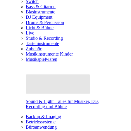
Switch
Bass & Gitarren
Blasinstrumente
DJ Equipment
Drums & Percussion
Licht & Bühne
Live
Studio & Recording
Tasteninstrumente
Zubehör
Musikinstrumente Kinder
Musikspielwaren
Sound & Light – alles für Musiker, DJs,
Recording und Bühne
Backup & Imaging
Betriebssysteme
Büroanwendung