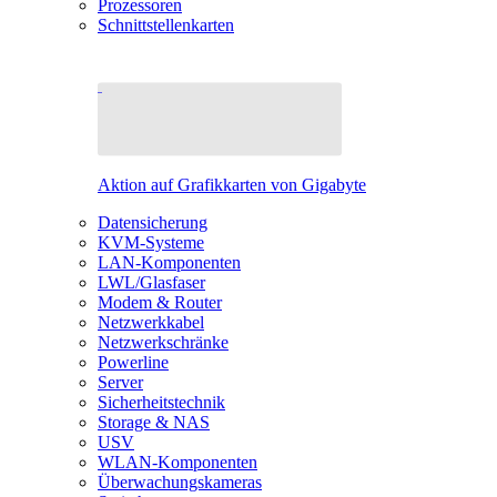
Prozessoren
Schnittstellenkarten
Aktion auf Grafikkarten von Gigabyte
Datensicherung
KVM-Systeme
LAN-Komponenten
LWL/Glasfaser
Modem & Router
Netzwerkkabel
Netzwerkschränke
Powerline
Server
Sicherheitstechnik
Storage & NAS
USV
WLAN-Komponenten
Überwachungskameras