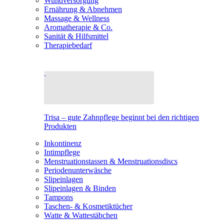
Wundversorgung
Ernährung & Abnehmen
Massage & Wellness
Aromatherapie & Co.
Sanität & Hilfsmittel
Therapiebedarf
Trisa – gute Zahnpflege beginnt bei den richtigen
Produkten
Inkontinenz
Intimpflege
Menstruationstassen & Menstruationsdiscs
Periodenunterwäsche
Slipeinlagen
Slipeinlagen & Binden
Tampons
Taschen- & Kosmetiktücher
Watte & Wattestäbchen