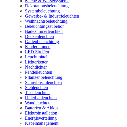
Küche & Wassersysteme
Dekorationsbeleuchtung
Systembeleuchtung
Gewerbe- & Industrieleuchten
Weihnachtsbeleuchtung
Beleuchtungszubehör
Badezimmerleuchten
Deckenleuchten
Gartenbeleuchtung
Kinderlampen
LED Streifen
Leuchtmittel
Lichterketten
Nachtlichter
Pendelleuchten
Pflanzenbeleuchtung
Schreibtischleuchten
Stehleuchten
Tischleuchten
Unterbauleuchten
Wandleuchten
Batterien & Akkus
Elektroinstallation
Energieverteilung
Kabelmanagement