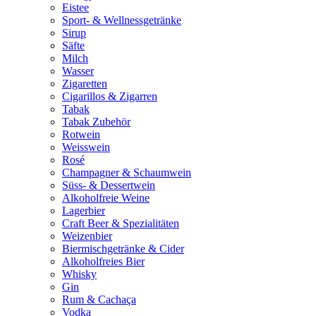
Eistee
Sport- & Wellnessgetränke
Sirup
Säfte
Milch
Wasser
Zigaretten
Cigarillos & Zigarren
Tabak
Tabak Zubehör
Rotwein
Weisswein
Rosé
Champagner & Schaumwein
Süss- & Dessertwein
Alkoholfreie Weine
Lagerbier
Craft Beer & Spezialitäten
Weizenbier
Biermischgetränke & Cider
Alkoholfreies Bier
Whisky
Gin
Rum & Cachaça
Vodka