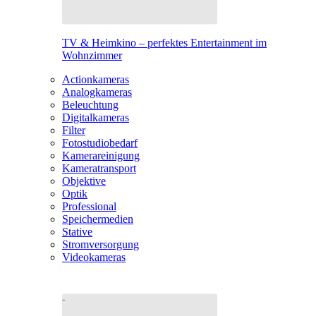
TV & Heimkino – perfektes Entertainment im
Wohnzimmer
Actionkameras
Analogkameras
Beleuchtung
Digitalkameras
Filter
Fotostudiobedarf
Kamerareinigung
Kameratransport
Objektive
Optik
Professional
Speichermedien
Stative
Stromversorgung
Videokameras