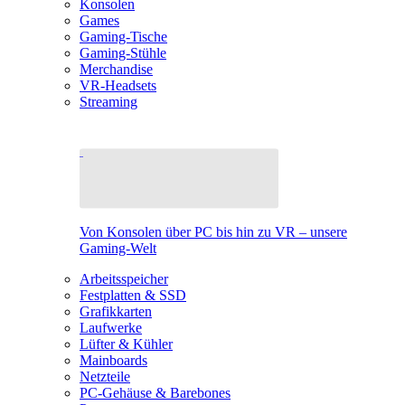
Konsolen
Games
Gaming-Tische
Gaming-Stühle
Merchandise
VR-Headsets
Streaming
Von Konsolen über PC bis hin zu VR – unsere
Gaming-Welt
Arbeitsspeicher
Festplatten & SSD
Grafikkarten
Laufwerke
Lüfter & Kühler
Mainboards
Netzteile
PC-Gehäuse & Barebones