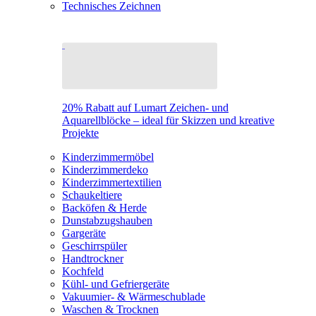
Technisches Zeichnen
20% Rabatt auf Lumart Zeichen- und
Aquarellblöcke – ideal für Skizzen und kreative
Projekte
Kinderzimmermöbel
Kinderzimmerdeko
Kinderzimmertextilien
Schaukeltiere
Backöfen & Herde
Dunstabzugshauben
Gargeräte
Geschirrspüler
Handtrockner
Kochfeld
Kühl- und Gefriergeräte
Vakuumier- & Wärmeschublade
Waschen & Trocknen