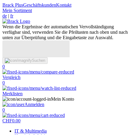
Brack Plus
Geschäftskunden
Kontakt
Mein Sortiment
de
|
fr
Wenn die Ergebnisse der automatischen Vervollständigung
verfügbar sind, verwenden Sie die Pfeiltasten nach oben und nach
unten zur Überprüfung und die Eingabetaste zur Auswahl.
Suchen
0
Vergleich
0
Merklisten
Mein Konto
Anmelden
0
CHF
0.00
IT & Multimedia