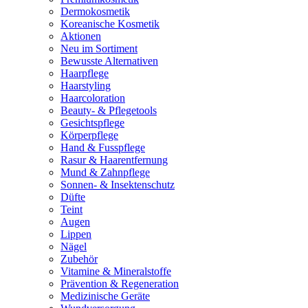
Dermokosmetik
Koreanische Kosmetik
Aktionen
Neu im Sortiment
Bewusste Alternativen
Haarpflege
Haarstyling
Haarcoloration
Beauty- & Pflegetools
Gesichtspflege
Körperpflege
Hand & Fusspflege
Rasur & Haarentfernung
Mund & Zahnpflege
Sonnen- & Insektenschutz
Düfte
Teint
Augen
Lippen
Nägel
Zubehör
Vitamine & Mineralstoffe
Prävention & Regeneration
Medizinische Geräte