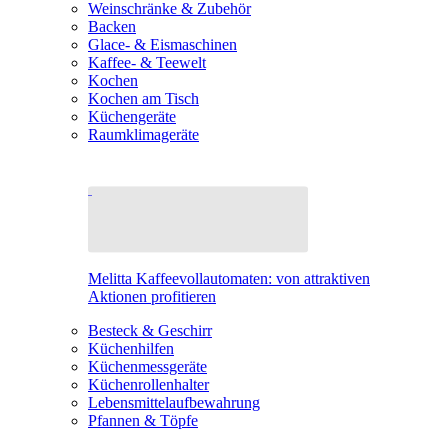
Weinschränke & Zubehör
Backen
Glace- & Eismaschinen
Kaffee- & Teewelt
Kochen
Kochen am Tisch
Küchengeräte
Raumklimageräte
Melitta Kaffeevollautomaten: von attraktiven
Aktionen profitieren
Besteck & Geschirr
Küchenhilfen
Küchenmessgeräte
Küchenrollenhalter
Lebensmittelaufbewahrung
Pfannen & Töpfe