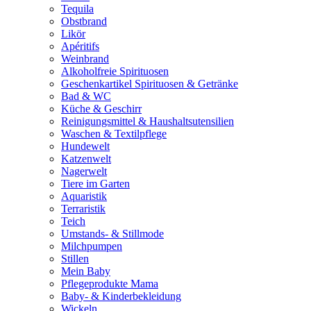
Tequila
Obstbrand
Likör
Apéritifs
Weinbrand
Alkoholfreie Spirituosen
Geschenkartikel Spirituosen & Getränke
Bad & WC
Küche & Geschirr
Reinigungsmittel & Haushaltsutensilien
Waschen & Textilpflege
Hundewelt
Katzenwelt
Nagerwelt
Tiere im Garten
Aquaristik
Terraristik
Teich
Umstands- & Stillmode
Milchpumpen
Stillen
Mein Baby
Pflegeprodukte Mama
Baby- & Kinderbekleidung
Wickeln