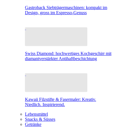
Gastroback Siebträgermaschinen: kompakt im
Design, gross im Espresso-Genuss
Swiss Diamond: hochwertiges Kochgeschirr mit
diamantverstärkter Antihaftbeschichtung
Kawaii Filzstifte & Fasermaler: Kreativ.
Niedlich. Inspirierend.
Lebensmittel
Snacks & Süsses
Getränke