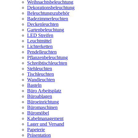
Weihnachtsbeleuchtung
Dekorationsbeleuchtung
Beleuchtungszubehör
Badezimmerleuchten
Deckenleuchten
Gartenbeleuchtung
LED Streifen
Leuchtmittel
Lichterketten
Pendelleuchten
Pflanzenbeleuchtung
Schreibtischleuchten
Stehleuchten
Tischleuchten
Wandleuchten
Basteln
Büro Arbeitsplatz
Büroablagen
Büroeinrichtung
Büromaschinen
Büromöbel
Kabelmanagement
Lager und Versand
Papeterie
Präsentation