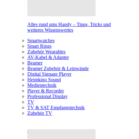
Alles rund ums Handy – Tipps, Tricks und
weiteres Wissenswertes
Smartwatches
Smart Rings
Zubehör Wearables
AV-Kabel & Adapter
Beamer
Beamer Zubehör & Leinwände
Digital Signage Player
Heimkino Sound
Medientechnik
Player & Recorder
Professional Display
TV
TV & SAT Empfangstechnik
Zubehör TV