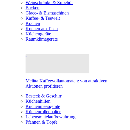
Weinschränke & Zubehör
Backen
Glace- & Eismaschinen
Kaffee- & Teewelt
Kochen
Kochen am Tisch
Küchengeräte
Raumklimageräte
Melitta Kaffeevollautomaten: von attraktiven
Aktionen profitieren
Besteck & Geschirr
Küchenhilfen
Küchenmessgeräte
Küchenrollenhalter
Lebensmittelaufbewahrung
Pfannen & Töpfe