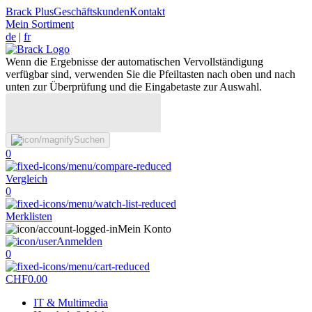
Brack Plus
Geschäftskunden
Kontakt
Mein Sortiment
de
|
fr
Wenn die Ergebnisse der automatischen Vervollständigung
verfügbar sind, verwenden Sie die Pfeiltasten nach oben und nach
unten zur Überprüfung und die Eingabetaste zur Auswahl.
Suchen
0
Vergleich
0
Merklisten
Mein Konto
Anmelden
0
CHF
0.00
IT & Multimedia