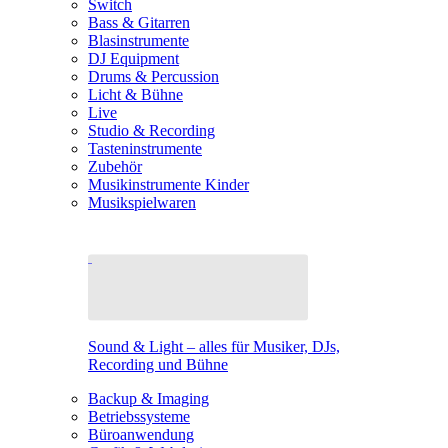
Switch
Bass & Gitarren
Blasinstrumente
DJ Equipment
Drums & Percussion
Licht & Bühne
Live
Studio & Recording
Tasteninstrumente
Zubehör
Musikinstrumente Kinder
Musikspielwaren
Sound & Light – alles für Musiker, DJs,
Recording und Bühne
Backup & Imaging
Betriebssysteme
Büroanwendung