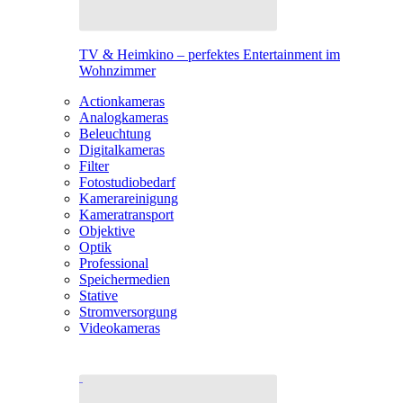
TV & Heimkino – perfektes Entertainment im
Wohnzimmer
Actionkameras
Analogkameras
Beleuchtung
Digitalkameras
Filter
Fotostudiobedarf
Kamerareinigung
Kameratransport
Objektive
Optik
Professional
Speichermedien
Stative
Stromversorgung
Videokameras