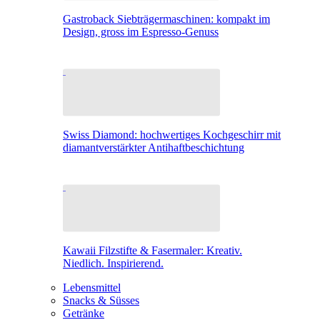
Gastroback Siebträgermaschinen: kompakt im
Design, gross im Espresso-Genuss
Swiss Diamond: hochwertiges Kochgeschirr mit
diamantverstärkter Antihaftbeschichtung
Kawaii Filzstifte & Fasermaler: Kreativ.
Niedlich. Inspirierend.
Lebensmittel
Snacks & Süsses
Getränke