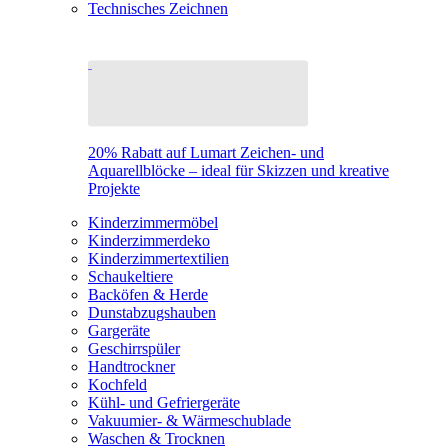
Technisches Zeichnen
20% Rabatt auf Lumart Zeichen- und
Aquarellblöcke – ideal für Skizzen und kreative
Projekte
Kinderzimmermöbel
Kinderzimmerdeko
Kinderzimmertextilien
Schaukeltiere
Backöfen & Herde
Dunstabzugshauben
Gargeräte
Geschirrspüler
Handtrockner
Kochfeld
Kühl- und Gefriergeräte
Vakuumier- & Wärmeschublade
Waschen & Trocknen