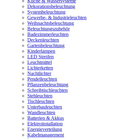
Küche & Wassersysteme
Dekorationsbeleuchtung
Systembeleuchtung
Gewerbe- & Industrieleuchten
Weihnachtsbeleuchtung
Beleuchtungszubehör
Badezimmerleuchten
Deckenleuchten
Gartenbeleuchtung
Kinderlampen
LED Streifen
Leuchtmittel
Lichterketten
Nachtlichter
Pendelleuchten
Pflanzenbeleuchtung
Schreibtischleuchten
Stehleuchten
Tischleuchten
Unterbauleuchten
Wandleuchten
Batterien & Akkus
Elektroinstallation
Energieverteilung
Kabelmanagement