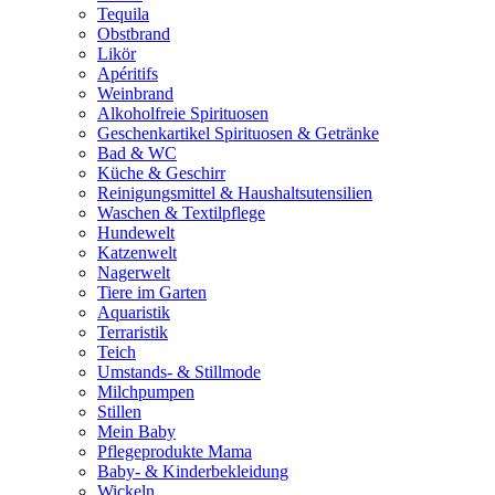
Tequila
Obstbrand
Likör
Apéritifs
Weinbrand
Alkoholfreie Spirituosen
Geschenkartikel Spirituosen & Getränke
Bad & WC
Küche & Geschirr
Reinigungsmittel & Haushaltsutensilien
Waschen & Textilpflege
Hundewelt
Katzenwelt
Nagerwelt
Tiere im Garten
Aquaristik
Terraristik
Teich
Umstands- & Stillmode
Milchpumpen
Stillen
Mein Baby
Pflegeprodukte Mama
Baby- & Kinderbekleidung
Wickeln