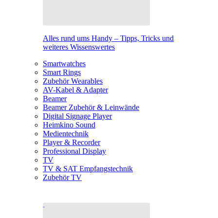
Alles rund ums Handy – Tipps, Tricks und
weiteres Wissenswertes
Smartwatches
Smart Rings
Zubehör Wearables
AV-Kabel & Adapter
Beamer
Beamer Zubehör & Leinwände
Digital Signage Player
Heimkino Sound
Medientechnik
Player & Recorder
Professional Display
TV
TV & SAT Empfangstechnik
Zubehör TV