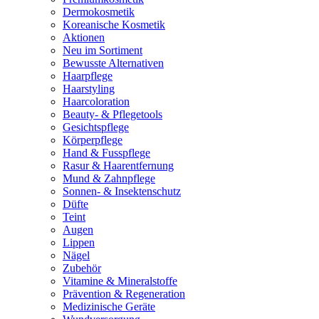
Dermokosmetik
Koreanische Kosmetik
Aktionen
Neu im Sortiment
Bewusste Alternativen
Haarpflege
Haarstyling
Haarcoloration
Beauty- & Pflegetools
Gesichtspflege
Körperpflege
Hand & Fusspflege
Rasur & Haarentfernung
Mund & Zahnpflege
Sonnen- & Insektenschutz
Düfte
Teint
Augen
Lippen
Nägel
Zubehör
Vitamine & Mineralstoffe
Prävention & Regeneration
Medizinische Geräte