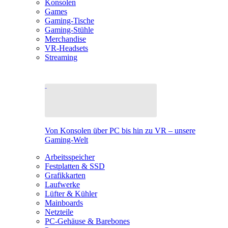
Konsolen
Games
Gaming-Tische
Gaming-Stühle
Merchandise
VR-Headsets
Streaming
Von Konsolen über PC bis hin zu VR – unsere
Gaming-Welt
Arbeitsspeicher
Festplatten & SSD
Grafikkarten
Laufwerke
Lüfter & Kühler
Mainboards
Netzteile
PC-Gehäuse & Barebones