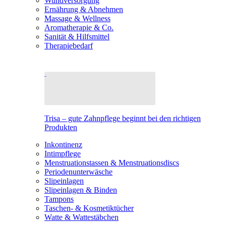
Wundversorgung
Ernährung & Abnehmen
Massage & Wellness
Aromatherapie & Co.
Sanität & Hilfsmittel
Therapiebedarf
Trisa – gute Zahnpflege beginnt bei den richtigen
Produkten
Inkontinenz
Intimpflege
Menstruationstassen & Menstruationsdiscs
Periodenunterwäsche
Slipeinlagen
Slipeinlagen & Binden
Tampons
Taschen- & Kosmetiktücher
Watte & Wattestäbchen