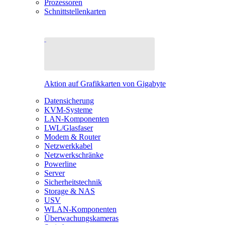
Prozessoren
Schnittstellenkarten
Aktion auf Grafikkarten von Gigabyte
Datensicherung
KVM-Systeme
LAN-Komponenten
LWL/Glasfaser
Modem & Router
Netzwerkkabel
Netzwerkschränke
Powerline
Server
Sicherheitstechnik
Storage & NAS
USV
WLAN-Komponenten
Überwachungskameras