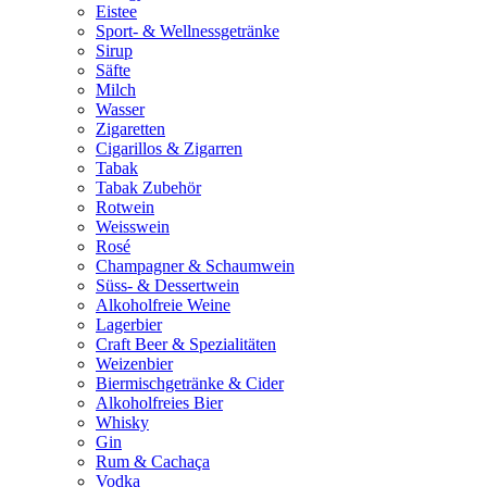
Eistee
Sport- & Wellnessgetränke
Sirup
Säfte
Milch
Wasser
Zigaretten
Cigarillos & Zigarren
Tabak
Tabak Zubehör
Rotwein
Weisswein
Rosé
Champagner & Schaumwein
Süss- & Dessertwein
Alkoholfreie Weine
Lagerbier
Craft Beer & Spezialitäten
Weizenbier
Biermischgetränke & Cider
Alkoholfreies Bier
Whisky
Gin
Rum & Cachaça
Vodka