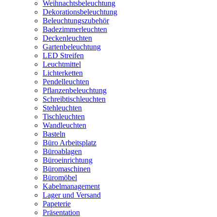
Weihnachtsbeleuchtung
Dekorationsbeleuchtung
Beleuchtungszubehör
Badezimmerleuchten
Deckenleuchten
Gartenbeleuchtung
LED Streifen
Leuchtmittel
Lichterketten
Pendelleuchten
Pflanzenbeleuchtung
Schreibtischleuchten
Stehleuchten
Tischleuchten
Wandleuchten
Basteln
Büro Arbeitsplatz
Büroablagen
Büroeinrichtung
Büromaschinen
Büromöbel
Kabelmanagement
Lager und Versand
Papeterie
Präsentation