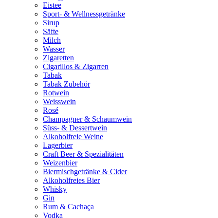
Eistee
Sport- & Wellnessgetränke
Sirup
Säfte
Milch
Wasser
Zigaretten
Cigarillos & Zigarren
Tabak
Tabak Zubehör
Rotwein
Weisswein
Rosé
Champagner & Schaumwein
Süss- & Dessertwein
Alkoholfreie Weine
Lagerbier
Craft Beer & Spezialitäten
Weizenbier
Biermischgetränke & Cider
Alkoholfreies Bier
Whisky
Gin
Rum & Cachaça
Vodka