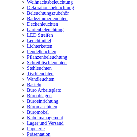
Weihnachtsbeleuchtung
Dekorationsbeleuchtung
Beleuchtungszubehör
Badezimmerleuchten
Deckenleuchten
Gartenbeleuchtung
LED Streifen
Leuchtmittel
Lichterketten
Pendelleuchten
Pflanzenbeleuchtung
Schreibtischleuchten
Stehleuchten
Tischleuchten
Wandleuchten
Basteln
Büro Arbeitsplatz
Büroablagen
Büroeinrichtung
Büromaschinen
Büromöbel
Kabelmanagement
Lager und Versand
Papeterie
Präsentation