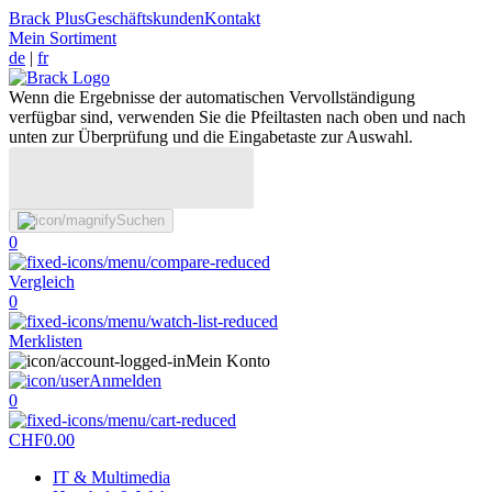
Brack Plus
Geschäftskunden
Kontakt
Mein Sortiment
de
|
fr
Wenn die Ergebnisse der automatischen Vervollständigung
verfügbar sind, verwenden Sie die Pfeiltasten nach oben und nach
unten zur Überprüfung und die Eingabetaste zur Auswahl.
Suchen
0
Vergleich
0
Merklisten
Mein Konto
Anmelden
0
CHF
0.00
IT & Multimedia