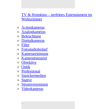
TV & Heimkino – perfektes Entertainment im
Wohnzimmer
Actionkameras
Analogkameras
Beleuchtung
Digitalkameras
Filter
Fotostudiobedarf
Kamerareinigung
Kameratransport
Objektive
Optik
Professional
Speichermedien
Stative
Stromversorgung
Videokameras