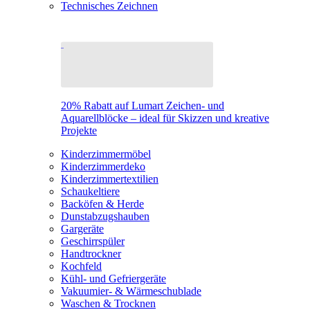
Technisches Zeichnen
20% Rabatt auf Lumart Zeichen- und
Aquarellblöcke – ideal für Skizzen und kreative
Projekte
Kinderzimmermöbel
Kinderzimmerdeko
Kinderzimmertextilien
Schaukeltiere
Backöfen & Herde
Dunstabzugshauben
Gargeräte
Geschirrspüler
Handtrockner
Kochfeld
Kühl- und Gefriergeräte
Vakuumier- & Wärmeschublade
Waschen & Trocknen