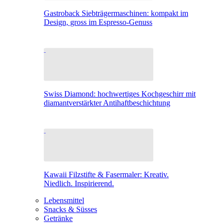
Gastroback Siebträgermaschinen: kompakt im
Design, gross im Espresso-Genuss
Swiss Diamond: hochwertiges Kochgeschirr mit
diamantverstärkter Antihaftbeschichtung
Kawaii Filzstifte & Fasermaler: Kreativ.
Niedlich. Inspirierend.
Lebensmittel
Snacks & Süsses
Getränke