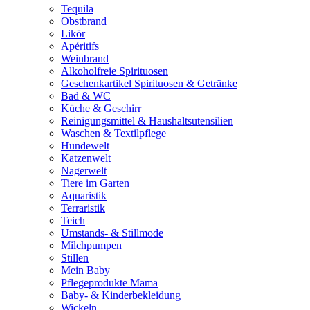
Tequila
Obstbrand
Likör
Apéritifs
Weinbrand
Alkoholfreie Spirituosen
Geschenkartikel Spirituosen & Getränke
Bad & WC
Küche & Geschirr
Reinigungsmittel & Haushaltsutensilien
Waschen & Textilpflege
Hundewelt
Katzenwelt
Nagerwelt
Tiere im Garten
Aquaristik
Terraristik
Teich
Umstands- & Stillmode
Milchpumpen
Stillen
Mein Baby
Pflegeprodukte Mama
Baby- & Kinderbekleidung
Wickeln