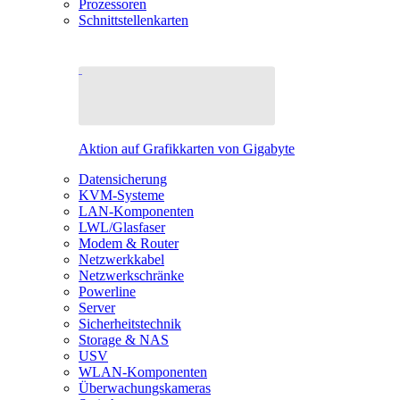
Prozessoren
Schnittstellenkarten
Aktion auf Grafikkarten von Gigabyte
Datensicherung
KVM-Systeme
LAN-Komponenten
LWL/Glasfaser
Modem & Router
Netzwerkkabel
Netzwerkschränke
Powerline
Server
Sicherheitstechnik
Storage & NAS
USV
WLAN-Komponenten
Überwachungskameras