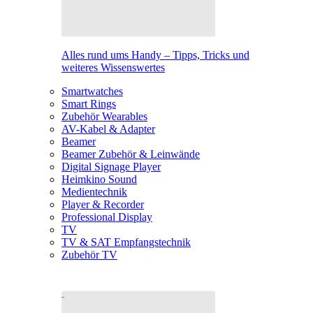
Alles rund ums Handy – Tipps, Tricks und
weiteres Wissenswertes
Smartwatches
Smart Rings
Zubehör Wearables
AV-Kabel & Adapter
Beamer
Beamer Zubehör & Leinwände
Digital Signage Player
Heimkino Sound
Medientechnik
Player & Recorder
Professional Display
TV
TV & SAT Empfangstechnik
Zubehör TV