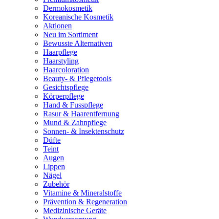
Dermokosmetik
Koreanische Kosmetik
Aktionen
Neu im Sortiment
Bewusste Alternativen
Haarpflege
Haarstyling
Haarcoloration
Beauty- & Pflegetools
Gesichtspflege
Körperpflege
Hand & Fusspflege
Rasur & Haarentfernung
Mund & Zahnpflege
Sonnen- & Insektenschutz
Düfte
Teint
Augen
Lippen
Nägel
Zubehör
Vitamine & Mineralstoffe
Prävention & Regeneration
Medizinische Geräte