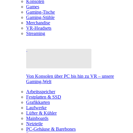
Konsolen
Games
Gaming-Tische
Gaming-Stühle
Merchandise
VR-Headsets
Streaming
Von Konsolen über PC bis hin zu VR – unsere
Gaming-Welt
Arbeitsspeicher
Festplatten & SSD
Grafikkarten
Laufwerke
Lüfter & Kühler
Mainboards
Netzteile
PC-Gehäuse & Barebones