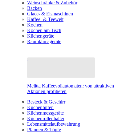
Weinschränke & Zubehör
Backen
Glace- & Eismaschinen
Kaffee- & Teewelt
Kochen
Kochen am Tisch
Küchengeräte
Raumklimageräte
Melitta Kaffeevollautomaten: von attraktiven
Aktionen profitieren
Besteck & Geschirr
Küchenhilfen
Küchenmessgeräte
Küchenrollenhalter
Lebensmittelaufbewahrung
Pfannen & Töpfe