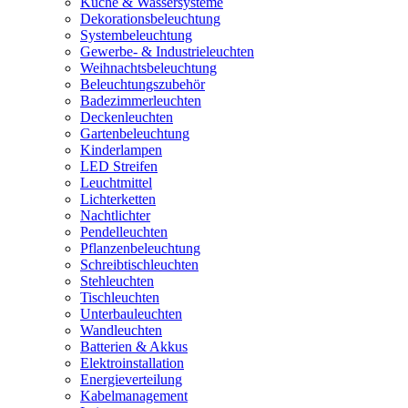
Küche & Wassersysteme
Dekorationsbeleuchtung
Systembeleuchtung
Gewerbe- & Industrieleuchten
Weihnachtsbeleuchtung
Beleuchtungszubehör
Badezimmerleuchten
Deckenleuchten
Gartenbeleuchtung
Kinderlampen
LED Streifen
Leuchtmittel
Lichterketten
Nachtlichter
Pendelleuchten
Pflanzenbeleuchtung
Schreibtischleuchten
Stehleuchten
Tischleuchten
Unterbauleuchten
Wandleuchten
Batterien & Akkus
Elektroinstallation
Energieverteilung
Kabelmanagement