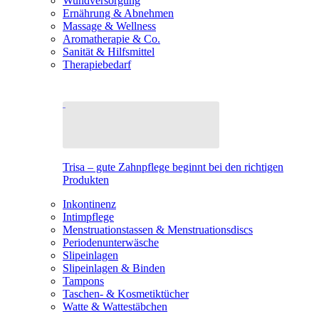
Wundversorgung
Ernährung & Abnehmen
Massage & Wellness
Aromatherapie & Co.
Sanität & Hilfsmittel
Therapiebedarf
Trisa – gute Zahnpflege beginnt bei den richtigen
Produkten
Inkontinenz
Intimpflege
Menstruationstassen & Menstruationsdiscs
Periodenunterwäsche
Slipeinlagen
Slipeinlagen & Binden
Tampons
Taschen- & Kosmetiktücher
Watte & Wattestäbchen