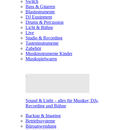
Switch
Bass & Gitarren
Blasinstrumente
DJ Equipment
Drums & Percussion
Licht & Bühne
Live
Studio & Recording
Tasteninstrumente
Zubehör
Musikinstrumente Kinder
Musikspielwaren
Sound & Light – alles für Musiker, DJs,
Recording und Bühne
Backup & Imaging
Betriebssysteme
Büroanwendung