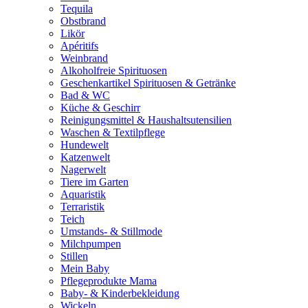
Tequila
Obstbrand
Likör
Apéritifs
Weinbrand
Alkoholfreie Spirituosen
Geschenkartikel Spirituosen & Getränke
Bad & WC
Küche & Geschirr
Reinigungsmittel & Haushaltsutensilien
Waschen & Textilpflege
Hundewelt
Katzenwelt
Nagerwelt
Tiere im Garten
Aquaristik
Terraristik
Teich
Umstands- & Stillmode
Milchpumpen
Stillen
Mein Baby
Pflegeprodukte Mama
Baby- & Kinderbekleidung
Wickeln