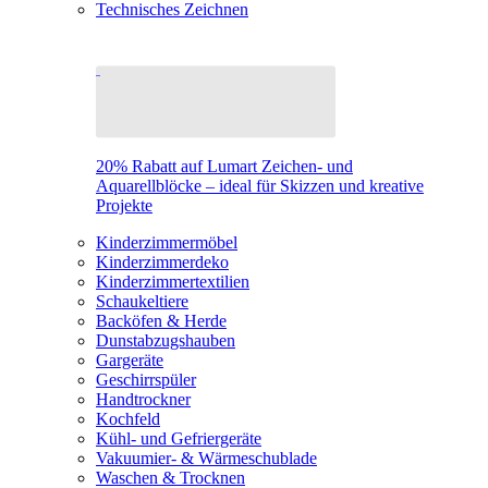
Technisches Zeichnen
20% Rabatt auf Lumart Zeichen- und
Aquarellblöcke – ideal für Skizzen und kreative
Projekte
Kinderzimmermöbel
Kinderzimmerdeko
Kinderzimmertextilien
Schaukeltiere
Backöfen & Herde
Dunstabzugshauben
Gargeräte
Geschirrspüler
Handtrockner
Kochfeld
Kühl- und Gefriergeräte
Vakuumier- & Wärmeschublade
Waschen & Trocknen