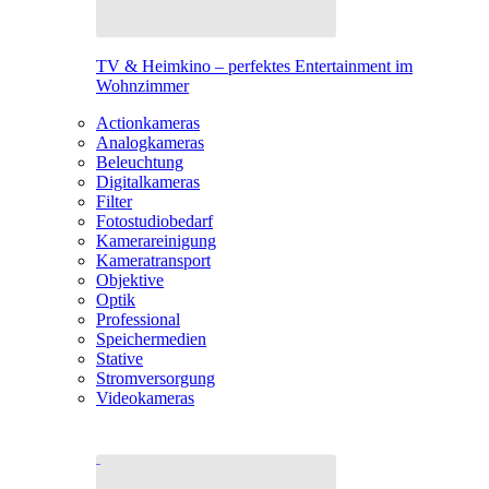
TV & Heimkino – perfektes Entertainment im
Wohnzimmer
Actionkameras
Analogkameras
Beleuchtung
Digitalkameras
Filter
Fotostudiobedarf
Kamerareinigung
Kameratransport
Objektive
Optik
Professional
Speichermedien
Stative
Stromversorgung
Videokameras