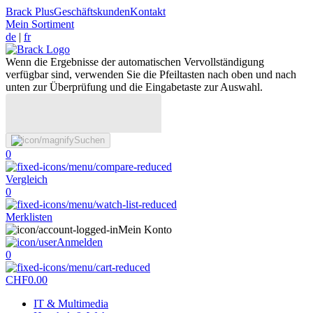
Brack Plus
Geschäftskunden
Kontakt
Mein Sortiment
de
|
fr
Wenn die Ergebnisse der automatischen Vervollständigung
verfügbar sind, verwenden Sie die Pfeiltasten nach oben und nach
unten zur Überprüfung und die Eingabetaste zur Auswahl.
Suchen
0
Vergleich
0
Merklisten
Mein Konto
Anmelden
0
CHF
0.00
IT & Multimedia