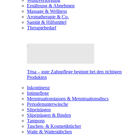
Wundversorgung
Ernährung & Abnehmen
Massage & Wellness
Aromatherapie & Co.
Sanität & Hilfsmittel
Therapiebedarf
Trisa – gute Zahnpflege beginnt bei den richtigen
Produkten
Inkontinenz
Intimpflege
Menstruationstassen & Menstruationsdiscs
Periodenunterwäsche
Slipeinlagen
Slipeinlagen & Binden
Tampons
Taschen- & Kosmetiktücher
Watte & Wattestäbchen