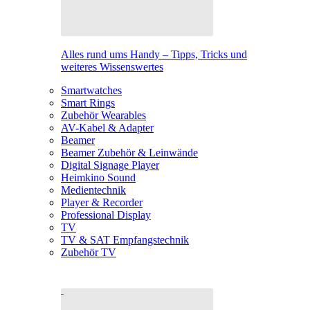
Alles rund ums Handy – Tipps, Tricks und
weiteres Wissenswertes
Smartwatches
Smart Rings
Zubehör Wearables
AV-Kabel & Adapter
Beamer
Beamer Zubehör & Leinwände
Digital Signage Player
Heimkino Sound
Medientechnik
Player & Recorder
Professional Display
TV
TV & SAT Empfangstechnik
Zubehör TV