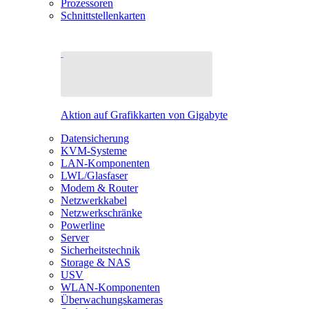
Prozessoren
Schnittstellenkarten
Aktion auf Grafikkarten von Gigabyte
Datensicherung
KVM-Systeme
LAN-Komponenten
LWL/Glasfaser
Modem & Router
Netzwerkkabel
Netzwerkschränke
Powerline
Server
Sicherheitstechnik
Storage & NAS
USV
WLAN-Komponenten
Überwachungskameras