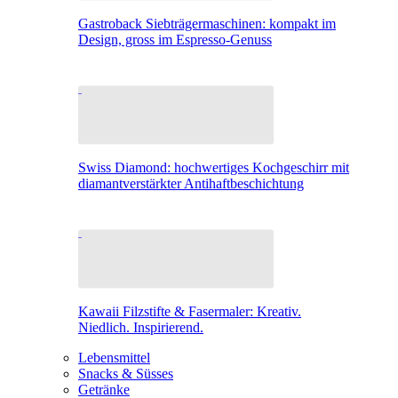
Gastroback Siebträgermaschinen: kompakt im
Design, gross im Espresso-Genuss
Swiss Diamond: hochwertiges Kochgeschirr mit
diamantverstärkter Antihaftbeschichtung
Kawaii Filzstifte & Fasermaler: Kreativ.
Niedlich. Inspirierend.
Lebensmittel
Snacks & Süsses
Getränke