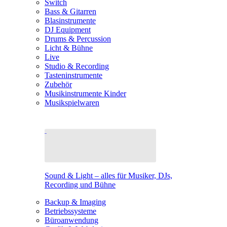
Switch
Bass & Gitarren
Blasinstrumente
DJ Equipment
Drums & Percussion
Licht & Bühne
Live
Studio & Recording
Tasteninstrumente
Zubehör
Musikinstrumente Kinder
Musikspielwaren
Sound & Light – alles für Musiker, DJs,
Recording und Bühne
Backup & Imaging
Betriebssysteme
Büroanwendung