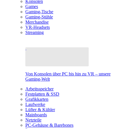
Konsolen
Games
Gaming-Tische
Gaming-Stühle
Merchandise
VR-Headsets
Streaming
Von Konsolen über PC bis hin zu VR – unsere
Gaming-Welt
Arbeitsspeicher
Festplatten & SSD
Grafikkarten
Laufwerke
Lüfter & Kühler
Mainboards
Netzteile
PC-Gehäuse & Barebones