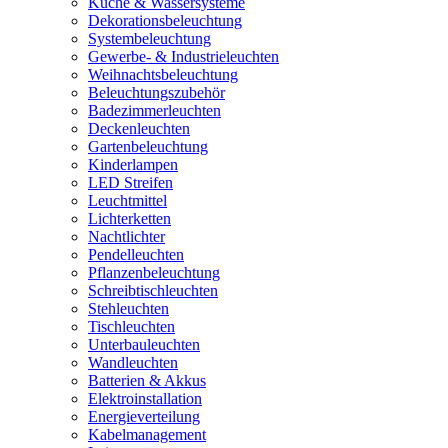
Küche & Wassersysteme
Dekorationsbeleuchtung
Systembeleuchtung
Gewerbe- & Industrieleuchten
Weihnachtsbeleuchtung
Beleuchtungszubehör
Badezimmerleuchten
Deckenleuchten
Gartenbeleuchtung
Kinderlampen
LED Streifen
Leuchtmittel
Lichterketten
Nachtlichter
Pendelleuchten
Pflanzenbeleuchtung
Schreibtischleuchten
Stehleuchten
Tischleuchten
Unterbauleuchten
Wandleuchten
Batterien & Akkus
Elektroinstallation
Energieverteilung
Kabelmanagement