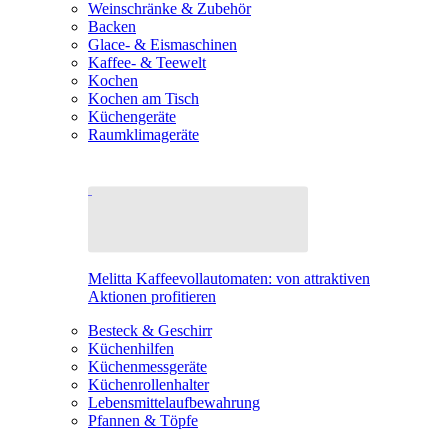
Weinschränke & Zubehör
Backen
Glace- & Eismaschinen
Kaffee- & Teewelt
Kochen
Kochen am Tisch
Küchengeräte
Raumklimageräte
Melitta Kaffeevollautomaten: von attraktiven
Aktionen profitieren
Besteck & Geschirr
Küchenhilfen
Küchenmessgeräte
Küchenrollenhalter
Lebensmittelaufbewahrung
Pfannen & Töpfe