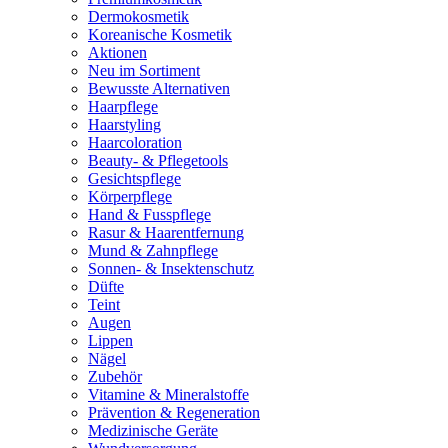
Dermokosmetik
Koreanische Kosmetik
Aktionen
Neu im Sortiment
Bewusste Alternativen
Haarpflege
Haarstyling
Haarcoloration
Beauty- & Pflegetools
Gesichtspflege
Körperpflege
Hand & Fusspflege
Rasur & Haarentfernung
Mund & Zahnpflege
Sonnen- & Insektenschutz
Düfte
Teint
Augen
Lippen
Nägel
Zubehör
Vitamine & Mineralstoffe
Prävention & Regeneration
Medizinische Geräte