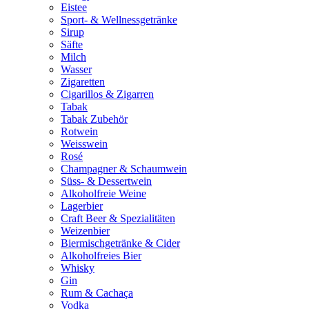
Eistee
Sport- & Wellnessgetränke
Sirup
Säfte
Milch
Wasser
Zigaretten
Cigarillos & Zigarren
Tabak
Tabak Zubehör
Rotwein
Weisswein
Rosé
Champagner & Schaumwein
Süss- & Dessertwein
Alkoholfreie Weine
Lagerbier
Craft Beer & Spezialitäten
Weizenbier
Biermischgetränke & Cider
Alkoholfreies Bier
Whisky
Gin
Rum & Cachaça
Vodka