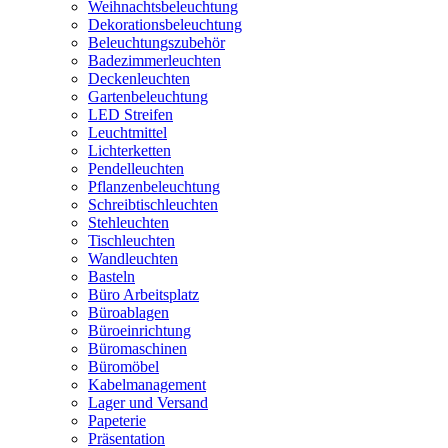
Weihnachtsbeleuchtung
Dekorationsbeleuchtung
Beleuchtungszubehör
Badezimmerleuchten
Deckenleuchten
Gartenbeleuchtung
LED Streifen
Leuchtmittel
Lichterketten
Pendelleuchten
Pflanzenbeleuchtung
Schreibtischleuchten
Stehleuchten
Tischleuchten
Wandleuchten
Basteln
Büro Arbeitsplatz
Büroablagen
Büroeinrichtung
Büromaschinen
Büromöbel
Kabelmanagement
Lager und Versand
Papeterie
Präsentation