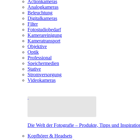
Actionkameras
Analogkameras
Beleuchtung
Digitalkameras
Filter
Fotostudiobedarf
Kamerareinigung
Kameratransport
Objektive
Optik
Professional
Speichermedien
Stative
Stromversorgung
Videokameras
Die Welt der Fotografie – Produkte, Tipps und Inspiratio
Kopfhörer & Headsets