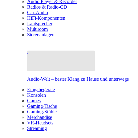
Audio Player & Recorder
Radios & Radio-CD
Car-Audio
HiFi-Komponenten
Lautsprecher
Multiroom
Stereoanlagen
Audio-Welt – bester Klang zu Hause und unterwegs
Eingabegeräte
Konsolen
Games
Gaming-Tische
Gaming-Stühle
Merchandise
VR-Headsets
Streaming