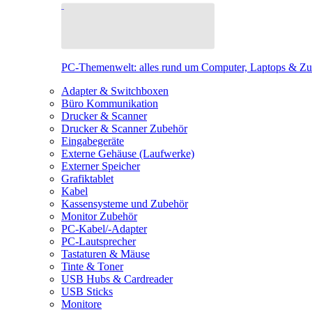
PC-Themenwelt: alles rund um Computer, Laptops & Z
Adapter & Switchboxen
Büro Kommunikation
Drucker & Scanner
Drucker & Scanner Zubehör
Eingabegeräte
Externe Gehäuse (Laufwerke)
Externer Speicher
Grafiktablet
Kabel
Kassensysteme und Zubehör
Monitor Zubehör
PC-Kabel/-Adapter
PC-Lautsprecher
Tastaturen & Mäuse
Tinte & Toner
USB Hubs & Cardreader
USB Sticks
Monitore