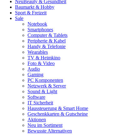
Neu
Beauty & Gesundheit
Baumarkt & Hobby
Sport & Freizeit
Sale
Notebook
Smartphones
Computer & Tablets
Peripherie & Kabel
Handy & Telefonie
Wearables
TV & Heimkino
Foto & Video
Audio
Gaming
PC Komponenten
Netzwerk & Server
Sound & Light
Software
IT Sicherheit
Haussteuerung & Smart Home
Geschenkkarten & Gutscheine
Aktionen
Neu im Sortiment
Bewusste Alternativen