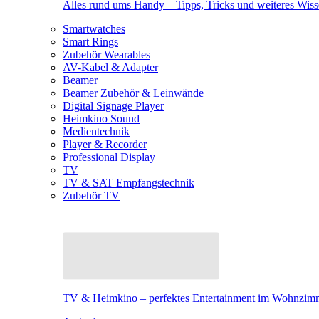
Alles rund ums Handy – Tipps, Tricks und weiteres Wis
Smartwatches
Smart Rings
Zubehör Wearables
AV-Kabel & Adapter
Beamer
Beamer Zubehör & Leinwände
Digital Signage Player
Heimkino Sound
Medientechnik
Player & Recorder
Professional Display
TV
TV & SAT Empfangstechnik
Zubehör TV
TV & Heimkino – perfektes Entertainment im Wohnzim