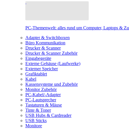
PC-Themenwelt: alles rund um Computer, Laptops & Z
Adapter & Switchboxen
Büro Kommunikation
Drucker & Scanner
Drucker & Scanner Zubehör
Eingabegeräte
Externe Gehäuse (Laufwerke)
Externer Speicher
Grafiktablet
Kabel
Kassensysteme und Zubehör
Monitor Zubehör
PC-Kabel/-Adapter
PC-Lautsprecher
Tastaturen & Mäuse
Tinte & Toner
USB Hubs & Cardreader
USB Sticks
Monitore