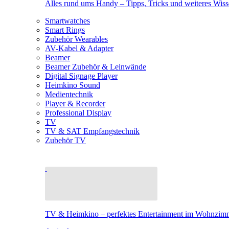
Alles rund ums Handy – Tipps, Tricks und weiteres Wis
Smartwatches
Smart Rings
Zubehör Wearables
AV-Kabel & Adapter
Beamer
Beamer Zubehör & Leinwände
Digital Signage Player
Heimkino Sound
Medientechnik
Player & Recorder
Professional Display
TV
TV & SAT Empfangstechnik
Zubehör TV
TV & Heimkino – perfektes Entertainment im Wohnzim