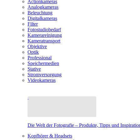
Actionkameras
Analogkameras
Beleuchtung
Digitalkameras
Filter
Fotostudiobedarf
Kamerareinigung
Kameratransport
Objektive
Optik
Professional
Speichermedien
Stative
Stromversorgung
Videokameras
Die Welt der Fotografie – Produkte, Tipps und Inspiratio
Kopfhörer & Headsets