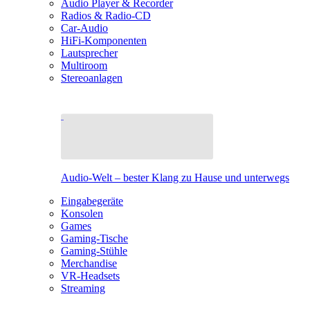
Audio Player & Recorder
Radios & Radio-CD
Car-Audio
HiFi-Komponenten
Lautsprecher
Multiroom
Stereoanlagen
Audio-Welt – bester Klang zu Hause und unterwegs
Eingabegeräte
Konsolen
Games
Gaming-Tische
Gaming-Stühle
Merchandise
VR-Headsets
Streaming