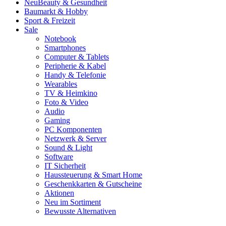
Neu
Beauty & Gesundheit
Baumarkt & Hobby
Sport & Freizeit
Sale
Notebook
Smartphones
Computer & Tablets
Peripherie & Kabel
Handy & Telefonie
Wearables
TV & Heimkino
Foto & Video
Audio
Gaming
PC Komponenten
Netzwerk & Server
Sound & Light
Software
IT Sicherheit
Haussteuerung & Smart Home
Geschenkkarten & Gutscheine
Aktionen
Neu im Sortiment
Bewusste Alternativen